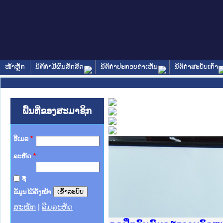
ໜ້າຫຼັກ
ນິຕິກໍາມີຜົນສັກສິດ
ນິຕິກໍາປະກອບຄໍາເຫັນ
ນິຕິກໍາສະບັບເກົ່າ
ພື້ນທີ່ຂອງສະມາຊິກ
ອີເມລ
*
ລະຫັດ
*
ຈື່
ຂໍ້ມູນໄວ້ຄັ້ງໜ້າ
ສະໝັກ
|
ລືມລະຫັດ