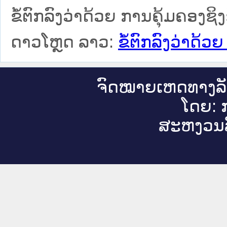
ຂໍ້ຕົກລົງວ່າດ້ວຍ ການຄຸ້ມຄອງຊິງຊ
ດາວໂຫຼດ ລາວ:
ຂໍ້ຕົກລົງວ່າດ້ວ
ຈົດ​ໝາຍ​ເຫດ​ທາງ​ລ
ໂດຍ: ກ
ສະ​ຫງວນ​ລ