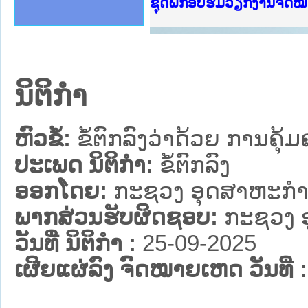
Ministry of Justice Lao
ເຜີຍແຜ່ວັບໄຊຈົດໝາຍເຫດທ
ກະຊວງຍຸຕິທຳ
ຊຸດຝຶກອົບຮົມວຽກງານຈົດ
ກອງປະຊຸມທົບທວນຄືນການຈ
ຝຶກອົບຮົມ ຜູ່ປະສານງານ
ຝຶກອົບຮົມ ຜູ່ປະສານງານ
ເຜີຍແຜ່ແອັບກົດໝາຍລາວ 
ເຜີຍແຜ່ແອັບກົດໝາຍລາວ ແ
ຍົກລະດັບວຽກງານຈົດໝາຍເ
ຊຸດຝຶກອົບຮົມວຽກງານຈົດ
ນິຕິກໍາ
ຫົວຂໍ້:
ຂໍ້ຕົກລົງວ່າດ້ວຍ ການຄຸ້ມ
ປະເພດ ນິຕິກໍາ:
ຂໍ້ຕົກລົງ
ອອກໂດຍ:
ກະຊວງ ອຸດສາຫະກຳ
ພາກສ່ວນຮັບຜິດຊອບ:
ກະຊວງ 
ວັນທີ່ ນິຕິກໍາ :
25-09-2025
ເຜີຍແຜ່ລົງ ຈົດໝາຍເຫດ ວັນທີ່ :