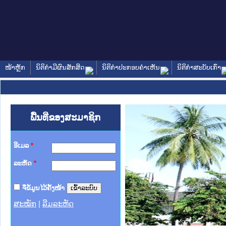
ໜ້າຫຼັກ
ນິຕິກໍາມີຜົນສັກສິດ
ນິຕິກໍາປະກອບຄໍາເຫັນ
ນິຕິກໍາສະບັບເກົ່າ
ພື້ນທີ່ຂອງສະມາຊິກ
ອີເມລ
*
ລະຫັດ
*
ຈື່ຂໍ້ມູນໄວ້ຄັ້ງໜ້າ
ສະໝັກ
|
ລືມລະຫັດ