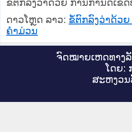
ຂໍ້ຕົກລົງວ່າດ້ວຍ ການກຳນົດເ
ດາວໂຫຼດ ລາວ:
ຂໍ້ຕົກລົງວ່າດ
ຄຳມ່ວນ
ຈົດ​ໝາຍ​ເຫດ​ທາງ​ລ
ໂດຍ: ກ
ສະ​ຫງວນ​ລ