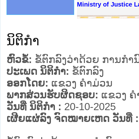
ງລັດຖະການໃຫ້ຜູ້ປະສານງານ
້ງປະຕິບັດວຽກງານຈົດໝາຍເຫດ
ງານຈົດໝາຍເຫດທາງລັດຖະການ
ງານຈົດໝາຍເຫດທາງລັດຖະການ
ລະ ເວັບໄຊຈົດໝາຍເຫດທາງ
ລະ ເວັບໄຊຈົດໝາຍເຫດທາງ
ຍເຫດທາງລັດຖະການ ໃຫ້ຜູ້
ຍເຫດທາງລັດຖະການ ໃຫ້ຜູ້
Ministry of Justice 
ຄານສັນຕິບານປະຊາຊົນ
າຄານຕຳຫຼວດປະຊາຊົນ
ຊາຊົນ ພາກເໜືອ
ຊາຊົນ ພາກກາງ
ພາກເໜືອ
າກກາງ
ຖະການ
າກໃຕ້
ນິຕິກໍາ
ຫົວຂໍ້:
ຂໍ້ຕົກລົງວ່າດ້ວຍ ການ
ປະເພດ ນິຕິກໍາ:
ຂໍ້ຕົກລົງ
ອອກໂດຍ:
ແຂວງ ຄໍາມ່ວນ
ພາກສ່ວນຮັບຜິດຊອບ:
ແຂວງ ຄໍ
ວັນທີ່ ນິຕິກໍາ :
20-10-2025
ເຜີຍແຜ່ລົງ ຈົດໝາຍເຫດ ວັນທີ່ :