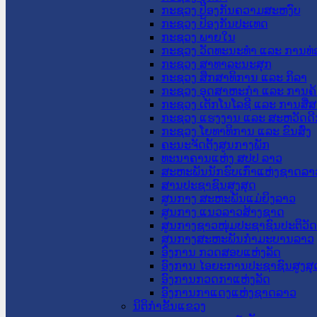
ກະຊວງ ປ້ອງກັນຄວາມສະຫງົບ
ກະຊວງ ປ້ອງກັນປະເທດ
ກະຊວງ ພາຍໃນ
ກະຊວງ ວັດທະນະທຳ ແລະ ການທ່
ກະຊວງ ສາທາລະນະສຸກ
ກະຊວງ ສຶກສາທິການ ແລະ ກິລາ
ກະຊວງ ອຸດສາຫະກຳ ແລະ ການຄ້
ກະຊວງ ເຕັກໂນໂລຊີ ແລະ ການສື່
ກະຊວງ ແຮງງານ ແລະ ສະຫວັດດີ
ກະຊວງ ໂຍທາທິການ ແລະ ຂົນສົ່ງ
ຄະນະຈັດຕັ້ງສູນກາງພັກ
ທະນາຄານແຫ່ງ ສປປ ລາວ
ສະຫະພັນນັກຮົບເກົ່າແຫ່ງຊາດລາ
ສານປະຊາຊົນສູງສຸດ
ສູນກາງ ສະຫະພັນແມ່ຍິງລາວ
ສູນກາງ ແນວລາວສ້າງຊາດ
ສູນກາງຊາວໜຸ່ມປະຊາຊົນປະຕິວັ
ສູນກາງສະຫະພັນກຳມະບານລາວ
ອົງການ ກວດສອບແຫ່ງລັດ
ອົງການ ໄອຍະການປະຊາຊົນສູງສຸ
ອົງການກວດກາແຫ່ງລັດ
ອົງການກາແດງແຫ່ງຊາດລາວ
ນິຕິກໍາຂັ້ນແຂວງ