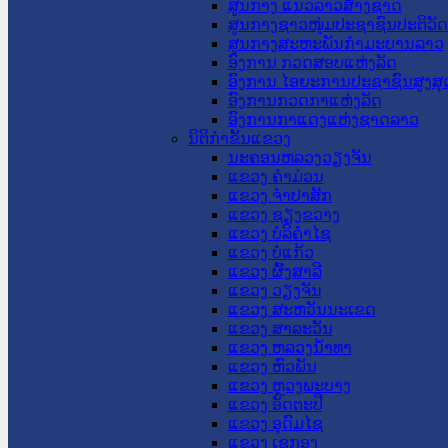
ສູນກາງ ແນວລາວສ້າງຊາດ
ສູນກາງຊາວໜຸ່ມປະຊາຊົນປະຕິວັ
ສູນກາງສະຫະພັນກຳມະບານລາວ
ອົງການ ກວດສອບແຫ່ງລັດ
ອົງການ ໄອຍະການປະຊາຊົນສູງສຸ
ອົງການກວດກາແຫ່ງລັດ
ອົງການກາແດງແຫ່ງຊາດລາວ
ນິຕິກໍາຂັ້ນແຂວງ
ນະ​ຄອນ​ຫລວງວຽງຈັນ
ແຂວງ ຄໍາມ່ວນ
ແຂວງ ຈໍາປາສັກ
ແຂວງ ຊຽງຂວາງ
ແຂວງ ບໍລິຄໍາໄຊ
ແຂວງ ບໍ່ແກ້ວ
ແຂວງ ຜົ້ງສາລີ
ແຂວງ ວຽງຈັນ
ແຂວງ ສະຫວັນນະເຂດ
ແຂວງ ສາລະວັນ
ແຂວງ ຫລວງນໍ້າທາ
ແຂວງ ຫົວພັນ
ແຂວງ ຫຼວງພະບາງ
ແຂວງ ອັດຕະປື
ແຂວງ ອຸດົມໄຊ
ແຂວງ ເຊກອງ