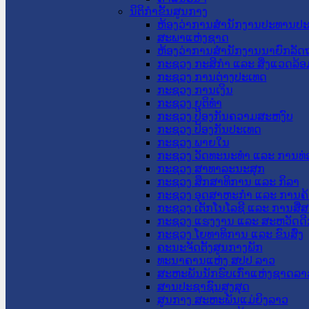
ນິຕິກໍາຂັ້ນສູນກາງ
ຫ້ອງວ່າການສໍານັກງານປະທານປ
ສະພາແຫ່ງຊາດ
ຫ້ອງວ່າການສຳນັກງານນາຍົກລັດຖ
ກະຊວງ ກະສິກຳ ແລະ ສິ່ງແວດລ້ອ
ກະຊວງ ການຕ່າງປະເທດ
ກະຊວງ ການເງິນ
ກະຊວງ ຍຸຕິທໍາ
ກະຊວງ ປ້ອງກັນຄວາມສະຫງົບ
ກະຊວງ ປ້ອງກັນປະເທດ
ກະຊວງ ພາຍໃນ
ກະຊວງ ວັດທະນະທຳ ແລະ ການທ່
ກະຊວງ ສາທາລະນະສຸກ
ກະຊວງ ສຶກສາທິການ ແລະ ກິລາ
ກະຊວງ ອຸດສາຫະກຳ ແລະ ການຄ້
ກະຊວງ ເຕັກໂນໂລຊີ ແລະ ການສື່
ກະຊວງ ແຮງງານ ແລະ ສະຫວັດດີ
ກະຊວງ ໂຍທາທິການ ແລະ ຂົນສົ່ງ
ຄະນະຈັດຕັ້ງສູນກາງພັກ
ທະນາຄານແຫ່ງ ສປປ ລາວ
ສະຫະພັນນັກຮົບເກົ່າແຫ່ງຊາດລາ
ສານປະຊາຊົນສູງສຸດ
ສູນກາງ ສະຫະພັນແມ່ຍິງລາວ