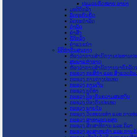
ປະມວນກົດໝາຍ ອາຍາ
ມະຕິຕົກລົງ
ລັດຖະບັນຍັດ
ລັດຖະດໍາລັດ
ດໍາລັດ
ຄໍາສັ່ງ
ຂໍ້ຕົກລົງ
ຄໍາແນະນໍາ
ນິຕິກຳຂັ້ນສູນກາງ
ຫ້ອງວ່າການສໍານັກງານປະທານປ
ສະພາແຫ່ງຊາດ
ຫ້ອງວ່າການສຳນັກງານນາຍົກລັດຖ
ກະຊວງ ກະສິກຳ ແລະ ສິ່ງແວດລ້ອ
ກະຊວງ ການຕ່າງປະເທດ
ກະຊວງ ການເງິນ
ກະຊວງ ຍຸຕິທໍາ
ກະຊວງ ປ້ອງກັນຄວາມສະຫງົບ
ກະຊວງ ປ້ອງກັນປະເທດ
ກະຊວງ ພາຍໃນ
ກະຊວງ ວັດທະນະທຳ ແລະ ການທ່
ກະຊວງ ສາທາລະນະສຸກ
ກະຊວງ ສຶກສາທິການ ແລະ ກິລາ
ກະຊວງ ອຸດສາຫະກຳ ແລະ ການຄ້