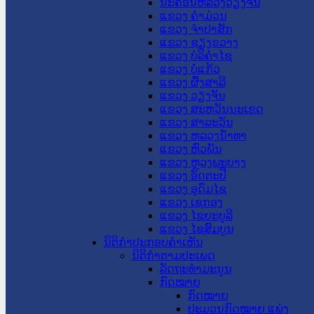
ນະ​ຄອນ​ຫລວງວຽງຈັນ
ແຂວງ ຄໍາມ່ວນ
ແຂວງ ຈໍາປາສັກ
ແຂວງ ຊຽງຂວາງ
ແຂວງ ບໍລິຄໍາໄຊ
ແຂວງ ບໍ່ແກ້ວ
ແຂວງ ຜົ້ງສາລີ
ແຂວງ ວຽງຈັນ
ແຂວງ ສະຫວັນນະເຂດ
ແຂວງ ສາລະວັນ
ແຂວງ ຫລວງນໍ້າທາ
ແຂວງ ຫົວພັນ
ແຂວງ ຫຼວງພະບາງ
ແຂວງ ອັດຕະປື
ແຂວງ ອຸດົມໄຊ
ແຂວງ ເຊກອງ
ແຂວງ ໄຊຍະບູລີ
ແຂວງ ໄຊສົມບູນ
ນິຕິກໍາປະກອບຄໍາເຫັນ
ນິຕິກໍາຕາມປະເພດ
ລັດຖະທໍາມະນູນ
ກົດໝາຍ
ກົດໝາຍ
ປະມວນກົດໝາຍ ແພ່ງ