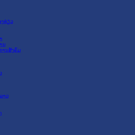
ອງທ່ຽວ
າ
ສານ
ການສັງຄົມ
ວ
ດລາວ
ດ