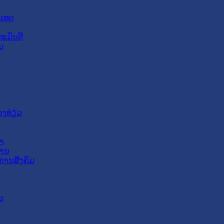
ະເທດ
ະມົນຕີ
ມ
ອງທ່ຽວ
າ
ສານ
ການສັງຄົມ
ວ