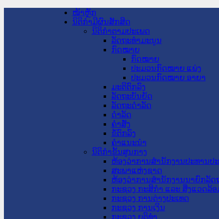
ໜ້າຫຼັກ
ນິຕິກໍາມີຜົນສັກສິດ
ນິຕິກໍາຕາມປະເພດ
ລັດຖະທໍາມະນູນ
ກົດໝາຍ
ກົດໝາຍ
ປະມວນກົດໝາຍ ແພ່ງ
ປະມວນກົດໝາຍ ອາຍາ
ມະຕິຕົກລົງ
ລັດຖະບັນຍັດ
ລັດຖະດໍາລັດ
ດໍາລັດ
ຄໍາສັ່ງ
ຂໍ້ຕົກລົງ
ຄໍາແນະນໍາ
ນິຕິກໍາຂັ້ນສູນກາງ
ຫ້ອງວ່າການສໍານັກງານປະທານປ
ສະພາແຫ່ງຊາດ
ຫ້ອງວ່າການສຳນັກງານນາຍົກລັດຖ
ກະຊວງ ກະສິກຳ ແລະ ສິ່ງແວດລ້ອ
ກະຊວງ ການຕ່າງປະເທດ
ກະຊວງ ການເງິນ
ກະຊວງ ຍຸຕິທໍາ