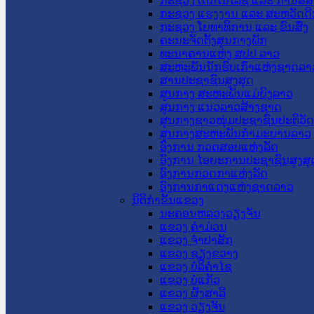
ກະຊວງ ເຕັກໂນໂລຊີ ແລະ ການສື່
ກະຊວງ ແຮງງານ ແລະ ສະຫວັດດີ
ກະຊວງ ໂຍທາທິການ ແລະ ຂົນສົ່ງ
ຄະນະຈັດຕັ້ງສູນກາງພັກ
ທະນາຄານແຫ່ງ ສປປ ລາວ
ສະຫະພັນນັກຮົບເກົ່າແຫ່ງຊາດລາ
ສານປະຊາຊົນສູງສຸດ
ສູນກາງ ສະຫະພັນແມ່ຍິງລາວ
ສູນກາງ ແນວລາວສ້າງຊາດ
ສູນກາງຊາວໜຸ່ມປະຊາຊົນປະຕິວັ
ສູນກາງສະຫະພັນກຳມະບານລາວ
ອົງການ ກວດສອບແຫ່ງລັດ
ອົງການ ໄອຍະການປະຊາຊົນສູງສຸ
ອົງການກວດກາແຫ່ງລັດ
ອົງການກາແດງແຫ່ງຊາດລາວ
ນິຕິກໍາຂັ້ນແຂວງ
ນະ​ຄອນ​ຫລວງວຽງຈັນ
ແຂວງ ຄໍາມ່ວນ
ແຂວງ ຈໍາປາສັກ
ແຂວງ ຊຽງຂວາງ
ແຂວງ ບໍລິຄໍາໄຊ
ແຂວງ ບໍ່ແກ້ວ
ແຂວງ ຜົ້ງສາລີ
ແຂວງ ວຽງຈັນ