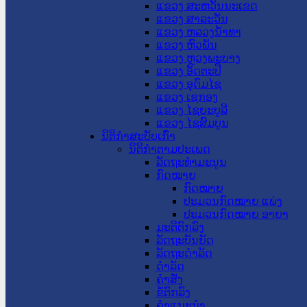
ແຂວງ ສະຫວັນນະເຂດ
ແຂວງ ສາລະວັນ
ແຂວງ ຫລວງນໍ້າທາ
ແຂວງ ຫົວພັນ
ແຂວງ ຫຼວງພະບາງ
ແຂວງ ອັດຕະປື
ແຂວງ ອຸດົມໄຊ
ແຂວງ ເຊກອງ
ແຂວງ ໄຊຍະບູລີ
ແຂວງ ໄຊສົມບູນ
ນິຕິກໍາສະບັບເກົ່າ
ນິຕິກຳຕາມປະເພດ
ລັດຖະທໍາມະນູນ
ກົດໝາຍ
ກົດໝາຍ
ປະມວນກົດໝາຍ ແພ່ງ
ປະມວນກົດໝາຍ ອາຍາ
ມະຕິຕົກລົງ
ລັດຖະບັນຍັດ
ລັດຖະດໍາລັດ
ດໍາລັດ
ຄໍາສັ່ງ
ຂໍ້ຕົກລົງ
ຄໍາແນະນໍາ