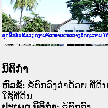
Ministry of Justice Lao PDR
ເຜີຍແຜ່ວັບໄຊຈົດໝາຍເຫດທາງລັດຖະການ ແລະ ແອັບກ
ກະຊວງຍຸຕິທຳ
ຊຸດຝຶກອົບຮົມວຽກງານຈົດໝາຍເຫດທາງລັດຖະການ ໃ
ກອງປະຊຸມທົບທວນຄືນການຈັດຕັ້ງປະຕິບັດວຽກງານຈ
ຝຶກອົບຮົມ ຜູ່ປະສານງານວຽກງານຈົດໝາຍເຫດທາງລັ
ຝຶກອົບຮົມ ຜູ່ປະສານງານວຽກງານຈົດໝາຍເຫດທາງລັດ
ເຜີຍແຜ່ແອັບກົດໝາຍລາວ ແລະ ເວັບໄຊຈົດໝາຍເຫດທ
ເຜີຍແຜ່ແອັບກົດໝາຍລາວ ແລະ ເວັບໄຊຈົດໝາຍເຫດທາ
ຍົກລະດັບວຽກງານຈົດໝາຍເຫດທາງລັດຖະການໃຫ້ຜູ້
ຊຸດຝຶກອົບຮົມວຽກງານຈົດໝາຍເຫດທາງລັດຖະການ ໃ
ນິຕິກໍາ
ຫົວຂໍ້:
ຂໍ້ຕົກລົງວ່າດ້ວຍ ທີ່
ໃຊ້ທີ່ດິນ
ປະເພດ ນິຕິກໍາ:
ຂໍ້ຕົກລົງ