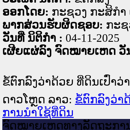
ອອກໂດຍ:
ກະຊວງ ກະສິກຳ 
ພາກສ່ວນຮັບຜິດຊອບ:
ກະຊວ
ວັນທີ່ ນິຕິກໍາ :
04-11-2025
ເຜີຍແຜ່ລົງ ຈົດໝາຍເຫດ ວັນທ
ຂໍ້ຕົກລົງວ່າດ້ວຍ ທີ່ດິນເປົ່
ດາວໂຫຼດ ລາວ:
ຂໍ້ຕົກລົງວ່າ
ການນຳໃຊ້ທີ່ດິນ
ຈົດ​ໝາຍ​ເຫດ​ທາງ​ລັດ​ຖະ​ກາ