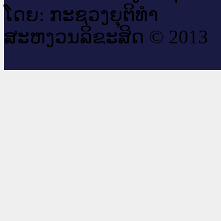
ໂດຍ: ກະ​ຊວງຍຸ​ຕິ​ທຳ
ສະ​ຫງວນ​ລິ​ຂະ​ສິດ © 2013