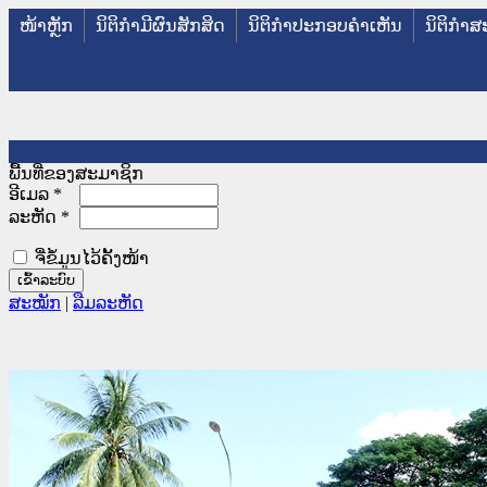
ໜ້າຫຼັກ
ນິຕິກໍາມີຜົນສັກສິດ
ນິຕິກໍາປະກອບຄໍາເຫັນ
ນິຕິກໍາສ
ພື້ນທີ່ຂອງສະມາຊິກ
ອີເມລ
*
ລະຫັດ
*
ຈື່ຂໍ້ມູນໄວ້ຄັ້ງໜ້າ
ສະໝັກ
|
ລືມລະຫັດ