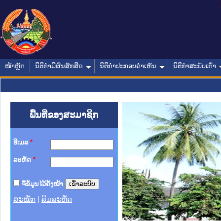
ໜ້າຫຼັກ
ນິຕິກໍາມີຜົນສັກສິດ
ນິຕິກໍາປະກອບຄໍາເຫັນ
ນິຕິກໍາສະບັບເກົ່າ
ພື້ນທີ່ຂອງສະມາຊິກ
ອີເມລ
*
ລະຫັດ
*
ຈື່ຂໍ້ມູນໄວ້ຄັ້ງໜ້າ
ສະໝັກ
|
ລືມລະຫັດ