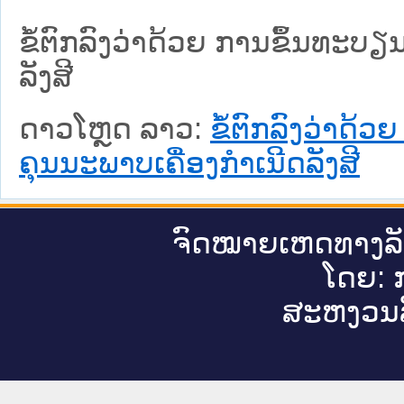
ຂໍ້ຕົກລົງວ່າດ້ວຍ ການຂຶ້ນທະບ
ລັງສີ
ດາວໂຫຼດ ລາວ:
ຂໍ້ຕົກລົງວ່າດ້
ຄຸນນະພາບເຄື່ອງກຳເນີດລັງສີ
ຈົດ​ໝາຍ​ເຫດ​ທາງ​ລ
ໂດຍ: ກ
ສະ​ຫງວນ​ລ