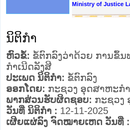
ງລັດຖະການໃຫ້ຜູ້ປະສານງານ
້ງປະຕິບັດວຽກງານຈົດໝາຍເຫດ
ງານຈົດໝາຍເຫດທາງລັດຖະການ
ງານຈົດໝາຍເຫດທາງລັດຖະການ
ລະ ເວັບໄຊຈົດໝາຍເຫດທາງ
ລະ ເວັບໄຊຈົດໝາຍເຫດທາງ
ຍເຫດທາງລັດຖະການ ໃຫ້ຜູ້
ຍເຫດທາງລັດຖະການ ໃຫ້ຜູ້
Ministry of Justice 
ຄານສັນຕິບານປະຊາຊົນ
າຄານຕຳຫຼວດປະຊາຊົນ
ຊາຊົນ ພາກເໜືອ
ຊາຊົນ ພາກກາງ
ພາກເໜືອ
າກກາງ
ຖະການ
າກໃຕ້
ນິຕິກໍາ
ຫົວຂໍ້:
ຂໍ້ຕົກລົງວ່າດ້ວຍ ການຂ
ກຳເນີດລັງສີ
ປະເພດ ນິຕິກໍາ:
ຂໍ້ຕົກລົງ
ອອກໂດຍ:
ກະຊວງ ອຸດສາຫະກຳ
ພາກສ່ວນຮັບຜິດຊອບ:
ກະຊວງ 
ວັນທີ່ ນິຕິກໍາ :
12-11-2025
ເຜີຍແຜ່ລົງ ຈົດໝາຍເຫດ ວັນທີ່ :