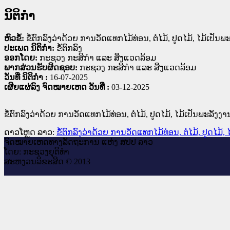
ນິຕິກໍາ
ຫົວຂໍ້:
ຂໍ້ຕົກລົງວ່າດ້ວຍ ການວັດແທກໄມ້ທ່ອນ, ຕໍໄມ້, ປູດໄມ້, ໄມ້ເປ
ປະເພດ ນິຕິກໍາ:
ຂໍ້ຕົກລົງ
ອອກໂດຍ:
ກະຊວງ ກະສິກຳ ແລະ ສິ່ງແວດລ້ອມ
ພາກສ່ວນຮັບຜິດຊອບ:
ກະຊວງ ກະສິກຳ ແລະ ສິ່ງແວດລ້ອມ
ວັນທີ່ ນິຕິກໍາ :
16-07-2025
ເຜີຍແຜ່ລົງ ຈົດໝາຍເຫດ ວັນທີ່ :
03-12-2025
ຂໍ້ຕົກລົງວ່າດ້ວຍ ການວັດແທກໄມ້ທ່ອນ, ຕໍໄມ້, ປູດໄມ້, ໄມ້ເປັນພະລັ
ດາວໂຫຼດ ລາວ:
ຂໍ້ຕົກລົງວ່າດ້ວຍ ການວັດແທກໄມ້ທ່ອນ, ຕໍໄມ້, ປູດໄມ
ຈົດ​ໝາຍ​ເຫດ​ທາງ​ລັດ​ຖະ​ການ ແຫ່ງ ສ​ປ​ປ ລາວ
ໂດຍ: ກະ​ຊວງຍຸ​ຕິ​ທຳ
ສະ​ຫງວນ​ລິ​ຂະ​ສິດ © 2013