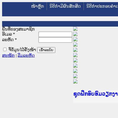
ໜ້າຫຼັກ
ນິຕິກໍາມີຜົນສັກສິດ
ນິຕິກໍາປະກອບຄໍາເ
ພື້ນທີ່ຂອງສະມາຊິກ
ອີເມລ
*
ລະຫັດ
*
ຈື່ຂໍ້ມູນໄວ້ຄັ້ງໜ້າ
ສະໝັກ
|
ລືມລະຫັດ
Ministry of Justic
ເຜີຍແຜ່ວັບໄຊຈົດໝ
ກະຊວງຍຸຕິທຳ
ຊຸດຝຶກອົບຮົມວຽກ
ກອງປະຊຸມທົບທວນຄື
ຝຶກອົບຮົມ ຜູ່ປະສ
ຝຶກອົບຮົມ ຜູ່ປະສ
ເຜີຍແຜ່ແອັບກົດໝາ
ເຜີຍແຜ່ແອັບກົດໝາ
ຍົກລະດັບວຽກງານຈ
ຊຸດຝຶກອົບຮົມວຽກ