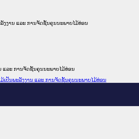
ັນພະລັງງານ ແລະ ການຈັດຊັ້ນຄຸນນະພາບໄມ້ທ່ອນ
ງງານ ແລະ ການຈັດຊັ້ນຄຸນນະພາບໄມ້ທ່ອນ
້, ໄມ້ເປັນພະລັງງານ ແລະ ການຈັດຊັ້ນຄຸນນະພາບໄມ້ທ່ອນ