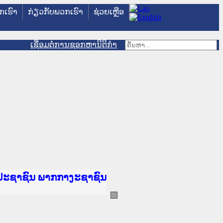
ວກເຮົາ
ກ່ຽວກັບພວກເຮົາ
ຊ່ວຍເຫຼືອ
ເຊື່ອມຕໍ່ການຊອກຫານິຕິກຳ
ັນຍຸຕິທຳແຫ່ງຊາດ
ປະຊາຊົນ ພາກເໜືອ
ານ
າງ
້
ທະຍາຄານຕຳຫຼວດປະຊາຊົນ
ະຍາຄານສັນຕິບານປະຊາຊົນ
າກເໜືອ
ປະຊາຊົນ ພາກກາງ