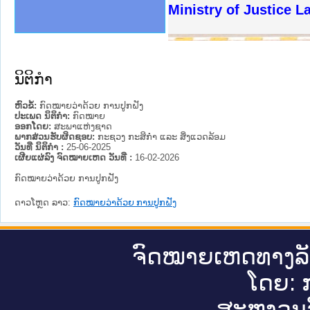
ງລັດຖະການໃຫ້ຜູ້ປະສານງານ
ງປະຕິບັດວຽກງານຈົດໝາຍເຫດ
ານຈົດໝາຍເຫດທາງລັດຖະການ
ານຈົດໝາຍເຫດທາງລັດຖະການ
ະ ເວັບໄຊຈົດໝາຍເຫດທາງ
ະ ເວັບໄຊຈົດໝາຍເຫດທາງ
ເຫດທາງລັດຖະການ ໃຫ້ຜູ້
ເຫດທາງລັດຖະການ ໃຫ້ຜູ້
Ministry of Justice 
ານສັນຕິບານປະຊາຊົນ
ຄານຕຳຫຼວດປະຊາຊົນ
າຊົນ ພາກເໜືອ
ຊາຊົນ ພາກກາງ
າກເໜືອ
າກກາງ
ະການ
າກໃຕ້
ນິຕິກໍາ
ຫົວຂໍ້:
ກົດໝາຍວ່າດ້ວຍ ການປູກຝັງ
ປະເພດ ນິຕິກໍາ:
ກົດໝາຍ
ອອກໂດຍ:
ສະພາແຫ່ງຊາດ
ພາກສ່ວນຮັບຜິດຊອບ:
ກະຊວງ ກະສິກຳ ແລະ ສິ່ງແວດລ້ອມ
ວັນທີ່ ນິຕິກໍາ :
25-06-2025
ເຜີຍແຜ່ລົງ ຈົດໝາຍເຫດ ວັນທີ່ :
16-02-2026
ກົດໝາຍວ່າດ້ວຍ ການປູກຝັງ
ດາວໂຫຼດ ລາວ:
ກົດໝາຍວ່າດ້ວຍ ການປູກຝັງ
ຈົດ​ໝາຍ​ເຫດ​ທາງ​ລ
ໂດຍ: ກ
ສະ​ຫງວນ​ລ