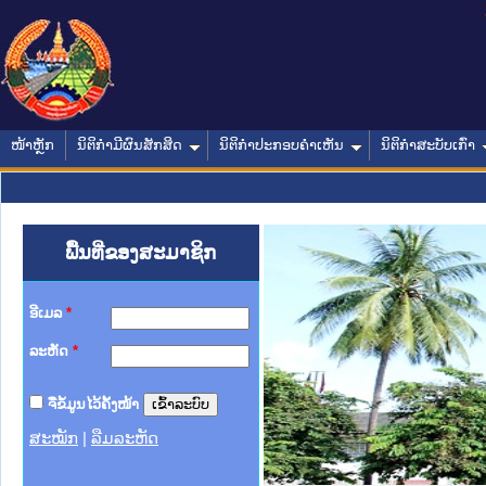
ໜ້າຫຼັກ
ນິຕິກໍາມີຜົນສັກສິດ
ນິຕິກໍາປະກອບຄໍາເຫັນ
ນິຕິກໍາສະບັບເກົ່າ
ພື້ນທີ່ຂອງສະມາຊິກ
ອີເມລ
*
ລະຫັດ
*
ຈື່ຂໍ້ມູນໄວ້ຄັ້ງໜ້າ
ສະໝັກ
|
ລືມລະຫັດ