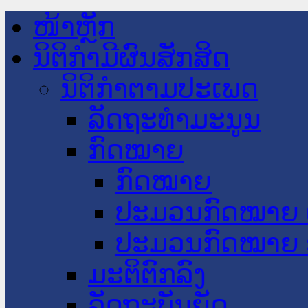
ໜ້າຫຼັກ
ນິຕິກໍາມີຜົນສັກສິດ
ນິຕິກໍາຕາມປະເພດ
ລັດຖະທໍາມະນູນ
ກົດໝາຍ
ກົດໝາຍ
ປະມວນກົດໝາຍ 
ປະມວນກົດໝາຍ 
ມະຕິຕົກລົງ
ລັດຖະບັນຍັດ