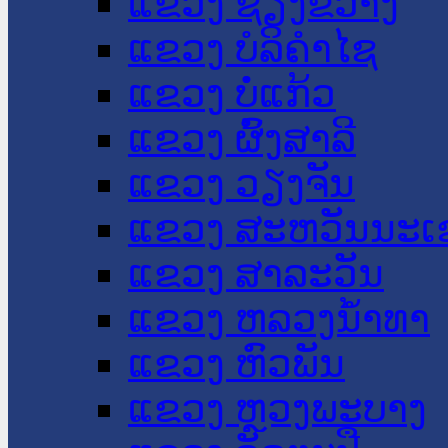
ແຂວງ ຊຽງຂວາງ
ແຂວງ ບໍລິຄໍາໄຊ
ແຂວງ ບໍ່ແກ້ວ
ແຂວງ ຜົ້ງສາລີ
ແຂວງ ວຽງຈັນ
ແຂວງ ສະຫວັນນະເ
ແຂວງ ສາລະວັນ
ແຂວງ ຫລວງນໍ້າທາ
ແຂວງ ຫົວພັນ
ແຂວງ ຫຼວງພະບາງ