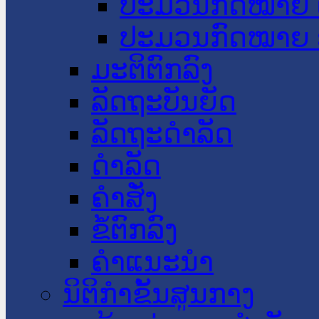
ປະມວນກົດໝາຍ 
ປະມວນກົດໝາຍ 
ມະຕິຕົກລົງ
ລັດຖະບັນຍັດ
ລັດຖະດໍາລັດ
ດໍາລັດ
ຄໍາສັ່ງ
ຂໍ້ຕົກລົງ
ຄໍາແນະນໍາ
ນິຕິກຳຂັ້ນສູນກາງ