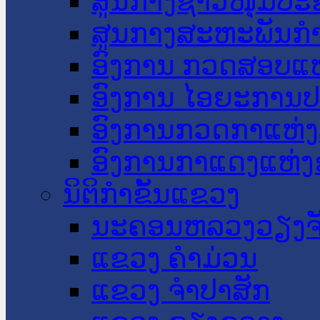
ສູນກາງຊາວໜຸ່ມປະ
ສູນກາງສະຫະພັນກ
ອົງການ ກວດສອບແຫ
ອົງການ ໄອຍະການປ
ອົງການກວດກາແຫ່ງ
ອົງການກາແດງແຫ່
ນິຕິກໍາຂັ້ນແຂວງ
ນະ​ຄອນ​ຫລວງວຽງຈ
ແຂວງ ຄໍາມ່ວນ
ແຂວງ ຈໍາປາສັກ