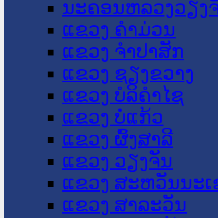
ນະ​ຄອນ​ຫລວງວຽງຈ
ແຂວງ ຄໍາມ່ວນ
ແຂວງ ຈໍາປາສັກ
ແຂວງ ຊຽງຂວາງ
ແຂວງ ບໍລິຄໍາໄຊ
ແຂວງ ບໍ່ແກ້ວ
ແຂວງ ຜົ້ງສາລີ
ແຂວງ ວຽງຈັນ
ແຂວງ ສະຫວັນນະເ
ແຂວງ ສາລະວັນ