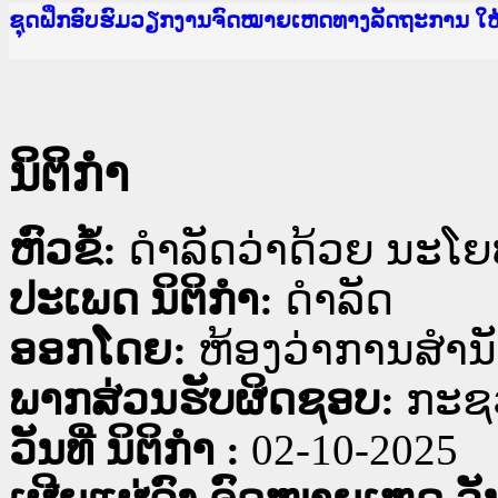
Ministry of Justice Lao PDR
ເຜີຍແຜ່ວັບໄຊຈົດໝາຍເຫດທາງລັດຖະການ ແລະ ແອັບກ
ກະຊວງຍຸຕິທຳ
ຊຸດຝຶກອົບຮົມວຽກງານຈົດໝາຍເຫດທາງລັດຖະການ ໃ
ກອງປະຊຸມທົບທວນຄືນການຈັດຕັ້ງປະຕິບັດວຽກງານຈ
ຝຶກອົບຮົມ ຜູ່ປະສານງານວຽກງານຈົດໝາຍເຫດທາງລັ
ຝຶກອົບຮົມ ຜູ່ປະສານງານວຽກງານຈົດໝາຍເຫດທາງລັດ
ເຜີຍແຜ່ແອັບກົດໝາຍລາວ ແລະ ເວັບໄຊຈົດໝາຍເຫດທ
ເຜີຍແຜ່ແອັບກົດໝາຍລາວ ແລະ ເວັບໄຊຈົດໝາຍເຫດທາ
ຍົກລະດັບວຽກງານຈົດໝາຍເຫດທາງລັດຖະການໃຫ້ຜູ້
ຊຸດຝຶກອົບຮົມວຽກງານຈົດໝາຍເຫດທາງລັດຖະການ ໃ
ນິຕິກໍາ
ຫົວຂໍ້:
ດຳລັດວ່າດ້ວຍ ນະໂ
ປະເພດ ນິຕິກໍາ:
ດໍາລັດ
ອອກໂດຍ:
ຫ້ອງວ່າການສຳນ
ພາກສ່ວນຮັບຜິດຊອບ:
ກະຊວ
ວັນທີ່ ນິຕິກໍາ :
02-10-2025