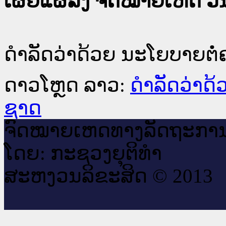
ເຜີຍແຜ່ລົງ ຈົດໝາຍເຫດ ວັນທ
ດຳລັດວ່າດ້ວຍ ນະໂຍບາຍຕໍ
ດາວໂຫຼດ ລາວ:
ດຳລັດວ່າດ
ຊາດ
ຈົດ​ໝາຍ​ເຫດ​ທາງ​ລັດ​ຖະ​ກາ
ໂດຍ: ກະ​ຊວງຍຸ​ຕິ​ທຳ
ສະ​ຫງວນ​ລິ​ຂະ​ສິດ © 2013