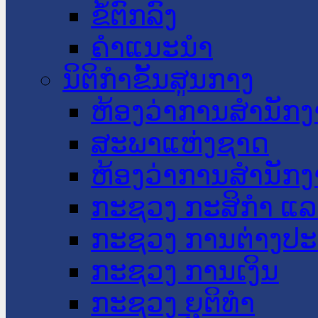
ຂໍ້ຕົກລົງ
ຄໍາແນະນໍາ
ນິຕິກໍາຂັ້ນສູນກາງ
ຫ້ອງວ່າການສໍານັ
ສະພາແຫ່ງຊາດ
ຫ້ອງວ່າການສຳນັກງ
ກະຊວງ ກະສິກຳ ແລະ
ກະຊວງ ການຕ່າງປ
ກະຊວງ ການເງິນ
ກະຊວງ ຍຸຕິທໍາ