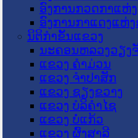
ອົງການກວດກາແຫ່ງ
ອົງການກາແດງແຫ່
ນິຕິກໍາຂັ້ນແຂວງ
ນະ​ຄອນ​ຫລວງວຽງຈ
ແຂວງ ຄໍາມ່ວນ
ແຂວງ ຈໍາປາສັກ
ແຂວງ ຊຽງຂວາງ
ແຂວງ ບໍລິຄໍາໄຊ
ແຂວງ ບໍ່ແກ້ວ
ແຂວງ ຜົ້ງສາລີ