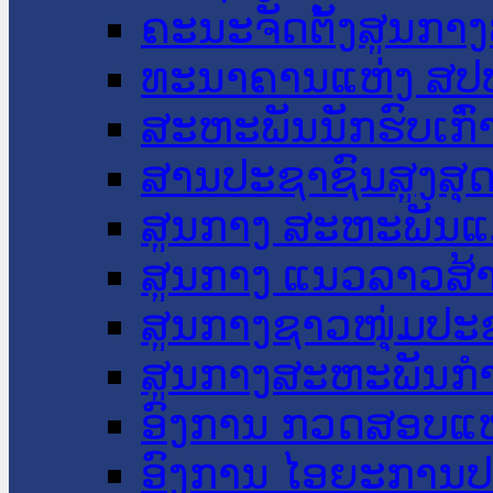
ຄະນະຈັດຕັ້ງສູນກາງ
ທະນາຄານແຫ່ງ ສປ
ສະຫະພັນນັກຮົບເກົ
ສານປະຊາຊົນສູງສຸ
ສູນກາງ ສະຫະພັນແ
ສູນກາງ ແນວລາວສ້
ສູນກາງຊາວໜຸ່ມປະ
ສູນກາງສະຫະພັນກ
ອົງການ ກວດສອບແຫ
ອົງການ ໄອຍະການປ