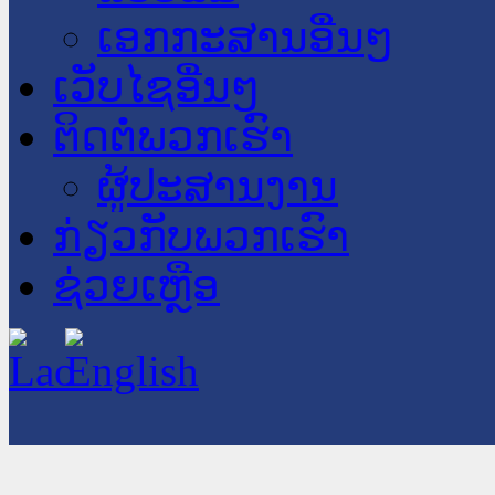
ເອກກະສານອື່ນໆ
ເວັບໄຊອື່ນໆ
ຕິດຕໍ່ພວກເຮົາ
ຜູ້ປະສານງານ
ກ່ຽວກັບພວກເຮົາ
ຊ່ວຍເຫຼືອ