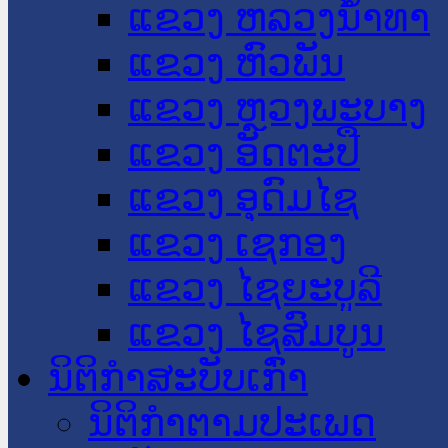
ແຂວງ ຫລວງນໍ້າທາ
ແຂວງ ຫົວພັນ
ແຂວງ ຫຼວງພະບາງ
ແຂວງ ອັດຕະປື
ແຂວງ ອຸດົມໄຊ
ແຂວງ ເຊກອງ
ແຂວງ ໄຊຍະບູລີ
ແຂວງ ໄຊສົມບູນ
ນິຕິກໍາສະບັບເກົ່າ
ນິຕິກຳຕາມປະເພດ