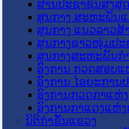
ສານປະຊາຊົນສູງສຸ
ສູນກາງ ສະຫະພັນແ
ສູນກາງ ແນວລາວສ້
ສູນກາງຊາວໜຸ່ມປະ
ສູນກາງສະຫະພັນກ
ອົງການ ກວດສອບແຫ
ອົງການ ໄອຍະການປ
ອົງການກວດກາແຫ່ງ
ອົງການກາແດງແຫ່
ນິຕິກໍາຂັ້ນແຂວງ