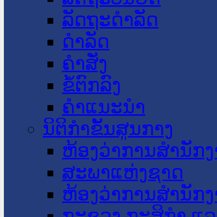
ລັດຖະດໍາລັດ
ດໍາລັດ
ຄໍາສັ່ງ
ຂໍ້ຕົກລົງ
ຄໍາແນະນໍາ
ນິຕິກໍາຂັ້ນສູນກາງ
ຫ້ອງວ່າການສໍານັ
ສະພາແຫ່ງຊາດ
ຫ້ອງວ່າການສຳນັກງ
ກະຊວງ ກະສິກຳ ແລະ