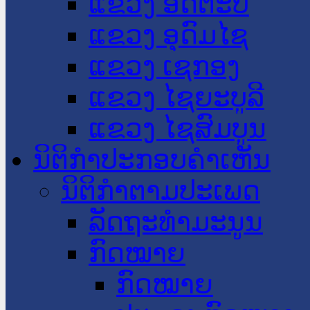
ແຂວງ ອັດຕະປື
ແຂວງ ອຸດົມໄຊ
ແຂວງ ເຊກອງ
ແຂວງ ໄຊຍະບູລີ
ແຂວງ ໄຊສົມບູນ
ນິຕິກໍາປະກອບຄໍາເຫັນ
ນິຕິກໍາຕາມປະເພດ
ລັດຖະທໍາມະນູນ
ກົດໝາຍ
ກົດໝາຍ