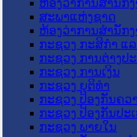
ຫ້ອງວ່າການສໍານັ
ສະພາແຫ່ງຊາດ
ຫ້ອງວ່າການສຳນັກງ
ກະຊວງ ກະສິກຳ ແລະ
ກະຊວງ ການຕ່າງປ
ກະຊວງ ການເງິນ
ກະຊວງ ຍຸຕິທໍາ
ກະຊວງ ປ້ອງກັນຄວ
ກະຊວງ ປ້ອງກັນປະ
ກະຊວງ ພາຍໃນ