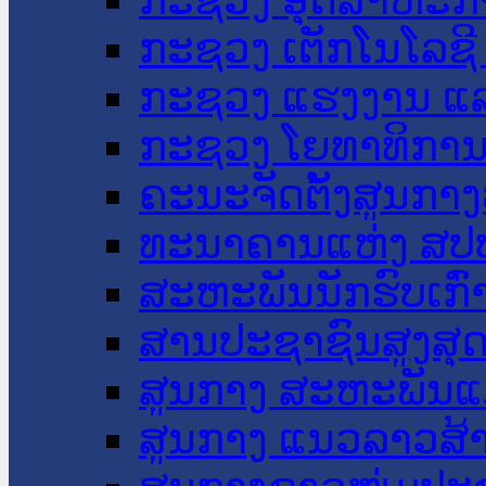
ກະຊວງ ເຕັກໂນໂລຊີ
ກະຊວງ ແຮງງານ ແລ
ກະຊວງ ໂຍທາທິການ 
ຄະນະຈັດຕັ້ງສູນກາງ
ທະນາຄານແຫ່ງ ສປ
ສະຫະພັນນັກຮົບເກົ
ສານປະຊາຊົນສູງສຸ
ສູນກາງ ສະຫະພັນແ
ສູນກາງ ແນວລາວສ້