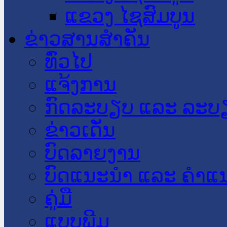
ແຂວງ ໄຊສົມບູນ
ຂ່າວສານສໍາຄັນ
​ທົ່ວ​ໄປ
ແຈ້ງການ
ກົດລະບຽບ ແລະ ລະບ
ຂ່າວເດັ່ນ
ບົດລາຍງານ
ບົດແນະນໍາ ແລະ ຄໍາແ
ຄູ່ມື
ແບບພີມ