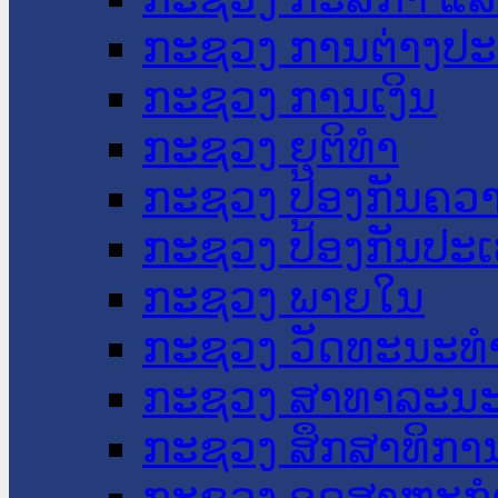
ກະຊວງ ການຕ່າງປ
ກະຊວງ ການເງິນ
ກະຊວງ ຍຸຕິທໍາ
ກະຊວງ ປ້ອງກັນຄວ
ກະຊວງ ປ້ອງກັນປະ
ກະຊວງ ພາຍໃນ
ກະຊວງ ວັດທະນະທຳ
ກະຊວງ ສາທາລະນະ
ກະຊວງ ສຶກສາທິການ
ກະຊວງ ອຸດສາຫະກຳ