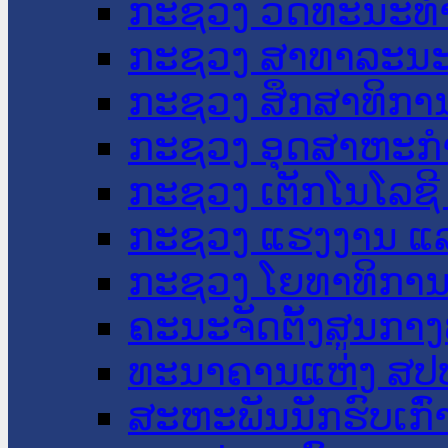
ກະຊວງ ວັດທະນະທຳ
ກະຊວງ ສາທາລະນະ
ກະຊວງ ສຶກສາທິການ
ກະຊວງ ອຸດສາຫະກຳ
ກະຊວງ ເຕັກໂນໂລຊີ
ກະຊວງ ແຮງງານ ແລ
ກະຊວງ ໂຍທາທິການ 
ຄະນະຈັດຕັ້ງສູນກາງ
ທະນາຄານແຫ່ງ ສປ
ສະຫະພັນນັກຮົບເກົ