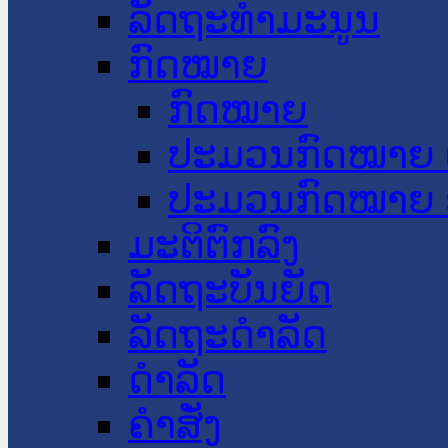
ລັດຖະທໍາມະນູນ
ກົດໝາຍ
ກົດໝາຍ
ປະມວນກົດໝາຍ 
ປະມວນກົດໝາຍ 
ມະຕິຕົກລົງ
ລັດຖະບັນຍັດ
ລັດຖະດໍາລັດ
ດໍາລັດ
ຄໍາສັ່ງ