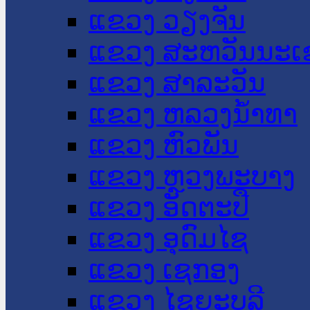
ແຂວງ ວຽງຈັນ
ແຂວງ ສະຫວັນນະເ
ແຂວງ ສາລະວັນ
ແຂວງ ຫລວງນໍ້າທາ
ແຂວງ ຫົວພັນ
ແຂວງ ຫຼວງພະບາງ
ແຂວງ ອັດຕະປື
ແຂວງ ອຸດົມໄຊ
ແຂວງ ເຊກອງ
ແຂວງ ໄຊຍະບູລີ