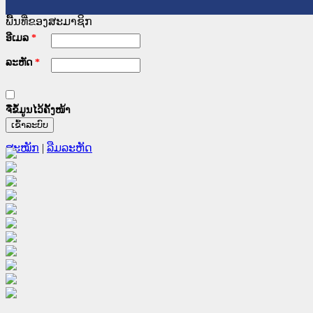
ພື້ນທີ່ຂອງສະມາຊິກ
ອີເມລ
*
ລະຫັດ
*
ຈື່ຂໍ້ມູນໄວ້ຄັ້ງໜ້າ
ສະໝັກ
|
ລືມລະຫັດ