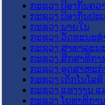
ກະຊວງ ປ້ອງກັນຄວ
ກະຊວງ ປ້ອງກັນປະ
ກະຊວງ ພາຍໃນ
ກະຊວງ ວັດທະນະທຳ
ກະຊວງ ສາທາລະນະ
ກະຊວງ ສຶກສາທິການ
ກະຊວງ ອຸດສາຫະກຳ
ກະຊວງ ເຕັກໂນໂລຊີ
ກະຊວງ ແຮງງານ ແລ
ກະຊວງ ໂຍທາທິການ 