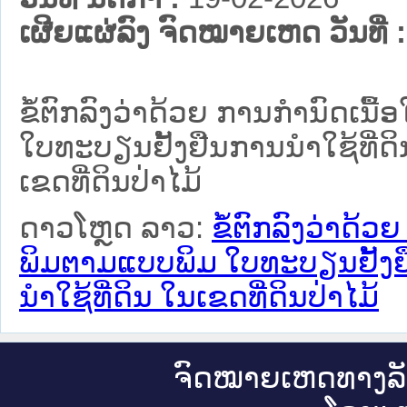
ເຜີຍແຜ່ລົງ ຈົດໝາຍເຫດ ວັນທີ່ :
ຂໍ້ຕົກລົງວ່າດ້ວຍ ການກຳນົດເ
ໃບທະບຽນຢັ້ງຢືນການນຳໃຊ້ທີ່ດິ
ເຂດທີ່ດິນປ່າໄມ້
ດາວໂຫຼດ ລາວ:
ຂໍ້ຕົກລົງວ່າດ
ພິມຕາມແບບພິມ ໃບທະບຽນຢັ້ງຢື
ນຳໃຊ້ທີ່ດິນ ໃນເຂດທີ່ດິນປ່າໄມ້
ຈົດ​ໝາຍ​ເຫດ​ທາງ​ລ