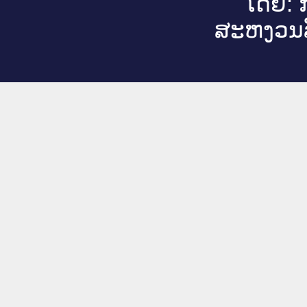
ໂດຍ: ກ
ສະ​ຫງວນ​ລ