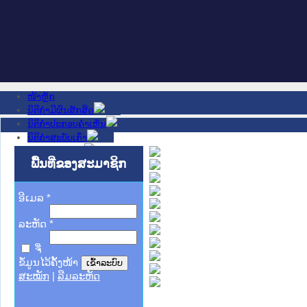
ໜ້າຫຼັກ
ນິຕິກໍາມີຜົນສັກສິດ
ນິຕິກໍາປະກອບຄໍາເຫັນ
ນິຕິກໍາສະບັບເກົ່າ
ຂ່າວສານສໍາຄັນ
ເວັບໄຊອື່ນໆ
ພື້ນທີ່ຂອງສະມາຊິກ
ຕິດຕໍ່ພວກເຮົາ
ກ່ຽວກັບພວກເຮົາ
ອີເມລ
ຊ່ວຍເຫຼືອ
*
ລະຫັດ
*
ຈື່
ຂໍ້ມູນໄວ້ຄັ້ງໜ້າ
ສະໝັກ
|
ລືມລະຫັດ