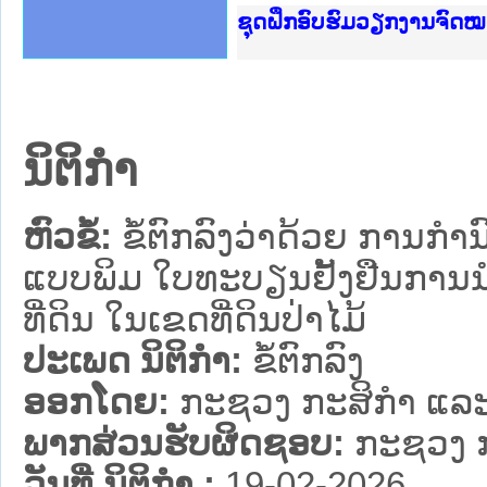
Ministry of Justice Lao
ເຜີຍແຜ່ວັບໄຊຈົດໝາຍເຫດທ
ກະຊວງຍຸຕິທຳ
ຊຸດຝຶກອົບຮົມວຽກງານຈົດ
ກອງປະຊຸມທົບທວນຄືນການຈ
ຝຶກອົບຮົມ ຜູ່ປະສານງານ
ຝຶກອົບຮົມ ຜູ່ປະສານງານ
ເຜີຍແຜ່ແອັບກົດໝາຍລາວ 
ເຜີຍແຜ່ແອັບກົດໝາຍລາວ ແ
ຍົກລະດັບວຽກງານຈົດໝາຍເ
ຊຸດຝຶກອົບຮົມວຽກງານຈົດ
ນິຕິກໍາ
ຫົວຂໍ້:
ຂໍ້ຕົກລົງວ່າດ້ວຍ ການກ
ແບບພິມ ໃບທະບຽນຢັ້ງຢືນການນຳ
ທີ່ດິນ ໃນເຂດທີ່ດິນປ່າໄມ້
ປະເພດ ນິຕິກໍາ:
ຂໍ້ຕົກລົງ
ອອກໂດຍ:
ກະຊວງ ກະສິກຳ ແລະ
ພາກສ່ວນຮັບຜິດຊອບ:
ກະຊວງ ກ
ວັນທີ່ ນິຕິກໍາ :
19-02-2026