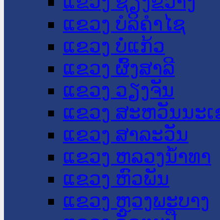
ແຂວງ ຊຽງຂວາງ
ແຂວງ ບໍລິຄໍາໄຊ
ແຂວງ ບໍ່ແກ້ວ
ແຂວງ ຜົ້ງສາລີ
ແຂວງ ວຽງຈັນ
ແຂວງ ສະຫວັນນະເ
ແຂວງ ສາລະວັນ
ແຂວງ ຫລວງນໍ້າທາ
ແຂວງ ຫົວພັນ
ແຂວງ ຫຼວງພະບາງ