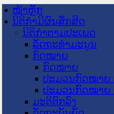
ໜ້າຫຼັກ
ນິຕິກໍາມີຜົນສັກສິດ
ນິຕິກໍາຕາມປະເພດ
ລັດຖະທໍາມະນູນ
ກົດໝາຍ
ກົດໝາຍ
ປະມວນກົດໝາຍ 
ປະມວນກົດໝາຍ 
ມະຕິຕົກລົງ
ລັດຖະບັນຍັດ