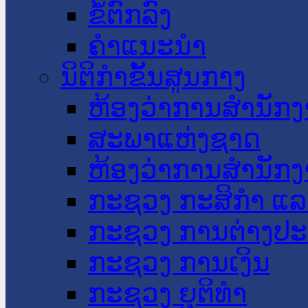
ຂໍ້ຕົກລົງ
ຄໍາແນະນໍາ
ນິຕິກໍາຂັ້ນສູນກາງ
ຫ້ອງວ່າການສໍານັ
ສະພາແຫ່ງຊາດ
ຫ້ອງວ່າການສຳນັກງ
ກະຊວງ ກະສິກຳ ແລະ
ກະຊວງ ການຕ່າງປ
ກະຊວງ ການເງິນ
ກະຊວງ ຍຸຕິທໍາ