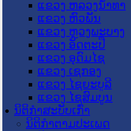
ແຂວງ ຫລວງນໍ້າທາ
ແຂວງ ຫົວພັນ
ແຂວງ ຫຼວງພະບາງ
ແຂວງ ອັດຕະປື
ແຂວງ ອຸດົມໄຊ
ແຂວງ ເຊກອງ
ແຂວງ ໄຊຍະບູລີ
ແຂວງ ໄຊສົມບູນ
ນິຕິກໍາສະບັບເກົ່າ
ນິຕິກຳຕາມປະເພດ