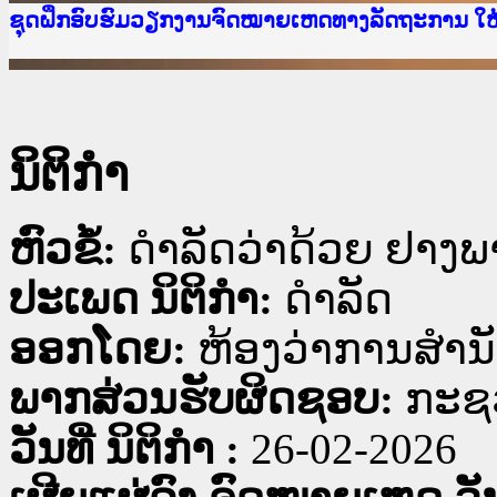
Ministry of Justice Lao PDR
ເຜີຍແຜ່ວັບໄຊຈົດໝາຍເຫດທາງລັດຖະການ ແລະ ແອັບກ
ກະຊວງຍຸຕິທຳ
ຊຸດຝຶກອົບຮົມວຽກງານຈົດໝາຍເຫດທາງລັດຖະການ ໃ
ກອງປະຊຸມທົບທວນຄືນການຈັດຕັ້ງປະຕິບັດວຽກງານຈ
ຝຶກອົບຮົມ ຜູ່ປະສານງານວຽກງານຈົດໝາຍເຫດທາງລັ
ຝຶກອົບຮົມ ຜູ່ປະສານງານວຽກງານຈົດໝາຍເຫດທາງລັດ
ເຜີຍແຜ່ແອັບກົດໝາຍລາວ ແລະ ເວັບໄຊຈົດໝາຍເຫດທ
ເຜີຍແຜ່ແອັບກົດໝາຍລາວ ແລະ ເວັບໄຊຈົດໝາຍເຫດທາ
ຍົກລະດັບວຽກງານຈົດໝາຍເຫດທາງລັດຖະການໃຫ້ຜູ້
ຊຸດຝຶກອົບຮົມວຽກງານຈົດໝາຍເຫດທາງລັດຖະການ ໃ
ນິຕິກໍາ
ຫົວຂໍ້:
ດຳລັດວ່າດ້ວຍ ຢາງ
ປະເພດ ນິຕິກໍາ:
ດໍາລັດ
ອອກໂດຍ:
ຫ້ອງວ່າການສຳນ
ພາກສ່ວນຮັບຜິດຊອບ:
ກະຊວ
ວັນທີ່ ນິຕິກໍາ :
26-02-2026