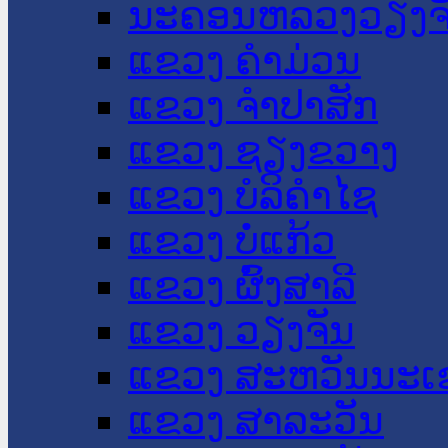
ນະ​ຄອນ​ຫລວງວຽງຈ
ແຂວງ ຄໍາມ່ວນ
ແຂວງ ຈໍາປາສັກ
ແຂວງ ຊຽງຂວາງ
ແຂວງ ບໍລິຄໍາໄຊ
ແຂວງ ບໍ່ແກ້ວ
ແຂວງ ຜົ້ງສາລີ
ແຂວງ ວຽງຈັນ
ແຂວງ ສະຫວັນນະເ
ແຂວງ ສາລະວັນ