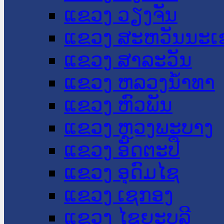
ແຂວງ ວຽງຈັນ
ແຂວງ ສະຫວັນນະເ
ແຂວງ ສາລະວັນ
ແຂວງ ຫລວງນໍ້າທາ
ແຂວງ ຫົວພັນ
ແຂວງ ຫຼວງພະບາງ
ແຂວງ ອັດຕະປື
ແຂວງ ອຸດົມໄຊ
ແຂວງ ເຊກອງ
ແຂວງ ໄຊຍະບູລີ