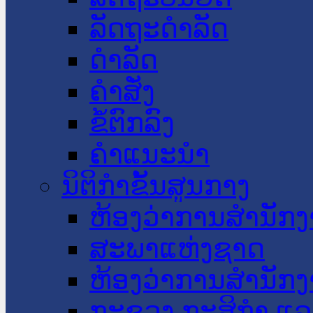
ລັດຖະດໍາລັດ
ດໍາລັດ
ຄໍາສັ່ງ
ຂໍ້ຕົກລົງ
ຄໍາແນະນໍາ
ນິຕິກໍາຂັ້ນສູນກາງ
ຫ້ອງວ່າການສໍານັ
ສະພາແຫ່ງຊາດ
ຫ້ອງວ່າການສຳນັກງ
ກະຊວງ ກະສິກຳ ແລະ