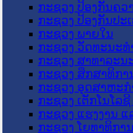
ກະຊວງ ປ້ອງກັນຄວ
ກະຊວງ ປ້ອງກັນປະ
ກະຊວງ ພາຍໃນ
ກະຊວງ ວັດທະນະທຳ
ກະຊວງ ສາທາລະນະ
ກະຊວງ ສຶກສາທິການ
ກະຊວງ ອຸດສາຫະກຳ
ກະຊວງ ເຕັກໂນໂລຊີ
ກະຊວງ ແຮງງານ ແລ
ກະຊວງ ໂຍທາທິການ 