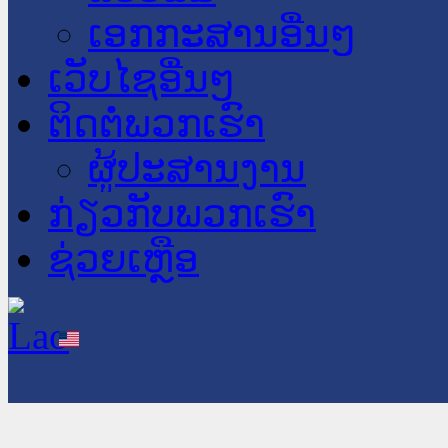
ເອກກະສານອື່ນໆ
ເວັບໄຊອື່ນໆ
ຕິດຕໍ່ພວກເຮົາ
ຜູ້ປະສານງານ
ກ່ຽວກັບພວກເຮົາ
ຊ່ວຍເຫຼືອ