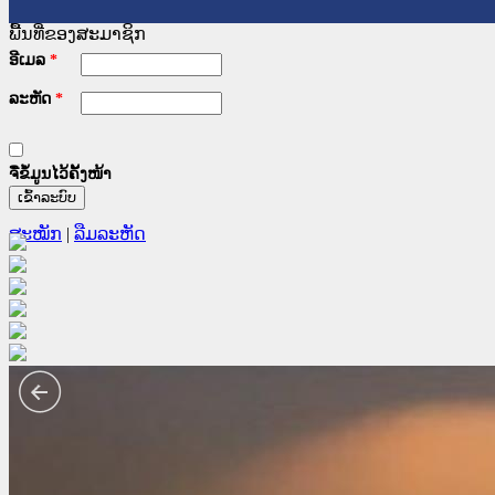
ພື້ນທີ່ຂອງສະມາຊິກ
ອີເມລ
*
ລະຫັດ
*
ຈື່ຂໍ້ມູນໄວ້ຄັ້ງໜ້າ
ສະໝັກ
|
ລືມລະຫັດ