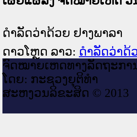
ເຜີຍແຜ່ລົງ ຈົດໝາຍເຫດ ວັນທ
ດຳລັດວ່າດ້ວຍ ຢາງພາລາ
ດາວໂຫຼດ ລາວ:
ດຳລັດວ່າດ
ຈົດ​ໝາຍ​ເຫດ​ທາງ​ລັດ​ຖະ​ກາ
ໂດຍ: ກະ​ຊວງຍຸ​ຕິ​ທຳ
ສະ​ຫງວນ​ລິ​ຂະ​ສິດ © 2013