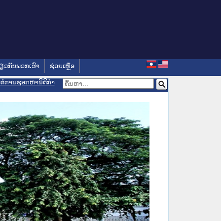
່ຽວກັບພວກເຮົາ
ຊ່ວຍເຫຼືອ
ອມຕໍ່ການຊອກຫານິຕິກຳ