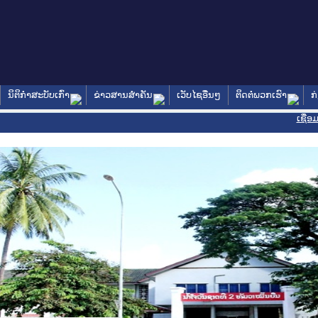
ນິຕິກໍາສະບັບເກົ່າ
ຂ່າວສານສໍາຄັນ
ເວັບໄຊອື່ນໆ
ຕິດຕໍ່ພວກເຮົາ
ກ
ເຊື່