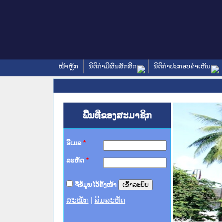
ໜ້າຫຼັກ
ນິຕິກໍາມີຜົນສັກສິດ
ນິຕິກໍາປະກອບຄໍາເຫັນ
ພື້ນທີ່ຂອງສະມາຊິກ
ອີເມລ
*
ລະຫັດ
*
ຈື່ຂໍ້ມູນໄວ້ຄັ້ງໜ້າ
ສະໝັກ
|
ລືມລະຫັດ