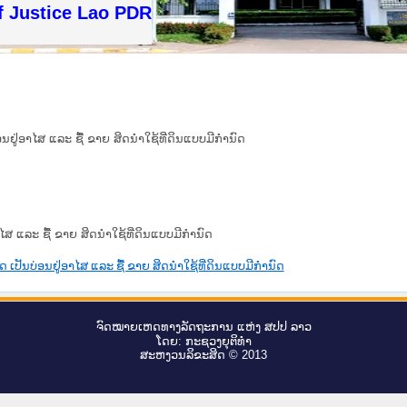
f Justice Lao PDR
ອນຢູ່ອາໄສ ແລະ ຊື້ ຂາຍ ສິດນຳໃຊ້ທີ່ດິນແບບມີກຳນົດ
າໄສ ແລະ ຊື້ ຂາຍ ສິດນຳໃຊ້ທີ່ດິນແບບມີກຳນົດ
ດ ເປັນບ່ອນຢູ່ອາໄສ ແລະ ຊື້ ຂາຍ ສິດນຳໃຊ້ທີ່ດິນແບບມີກຳນົດ
ຈົດ​ໝາຍ​ເຫດ​ທາງ​ລັດ​ຖະ​ການ ແຫ່ງ ສ​ປ​ປ ລາວ
ໂດຍ: ກະ​ຊວງຍຸ​ຕິ​ທຳ
ສະ​ຫງວນ​ລິ​ຂະ​ສິດ © 2013