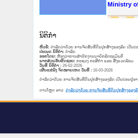
ດໝາຍເຫດທາງລັດຖະການໃຫ້ຜູ້ປະສານງານ
ນການຈັດຕັ້ງປະຕິບັດວຽກງານຈົດໝາຍເຫດ
ສານງານວຽກງານຈົດໝາຍເຫດທາງລັດຖະການ
ສານງານວຽກງານຈົດໝາຍເຫດທາງລັດຖະການ
ດໝາຍລາວ ແລະ ເວັບໄຊຈົດໝາຍເຫດທາງ
ດໝາຍລາວ ແລະ ເວັບໄຊຈົດໝາຍເຫດທາງ
ກງານຈົດໝາຍເຫດທາງລັດຖະການ ໃຫ້ຜູ້
ກງານຈົດໝາຍເຫດທາງລັດຖະການ ໃຫ້ຜູ້
Ministry o
ທີ່ ວິທະຍາຄານສັນຕິບານປະຊາຊົນ
ທີ່ ວິທະຍາຄານຕຳຫຼວດປະຊາຊົນ
ານສະພາປະຊາຊົນ ພາກເໜືອ
ງານສະພາປະຊາຊົນ ພາກກາງ
ຂັ້ນແຂວງພາກເໜືອ
ສຳລັບ ພາກກາງ
ທາງລັດຖະການ
ສຳລັບ ພາກໃຕ້
ນິຕິກໍາ
ຫົວຂໍ້:
ດຳລັດວ່າດ້ວຍ ການຈັດສັນທີ່ດິນປຸກສ້າງຂອງລັດ ເປັນບ່
ປະເພດ ນິຕິກໍາ:
ດໍາລັດ
ອອກໂດຍ:
ຫ້ອງວ່າການສຳນັກງານນາຍົກລັດຖະມົນຕີ
ພາກສ່ວນຮັບຜິດຊອບ:
ກະຊວງ ກະສິກຳ ແລະ ສິ່ງແວດລ້ອມ
ວັນທີ່ ນິຕິກໍາ :
26-02-2026
ເຜີຍແຜ່ລົງ ຈົດໝາຍເຫດ ວັນທີ່ :
16-03-2026
ດຳລັດວ່າດ້ວຍ ການຈັດສັນທີ່ດິນປຸກສ້າງຂອງລັດ ເປັນບ່ອນຢູ່ອ
ດາວໂຫຼດ ລາວ:
ດຳລັດວ່າດ້ວຍ ການຈັດສັນທີ່ດິນປຸກສ້າງຂອງລັ