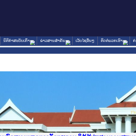
ນິຕິກໍາສະບັບເກົ່າ
ຂ່າວສານສໍາຄັນ
ເວັບໄຊອື່ນໆ
ຕິດຕໍ່ພວກເຮົາ
ກ