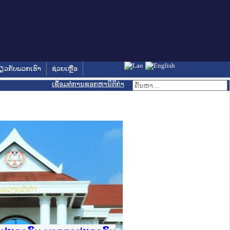
່ຽວກັບພວກເຮົາ
ຊ່ວຍເຫຼືອ
ເຊື່ອມຕໍ່ການຊອກຫານິຕິກຳ