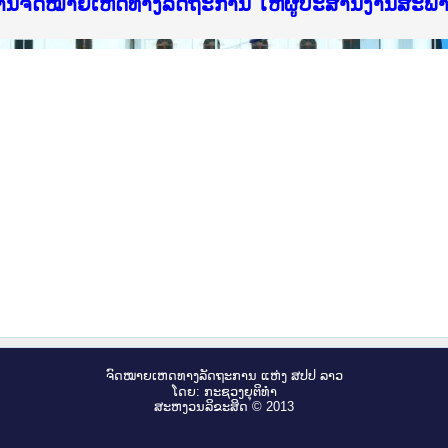
ice Lao PDR
ໝາຍເຫດທາງລັດຖະການ ແລະ ແອັບກົດໝາຍລາວ ທີ່ ສະຖາ
ງານຈົດໝາຍເຫດທາງລັດຖະການ ໃຫ້ຜູ້ປະສານງານສະພ
ືນການຈັດຕັ້ງປະຕິບັດວຽກງານຈົດໝາຍເຫດທາງລັດຖະ
ສານງານວຽກງານຈົດໝາຍເຫດທາງລັດຖະການ ສຳລັບ ພາກ
ສານງານວຽກງານຈົດໝາຍເຫດທາງລັດຖະການ ສຳລັບ ພາກໃ
າຍລາວ ແລະ ເວັບໄຊຈົດໝາຍເຫດທາງລັດຖະການ ທີ່ ວ
າຍລາວ ແລະ ເວັບໄຊຈົດໝາຍເຫດທາງລັດຖະການ ທີ່ ວິ
ົດໝາຍເຫດທາງລັດຖະການໃຫ້ຜູ້ປະສານງານຂັ້ນແຂວງ
ງານຈົດໝາຍເຫດທາງລັດຖະການ ໃຫ້ຜູ້ປະສານງານສະພ
ຈົດ​ໝາຍ​ເຫດ​ທາງ​ລັດ​ຖະ​ການ ແຫ່ງ ສ​ປ​ປ ລາວ
ໂດຍ: ກະ​ຊວງຍຸ​ຕິ​ທຳ
ສະ​ຫງວນ​ລິ​ຂະ​ສິດ © 2013