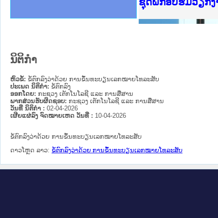
Ministry of Just
ເຜີຍແຜ່ວັບໄຊຈົດ
ກະຊວງຍຸຕິທຳ
ຊຸດຝຶກອົບຮົມວຽກ
ກອງປະຊຸມທົບທວນຄ
ຝຶກອົບຮົມ ຜູ່ປະ
ຝຶກອົບຮົມ ຜູ່ປະ
ເຜີຍແຜ່ແອັບກົດໝ
ເຜີຍແຜ່ແອັບກົດໝ
ຍົກລະດັບວຽກງານຈ
ຊຸດຝຶກອົບຮົມວຽກ
ນິຕິກໍາ
ຫົວຂໍ້:
ຂໍ້ຕົກລົງວ່າດ້ວຍ ການຂຶ້ນທະບຽນເລກໝາຍໂທລະສັບ
ປະເພດ ນິຕິກໍາ:
ຂໍ້ຕົກລົງ
ອອກໂດຍ:
ກະຊວງ ເຕັກໂນໂລຊີ ແລະ ການສື່ສານ
ພາກສ່ວນຮັບຜິດຊອບ:
ກະຊວງ ເຕັກໂນໂລຊີ ແລະ ການສື່ສານ
ວັນທີ່ ນິຕິກໍາ :
02-04-2026
ເຜີຍແຜ່ລົງ ຈົດໝາຍເຫດ ວັນທີ່ :
10-04-2026
ຂໍ້ຕົກລົງວ່າດ້ວຍ ການຂຶ້ນທະບຽນເລກໝາຍໂທລະສັບ
ດາວໂຫຼດ ລາວ:
ຂໍ້ຕົກລົງວ່າດ້ວຍ ການຂຶ້ນທະບຽນເລກໝາຍໂທລະສັບ