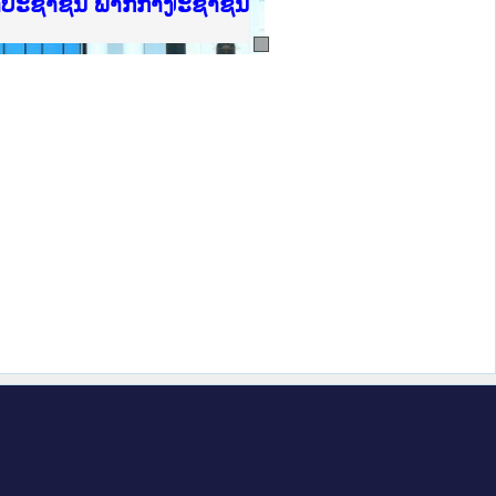
ບັນຍຸຕິທຳແຫ່ງຊາດ
າປະຊາຊົນ ພາກເໜືອ
ການ
ກາງ
ຕ້
ິທະຍາຄານຕຳຫຼວດປະຊາຊົນ
ທະຍາຄານສັນຕິບານປະຊາຊົນ
ພາກເໜືອ
າປະຊາຊົນ ພາກກາງ