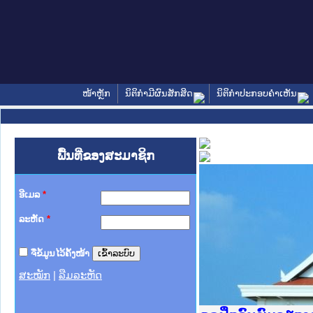
ໜ້າຫຼັກ
ນິຕິກໍາມີຜົນສັກສິດ
ນິຕິກໍາປະກອບຄໍາເຫັນ
ພື້ນທີ່ຂອງສະມາຊິກ
ອີເມລ
*
ລະຫັດ
*
ຈື່ຂໍ້ມູນໄວ້ຄັ້ງໜ້າ
ສະໝັກ
|
ລືມລະຫັດ