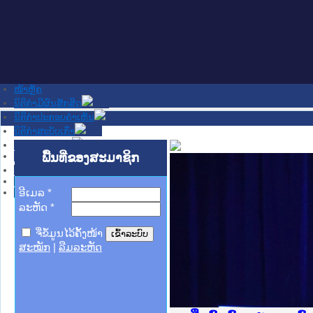
ໜ້າຫຼັກ
ນິຕິກໍາມີຜົນສັກສິດ
ນິຕິກໍາປະກອບຄໍາເຫັນ
ນິຕິກໍາສະບັບເກົ່າ
ຂ່າວສານສໍາຄັນ
ເວັບໄຊອື່ນໆ
ພື້ນທີ່ຂອງສະມາຊິກ
ຕິດຕໍ່ພວກເຮົາ
ກ່ຽວກັບພວກເຮົາ
ຊ່ວຍເຫຼືອ
ອີເມລ
*
ລະຫັດ
*
ຈື່ຂໍ້ມູນໄວ້ຄັ້ງໜ້າ
ສະໝັກ
|
ລືມລະຫັດ