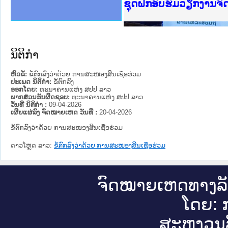
Ministry of Justice 
ເຜີຍແຜ່ວັບໄຊຈົດໝາຍເ
ກະຊວງຍຸຕິທຳ
ຊຸດຝຶກອົບຮົມວຽກງານຈ
ກອງປະຊຸມທົບທວນຄືນກາ
ຝຶກອົບຮົມ ຜູ່ປະສານງ
ຝຶກອົບຮົມ ຜູ່ປະສານງ
ເຜີຍແຜ່ແອັບກົດໝາຍລາ
ເຜີຍແຜ່ແອັບກົດໝາຍລາ
ຍົກລະດັບວຽກງານຈົດໝ
ຊຸດຝຶກອົບຮົມວຽກງານ
ນິຕິກໍາ
ຫົວຂໍ້:
ຂໍ້ຕົກລົງວ່າດ້ວຍ ການສະໜອງສິນເຊື່ອຮ່ວມ
ປະເພດ ນິຕິກໍາ:
ຂໍ້ຕົກລົງ
ອອກໂດຍ:
ທະນາຄານແຫ່ງ ສປປ ລາວ
ພາກສ່ວນຮັບຜິດຊອບ:
ທະນາຄານແຫ່ງ ສປປ ລາວ
ວັນທີ່ ນິຕິກໍາ :
09-04-2026
ເຜີຍແຜ່ລົງ ຈົດໝາຍເຫດ ວັນທີ່ :
20-04-2026
ຂໍ້ຕົກລົງວ່າດ້ວຍ ການສະໜອງສິນເຊື່ອຮ່ວມ
ດາວໂຫຼດ ລາວ:
ຂໍ້ຕົກລົງວ່າດ້ວຍ ການສະໜອງສິນເຊື່ອຮ່ວມ
ຈົດ​ໝາຍ​ເຫດ​ທາງ​ລ
ໂດຍ: ກ
ສະ​ຫງວນ​ລ