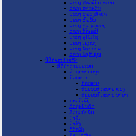
ແຂວງ ສະຫວັນນະເຂດ
ແຂວງ ສາລະວັນ
ແຂວງ ຫລວງນໍ້າທາ
ແຂວງ ຫົວພັນ
ແຂວງ ຫຼວງພະບາງ
ແຂວງ ອັດຕະປື
ແຂວງ ອຸດົມໄຊ
ແຂວງ ເຊກອງ
ແຂວງ ໄຊຍະບູລີ
ແຂວງ ໄຊສົມບູນ
ນິຕິກໍາສະບັບເກົ່າ
ນິຕິກຳຕາມປະເພດ
ລັດຖະທໍາມະນູນ
ກົດໝາຍ
ກົດໝາຍ
ປະມວນກົດໝາຍ ແພ່ງ
ປະມວນກົດໝາຍ ອາຍາ
ມະຕິຕົກລົງ
ລັດຖະບັນຍັດ
ລັດຖະດໍາລັດ
ດໍາລັດ
ຄໍາສັ່ງ
ຂໍ້ຕົກລົງ
ຄໍາແນະນໍາ