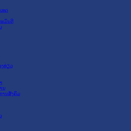
ະເທດ
ະມົນຕີ
ມ
ອງທ່ຽວ
າ
ສານ
ການສັງຄົມ
ວ