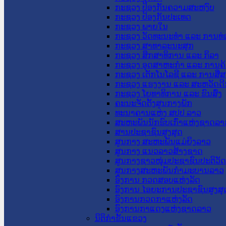
ກະຊວງ ປ້ອງກັນຄວາມສະຫງົບ
ກະຊວງ ປ້ອງກັນປະເທດ
ກະຊວງ ພາຍໃນ
ກະຊວງ ວັດທະນະທຳ ແລະ ການທ່
ກະຊວງ ສາທາລະນະສຸກ
ກະຊວງ ສຶກສາທິການ ແລະ ກິລາ
ກະຊວງ ອຸດສາຫະກຳ ແລະ ການຄ້
ກະຊວງ ເຕັກໂນໂລຊີ ແລະ ການສື່
ກະຊວງ ແຮງງານ ແລະ ສະຫວັດດີ
ກະຊວງ ໂຍທາທິການ ແລະ ຂົນສົ່ງ
ຄະນະຈັດຕັ້ງສູນກາງພັກ
ທະນາຄານແຫ່ງ ສປປ ລາວ
ສະຫະພັນນັກຮົບເກົ່າແຫ່ງຊາດລາ
ສານປະຊາຊົນສູງສຸດ
ສູນກາງ ສະຫະພັນແມ່ຍິງລາວ
ສູນກາງ ແນວລາວສ້າງຊາດ
ສູນກາງຊາວໜຸ່ມປະຊາຊົນປະຕິວັ
ສູນກາງສະຫະພັນກຳມະບານລາວ
ອົງການ ກວດສອບແຫ່ງລັດ
ອົງການ ໄອຍະການປະຊາຊົນສູງສຸ
ອົງການກວດກາແຫ່ງລັດ
ອົງການກາແດງແຫ່ງຊາດລາວ
ນິຕິກໍາຂັ້ນແຂວງ