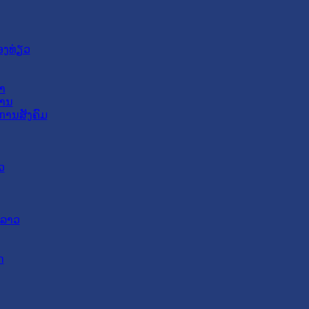
ອງທ່ຽວ
າ
ສານ
ການສັງຄົມ
ວ
ດລາວ
ດ