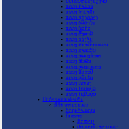
ນະ​ຄອນ​ຫລວງວຽງຈັນ
ແຂວງ ຄໍາມ່ວນ
ແຂວງ ຈໍາປາສັກ
ແຂວງ ຊຽງຂວາງ
ແຂວງ ບໍລິຄໍາໄຊ
ແຂວງ ບໍ່ແກ້ວ
ແຂວງ ຜົ້ງສາລີ
ແຂວງ ວຽງຈັນ
ແຂວງ ສະຫວັນນະເຂດ
ແຂວງ ສາລະວັນ
ແຂວງ ຫລວງນໍ້າທາ
ແຂວງ ຫົວພັນ
ແຂວງ ຫຼວງພະບາງ
ແຂວງ ອັດຕະປື
ແຂວງ ອຸດົມໄຊ
ແຂວງ ເຊກອງ
ແຂວງ ໄຊຍະບູລີ
ແຂວງ ໄຊສົມບູນ
ນິຕິກໍາປະກອບຄໍາເຫັນ
ນິຕິກໍາຕາມປະເພດ
ລັດຖະທໍາມະນູນ
ກົດໝາຍ
ກົດໝາຍ
ປະມວນກົດໝາຍ ແພ່ງ