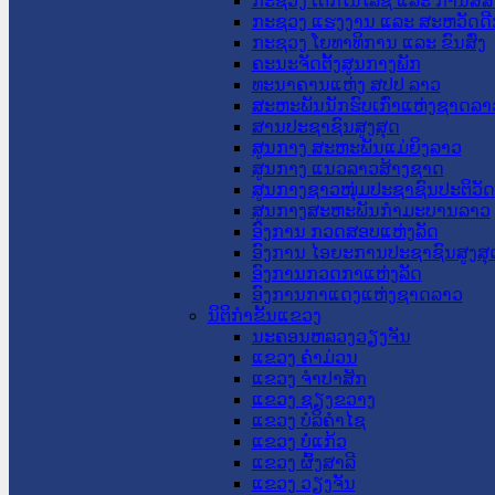
ກະຊວງ ເຕັກໂນໂລຊີ ແລະ ການສື່
ກະຊວງ ແຮງງານ ແລະ ສະຫວັດດີ
ກະຊວງ ໂຍທາທິການ ແລະ ຂົນສົ່ງ
ຄະນະຈັດຕັ້ງສູນກາງພັກ
ທະນາຄານແຫ່ງ ສປປ ລາວ
ສະຫະພັນນັກຮົບເກົ່າແຫ່ງຊາດລາ
ສານປະຊາຊົນສູງສຸດ
ສູນກາງ ສະຫະພັນແມ່ຍິງລາວ
ສູນກາງ ແນວລາວສ້າງຊາດ
ສູນກາງຊາວໜຸ່ມປະຊາຊົນປະຕິວັ
ສູນກາງສະຫະພັນກຳມະບານລາວ
ອົງການ ກວດສອບແຫ່ງລັດ
ອົງການ ໄອຍະການປະຊາຊົນສູງສຸ
ອົງການກວດກາແຫ່ງລັດ
ອົງການກາແດງແຫ່ງຊາດລາວ
ນິຕິກໍາຂັ້ນແຂວງ
ນະ​ຄອນ​ຫລວງວຽງຈັນ
ແຂວງ ຄໍາມ່ວນ
ແຂວງ ຈໍາປາສັກ
ແຂວງ ຊຽງຂວາງ
ແຂວງ ບໍລິຄໍາໄຊ
ແຂວງ ບໍ່ແກ້ວ
ແຂວງ ຜົ້ງສາລີ
ແຂວງ ວຽງຈັນ