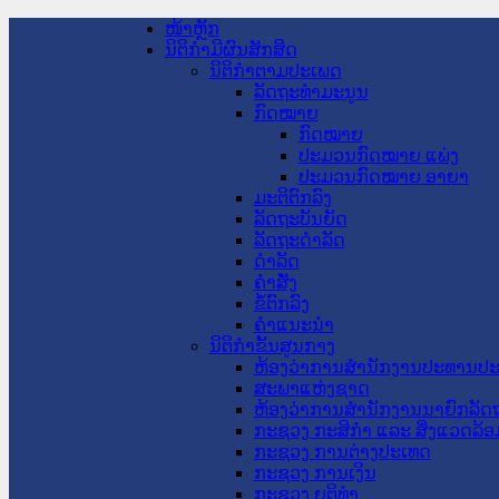
ໜ້າຫຼັກ
ນິຕິກໍາມີຜົນສັກສິດ
ນິຕິກໍາຕາມປະເພດ
ລັດຖະທໍາມະນູນ
ກົດໝາຍ
ກົດໝາຍ
ປະມວນກົດໝາຍ ແພ່ງ
ປະມວນກົດໝາຍ ອາຍາ
ມະຕິຕົກລົງ
ລັດຖະບັນຍັດ
ລັດຖະດໍາລັດ
ດໍາລັດ
ຄໍາສັ່ງ
ຂໍ້ຕົກລົງ
ຄໍາແນະນໍາ
ນິຕິກໍາຂັ້ນສູນກາງ
ຫ້ອງວ່າການສໍານັກງານປະທານປ
ສະພາແຫ່ງຊາດ
ຫ້ອງວ່າການສຳນັກງານນາຍົກລັດຖ
ກະຊວງ ກະສິກຳ ແລະ ສິ່ງແວດລ້ອ
ກະຊວງ ການຕ່າງປະເທດ
ກະຊວງ ການເງິນ
ກະຊວງ ຍຸຕິທໍາ