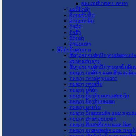
ປະມວນກົດໝາຍ ອາຍາ
ມະຕິຕົກລົງ
ລັດຖະບັນຍັດ
ລັດຖະດໍາລັດ
ດໍາລັດ
ຄໍາສັ່ງ
ຂໍ້ຕົກລົງ
ຄໍາແນະນໍາ
ນິຕິກຳຂັ້ນສູນກາງ
ຫ້ອງວ່າການສໍານັກງານປະທານປ
ສະພາແຫ່ງຊາດ
ຫ້ອງວ່າການສຳນັກງານນາຍົກລັດຖ
ກະຊວງ ກະສິກຳ ແລະ ສິ່ງແວດລ້ອ
ກະຊວງ ການຕ່າງປະເທດ
ກະຊວງ ການເງິນ
ກະຊວງ ຍຸຕິທໍາ
ກະຊວງ ປ້ອງກັນຄວາມສະຫງົບ
ກະຊວງ ປ້ອງກັນປະເທດ
ກະຊວງ ພາຍໃນ
ກະຊວງ ວັດທະນະທຳ ແລະ ການທ່
ກະຊວງ ສາທາລະນະສຸກ
ກະຊວງ ສຶກສາທິການ ແລະ ກິລາ
ກະຊວງ ອຸດສາຫະກຳ ແລະ ການຄ້