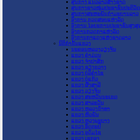
ສູນກາງ ແນວລາວສ້າງຊາດ
ສູນກາງຊາວໜຸ່ມປະຊາຊົນປະຕິວັ
ສູນກາງສະຫະພັນກຳມະບານລາວ
ອົງການ ກວດສອບແຫ່ງລັດ
ອົງການ ໄອຍະການປະຊາຊົນສູງສຸ
ອົງການກວດກາແຫ່ງລັດ
ອົງການກາແດງແຫ່ງຊາດລາວ
ນິຕິກໍາຂັ້ນແຂວງ
ນະ​ຄອນ​ຫລວງວຽງຈັນ
ແຂວງ ຄໍາມ່ວນ
ແຂວງ ຈໍາປາສັກ
ແຂວງ ຊຽງຂວາງ
ແຂວງ ບໍລິຄໍາໄຊ
ແຂວງ ບໍ່ແກ້ວ
ແຂວງ ຜົ້ງສາລີ
ແຂວງ ວຽງຈັນ
ແຂວງ ສະຫວັນນະເຂດ
ແຂວງ ສາລະວັນ
ແຂວງ ຫລວງນໍ້າທາ
ແຂວງ ຫົວພັນ
ແຂວງ ຫຼວງພະບາງ
ແຂວງ ອັດຕະປື
ແຂວງ ອຸດົມໄຊ
ແຂວງ ເຊກອງ