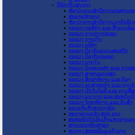
ນິຕິກໍາຂັ້ນສູນກາງ
ຫ້ອງວ່າການສໍານັກງານປະທານປ
ສະພາແຫ່ງຊາດ
ຫ້ອງວ່າການສຳນັກງານນາຍົກລັດຖ
ກະຊວງ ກະສິກຳ ແລະ ສິ່ງແວດລ້ອ
ກະຊວງ ການຕ່າງປະເທດ
ກະຊວງ ການເງິນ
ກະຊວງ ຍຸຕິທໍາ
ກະຊວງ ປ້ອງກັນຄວາມສະຫງົບ
ກະຊວງ ປ້ອງກັນປະເທດ
ກະຊວງ ພາຍໃນ
ກະຊວງ ວັດທະນະທຳ ແລະ ການທ່
ກະຊວງ ສາທາລະນະສຸກ
ກະຊວງ ສຶກສາທິການ ແລະ ກິລາ
ກະຊວງ ອຸດສາຫະກຳ ແລະ ການຄ້
ກະຊວງ ເຕັກໂນໂລຊີ ແລະ ການສື່
ກະຊວງ ແຮງງານ ແລະ ສະຫວັດດີ
ກະຊວງ ໂຍທາທິການ ແລະ ຂົນສົ່ງ
ຄະນະຈັດຕັ້ງສູນກາງພັກ
ທະນາຄານແຫ່ງ ສປປ ລາວ
ສະຫະພັນນັກຮົບເກົ່າແຫ່ງຊາດລາ
ສານປະຊາຊົນສູງສຸດ
ສູນກາງ ສະຫະພັນແມ່ຍິງລາວ