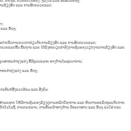
ບ, ນ້ຳເຊື້ອ, ຕົວອ່ອນໃນທ້ອງ, ຈຸລັງໄຂ່ ແລະ ສິ້ນສ່ວນອື່ນໆ;
ບການລ້ຽງສັດ ແລະ ການສັດຕະວະແພດ;
ຳ;
ແລະ ອື່ນໆ;
ພື່ອດຳເນີນການກວດກາກ່ຽວກັບການລ້ຽງສັດ ແລະ ການສັດຕະວະແພດ;
ສັດຕະວະແພດຂັ້ນ ພື້ນຖານ ແລະ ໄດ້ລົງທະບຽນນຳອົງການຄຸ້ມຄອງວຽກງານການລ້ຽງສັດ ແລະ
ອອຸດສາຫະກຳປຸງແຕ່ງ ທີ່ມີຄຸນນະພາບ ທາງດ້ານໂພຊະນາການ;
ຸດສາຫະກຳປຸງແຕ່ງ ແລະ ອື່ນໆ;
ກະທົບຕໍ່ສິ່ງແວດລ້ອມ ແລະ ສັງຄົມ.
 ແບບທຳມະຊາດ ໃຫ້ມີການຄຸ້ມຄອງລ້ຽງດູຕາມຫລັກວິຊາການ ແລະ ຫັນການຜະລິດທຸລະກິດການ
ັກໂນໂລຊີ, ການຕະຫລາດ, ການຄົ້ນຄວ້າທາງດ້ານ ວິທະຍາສາດ ແລະ ອື່ນໆ ແນໃສ່ ຕອບ