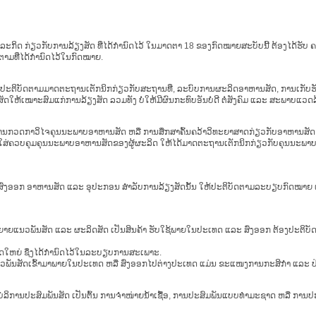
ຸລະກິດ ກ່ຽວກັບການລ້ຽງສັດ ທີ່ໄດ້ກຳນົດໄວ້ ໃນມາດຕາ 18 ຂອງກົດໝາຍສະບັບນີ້ ຕ້ອງໄດ້ຮັບ
າມທີ່ໄດ້ກຳນົດໄວ້ໃນກົດໝາຍ.
ດ ຕ້ອງປະຕິບັດຕາມມາດຕະຖານເຕັກນິກກ່ຽວກັບສະຖານທີ່, ລະບົບການຜະລິດອາຫານສັດ, ການເ
ໃຫ້ເໝາະສົມແກ່ການລ້ຽງສັດ ລວມທັງ ບໍ່ໃຫ້ມີຜົນກະທົບອັນບໍ່ດີ ຕໍ່ສັງຄົມ ແລະ ສະພາບແວດ
ລິການ ການກວດກາວິໄຈຄຸນນະພາບອາຫານສັດ ຫລື ການສຶກສາຄົ້ນຄວ້າວິທະຍາສາດກ່ຽວກັບອາຫານ
 ແນໃສ່ຄວບຄຸມຄຸນນະພາບອາຫານສັດຂອງຜູ້ຜະລິດ ໃຫ້ໄດ້ມາດຕະຖານເຕັກນິກກ່ຽວກັບຄຸນນະພາບ
 ແລະ ສົ່ງອອກ ອາຫານສັດ ແລະ ອຸປະກອນ ສຳລັບການລ້ຽງສັດນັ້ນ ໃຫ້ປະຕິບັດຕາມລະບຽບກົດໝາຍ
ຂະຫຍາຍແນວພັນສັດ ແລະ ຜະລິດສັດ ເປັນສິນຄ້າ ຮັບໃຊ້ພາຍໃນປະເທດ ແລະ ສົ່ງອອກ ຕ້ອງປະຕິບ
ຫຍ່ ຊຶ່ງໄດ້ກຳນົດໄວ້ໃນລະບຽບການສະເພາະ.
ັນສັດເຂົ້າມາພາຍໃນປະເທດ ຫລື ສົ່ງອອກໄປຕ່າງປະເທດ ແມ່ນ ຂະແໜງການກະສິກຳ ແລະ ປ່າໄ
ບໍລິການປະສົມພັນສັດ ເປັນຕົ້ນ ການຈຳໜ່າຍນ້ຳເຊື້ອ, ການປະສົມພັນແບບທຳມະຊາດ ຫລື ການປ