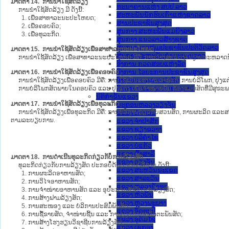
ມາດຕາ 14. ການນຳໃຊ້ສັດລ້ຽງ
ທະນາຄານແຫ່ງ ສປປ ລາວ
ການນຳໃຊ້ສັດລ້ຽງ ມີ ດັ່ງນີ້:
ສະຫະພັນນັກຮົບເກົ່າແຫ່ງຊາດລາວ
1. ເພື່ອສາທາລະນະປະໂຫຍດ;
ສານປະຊາຊົນສູງສຸດ
2. ເພື່ອຄອບຄົວ;
ສູນກາງ ສະຫະພັນແມ່ຍິງລາວ
3. ເພື່ອທຸລະກິດ.
ສູນກາງ ແນວລາວສ້າງຊາດ
ສູນກາງຊາວໜຸ່ມປະຊາຊົນປະຕິວັດລາວ
ມາດຕາ 15. ການນຳໃຊ້ສັດລ້ຽງເພື່ອສາທາລະນະປະໂຫຍດ
ສູນກາງສະຫະພັນກຳມະບານລາວ
ການນຳໃຊ້້ສັດລ້ຽງ ເພື່ອສາທາລະນະປະໂຫຍດ ມີຄື: ການວາງສະແດງໃນງານຕະຫລາດນັດ
ອົງການ ກວດສອບແຫ່ງລັດ
ອົງການ ໄອຍະການປະຊາຊົນສູງສຸດ
ມາດຕາ 16. ການນຳໃຊ້ສັດລ້ຽງເພື່ອຄອບຄົວ
ອົງການກວດກາແຫ່ງລັດ
ການນຳໃຊ້ສັດລ້ຽງເພື່ອຄອບຄົວ ມີຄື: ການໃຊ້ເປັນແຮງງານລາກແກ່, ການບໍລິໂພກ, ປຸງແ
ອົງການກາແດງແຫ່ງຊາດລາວ
ການບໍລິໂພກສັດພາຍໃນຄອບຄົວ ແລະ ປຸງແຕ່ງ ເພື່ອຈຳໜ່າຍນັ້ນ ຕ້ອງແມ່ນສັດທີ່ມີສຸຂ
ນິຕິກໍາຂັ້ນແຂວງ
ມາດຕາ 17. ການນຳໃຊ້ສັດລ້ຽງເພື່ອທຸລະກິດ
ນະ​ຄອນ​ຫລວງວຽງຈັນ
ການນຳໃຊ້ສັດລ້ຽງເພື່ອທຸລະກິດ ມີຄື: ການບໍລິການກ່ຽວກັບສວນສັດ, ການຜະລິດ ແລະສະໜອ
ແຂວງ ຄໍາມ່ວນ
ຕາມລະບຽບການ.
ແຂວງ ຈໍາປາສັກ
ແຂວງ ຊຽງຂວາງ
ແຂວງ ບໍລິຄໍາໄຊ
ແຂວງ ບໍ່ແກ້ວ
ແຂວງ ຜົ້ງສາລີ
ມາດຕາ 18. ການດຳເນີນທຸລະກິດກ່ຽວກັບການລ້ຽງສັດ
ແຂວງ ວຽງຈັນ
ທຸລະກິດກ່ຽວກັບການລ້ຽງສັດ ປະກອບດ້ວຍ ການບໍລິການ ດັ່ງນີ້:
ແຂວງ ສະຫວັນນະເຂດ
1. ການຜະລິດອາຫານສັດ;
ແຂວງ ສາລະວັນ
2. ການວິໄຈອາຫານສັດ;
ແຂວງ ຫລວງນໍ້າທາ
3. ການຈຳໜ່າຍອາຫານສັດ ແລະ ອຸປະກອນສຳລັບການລ້ຽງສັດ;
ແຂວງ ຫົວພັນ
4. ການສ້າງຟາມລ້ຽງສັດ;
ແຂວງ ຫຼວງພະບາງ
5. ການສະໜອງ ແລະ ບໍລິການປະສົມພັນສັດ;
ແຂວງ ອັດຕະປື
6. ການຊື້ຂາຍສັດ, ຈຳໜ່າຍຊີ້ນ ແລະ ການປຸງແຕ່ງຜະລິດຕະພັນສັດ;
ແຂວງ ອຸດົມໄຊ
7. ການສ້າງໂຮງຮຽນວິຊາຊີບການລ້ຽງສັດ;
ແຂວງ ເຊກອງ