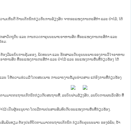
 ຄວາມເຫັນດີ ດ້ານເຕັກນິກກ່ຽວກັບການລ້ຽງສັດ ຈາກຂະແໜງການກະສິກຳ ແລະ ປ່າໄມ້, ໄດ້
ກັບຮັກສາວັດຖຸດິບ ແລະ ການກວດກາຄຸນນະພາບອາຫານສັດ ທີ່ຂະແໜງການກະສິກຳ ແລະ
ລ້ອມ.
ສັດ ຕ້ອງມີລະບົບການຄຸ້ມຄອງ, ພັດທະນາ ແລະ ຮັກສາລະດັບຄຸນນະພາບຂອງການວິໄຈອາຫານ
ອາຫານສັດ ທີ່ຂະແໜງການກະສິກຳ ແລະ ປ່າໄມ້ ແລະ ຂະແໜງການອື່ນທີ່ກ່ຽວຂ້ອງ ໄດ້
 ແລະ ໃຫ້ຄວາມຮ່ວມມື ໂດຍສະເພາະ ການລາຍງານຂໍ້ມູນຂ່າວສານ ແກ່ອົງການທີ່ກ່ຽວຂ້ອງ
ັດຕາມມາດຕະຖານເຕັກນິກກ່ຽວກັບສະຖານທີ່, ລະບົບຟາມລ້ຽງສັດ, ລະບົບການຜະລິດສັດ ທີ່
ມ້ ເປັນຜູ້ອະນຸຍາດ ໂດຍມີການປະສານສົມທົບກັບຂະແໜງການອື່ນທີ່ກ່ຽວຂ້ອງ.
ະສົມພັນທຽມ ຕ້ອງປະຕິບັດຕາມມາດຕະຖານເຕັກນິກ ກ່ຽວກັບຄຸນນະພາບ ຂອງພໍ່ພັນ, ນ້ຳ