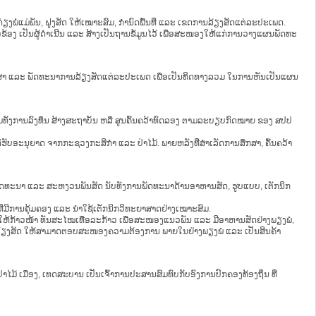
ໍ່ແມ່ພັນ, ຝູງສັດ ໃຫ້ເໝາະສົມ, ກຳນົດພື້ນທີ່ ແລະ ເຂດການລ້ຽງສັດແຕ່ລະປະເພດ.
ອງ ເປັນຜູ້ດຳເນີນ ແລະ ສ້າງເປັນຖານຂໍ້ມູນໄວ້ ເພື່ອສະໜອງໃຫ້ແກ່ການວາງແຜນພັດທະ
ກສາ ແລະ ພັດທະນາການລ້ຽງສັດແຕ່ລະປະເພດ ເພື່ອເປັນທິດທາງລວມ ໃນການຫັນເປັນແຜນ
້ອມທັງການລົງທຶນ ສ້າງສະຖາບັນ ຫລື ສູນຄົ້ນຄວ້າທົດລອງ ຕາມລະບຽບກົດໝາຍ ຂອງ ສປປ
ໄດ້ຮັບອະນຸຍາດ ຈາກກະຊວງກະສິກຳ ແລະ ປ່າໄມ້. ພາຍຫລັງທີ່ສຳເລັດການສຶກສາ, ຄົ້ນຄວ້າ
ພັດທະນາ ແລະ ສະຫງວນພັນສັດ ນັບທັງການພັດທະນາດ້ານອາຫານສັດ, ຮູບແບບ, ເຕັກນິກ
ມີການຄຸ້ມຄອງ ແລະ ນຳໃຊ້ເຕັກນິກວິທະຍາສາດຢ່າງເໝາະສົມ.
ຫ້ກ້າວໜ້າ ທັນສະໄໝເທື່ອລະກ້າວ ເພື່ອສະໜອງແນວພັນ ແລະ ມີອາຫານສັດຢ່າງພຽງພໍ,
ນລ້ຽງສັດ ໃຫ້ສາມາດຕອບສະໜອງຄວາມຕ້ອງການ ພາຍໃນຢ່າງພຽງພໍ ແລະ ເປັນສິນຄ້າ
ປ່າໄມ້ ເມືອງ, ເທດສະບານ ເປັນເຈົ້າການປະສານສົມທົບກັບອົງການປົກຄອງທ້ອງຖິ່ນ ທີ່