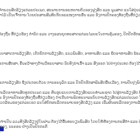
ັບຈຳນວນສັດລ້ຽງແຕ່ລະປະເພດ, ສະພາບການຂະຫຍາຍຕົວຂອງຝູງສັດ ແລະ ພູມສາດ ແນໃສ່ດຸ່ນດ່ຽງພ
ປັນເຈົ້າການ ໂດຍປະສານສົມທົບກັບຂະແໜງການອື່ນ ແລະ ອົງການປົກຄອງທ້ອງຖິ່ນທີ່ກ່ຽວຂ້
ງຖິ່ນ ທີ່ກ່ຽວຂ້ອງ ກຳນົດ ແລະ ວາງແຜນຍຸດທະສາດແຕ່ລະໄລຍະໃນການຄຸ້ມຄອງ, ປົກປັກຮັ
 ວິທະຍາສາດການລ້ຽງສັດ, ເຕັກນິກການລ້ຽງສັດ, ແນວພັນສັດ, ອາຫານສັດ ແລະ ພືດອາຫານສັດ ພ
ື່ອການສຶກສາ, ຄົ້ນຄວ້າທາງດ້ານວິທະຍາສາດ ນັບທັງນຳເຂົ້າ ແລະ ສົ່ງອອກ ໄປຕ່າງປະເທດ ຕ້ອງ
ນລ້ຽງສັດ ຊຶ່ງປະກອບດ້ວຍ ການອະນຸລັກ ແລະ ປົກປັກຮັກສາພັນສັດພື້ນເມືອງ, ການປັບປຸງ
ຜະລິດອາຫານສັດທຸກປະເພດ ແລະ ຫັນຮູບແບບການລ້ຽງສັດແບບທຳມະຊາດ ໄປສູ່ການລ້ຽງສັດ ທີ່
ົງການປົກຄອງທ້ອງຖິ່ນທີ່ກ່ຽວຂ້ອງ ດຳເນີນການພັດທະນາລະບົບການລ້ຽງສັດແຕ່ລະປະເພດ ໃ
ພາບແວດລ້ອມຂອງແຕ່ລະເຂດ ແນໃສ່ຍົກຜະລິດຕະພາບຂອງສັດລ້ຽງ ແລະ ເພີ່ມຜົນຜະລິດຂອງກາ
ເຫັນວ່າຈຳເປັນ ລວມທັງສັດລ້ຽງຢູ່ໃນຟາມ ຕ້ອງໄດ້ຂຶ້ນທະບຽນພິມສັດ ໂດຍໃຫ້ຫ້ອງການກະສິກຳ ແລະ 
ຂວງ, ນະຄອນ ຢ່າງເປັນປົກກະຕິ.
ົມ
.