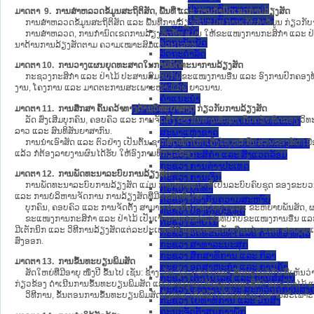
ປະມວນກົດໝາຍ ແພ່ງ
ມາດຕາ 9. ການສຳຫລວດຂໍ້ມູນສະຖິຕິສັດ, ພື້ນທີ່ ແລະ ການກຳນົດເຂດການລ້ຽງສັດ
ປະມວນກົດໝາຍ ອາຍາ
ການສຳຫລວດຂໍ້ມູນສະຖິຕິສັດ ແລະ ພື້ນທີ່ການລ້ຽງສັດ ແມ່ນ ການເກັບກຳຂໍ້ມູນ ກ່ຽວກ
ມະຕິຕົກລົງ
ການສຳຫລວດ, ການກຳນົດເຂດການລ້ຽງສັດນັ້ນ ແມ່ນ ໃຫ້ຂະແໜງການກະສິກຳ ແລະ ປ່າໄມ້ ເ
ລັດຖະບັນຍັດ
ນາດ້ານການລ້ຽງສັດຕາມ ຄວາມເໝາະສົມແຕ່ລະໄລຍະ.
ລັດຖະດໍາລັດ
ດໍາລັດ
ມາດຕາ 10. ການວາງແຜນຍຸດທະສາດໃນການພັດທະນາການລ້ຽງສັດ
ຄໍາສັ່ງ
ກະຊວງກະສິກຳ ແລະ ປ່າໄມ້ ປະສານສົມທົບກັບຂະແໜງການອື່ນ ແລະ ອົງການປົກຄອງທ້ອ
ຂໍ້ຕົກລົງ
ງານ, ໂຄງການ ແລະ ມາດຕະການສະເພາະໜ້າ ແລະ ຍາວນານ.
ຄໍາແນະນໍາ
ມາດຕາ 11. ການສຶກສາ ຄົ້ນຄວ້າທາງດ້ານວິທະຍາສາດ ກ່ຽວກັບການລ້ຽງສັດ
ນິຕິກໍາຂັ້ນສູນກາງ
ລັດ ສົ່ງເສີມບຸກຄົນ, ຄອບຄົວ ແລະ ການຈັດຕັ້ງ ດຳເນີນການສຶກສາ, ຄົ້ນຄວ້າ ທົດລອງ
ຫ້ອງວ່າການສໍານັກງານປະທານປະເທດ
ລາວ ແລະ ສົນທິສັນຍາສາກົນ.
ສະພາແຫ່ງຊາດ
ການນຳເອົາສັດ ແລະ ຕົວຢ່າງ ເປັນຕົ້ນ ຊາກສັດໝົດໂຕ, ເຄິ່ງໂຕ ຫລື ສິ້ນສ່ວນຂອງສັດ ເພ
ຫ້ອງວ່າການສຳນັກງານນາຍົກລັດຖະມົນຕີ
ແລ້ວ ກໍຕ້ອງລາຍງານຜົນໄດ້ຮັບ ໃຫ້ອົງການທີ່ກ່ຽວຂ້ອງ.
ກະຊວງ ກະສິກຳ ແລະ ສິ່ງແວດລ້ອມ
ກະຊວງ ການຕ່າງປະເທດ
ມາດຕາ 12. ການພັດທະນາລະບົບການລ້ຽງສັດ
ກະຊວງ ການເງິນ
ການພັດທະນາລະບົບການລ້ຽງສັດ ແມ່ນ ການພັດທະນາ ທີ່ເປັນລະບົບຄົບຊຸດ ຂອງຂະບວນກາ
ກະຊວງ ຍຸຕິທໍາ
ແລະ ການບໍລິຫານຈັດການ ການລ້ຽງສັດທີ່ມີປະສິດທິພາບ.
ກະຊວງ ປ້ອງກັນຄວາມສະຫງົບ
ບຸກຄົນ, ຄອບຄົວ ແລະ ການຈັດຕັ້ງ ສາມາດ ດຳເນີນການປັບປຸງ ແລະ ຂະຫຍາຍພັນສັດ, 
ກະຊວງ ປ້ອງກັນປະເທດ
ຂະແໜງການກະສິກຳ ແລະ ປ່າໄມ້ ເປັນເຈົ້າການປະສານສົມທົບກັບຂະແໜງການອື່ນ ແລະ ອ
ກະຊວງ ພາຍໃນ
ມີເຕັກນິກ ແລະ ວິທີການລ້ຽງສັດແຕ່ລະປະເພດທີ່ດີ ແທດເໝາະກັບເງື່ອນໄຂ ແລະ ສະ
ກະຊວງ ວັດທະນະທຳ ແລະ ການທ່ອງທ່ຽວ
ສົ່ງອອກ.
ກະຊວງ ສາທາລະນະສຸກ
ກະຊວງ ສຶກສາທິການ ແລະ ກິລາ
ມາດຕາ 13. ການຂຶ້ນທະບຽນພິມສັດ
ກະຊວງ ອຸດສາຫະກຳ ແລະ ການຄ້າ
ສັດໃຫຍ່ທີ່ມີອາຍຸ ໜຶ່ງປີ ຂຶ້ນໄປ ເຊັ່ນ: ຊ້າງ, ມ້າ, ງົວ, ຄວາຍ ແລະ ສັດປະເພດອື່ນ ທີ່
ກະຊວງ ເຕັກໂນໂລຊີ ແລະ ການສື່ສານ
ກ່ຽວຂ້ອງ ດຳເນີນການຂຶ້ນທະບຽນພິມສັດ ແລ້ວລາຍງານໃຫ້ພະແນກກະສິກຳ ແລະ ປ່າໄມ້ ແ
ກະຊວງ ແຮງງານ ແລະ ສະຫວັດດີການສັງຄ
ວິທີການ, ຂັ້ນຕອນການຂຶ້ນທະບຽນພິມສັດດັ່ງກ່າວ ໄດ້ກຳນົດໄວ້ໃນລະບຽບການສະເພາະ
ກະຊວງ ໂຍທາທິການ ແລະ ຂົນສົ່ງ
ຄະນະຈັດຕັ້ງສູນກາງພັກ