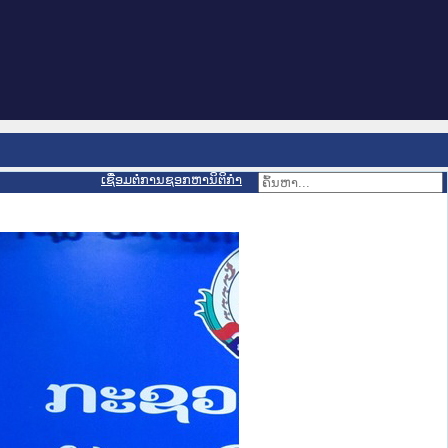
ເຊື່ອມຕໍ່ການຊອກຫານິຕິກຳ