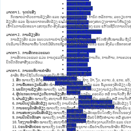
ແຂວງ ຈໍາປາສັກ
ແຂວງ ຊຽງຂວາງ
ມາດຕາ 1. ຈຸດປະສົງ
ແຂວງ ບໍລິຄໍາໄຊ
ກົດໝາຍວ່າດ້ວຍການລ້ຽງສັດ ແລະ ການສັດຕະວະແພດ ກຳນົດ ຫລັກການ, ລະບຽບການ ແລະ 
ແຂວງ ບໍ່ແກ້ວ
ລ້ຽງສັດ ແລະ ຊັບພະຍາກອນສັດລ້ຽງ ແນໃສ່ ຮັບປະກັນສະໜອງສະບຽງອາຫານໃຫ້ພຽງພໍ ແລະ
ແຂວງ ຜົ້ງສາລີ
ເຂົ້າໃນການພັດທະນາ ເສດຖະກິດ-ສັງຄົມຂອງຊາດໃຫ້ເຂັ້ມແຂງ ແລະ ແກ້ໄຂຊີວິດການເປັນຢູ
ແຂວງ ວຽງຈັນ
ແຂວງ ສະຫວັນນະເຂດ
ມາດຕາ 2. ການລ້ຽງສັດ
ແຂວງ ສາລະວັນ
ການລ້ຽງສັດ ແມ່ນ ຂະບວນການນຳເອົາສັດມາລ້ຽງ ໃນສະຖານທີ່ໃດໜຶ່ງທີ່ເໝາະສົມ ຊຶ່ງມີ
ແຂວງ ຫລວງນໍ້າທາ
ປະລິມານໃຫ້ຫລາຍຂຶ້ນ ໂດຍບໍ່ມີຜົນກະທົບທາງລົບ ຕໍ່ສິ່ງແວດລ້ອມ ແລະ ສັງຄົມ ເພື່ອ
ແຂວງ ຫົວພັນ
ແຂວງ ຫຼວງພະບາງ
ມາດຕາ 3. ການສັດຕະວະແພດ
ແຂວງ ອັດຕະປື
ການສັດຕະວະແພດ ແມ່ນ ການດູແລຮັກສາສຸຂະພາບສັດ, ການກັນ, ການຕ້ານ, ການຄວບຄຸມ,
ແຂວງ ອຸດົມໄຊ
ປົກປັກຮັກສາສິ່ງແວດລ້ອມ.
ແຂວງ ເຊກອງ
ແຂວງ ໄຊຍະບູລີ
ມາດຕາ 4. ການອະທິບາຍຄຳສັບ
ແຂວງ ໄຊສົມບູນ
ຄຳສັບ ທີ່ນຳໃຊ້ໃນກົດໝາຍສະບັບນີ້ ມີຄວາມໝາຍ ດັ່ງນີ້:
ນິຕິກໍາປະກອບຄໍາເຫັນ
1
.
ສັດ
ໝາຍເຖິງ ສັດທຸກປະເພດ ທີ່ນຳມາລ້ຽງ ເຊັ່ນ: ຊ້າງ, ມ້າ, ງົວ, ຄວາຍ, ລໍ, ແກະ, ແບ້,
ນິຕິກໍາຕາມປະເພດ
2
.
ການຂຶ້ນທະບຽນພິມສັດ
ໝາຍເຖິງ ການເກັບກຳປະຫວັດ ແລະ ຂໍ້ມູນຂອງສັດລ້ຽງ ເຊັ່ນ:
ລັດຖະທໍາມະນູນ
3. ພະນັກງານລ້ຽງສັດ
ໝາຍເຖິງ ພະນັກງານຂອງລັດ ທີ່ເຮັດວຽກງານກ່ຽວກັບການລ້ຽງສັ
ກົດໝາຍ
4. ຜູ້ປະກອບການກ່ຽວກັບການລ້ຽງສັດ
ໝາຍເຖິງ ບຸກຄົນ, ຄອບຄົວ ຫລື ການຈັດຕັ້ງ ທ
ກົດໝາຍ
5. ຟາມລ້ຽງສັດ
ໝາຍເຖິງ ສະຖານທີ່ ທີ່ລັດອະນຸຍາດໃຫ້ບຸກຄົນ, ຄອບຄົວ ຫລື ການຈັດຕ
ປະມວນກົດໝາຍ ແພ່ງ
6. ການປັບປຸງພັນສັດລ້ຽງ
ໝາຍເຖິງ ການຍົກລະດັບຄຸນນະພາບ ຂອງແນວພັນສັດລ້ຽງ ໃຫ້ດີ
ປະມວນກົດໝາຍ ອາຍາ
7. ການອະນຸລັກສັດລ້ຽງ
ໝາຍເຖິງ ການຮັກສາ ແລະ ນຳໃຊ້ສັດລ້ຽງ ເພື່ອບໍ່ໃຫ້ສູນພ
ມະຕິຕົກລົງ
8. ການສະຫງວນພັນສັດລ້ຽງ
ໝາຍເຖິງ ການທີ່ບໍ່ໃຫ້ພັນສັດຊະນິດໃດໜຶ່ງ ຕົກເປັນຂອງຜ
ລັດຖະບັນຍັດ
9. ການປົກປັກຮັກສາ
ໝາຍເຖິງ ການປ້ອງກັນສັດລ້ຽງ ເພື່ອບໍ່ໃຫ້ຖືກທຳລາຍ ຫລື ສູນຫ
ລັດຖະດໍາລັດ
10. ໂຮງງານຂ້າສັດ
ໝາຍເຖິງ ສະຖານທີ່ ທີ່ມີການກໍ່ສ້າງຖືກຕ້ອງຕາມເຕັກນິກ ແລະ ປະກ
ດໍາລັດ
11. ບ່ອນຂ້າສັດຍ່ອຍ
ໝາຍເຖິງ ບ່ອນທີ່ໄດ້ຮັບອະນຸຍາດ ເພື່ອດຳເນີນການຂ້າສັດ ທີ່ມີຈ
ຄໍາສັ່ງ