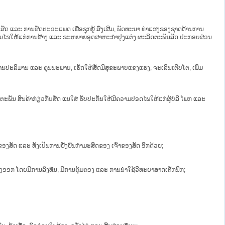
ແລະ ການສັດຕະວະແພດ ເພື່ອຊຸກຍູ້ ສົ່ງເສີມ, ພັດທະນາ ທ່າແຮງຂອງຊາດດ້ານການ
ງື່ອນໄຂໃຫ້ແກ່ການສ້າງ ແລະ ຂະຫຍາຍອຸດສາຫະກຳປຸງແຕ່ງ ຜະລິດຕະພັນສັດ ປະກອບສ່ວນ
ານປະລິມານ ແລະ ຄຸນນະພາບ, ເຮັດໃຫ້ສັດມີສຸຂະພາບແຂງແຮງ, ຈະເລີນເຕີບໂຕ, ເພີ່ມ
ນ ສິນຄ້າກ່ຽວກັບສັດ ແນໃສ່ ຮັບປະກັນໃຫ້ມີຄວາມປອດໄພໃຫ້ແກ່ຜູ້ບໍລິ ໂພກ ແລະ
ດຂອງສັດ ແລະ ທັງເປັນການຢັ້ງຢືນກຳມະສິດຂອງ ເຈົ້າຂອງສັດ ອີກດ້ວຍ;
ສົ່ງອອກ ໂດຍມີການລົງທຶນ, ມີການຄຸ້ມຄອງ ແລະ ການນຳໃຊ້ວິທະຍາສາດເຕັກນິກ;