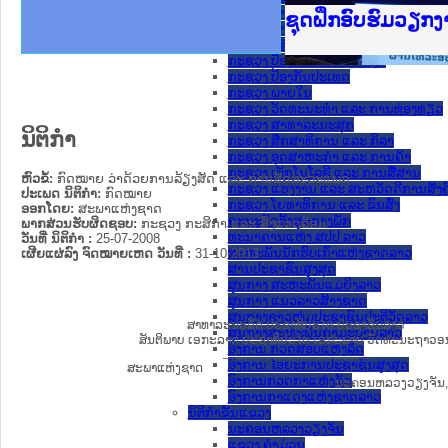
ກະຊວງ ການຕ່າງປະເທດ
Ministry of Just
ເຜີຍແຜ່ວັບໄຊຈົດ
ກະຊວງຍຸຕິທຳ
ຊຸດຝຶກອົບຮົມວຽກ
ກອງປະຊຸມທົບທວນຄ
ຝຶກອົບຮົມ ຜູ່ປະ
ຝຶກອົບຮົມ ຜູ່ປະ
ເຜີຍແຜ່ແອັບກົດໝ
ເຜີຍແຜ່ແອັບກົດໝ
ຍົກລະດັບວຽກງານຈ
ຊຸດຝຶກອົບຮົມວຽກ
ກະຊວງ ການເງິນ
ກະຊວງ ຍຸຕິທໍາ
ກະຊວງ ປ້ອງກັນຄວາມສະຫງົບ
ກະຊວງ ປ້ອງກັນປະເທດ
ກະຊວງ ພາຍໃນ
ກະຊວງ ວັດທະນະທຳ ແລະ ການທ່ອງທ່ຽວ
ກະຊວງ ສາທາລະນະສຸກ
ນິຕິກໍາ
ກະຊວງ ສຶກສາທິການ ແລະ ກິລາ
ກະຊວງ ອຸດສາຫະກຳ ແລະ ການຄ້າ
ກະຊວງ ເຕັກໂນໂລຊີ ແລະ ການສື່ສານ
ຫົວຂໍ້:
ກົດ​ໝາຍ ວ່າ​ດ້ວຍ​ການ​ລ້ຽງ​ສັດ ແລະ ການ​ສັດ​ຕະ​ວະ​ແພດ
ກະຊວງ ແຮງງານ ແລະ ສະຫວັດດີການສັງຄ
ປະເພດ ນິຕິກໍາ:
ກົດໝາຍ
ກະຊວງ ໂຍທາທິການ ແລະ ຂົນສົ່ງ
ອອກໂດຍ:
ສະພາແຫ່ງຊາດ
ຄະນະຈັດຕັ້ງສູນກາງພັກ
ພາກສ່ວນຮັບຜິດຊອບ:
ກະຊວງ ກະສິກຳ ແລະ ສິ່ງແວດລ້ອມ
ທະນາຄານແຫ່ງ ສປປ ລາວ
ວັນທີ່ ນິຕິກໍາ :
25-07-2008
ສະຫະພັນນັກຮົບເກົ່າແຫ່ງຊາດລາວ
ເຜີຍແຜ່ລົງ ຈົດໝາຍເຫດ ວັນທີ່ :
31-10-2013
ສານປະຊາຊົນສູງສຸດ
ສູນກາງ ສະຫະພັນແມ່ຍິງລາວ
ສູນກາງ ແນວລາວສ້າງຊາດ
ສູນກາງຊາວໜຸ່ມປະຊາຊົນປະຕິວັດລາວ
ສາທາລະນະລັດ ປະຊາທິປະໄຕ ປະຊາຊົນລາວ
ສູນກາງສະຫະພັນກຳມະບານລາວ
ສັນຕິພາບ ເອກະລາດ ປະຊາທິປະໄຕ ເອກະພາບ ວັດທະນະຖາວອ
ອົງການ ກວດສອບແຫ່ງລັດ
_____________________
ອົງການ ໄອຍະການປະຊາຊົນສູງສຸດ
ສະພາແຫ່ງຊາດ
ອົງການກວດກາແຫ່ງລັດ
ນະຄອນຫລວງວຽງຈັນ, ວ
ອົງການກາແດງແຫ່ງຊາດລາວ
ນິຕິກໍາຂັ້ນແຂວງ
ນະ​ຄອນ​ຫລວງວຽງຈັນ
ແຂວງ ຄໍາມ່ວນ