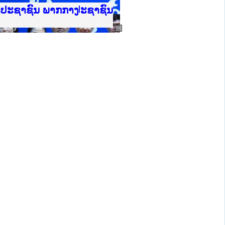
ບັນຍຸຕິທຳແຫ່ງຊາດ
າປະຊາຊົນ ພາກເໜືອ
ການ
ກາງ
ຕ້
ິທະຍາຄານຕຳຫຼວດປະຊາຊົນ
ທະຍາຄານສັນຕິບານປະຊາຊົນ
ພາກເໜືອ
າປະຊາຊົນ ພາກກາງ