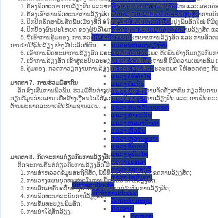
ອົງການ ກວດສອບແຫ່ງລັດ
1. ຕ້ອງພັດທະນາ ການລ້ຽງສັດ ແລະ ການສັດຕະວະແພດ ໃຫ້ທັນສະໄໝ ແລະ ສອດຄ່ອງ
ອົງການ ໄອຍະການປະຊາຊົນສູງສຸດ
2. ຕ້ອງເອົາການພັດທະນາການລ້ຽງສັດ ໄປຄຽງຄູ່ກັບການສັດຕະວະແພດ, ຖືເອົາການກັນພ
ອົງການກວດກາແຫ່ງລັດ
3. ປົກປັກຮັກສາພັນສັດພື້ນເມືອງທີ່ດີ ບໍ່ໃຫ້ສູນພັນ ສົມທົບກັບການປັບປຸງພັນສັດໃໝ່ ທີ
ອົງການກາແດງແຫ່ງຊາດລາວ
4. ປົກປ້ອງຜົນປະໂຫຍດ ຂອງຜູ້ບໍລິໂພກ ແລະ ຜູ້ປະກອບການກ່ຽວກັບການລ້ຽງສັດ
ນິຕິກໍາຂັ້ນແຂວງ
5. ຖືເອົາການຄຸ້ມຄອງ, ການກວດກາ ແລະ ການຂະຫຍາຍການລ້ຽງສັດ ແລະ ການສັດຕະວະແພ
ນະ​ຄອນ​ຫລວງວຽງຈັນ
ການນຳໃຊ້ສັດລ້ຽງ ຢ່າງມີປະສິດທິຜົນ;
ແຂວງ ຄໍາມ່ວນ
6. ເອົາການພັດທະນາການລ້ຽງສັດ ແລະ ການສັດຕະວະແພດ ຕິດພັນຢ່າງກົມກຽວກັບ
ແຂວງ ຈໍາປາສັກ
7. ເອົາການລ້ຽງສັດ ເຂົ້າສູ່ລະບົບລະບຽບ ແລະ ຈັດສັນສະຖານທີ່ ທີ່ມີຄວາມເໝາະສົມ ເພ
ແຂວງ ຊຽງຂວາງ
8. ຄຸ້ມຄອງ, ກວດກາວຽກງານການລ້ຽງສັດ ແລະ ການສັດຕະວະແພດ ໃຫ້ສອດຄ່ອງ ກັບລະບ
ແຂວງ ບໍລິຄໍາໄຊ
ມາດຕາ 7. ການຮ່ວມມືສາກົນ
ແຂວງ ບໍ່ແກ້ວ
ລັດ ສົ່ງເສີມການພົວພັນ, ຮ່ວມມືກັບຕ່າງປະເທດ ແລະ ອົງການຈັດຕັ້ງສາກົນ ກ່ຽວກັ
ແຂວງ ຜົ້ງສາລີ
ຮຽນຂໍ້ມູນຂ່າວສານ ເພື່ອສ້າງເງື່ອນໄຂໃຫ້ແກ່ການພັດທະນາການລ້ຽງສັດ ແລະ ການສັດຕ
ແຂວງ ວຽງຈັນ
ຕ້ານພະຍາດລະບາດສັດຂ້າມຊາຍແດນ.
ແຂວງ ສະຫວັນນະເຂດ
ແຂວງ ສາລະວັນ
ແຂວງ ຫລວງນໍ້າທາ
ແຂວງ ຫົວພັນ
ແຂວງ ຫຼວງພະບາງ
ແຂວງ ອັດຕະປື
ແຂວງ ອຸດົມໄຊ
ມາດຕາ 8. ກິດຈະການກ່ຽວກັບການລ້ຽງສັດ
ແຂວງ ເຊກອງ
ກິດຈະການຕົ້ນຕໍກ່ຽວກັບການລ້ຽງສັດ ມີ ດັ່ງນີ້ :
ແຂວງ ໄຊຍະບູລີ
1. ການສຳຫລວດຂໍ້ມູນສະຖິຕິສັດ, ພື້ນທີ່ ແລະ ການກຳນົດເຂດການລ້ຽງສັດ;
ແຂວງ ໄຊສົມບູນ
2. ການວາງແຜນຍຸດທະສາດໃນການພັດທະນາການລ້ຽງສັດ;
ນິຕິກໍາສະບັບເກົ່າ
3. ການສຶກສາຄົ້ນຄວ້າທາງດ້ານວິທະຍາສາດກ່ຽວກັບການລ້ຽງສັດ;
ນິຕິກຳຕາມປະເພດ
4. ການພັດທະນາລະບົບການລ້ຽງສັດ;
ລັດຖະທໍາມະນູນ
5. ການຂຶ້ນທະບຽນພິມສັດ;
ກົດໝາຍ
6. ການນຳໃຊ້ສັດລ້ຽງ.
ກົດໝາຍ