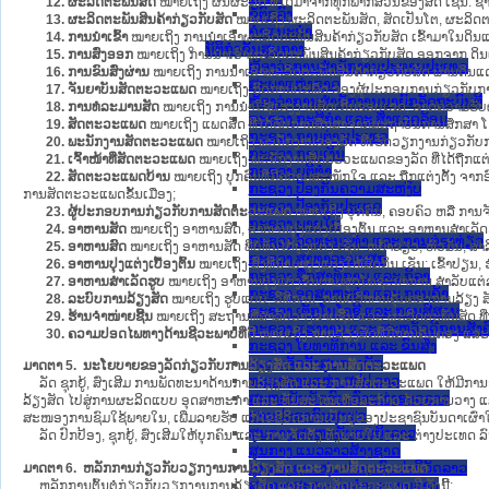
12. ຜະລິດຕະພັນສັດ
ໝາຍເຖິງ ຜົນຜະລິດ ທີ່ໄດ້ມາຈາກທຸກພາກສ່ວນຂອງສັດ ເຊັ່ນ: ຊາກສັດ 
ຂໍ້ຕົກລົງ
13. ຜະລິດຕະພັນສິນຄ້າກ່ຽວກັບສັດ
ໝາຍເຖິງ ຜະລິດຕະພັນສັດ, ສັດເປັນໂຕ, ຜະລິ
ຄໍາແນະນໍາ
14. ການນຳເຂົ້າ
ໝາຍເຖິງ ການນຳເອົາຜະລິດຕະພັນສິນຄ້າກ່ຽວກັບສັດ ເຂົ້າມາໃນ
ນິຕິກຳຂັ້ນສູນກາງ
15. ການສົ່ງອອກ
ໝາຍເຖິງ ການນຳເອົາຜະລິດຕະພັນສິນຄ້າກ່ຽວກັບສັດ ອອກຈາກ 
ຫ້ອງວ່າການສໍານັກງານປະທານປະເທດ
16. ການຂົນສົ່ງຜ່ານ
ໝາຍເຖິງ ການນຳເອົາຜະລິດຕະພັນສິນຄ້າກ່ຽວກັບສັດ ຜ່ານດ
ສະພາແຫ່ງຊາດ
17. ຈັນຍາບັນສັດຕະວະແພດ
ໝາຍເຖິງ ກົດການປະພຶດ ຂອງຜູ້ປະກອບການກ່ຽວກັບກາ
ຫ້ອງວ່າການສຳນັກງານນາຍົກລັດຖະມົນຕີ
18. ການທໍລະມານສັດ
ໝາຍເຖິງ ການນຳໃຊ້ແຮງງານສັດເກີນຂອບເຂດ, ຂາດຄວາມຮັບຜິດຊ
ກະຊວງ ກະສິກຳ ແລະ ສິ່ງແວດລ້ອມ
19. ສັດຕະວະແພດ
ໝາຍເຖິງ ແພດສັດ ທີ່ໄດ້ຮັບການສຶກສາຈາກສະຖາບັນການສຶກສາ
ກະຊວງ ການຕ່າງປະເທດ
20. ພະນັກງານສັດຕະວະແພດ
ໝາຍເຖິງ ພະນັກງານຂອງລັດ ທີ່ເຮັດວຽກງານກ່ຽວກັ
ກະຊວງ ການເງິນ
21. ເຈົ້າໜ້າທີ່ສັດຕະວະແພດ
ໝາຍເຖິງ ພະນັກງານສັດຕະວະແພດຂອງລັດ ທີ່ໄດ້ຖືກແ
ກະຊວງ ຍຸຕິທໍາ
22. ສັດຕະວະແພດບ້ານ
ໝາຍເຖິງ ບຸກຄົນທີ່ມີຄວາມສະໝັກໃຈ ແລະ ຖືກແຕ່ງຕັ້ງ ຈາ
ກະຊວງ ປ້ອງກັນຄວາມສະຫງົບ
ການສັດຕະວະແພດຂັ້ນເມືອງ;
ກະຊວງ ປ້ອງກັນປະເທດ
23. ຜູ້ປະກອບການກ່ຽວກັບການສັດຕະວະແພດ
ໝາຍເຖິງ ບຸກຄົນ, ຄອບຄົວ ຫລື ການ
ກະຊວງ ພາຍໃນ
24. ອາຫານສັດ
ໝາຍເຖິງ ອາຫານສົດ, ອາຫານປຸງແຕ່ງເບື້ອງຕົ້ນ ແລະ ອາຫານສຳເລັດ
ກະຊວງ ວັດທະນະທຳ ແລະ ການທ່ອງທ່ຽວ
25. ອາຫານສົດ
ໝາຍເຖິງ ອາຫານສັດ ທີ່ບໍ່ທັນໄດ້ປຸງແຕ່ງ ເຊັ່ນ: ຫຍ້າຂຽວ, ຫົວມັນ, ສາລ
ກະຊວງ ສາທາລະນະສຸກ
26. ອາຫານປຸງແຕ່ງເບື້ອງຕົ້ນ
ໝາຍເຖິງ ສິ່ງທີ່ນຳມາປຸງແຕ່ງໃຫ້ສັດກິນ ເຊັ່ນ: ເຂົ້າປຽນ
ກະຊວງ ສຶກສາທິການ ແລະ ກິລາ
27. ອາຫານສຳເລັດຮູບ
ໝາຍເຖິງ ອາຫານປຸງແຕ່ງຂຶ້ນຕາມສູດໂພຊະນາການ ສຳລັບແຕ
ກະຊວງ ອຸດສາຫະກຳ ແລະ ການຄ້າ
28. ລະບົບການລ້ຽງສັດ
ໝາຍເຖິງ ຮູບແບບ, ວິທີການ, ການບໍລິຫານຄຸ້ມຄອງການລ້ຽງ 
ກະຊວງ ເຕັກໂນໂລຊີ ແລະ ການສື່ສານ
29. ຮ້ານຈຳໜ່າຍຊີ້ນ
ໝາຍເຖິງ ສະຖານທີ່ສຳລັບວາງຂາຍຊີ້ນ ແລະ ຜະລິດຕະພັນສັດ 
ກະຊວງ ແຮງງານ ແລະ ສະຫວັດດີການສັງຄ
30. ຄວາມປອດໄພທາງດ້ານຊີວະພາບທີ່ດີ
ໝາຍເຖິງ ການລ້ຽງສັດທີ່ມີການຄຸ້ມຄອງ ແລະ ເ
ກະຊວງ ໂຍທາທິການ ແລະ ຂົນສົ່ງ
ຄະນະຈັດຕັ້ງສູນກາງພັກ
ມາດຕາ 5. ນະໂຍບາຍຂອງລັດກ່ຽວກັບການລ້ຽງສັດ ແລະ ການສັດຕະວະແພດ
ທະນາຄານແຫ່ງ ສປປ ລາວ
ລັດ ຊຸກຍູ້, ສົ່ງເສີມ ການພັດທະນາດ້ານການລ້ຽງສັດ ແລະ ການສັດຕະວະແພດ ໃຫ້ມີການ
ສະຫະພັນນັກຮົບເກົ່າແຫ່ງຊາດລາວ
ລ້ຽງສັດ ໄປສູ່ການຜະລິດແບບ ອຸດສາຫະກຳ ແລະ ທັນສະໄໝເທື່ອລະກ້າວ ດ້ວຍການວາງ ແ
ສານປະຊາຊົນສູງສຸດ
ສະໜອງການຊົມໃຊ້ພາຍໃນ, ເພີ່ມລາຍຮັບ ແກ້ໄຂຊີວິດການເປັນຢູ່ຂອງປະຊາຊົນບັນດາເຜົ່າໃຫ
ສູນກາງ ສະຫະພັນແມ່ຍິງລາວ
ລັດ ປົກປ້ອງ, ຊຸກຍູ້, ສົ່ງເສີມໃຫ້ບຸກຄົນ ແລະ ການຈັດຕັ້ງ ທັງພາຍໃນ ແລະ ຕ່າງປະເ
ສູນກາງ ແນວລາວສ້າງຊາດ
ສູນກາງຊາວໜຸ່ມປະຊາຊົນປະຕິວັດລາວ
ມາດຕາ 6. ຫລັກການກ່ຽວກັບວຽກງານການລ້ຽງສັດ ແລະ ການສັດຕະວະແພດ
ສູນກາງສະຫະພັນກຳມະບານລາວ
ຫລັກການຕົ້ນຕໍກ່ຽວກັບວຽກງານການລ້ຽງສັດ ແລະ ການສັດຕະວະແພດ ມີ ດັ່ງນີ້ີ: