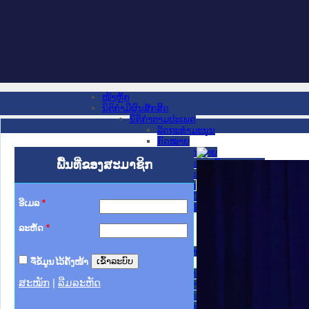
ໜ້າຫຼັກ
ນິຕິກໍາມີຜົນສັກສິດ
ນິຕິກໍາຕາມປະເພດ
ລັດຖະທໍາມະນູນ
ກົດໝາຍ
ກົດໝາຍ
ພື້ນທີ່ຂອງສະມາຊິກ
ປະມວນກົດໝາຍ ແພ່ງ
ປະມວນກົດໝາຍ ອາຍາ
ມະຕິຕົກລົງ
ລັດຖະບັນຍັດ
ອີເມລ
*
ລັດຖະດໍາລັດ
ດໍາລັດ
ລະຫັດ
*
ຄໍາສັ່ງ
ຂໍ້ຕົກລົງ
ຄໍາແນະນໍາ
ຈື່ຂໍ້ມູນໄວ້ຄັ້ງໜ້າ
ນິຕິກໍາຂັ້ນສູນກາງ
ຫ້ອງວ່າການສໍານັກງານປະທານປະເທດ
ສະໝັກ
|
ລືມລະຫັດ
ສະພາແຫ່ງຊາດ
ຫ້ອງວ່າການສຳນັກງານນາຍົກລັດຖະມົນຕີ
ກະຊວງ ກະສິກຳ ແລະ ສິ່ງແວດລ້ອມ