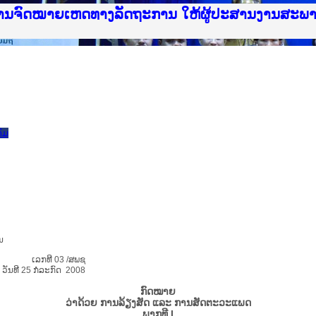
ice Lao PDR
ໝາຍເຫດທາງລັດຖະການ ແລະ ແອັບກົດໝາຍລາວ ທີ່ ສະຖາ
ງານຈົດໝາຍເຫດທາງລັດຖະການ ໃຫ້ຜູ້ປະສານງານສະພ
ືນການຈັດຕັ້ງປະຕິບັດວຽກງານຈົດໝາຍເຫດທາງລັດຖະ
ສານງານວຽກງານຈົດໝາຍເຫດທາງລັດຖະການ ສຳລັບ ພາກ
ສານງານວຽກງານຈົດໝາຍເຫດທາງລັດຖະການ ສຳລັບ ພາກໃ
າຍລາວ ແລະ ເວັບໄຊຈົດໝາຍເຫດທາງລັດຖະການ ທີ່ ວ
າຍລາວ ແລະ ເວັບໄຊຈົດໝາຍເຫດທາງລັດຖະການ ທີ່ ວິ
ົດໝາຍເຫດທາງລັດຖະການໃຫ້ຜູ້ປະສານງານຂັ້ນແຂວງ
ງານຈົດໝາຍເຫດທາງລັດຖະການ ໃຫ້ຜູ້ປະສານງານສະພ
ົມ
ນ
ເລກທີ 03 /ສພຊ
ັນທີ 25 ກໍລະກົດ 2008
ກົດໝາຍ
ວ່າດ້ວຍ ການລ້ຽງສັດ ແລະ ການສັດຕະວະແພດ
ພາກທີ I