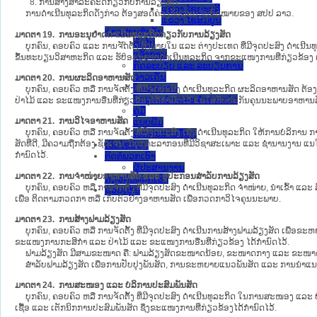
8. ການສ້າງສາລະຄະດີກ່ຽວກັບການລ້ຽງສັດ.
ແຂວງ ໄຊຍະບູລີ
ການດຳເນີນທຸລະກິດດັ່ງກ່າວ ຕ້ອງສອດຄ່ອງກັບລະບຽບກົດໝາຍຂອງ ສປປ ລາວ.
ແຂວງ ໄຊສົມບູນ
ຂ່າວສານສໍາຄັນ
ມາດຕາ 19. ການອະນຸຍາດດຳເນີນທຸລະກິດກ່ຽວກັບການລ້ຽງສັດ
​ທົ່ວ​ໄປ
ບຸກຄົນ, ຄອບຄົວ ແລະ ການຈັດຕັ້ງ ທັງພາຍໃນ ແລະ ຕ່າງປະເທດ ທີ່ມີຈຸດປະສົງ ດຳເນີນທ
ແຈ້ງການ
ຂຶ້ນທະບຽນວິສາຫະກິດ ແລະ ຮັບອະນຸຍາດດຳເນີນທຸລະກິດ ຈາກຂະແໜງການທີ່ກ່ຽວຂ້ອງ ຕ
ກົດລະບຽບ ແລະ ລະບຽບການ
ຂ່າວເດັ່ນ
ມາດຕາ 20. ການຜະລິດອາຫານສັດ
ບົດລາຍງານ
ບຸກຄົນ, ຄອບຄົວ ຫລື ການຈັດຕັ້ງ ທີ່ມີຈຸດປະສົງ ດຳເນີນທຸລະກິດ ຜະລິດອາຫານສັ
ບົດແນະນໍາ ແລະ ຄໍາແນະນໍາ
ປ່າໄມ້ ແລະ ຂະແໜງການອື່ນທີ່ກ່ຽວຂ້ອງໄດ້ກຳນົດໄວ້ ແນໃສ່ຮັບປະກັນຄຸນນະພາບອາຫານສັດ
ຄູ່ມື
ມາດຕາ 21. ການວິໄຈອາຫານສັດ
ແບບພີມ
ບຸກຄົນ, ຄອບຄົວ ຫລື ການຈັດຕັ້ງ ທີ່ມີຈຸດປະສົງ ເພື່ອດຳເນີນທຸລະກິດ ໃຫ້ການບໍ
ເອກກະສານອື່ນໆ
ສັດທີ່ດີ, ມີຄວາມຖືກຕ້ອງ ຊັດເຈນ, ມີບຸກຄະລາກອນທີ່ມີວິຊາສະເພາະ ແລະ ຊຳນານງານ
ເວັບໄຊອື່ນໆ
ກຳນົດໄວ້.
ຕິດຕໍ່ພວກເຮົາ
ຜູ້ປະສານງານ
ມາດຕາ 22. ການຈຳໜ່າຍອາຫານສັດ ແລະ ອຸປະກອນສຳລັບການລ້ຽງສັດ
ກ່ຽວກັບພວກເຮົາ
ບຸກຄົນ, ຄອບຄົວ ຫລື ການຈັດຕັ້ງ ທີ່ມີຈຸດປະສົງ ດຳເນີນທຸລະກິດ ຈຳໜ່າຍ, ນຳເຂົ້າ
ຊ່ວຍເຫຼືອ
ເພື່ອ ຕິດຕາມກວດກາ ຫລື ເກັບຕົວຢ່າງອາຫານສັດ ເພື່ອກວດກາວິໄຈຄຸນນະພາບ.
ມາດຕາ 23. ການສ້າງຟາມລ້ຽງສັດ
ບຸກຄົນ, ຄອບຄົວ ຫລື ການຈັດຕັ້ງ ທີ່ມີຈຸດປະສົງ ດຳເນີນການສ້າງຟາມລ້ຽງສັດ ເພື່ອ
ຂະແໜງການກະສິກຳ ແລະ ປ່າໄມ້ ແລະ ຂະແໜງການອື່ນທີ່ກ່ຽວຂ້ອງ ໄດ້ກຳນົດໄວ້.
ຟາມລ້ຽງສັດ ມີສາມຂະໜາດ ຄື: ຟາມລ້ຽງສັດຂະໜາດນ້ອຍ, ຂະໜາດກາງ ແລະ ຂະໜາດໃ
ສຳລັບຟາມລ້ຽງສັດ ເພື່ອການປັບປຸງພັນສັດ, ການຂະຫຍາຍແນວພັນສັດ ແລະ ການນຳແນວພ
ມາດຕາ 24. ການສະໜອງ ແລະ ບໍລິການປະສົມພັນສັດ
ບຸກຄົນ, ຄອບຄົວ ຫລື ການຈັດຕັ້ງ ທີ່ມີຈຸດປະສົງ ດຳເນີນທຸລະກິດ ໃນການສະໜອງ ແລະ 
ເຊື້ອ ແລະ ເຕັກນິກການປະສົມພັນສັດ ຊຶ່ງຂະແໜງການທີ່ກ່ຽວຂ້ອງໄດ້ກຳນົດໄວ້.