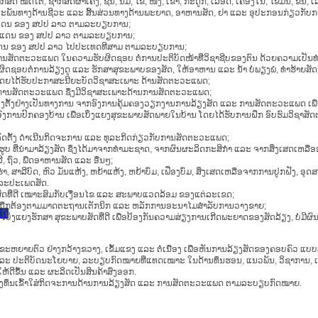
ໝົດໂຕ, ຊາກສັດຜ່າເຄິ່ງ, ຊີ້ນ, ນົມ, ໄຂ່, ໜັງ, ເຂົາ, ກະດູກ, ເລືອດ, ເຄື່ອງໃນ, ໄຂມັນ, ຂົນ, ເລັ
ດຕະພັນທາງດ້ານຊີວະ ແລະ ສິ້ນສ່ວນທາງດ້ານພະຍາດ, ອາຫານສັດ, ຢາ ແລະ ອຸປະກອນກ່ຽວກັ
ດິນແດນ ຂອງ ສປປ ລາວ ຕາມລະບຽບການ;
ດິນແດນ ຂອງ ສປປ ລາວ ຕາມລະບຽບການ;
ິນແດນ ຂອງ ສປປ ລາວ ໄປປະເທດທີສາມ ຕາມລະບຽບການ;
ນສັດຕະວະແພດ ໃນຄວາມຮັບຜິດຊອບ ຕໍ່ການປະຕິບັດໜ້າທີ່ວິຊາຊີບຂອງຕົນ ດ້ວຍຄວາມເປັນທ
ອບຕໍ່ການລ້ຽງດູ ແລະ ຮັກສາສຸຂະພາບຂອງສັດ, ໃຫ້ອາຫານ ແລະ ນ້ຳ ບໍ່ພຽງພໍ, ທຳຮ້າຍສັດ 
 ໂດຍໄດ້ຮັບປະກາສະນີຍະບັດວິຊາສະເພາະ ດ້ານສັດຕະວະແພດ;
ບການສັດຕະວະແພດ ຊຶ່ງມີວິຊາສະເພາະດ້ານການສັດຕະວະແພດ;
ຕ່ງຕັ້ງຢ່າງເປັນທາງການ ຈາກອົງການຄຸ້ມຄອງວຽກງານການລ້ຽງສັດ ແລະ ການສັດຕະວະແພດ ເ
ກອົງການປົກຄອງບ້ານ ເພື່ອເບິ່ງແຍງສຸຂະພາບສັດພາຍໃນບ້ານ ໂດຍໄດ້ຮັບການຝຶກ ອົບຮົມວິຊາ
ຈັດຕັ້ງ ດຳເນີນກິດຈະການ ແລະ ທຸລະກິດກ່ຽວກັບການສັດຕະວະແພດ;
ຮູບ ທີ່ນຳມາລ້ຽງສັດ ຊຶ່ງໄດ້ມາຈາກທຳມະຊາດ, ຈາກຜົນຜະລິດກະສິກຳ ແລະ ຈາກສິ່ງເສດເຫລື
ີ, ຖົ່ວ, ພືດອາຫານສັດ ແລະ ອື່ນໆ;
, ຮຳ, ສາລີບົດ, ຫົວ ມັນແຫ້ງ, ຫຍ້າແຫ້ງ, ຫຍ້າບົ່ມ, ເຟືອງບົ່ມ, ສິ່ງເສດເຫລືອຈາກການປູກຝັງ, ອ
່ລະປະເພດສັດ.
ສັດທີ່ດີ ເໝາະສົມກັບເງື່ອນໄຂ ແລະ ສະພາບແວດລ້ອມ ຂອງແຕ່ລະເຂດ;
ທີ່ຖືກຕ້ອງຕາມມາດຕະຖານເຕັກນິກ ແລະ ຫລັກການອະນາໄມສຳລັບການວາງຂາຍ;
ົມ
ບິ່ງແຍງຮັກສາ ສຸຂະພາບສັດທີ່ດີ ເພື່ອປ້ອງກັນຄວາມສ່ຽງການເກີດພະຍາດຂອງສັດລ້ຽງ, ບ່ໍມີຜົນ
ຂະຫຍາຍຕົວ ຢ່າງກວ້າງຂວາງ, ເຂັ້ມແຂງ ແລະ ຕໍ່ເນື່ອງ ເພື່ອຫັນການລ້ຽງສັດຂອງຄອບຄົວ
ລະ ປະຕິບັດນະໂຍບາຍ, ລະບຽບກົດໝາຍທີ່ແທດເໝາະ ໃນດ້ານທຶນຮອນ, ແນວພັນ, ວິຊາການ, ເຕ
້ດີຂຶ້ນ ແລະ ຜະລິດເປັນສິນຄ້າສົ່ງອອກ.
ທດ ລົງທຶນເຂົ້າໃສ່່ກິດຈະການດ້ານການລ້ຽງສັດ ແລະ ການສັດຕະວະແພດ ຕາມລະບຽບກົດໝາຍ.