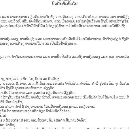
ບົດບັນຍັດທົ່ວໄປ
ມາດຕະການ ກ່ຽວກັບການຈັດຕັ້ງ, ການຄຸ້ມຄອງ, ການເຄື່ອນໄຫວ, ການກວດກາ ການລ້ຽງສັດ 
 ຜະລິດເປັນສິນຄ້າ ທີ່ມີຄຸນນະພາບ ແລະ ມີຄວາມປອດໄພຕໍ່ຜູ້ບໍລິໂພກ ທັງເປັນການສ້າງເ
່ຂອງປະຊາຊົນ ໃຫ້ນັບມື້ນັບດີຂຶ້ນ ໄປຄຽງຄູ່ກັບການປົກປັກຮັກສາສະພາບແວດລ້ອມໃຫ້ຍືນຍົງ.
ການຄຸ້ມຄອງ, ການປັບປຸງ ແລະ ຂະຫຍາຍແນວພັນສັດທີ່ດີ ໂດຍໃຫ້ອາຫານ, ນ້ຳຢ່າງພຽງພໍ ທັງດ້
ຕອບສະໜອງຄວາມຕ້ອງການພາຍໃນ ແລະ ເປັນສິນຄ້າສົ່ງອອກ.
 ການກຳຈັດພະຍາດລະບາດ ແລະ ການປິ່ນປົວສັດ ລວມທັງການຄຸ້ມຄອງ ແລະ ກວດກາຜະລິດຕະພັ
 ໝູ, ໝາ, ແມວ, ເປັດ, ໄກ່, ນົກ ແລະ ສັດອື່ນໆ;
 ປະເພດ, ຊື່, ອາຍຸ, ເພດ, ສີ, ພິມເລກລະຫັດປະຈຳຕົວສັດ, ສາຍພັນ, ຕຳນິ ຮູບປະພັນ, ຈຸດພິເສ
ດ ຊຶ່ງມີວິຊາສະເພາະດ້ານການລ້ຽງສັດ;
ີ່ດຳເນີນ ກິດຈະການ ແລະ ທຸລະກິດ ກ່ຽວກັບການລ້ຽງສັດ;
ັ້ງ ສ້າງຂຶ້ນ ເພື່ອດຳເນີນການລ້ຽງສັດເປັນຈຳນວນຫລາຍ ແລະ ເປັນສິນຄ້າ ຮັບໃຊ້ພາຍໃນ ແລະ 
ຂຶ້ນກວ່າເກົ່າ;
ັນ ແລະ ສາມາດນຳໃຊ້ ຢ່າງຍາວນານ ໂດຍມີການຄຸ້ມຄອງຕາມລະບຽບການ;
ູ້ອື່ນ ດ້ວຍການສະຫງວນສິດກ່ຽວກັບພັນສັດດັ່ງກ່າວ;
າຍໄປ;
ອບ ດ້ວຍເຄື່ອງມື ອຸປະກອນທີ່ເໝາະສົມ ເພື່ອດຳເນີນການຂ້າສັດ;
ຳນວນຈຳກັດ;