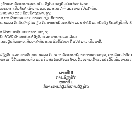
ກັບແຜນພັດທະນາເສດຖະກິດ-ສັງຄົມ ຂອງລັດໃນແຕ່ລະໄລຍະ;
ະຍາດ ເປັນຕົ້ນຕໍ ເອົາການຄວບຄຸມ ແລະ ກຳຈັດພະຍາດ ເປັນສຳຄັນ;
່ມີຄຸນນະພາບ ແລະ ມີສະມັດຖະພາບສູງ;
 ແລະ ການສັດຕະວະແພດ ຕາມລະບຽບກົດໝາຍ;
ດ ຕິດພັນຢ່າງກົມກຽວ ກັບການຜະລິດກະສິກຳ ແລະ ປ່າໄມ້ ແບບຍືນຍົງ ພ້ອມທັງປົກປັກຮັ
ການພັດທະນາຊັບພະຍາກອນມະນຸດ;
ື່ອບໍ່ໃຫ້ມີຜົນສະທ້ອນຕໍ່ສັງຄົມ ແລະ ສະພາບແວດລ້ອມ;
ຽບກົດໝາຍ, ສັນຍາສາກົນ ແລະ ສົນທິສັນຍາ ທີ່ ສປປ ລາວ ເປັນພາຄີ.
ບການ ລ້ຽງສັດ ແລະ ການສັດຕະວະແພດ ດ້ວຍການພັດທະນາຊັບພະຍາກອນມະນຸດ, ການຄົ້ນຄວ້າທົ
ະວະແພດ ໃຫ້ຂະຫຍາຍຕົວ ແລະ ທັນສະໄໝເທື່ອລະກ້າວ, ດ້ວຍການເຂົ້າຮ່ວມປະຕິບັດສັນຍາລະຫ
ພາກທີ II
ການລ້ຽງສັດ
ໝວດທີ 1
ກິດຈະການກ່ຽວກັບການລ້ຽງສັດ