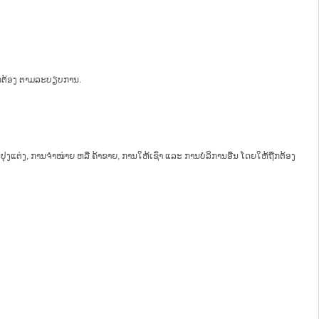
ືກຕ້ອງ ຕາມລະບຽບການ.
ຸງແຕ່ງ, ການຈຳໜ່າຍ ຫລື ຄ້າຂາຍ, ການໃຫ້ເຊົ່າ ແລະ ການບໍລິການອື່ນ ໂດຍໃຫ້ຖືກຕ້ອງ