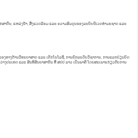
ກສາດິນ, ແຫລ່ງນ້ຳ, ສິ່ງແວດລ້ອມ ແລະ ຄວາມສົມດຸນຂອງລະບົບນິເວດທຳມະຊາດ ແລະ
ດ ລອງທາງດ້ານວິທະຍາສາດ ແລະ ເຕັກໂນໂລຊີ, ການຍົກລະດັບວິຊາການ, ການແລກປ່ຽນບົດ
ວ່າງປະເທດ ແລະ ສົນທິສັນຍາສາກົນ ທີ່ ສປປ ລາວ ເປັນພາຄີ ໂດຍສະເພາະກ່ຽວກັບການ