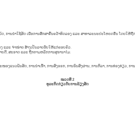
, ການນຳໃຊ້ສັດ ເພື່ອການສຶກສາຄົ້ນຄວ້າທົດລອງ ແລະ ສາທາລະນະປະໂຫຍດອື່ນ ໂດຍໃຫ້ຖ
ຕ່ງ ແລະ ຈຳໜ່າຍ ສ້າງເປັນລາຍຮັບໃຫ້ແກ່ຄອບຄົວ.
ະພາບດີ, ສະອາດ ແລະ ຖືກຕາມຫລັກການສຸຂານາໄມ.
ງແນວພັນສັດ, ການນຳເຂົ້າ, ການສົ່ງອອກ, ການຂົນສົ່ງຜ່ານ, ການກິລາ, ການທ່ອງທ່ຽວ, ການປ
ໝວດທີ 2
ທຸລະກິດກ່ຽວກັບການລ້ຽງສັດ