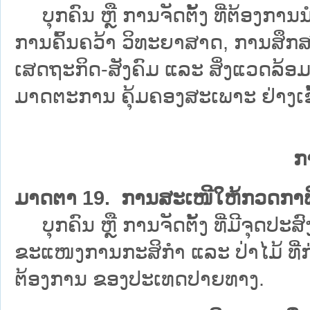
ບຸກຄົນ ຫຼື ການຈັດຕັ້ງ ທີ່ຕ້ອງການນ
ການຄົ້ນຄວ້າ ວິທະຍາສາດ, ການສຶກ
ເສດຖະກິດ-ສັງຄົມ ແລະ ສິ່ງແວດລ້ອ
ມາດຕະການ ຄຸ້ມຄອງສະເພາະ ຢ່າງເຂ
ກ
ມາດຕາ 19. ການສະເໜີໃຫ້ກວດກາ
ບຸກຄົນ ຫຼື ການຈັດຕັ້ງ ທີ່ມີຈຸດປະສົງ
ຂະແໜງການກະສິກຳ ແລະ ປ່າໄມ້ ທີ່ກ
ຕ້ອງການ ຂອງປະເທດປາຍທາງ.