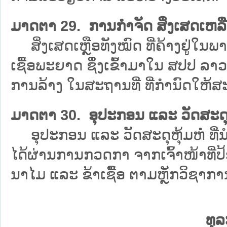
ມາດຕາ 29. ການກຳຈັດ ສິ່ງເສດເຫລ
ສິ່ງເສດເຫຼືອທັງໝົດ ທີ່ຄ້າງຢູ່ໃນພາ
ເຊື້ອພະຍາດ ຊຶ່ງເຂົ້າມາໃນ ສປປ ລາວ
ການລ້າງ ໃນສະຖານທີ່ ທີ່ກຳນົດໃຫ
ມາດຕາ 30. ອຸປະກອນ ແລະ ວັດສະດຸຫຸ້ມ
ອຸປະກອນ ແລະ ວັດສະດຸຫຸ້ມຫໍ່ ທີ່ນຳ
ໄດ້ຜ່ານການກວດກາ ຈາກເຈົ້າໜ້າທີ່ປ້
ນາໄມ ແລະ ຂ້າເຊື້ອ ຕາມຫຼັກວິຊາກາ
ທຸລ