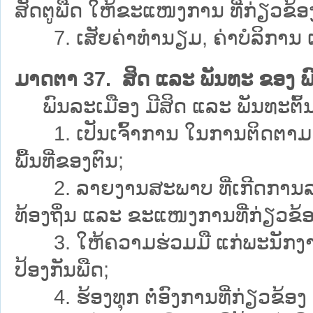
ສັດຕູພືດ ໃຫ້ຂະແໜງການ ທີ່ກ່ຽວຂ້ອ
7. ເສັຍຄ່າທຳນຽມ, ຄ່າບໍລິການ 
ມາດຕາ 37. ສິດ ແລະ ພັນທະ ຂອງ ພ
ພົນລະເມືອງ ມີສິດ ແລະ ພັນທະຕົ້ນຕໍ 
1. ເປັນເຈົ້າການ ໃນການຕິດຕາມ ກ
ພື້ນທີ່ຂອງຕົນ;
2. ລາຍງານສະພາບ ທີ່ເກີດການລະບາດ
ທ້ອງຖິ່ນ ແລະ ຂະແໜງການທີ່ກ່ຽວຂ້ອງ 
3. ໃຫ້ຄວາມຮ່ວມມື ແກ່ພະນັກງານ ແ
ປ້ອງກັນພືດ;
4. ຮ້ອງທຸກ ຕໍ່ອົງການທີ່ກ່ຽວຂ້ອ