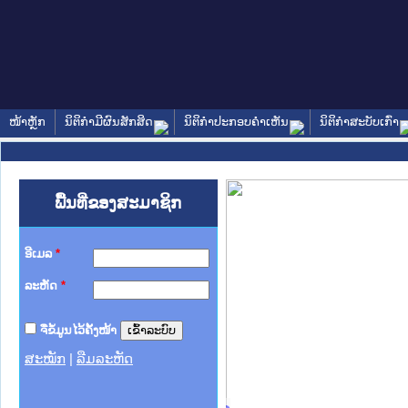
ໜ້າຫຼັກ
ນິຕິກໍາມີຜົນສັກສິດ
ນິຕິກໍາປະກອບຄໍາເຫັນ
ນິຕິກໍາສະບັບເກົ່າ
ພື້ນທີ່ຂອງສະມາຊິກ
ອີເມລ
*
ລະຫັດ
*
ຈື່ຂໍ້ມູນໄວ້ຄັ້ງໜ້າ
ສະໝັກ
|
ລືມລະຫັດ