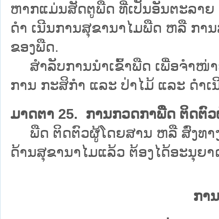
ຫາກແມ່ນສັດຕູພືດ ທີ່ເປັນອັນຕະລາຍ ຕ
ດຳ ເນີນການສຸຂານາໄມພືດ ຫລື ການສົ
ຂອງພືດ.
ສຳລັບການນຳເຂົ້າພືດ ເພື່ອຈຳໜ່າ
ການ ກະສິກຳ ແລະ ປ່າໄມ້ ແລະ ດຳເ
ມາດຕາ 25. ການກວດກາພືດ ຕິດຕົວຜູ
ພືດ ຕິດຕົວຜູ້ໂດຍສານ ຫລື ສົ່ງທາ
ດ້ານສຸຂານາໄມແລ້ວ ຕ້ອງໄດ້ອະນຸຍາ
ການ