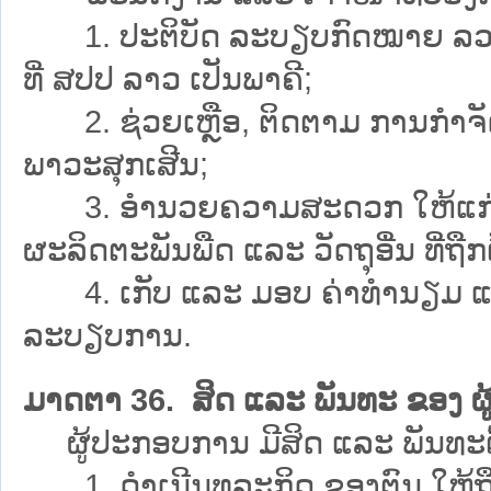
1. ປະຕິບັດ ລະບຽບກົດໝາຍ ລວມທັງ
ທີ່ ສປປ ລາວ ເປັນພາຄີ;
2. ຊ່ວຍເຫຼືອ, ຕິດຕາມ ການກຳຈັດ ສັດ
ພາວະສຸກເສີນ;
3. ອຳນວຍຄວາມສະດວກ ໃຫ້ແກ່ຜູ້ປ
ຜະລິດຕະພັນພືດ ແລະ ວັດຖຸອື່ນ ທີ
4. ເກັບ ແລະ ມອບ ຄ່າທຳນຽມ ແລະ
ລະບຽບການ.
ມາດຕາ 36. ສິດ ແລະ ພັນທະ ຂອງ 
ຜູ້ປະກອບການ ມີສິດ ແລະ ພັນທະຕົ້ນຕ
1. ດຳເນີນທຸລະກິດ ຂອງຕົນ ໃຫ້ຖ