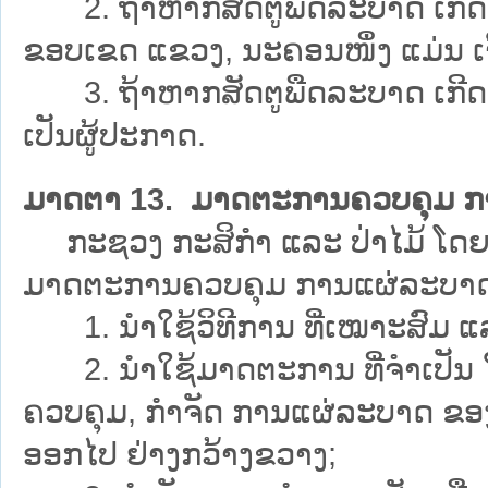
2. ຖ້າຫາກສັດຕູພືດລະບາດ ເກີດຂຶ້
ຂອບເຂດ ແຂວງ, ນະຄອນໜຶ່ງ ແມ່ນ ເຈົ
3. ຖ້າຫາກສັດຕູພືດລະບາດ ເກີດຂຶ
ເປັນຜູ້ປະກາດ.
ມາດຕາ 13. ມາດຕະການຄວບຄຸມ ກາ
ກະຊວງ ກະສິກຳ ແລະ ປ່າໄມ້ ໂດຍສົ
ມາດຕະການຄວບຄຸມ ການແຜ່ລະບາດ ຂອງສ
1. ນຳໃຊ້ວິທີການ ທີ່ເໝາະສົມ ແລ
2. ນຳໃຊ້ມາດຕະການ ທີ່ຈຳເປັນ ໃນຂ
ຄວບຄຸມ, ກຳຈັດ ການແຜ່ລະບາດ ຂອງສັດ
ອອກໄປ ຢ່າງກວ້າງຂວາງ;