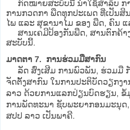
ກົດໝາຍສະບັບນີ້ ນຳໃຊ້ສຳລັບ ກາ
ການກວດກາ ພືດທຸກປະເພດ ທີ່ເປັນສິນ
ໄພ ແລະ ສຸຂານາໄມ ຂອງ ພືດ, ຄົນ ແ
ສານເຄມີປ້ອງກັນພືດ, ສານຕົກຄ້າ
ສະບັບນີ້.
ມາດຕາ 7. ການຮ່ວມມືສາກົນ
ລັດ ສົ່ງເສີມ ການພົວພັນ, ຮ່ວມມື 
ຈັດຕັ້ງສາກົນ ໃນການປະຕິບັດວຽກງານ
ລາວ ດ້ວຍການແລກປ່ຽນບົດຮຽນ, ຂໍ້ມ
ການພັດທະນາ ຊັບພະຍາກອນມະນຸດ, ກາ
ສປປ ລາວ ເປັນພາຄີ.