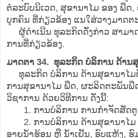
ຕໍ່ລະບົບນິເວດ, ສຸຂານາໄມ ຂອງ ພືດ, ຄ
ບຸກຄົນ ທີ່ກ່ຽວຂ້ອງ ແນໃສ່ວາງມາດ
ຜູ້ດຳເນີນ ທຸລະກິດດັ່ງກ່າວ ສາມ
ການທີ່ກ່ຽວຂ້ອງ.
ມາດຕາ 34. ທຸລະກິດ ບໍລິການ ດ້ານ
ທຸລະກິດ ບໍລິການ ດ້ານສຸຂານາໄມພ
ການສຸຂານາໄມ ພືດ, ຜະລິດຕະພັນພືດ
ວິຊາການ ດ້ວຍວິທີການ ດັ່ງນີ້:
1. ການບໍລິການ ການກຳຈັດສັດຕູພືດ ຢູ
2. ການບໍລິການ ດ້ານສຸຂານາໄມ ພືດ
ອາຍນ້ຳຮ້ອນ ຫຼື ນ້ຳເຢັນ, ອົບແຫ້ງ, ຮ