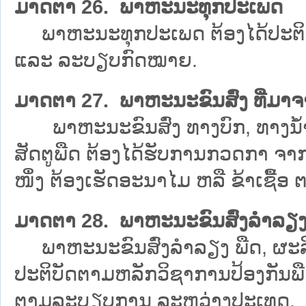
ມາດຕາ 26. ພາຫະນະທຸກປະເພດ
ພາຫະນະທຸກປະເພດ ຕ້ອງໄດ້ປະຕິບັດ
ແລະ ລະບຽບກົດໝາຍ.
ມາດຕາ 27. ພາຫະນະຂົນສົ່ງ ທີ່ມາຈາ
ພາຫະນະຂົນສົ່ງ ທາງບົກ, ທາງນ້ຳ 
ສັດຕູພືດ ຕ້ອງໄດ້ຮັບການກວດກາ ຈາກເຈ
ໜຶ່ງ ຕ້ອງເຮັດອະນາໄມ ຫລື ຂ້າເຊື້ອ
ມາດຕາ 28. ພາຫະນະຂົນສົ່ງລຳລຽ
ພາຫະນະຂົນສົ່ງລຳລຽງ ພືດ, ຜະລິດຕະ
ປະຕິບັດຕາມຫລັກວິຊາການປ້ອງກັນພືດ
ຕາມລະບຽບການ ລະຫວ່າງປະເທດ.