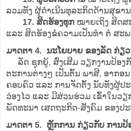
ລວມທັງ ຜູ້ດຳເນີນທຸລະກິດດ້ານສຸຂາ
17. ສິດຮ້ອງທຸກ
ໝາຍເຖິງ ສິດສະເ
ແລະ ສິດຮ້ອງຂໍຄວາມເປັນທຳ ຕໍ່ ສະ
ມາດຕາ 4. ນະໂຍບາຍ ຂອງລັດ ກ່ຽວກ
ລັດ ຊຸກຍູ້, ສົ່ງເສີມ ວຽກງານປ້
ຕະການຕ່າງໆ ເປັນຕົ້ນ ພາສີ, ອາກອນ,
ຄອບຄົວ ແລະ ການຈັດຕັ້ງ ນັບທັງຜ
ວ່ອງໄວ ແລະ ມີສ່ວນຮ່ວມ ເຂົ້າໃນວ
ພັດທະນາ ເສດຖະກິດ-ສັງຄົມ ຂອງປະເທ
ມາດຕາ 5. ຫຼັກການ ກ່ຽວກັບ ການປ້