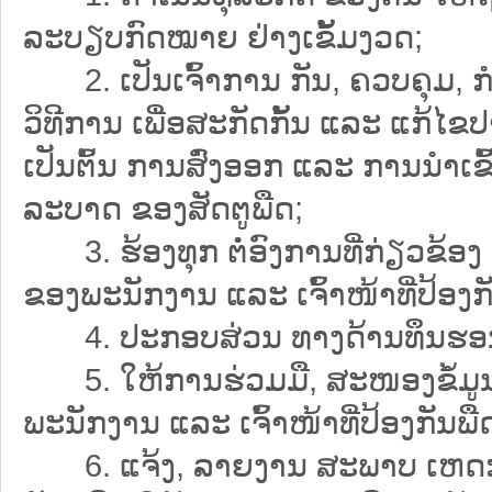
ລະບຽບກົດໝາຍ ຢ່າງເຂັ້ມງວດ;
2. ເປັນເຈົ້າການ ກັນ, ຄວບຄຸມ, ກຳຈ
ວິທີການ ເພື່ອສະກັດກັ້ນ ແລະ ແກ້ໄຂ
ເປັນຕົ້ນ ການສົ່ງອອກ ແລະ ການນຳເຂົ້
ລະບາດ ຂອງສັດຕູພືດ;
3. ຮ້ອງທຸກ ຕໍ່ອົງການທີ່ກ່ຽວຂ້ອ
ຂອງພະນັກງານ ແລະ ເຈົ້າໜ້າທີ່ປ້ອງກ
4. ປະກອບສ່ວນ ທາງດ້ານທຶນຮອນ ຫ
5. ໃຫ້ການຮ່ວມມື, ສະໜອງຂໍ້ມູ
ພະນັກງານ ແລະ ເຈົ້າໜ້າທີ່ປ້ອງກັນພື
6. ແຈ້ງ, ລາຍງານ ສະພາບ ເຫດການ 