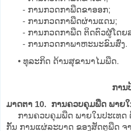
- ການກວດກາພືດຂາອອກ;
- ການກວດກາພືດຜ່ານແດນ;
- ການກວດກາພືດ ຕິດຕົວຜູ້ໂດຍສາ
- ການກວດກາພາຫະນະຂົນສົ່ງ.
• ທຸລະກິດ ດ້ານສຸຂານາໄມພືດ.
ການປ
ມາດຕາ 10. ການຄວບຄຸມພືດ ພາຍ
ການຄວບຄຸມພືດ ພາຍໃນປະເທດ ຕ້ອ
ກັ້ນ ການແຜ່ລະບາດ ຂອງສັດຕູພືດ ຈ