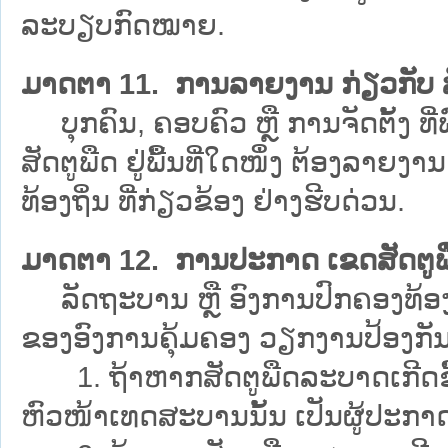
ລະບຽບກົດໝາຍ.
ມາດຕາ 11. ການລາຍງານ ກ່ຽວກັບ ສ
ບຸກຄົນ, ຄອບຄົວ ຫຼື ການຈັດຕັ້ງ 
ສັດຕູພືດ ຢູ່ພື້ນທີ່ໃດໜຶ່ງ ຕ້ອງລາຍ
ທ້ອງຖິ່ນ ທີ່ກ່ຽວຂ້ອງ ຢ່າງຮີບດ່ວນ.
ມາດຕາ 12. ການປະກາດ ເຂດສັດຕູ
ລັດຖະບານ ຫຼື ອົງການປົກຄອງທ້ອງ
ຂອງອົງການຄຸ້ມຄອງ ວຽກງານປ້ອງກັນພື
1. ຖ້າຫາກສັດຕູພືດລະບາດເກີດຂຶ້
ຫົວໜ້າເທດສະບານນັ້ນ ເປັນຜູ້ປະກາ