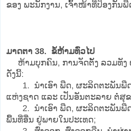
ຂອງ ພະນັກງານ, ເຈົ້າໜ້າທີ່ປ້ອງກັນ
ມາດຕາ 38. ຂໍ້ຫ້າມທົ່ວໄປ
ຫ້າມບຸກຄົນ, ການຈັດຕັ້ງ ລວມທັງ
ດັ່ງນີ້:
1. ນຳເອົາ ພືດ, ຜະລິດຕະພັນພືດ ແ
ແຫ່ງຊາດ ແລະ ເປັນອັນຕະລາຍ ຕໍ່ສຸຂ
2. ນຳເອົາ ພືດ, ຜະລິດຕະພັນພືດ ແລະ
ພື້ນທີ່ອື່ນ ຢູ່ພາຍໃນປະເທດ;
3. ສົ່ງອອກ, ສົ່ງອອກຄືນ, ນຳຜ່ານ ຫຼ