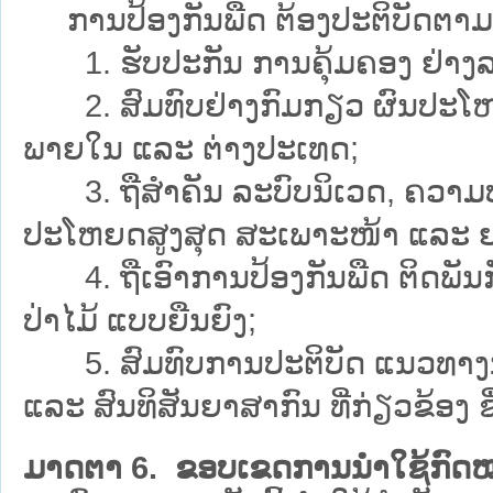
ການປ້ອງກັນພືດ ຕ້ອງປະຕິບັດຕາມຫຼັ
1. ຮັບປະກັນ ການຄຸ້ມຄອງ ຢ່າງລ
2. ສົມທົບຢ່າງກົມກຽວ ຜົນປະໂຫຍດ
ພາຍໃນ ແລະ ຕ່າງປະເທດ;
3. ຖືສຳຄັນ ລະບົບນິເວດ, ຄວາມປອດ
ປະໂຫຍດສູງສຸດ ສະເພາະໜ້າ ແລະ ຍ
4. ຖືເອົາການປ້ອງກັນພືດ ຕິດພັນ
ປ່າໄມ້ ແບບຍືນຍົງ;
5. ສົມທົບການປະຕິບັດ ແນວທາງ
ແລະ ສົນທິສັນຍາສາກົນ ທີ່ກ່ຽວຂ້ອງ ຊ
ມາດຕາ 6. ຂອບເຂດການນຳໃຊ້ກົດ