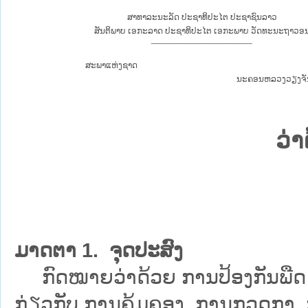
ສາທາລະນະລັດ ປະຊາທິປະໄຕ ປະຊາຊົນລາວ
ສັນຕິພາບ ເອກະລາດ ປະຊາທິປະໄຕ ເອກະພາບ ວັດທະນະຖາວອ
_____________________
ສະພາແຫ່ງຊາດ
ນະຄອນຫລວງວຽງຈັນ, 
ວ່າ
ມາດຕາ 1. ຈຸດປະສົງ
ກົດໝາຍວ່າດ້ວຍ ການປ້ອງກັນພືດ
ກ່ຽວກັບ ການຄຸ້ມຄອງ, ການກວດກາ, 