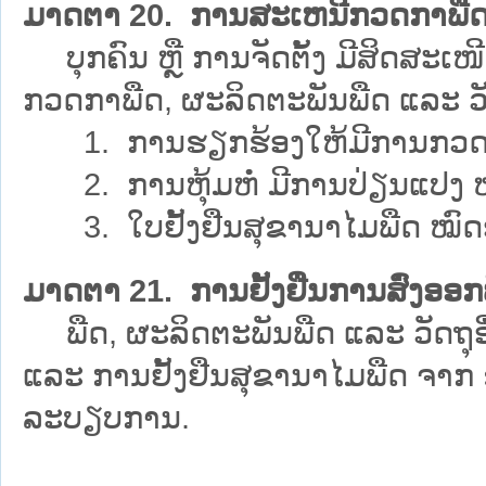
ມາດຕາ 20. ການສະເຫນີກວດກາພືດ
ບຸກຄົນ ຫຼື ການຈັດຕັ້ງ ມີສິດສະເໜີ
ກວດກາພືດ, ຜະລິດຕະພັນພືດ ແລະ ວັດຖຸ
1. ການຮຽກຮ້ອງໃຫ້ມີການກວດກາ
2. ການຫຸ້ມຫໍ່ ມີການປ່ຽນແປງ ຫ
3. ໃບຢັ້ງຢືນສຸຂານາໄມພືດ ໝົດອ
ມາດຕາ 21. ການຢັ້ງຢືນການສົ່ງອອກ
ພືດ, ຜະລິດຕະພັນພືດ ແລະ ວັດຖຸອື
ແລະ ການຢັ້ງຢືນສຸຂານາໄມພືດ ຈາກ 
ລະບຽບການ.