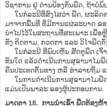
ວິຊາການ ຢູ່ ດ່ານປ້ອງກັນພືດ, ຖ້າບໍ
ໃນກໍລະນີທີ່ສົງໄສວ່າ ພືດ, ຜະລິດຕະ
ມາຈາກພື້ນທີ່ ທີ່ມີການແຜ່ລະບາດ ຂອງ 
ນຳໄປໄວ້ໃນສະຖານທີ່ສະເພາະ ເພື່ອຫຼີ
ທັງ ຕິດຕາມ, ກວດກາ ແລະ ວິໄຈພືດດັ່
ໃນກໍລະນີ ທີ່ພົບເຫັນ ສັດຕູພືດ ເຈົ
ທັນໃດ ແລ້ວດຳເນີນການສຸຂານາໄມພືດ 
ຄືນປະເທດຕົ້ນທາງ ຫລື ທຳລາຍຖິ້ມ ແລ
ໃນການດຳເນີນການສຸຂານາໄມພືດ ຫລ
ແມ່ນເປັນພາລະ ຂອງຜູ້ປະກອບການ.
ມາດຕາ 18. ການນຳເຂົ້າ ພືດຕ້ອງຫ້