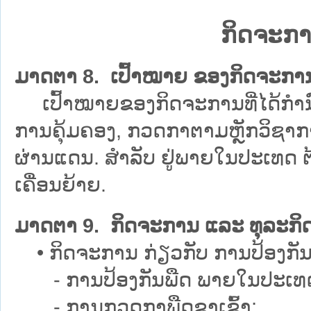
ກິດຈະກາ
ມາດຕາ 8. ເປົ້າໝາຍ ຂອງກິດຈະກາ
ເປົ້າໝາຍຂອງກິດຈະການທີ່ໄດ້ກຳນົ
ການຄຸ້ມຄອງ, ກວດກາຕາມຫຼັກວິຊາການ
ຜ່ານແດນ. ສຳລັບ ຢູ່ພາຍໃນປະເທດ ຕ້
ເຄື່ອນຍ້າຍ.
ມາດຕາ 9. ກິດຈະການ ແລະ ທຸລະກິດ
• ກິດຈະການ ກ່ຽວກັບ ການປ້ອງກັນພືດ 
- ການປ້ອງກັນພືດ ພາຍໃນປະເທ
- ການກວດກາພືດຂາເຂົ້າ;