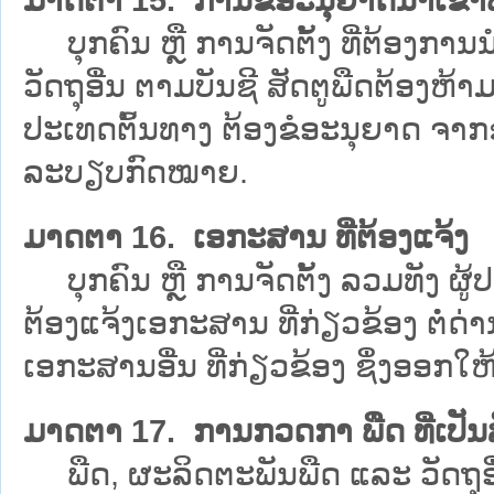
ບຸກຄົນ ຫຼື ການຈັດຕັ້ງ ທີ່ຕ້ອງການ
ວັດຖຸອື່ນ ຕາມບັນຊີ ສັດຕູພືດຕ້ອງຫ
ປະເທດຕົ້ນທາງ ຕ້ອງຂໍອະນຸຍາດ ຈ
ລະບຽບກົດໝາຍ.
ມາດຕາ 16. ເອກະສານ ທີ່ຕ້ອງແຈ້ງ
ບຸກຄົນ ຫຼື ການຈັດຕັ້ງ ລວມທັງ ຜູ້ປ
ຕ້ອງແຈ້ງເອກະສານ ທີ່ກ່ຽວຂ້ອງ ຕໍ່ດ່
ເອກະສານອື່ນ ທີ່ກ່ຽວຂ້ອງ ຊຶ່ງອອກໃ
ມາດຕາ 17. ການກວດກາ ພືດ ທີ່ເປັນ
ພືດ, ຜະລິດຕະພັນພືດ ແລະ ວັດຖຸອື່