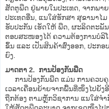
ສັດຕູພືດ ຢູ່ພາຍໃນປະເທດ, ຈາກພາ
ປະເທດອື່ນ, ແນໃສ່ຮັກສາ ສຸຂານາໄມ ຂ
ຮັບປະກັນ ເຮັດໃຫ້ ພືດ, ຜະລິດຕະພ
ຕອບສະໜອງໄດ້ ຄວາມຕ້ອງການບໍລິໂພ
ຂຶ້ນ ແລະ ເປັນສິນຄ້າສົ່ງອອກ, ປະກ
ຍົງ.
ມາດຕາ 2. ການປ້ອງກັນພືດ
ການປ້ອງກັນພືດ ແມ່ນ ການຄວບຄຸມ,
ເວລາເຄື່ອນຍ້າຍຈາກພື້ນທີ່ໜຶ່ງໄປຍັ
ຖືກຕ້ອງ ຕາມຫຼັກວິຊາການ ແນໃສ່ຈຳກ
ໃຫ້ສັດຕູພືດລະບາດ ຈາກເຂດໜຶ່ງໄປ