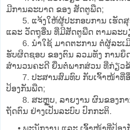
ມີການລະບາດ ຂອງ ສັດຕູພືດ;
5. ແຈ້ງໃຫ້ຜູ້ປະກອບການ ເຮັດສຸຂານ
ແລະ ວັດຖຸອື່ນ ທີ່ມີສັດຕູພືດ ຕາມລ
6. ນຳໃຊ້ ມາດຕະການ ຕໍ່ຜູ້ລະເມ
ຮັບຜິດຊອບ ຂອງຕົນ ລວມທັງ ການຍຶ
ສຳນວນຄະດີ ຍື່ນຕໍ່ພາກສ່ວນ ທີ່ກ່ຽ
7. ປະສານສົມທົບ ກັບເຈົ້າໜ້າທີ່ອ
ປ້ອງກັນພືດ;
8. ສະຫຼູບ, ລາຍງານ ຜົນຂອງການປະຕ
ຖັດຕົນ ຢ່າງເປັນລະບົບ ປົກກະຕິ.
• ພະນັກງານ ແລະ ເຈົ້າໜ້າທີ່ປ້ອງກັນພ