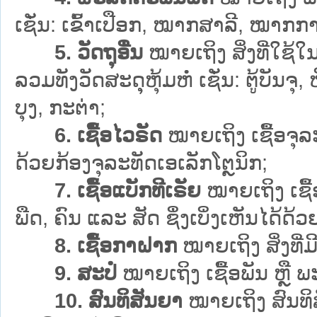
ເຊັ່ນ: ເຂົ້າເປືອກ, ໝາກສາລີ, ໝາກກາເ
5. ວັດຖຸອື່ນ
ໝາຍເຖິງ ສິ່ງທີ່ໃຊ້
ລວມທັງວັດສະດຸຸຫຸ້ມຫໍ່ ເຊັ່ນ: ຕູ້ບັນ
ບຸງ, ກະຕ່າ;
6. ເຊື້ອໄວຣັດ
ໝາຍເຖິງ ເຊື້ອຈຸລະ
ດ້ວຍກ້ອງຈຸລະທັດເອເລັກໂຕຼນິກ;
7. ເຊື້ອແບັກທີເຣັຍ
ໝາຍເຖິງ ເຊື້ອ
ພືດ, ຄົນ ແລະ ສັດ ຊຶ່ງເບິ່ງເຫັນໄດ້ດ້
8. ເຊື້ອກາຝາກ
ໝາຍເຖິງ ສິ່ງທີ່
9. ສະປໍ
ໝາຍເຖິງ ເຊື້ອພັນ ຫຼື ພະຍ
10. ສົນທິສັນຍາ
ໝາຍເຖິງ ສົນທິສ