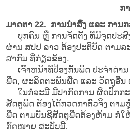
ກາ
ມາດຕາ 22. ການນຳສົ່ງ ແລະ ການກ
ບຸກຄົນ ຫຼື ການຈັດຕັ້ງ ທີ່ມີຈຸດປະສົງ
ຜ່ານ ສປປ ລາວ ຕ້ອງປະຕິບັດ ຕາມລ
ສາກົນ ທີ່ກ່ຽວຂ້ອງ.
ເຈົ້າຫນ້າທີ່ປ້ອງກັນພືດ ປະຈຳດ່ານ
ພືດ, ຜະລິດຕະພັນພືດ ແລະ ວັດຖຸອື່ນ
ໃນກໍລະນີ ມີປາກົດການ ຜິດປົກກະຕິ ຫຼ
ສັດຕູພືດ ຕ້ອງໄດ້ກວດກາຕົວຈິງ ຕາມ
ພືດ ຕາມບັນຊີສັດຕູພືດຕ້ອງຫ້າມ ກໍ
ກົດໝາຍ ສະບັບນີ້.