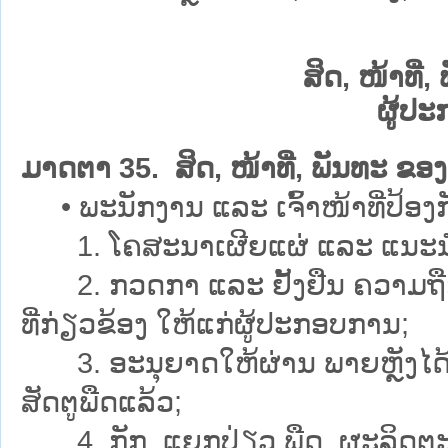
ສິດ, ໜ້າທີ່,
ຜູ້ປ
ມາດຕາ 35. ສິດ, ໜ້າທີ່, ພັນທະ ຂອງ
• ພະນັກງານ ແລະ ເຈົ້າໜ້າທີ່ປ້ອງກັນພື
1. ໂຄສະນາເຜີຍແຜ່ ແລະ ແນະນຳ 
2. ກວດກາ ແລະ ຢັ້ງຢືນ ຄວາມຖືກ
ທີ່ກ່ຽວຂ້ອງ ໃຫ້ແກ່ຜູ້ປະກອບການ;
3. ອະນຸຍາດໃຫ້ຜ່ານ ພາຍຫຼັງໄດ້ກວ
ສັດຕູພືດແລ້ວ;
4. ກັກ, ແຍກປ່ຽວ ພືດ, ຜະລິດຕະພັນພືດ 