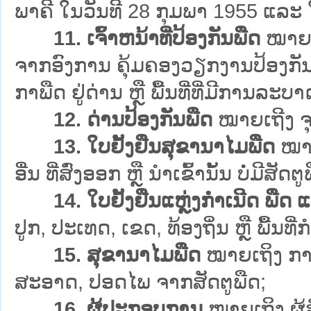
ພາຄີ ໃນວັນທີ 28 ກຸມພາ 1955 ແລະ 
11. ເຈົ້າຫນ້າທີ່ປ້ອງກັນພືດ
ໝາຍເຖ
ຈາກອົງການ ຄຸ້ມຄອງວຽກງານປ້ອງກ
ກາພືດ ຢູ່ດ່ານ ຫຼື ພື້ນທີ່ທີ່ມີກາ
12. ດ່ານປ້ອງກັນພືດ
ໝາຍເຖີງ ຈຸດ
13. ໃບຢັ້ງຢືນສຸຂານາໄມພືດ
ໝາຍ
ອື່ນ ທີ່ສົ່ງອອກ ຫຼື ນຳເຂົ້ານັ້ນ ບໍ່ມີສັດຕູ
14. ໃບຢັ້ງຢືນແຫຼ່ງກຳເນີດ ພືດ 
ປູກ, ປະເທດ, ເຂດ, ທ້ອງຖິ່ນ ຫຼື ພື້ນ
15. ສຸຂານາໄມພືດ
ໝາຍເຖິງ ການ
ສະອາດ, ປອດໄພ ຈາກສັດຕູພືດ;
16. ຜູ້ປະກອບການ
ໝາຍເຖິງ ຜູ້ສ