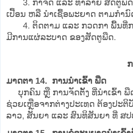
3. ກຳຈັດ ແລະ ທຳລາຍ ສັດຕູພືດ, ພື
ເປື້ອນ ຫລື ນຳເຊື້ອພະຍາດ ຕາມກຳ
4. ຕິດຕາມ ແລະ ກວດກາ ພື້ນທີ່ການຜ
ມີການແຜ່ລະບາດ ຂອງສັດຕູພືດ.
ກ
ມາດຕາ 14. ການນຳເຂົ້າ ພືດ
ບຸກຄົນ ຫຼື ການຈັດຕັ້ງ ທີ່ນຳເຂົ້າ ພ
ຊ່ວຍເຫຼືອຈາກຕ່າງປະເທດ ຕ້ອງປະ
ລາວ, ສັນຍາ ແລະ ສົນທິສັນຍາ ທີ່ ສປ
ມາດຕາ 15. ການຂໍອະນຸຍາດນຳເຂົ້າ