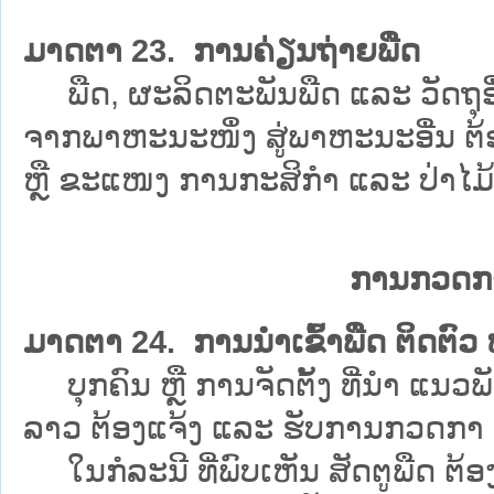
ມາດຕາ 23. ການຄ່ຽນຖ່າຍພືດ
ພືດ, ຜະລິດຕະພັນພືດ ແລະ ວັດຖຸອື
ຈາກພາຫະນະໜຶ່ງ ສູ່ພາຫະນະອື່ນ ຕ້ອ
ຫຼື ຂະແໜງ ການກະສິກຳ ແລະ ປ່າໄມ້ ທ
ການກວດກາພ
ມາດຕາ 24. ການນຳເຂົ້າພືດ ຕິດຕົວ 
ບຸກຄົນ ຫຼື ການຈັດຕັ້ງ ທີ່ນຳ ແນວພັ
ລາວ ຕ້ອງແຈ້ງ ແລະ ຮັບການກວດກາ ຢ
ໃນກໍລະນີ ທີ່ພົບເຫັນ ສັດຕູພືດ ຕ້