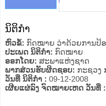
ງລັດຖະການໃຫ້ຜູ້ປະສານງານ
້ງປະຕິບັດວຽກງານຈົດໝາຍເຫດ
ງານຈົດໝາຍເຫດທາງລັດຖະການ
ງານຈົດໝາຍເຫດທາງລັດຖະການ
ລະ ເວັບໄຊຈົດໝາຍເຫດທາງ
ລະ ເວັບໄຊຈົດໝາຍເຫດທາງ
ຍເຫດທາງລັດຖະການ ໃຫ້ຜູ້
ຍເຫດທາງລັດຖະການ ໃຫ້ຜູ້
 PDR
ຄານສັນຕິບານປະຊາຊົນ
າຄານຕຳຫຼວດປະຊາຊົນ
ຊາຊົນ ພາກເໜືອ
ຊາຊົນ ພາກກາງ
ພາກເໜືອ
າກກາງ
ຖະການ
າກໃຕ້
ນິຕິກໍາ
ຫົວຂໍ້:
ກົດ​ໝາຍ ວ່າ​ດ້ວຍ​ການ​ປ້ອງ
ປະເພດ ນິຕິກໍາ:
ກົດໝາຍ
ອອກໂດຍ:
ສະພາແຫ່ງຊາດ
ພາກສ່ວນຮັບຜິດຊອບ:
ກະຊວງ ກ
ວັນທີ່ ນິຕິກໍາ :
09-12-2008
ເຜີຍແຜ່ລົງ ຈົດໝາຍເຫດ ວັນທີ່ :