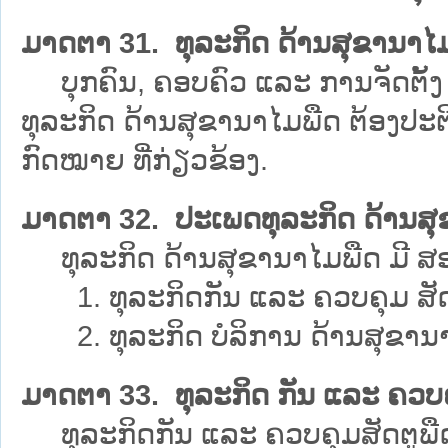
ມາດຕາ 31. ທຸລະກິດ ດ້ານສຸຂານາໄ
ບຸກຄົນ, ຄອບຄົວ ແລະ ການຈັດຕັ້ງ 
ທຸລະກິດ ດ້ານສຸຂານາໄມພືດ ຕ້ອງປ
ກົດໝາຍ ທີ່ກ່ຽວຂ້ອງ.
ມາດຕາ 32. ປະເພດທຸລະກິດ ດ້ານສ
ທຸລະກິດ ດ້ານສຸຂານາໄມພືດ ມີ ສອງ 
1. ທຸລະກິດກັນ ແລະ ຄວບຄຸມ ສັດ
2. ທຸລະກິດ ບໍລິການ ດ້ານສຸຂານາ
ມາດຕາ 33. ທຸລະກິດ ກັນ ແລະ ຄວບຄ
ທຸລະກິດກັນ ແລະ ຄວບຄຸມສັດຕູພືດ