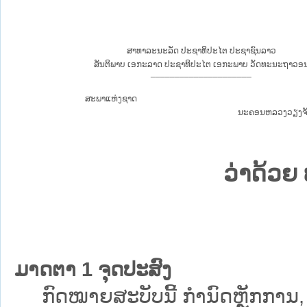
ສາທາລະນະລັດ ປະຊາທິປະໄຕ ປະຊາຊົນລາວ
ສັນຕິພາບ ເອກະລາດ ປະຊາທິປະໄຕ ເອກະພາບ ວັດທະນະຖາວອ
_____________________
ສະພາແຫ່ງຊາດ
ນະຄອນຫລວງວຽງຈັນ,
ວ່າດ້ວຍ
ມາດຕາ 1 ຈຸດປະສົງ
ກົດໝາຍສະບັບນີ້ ກຳນົດຫຼັກການ