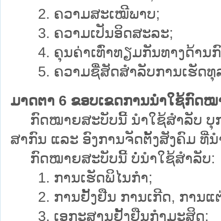
2. ຄວາມສະເໝີພາບ;
3. ຄວາມເປັນອິດສະລະ;
4. ຄຸນຄ່າເທົ່າທຽມກັນທາງດ້ານ
5. ຄວາມຊື່ສັດສຳລັບການເຮັດທຸລະ
ມາດຕາ 6 ຂອບເຂດການນຳໃຊ້ກົດໝ
ກົດໝາຍສະບັບນີ້ ນຳໃຊ້ສຳລັບ ບຸກຄົນ
ສາກົນ ແລະ ອົງການຈັດຕັ້ງສັງຄົມ ທີ
ກົດໝາຍສະບັບນີ້ ບໍ່ນຳໃຊ້ສຳລັບ:
1. ການເຮັດພິໄນກຳ;
2. ການຢັ້ງຢືນ ການເກີດ, ການແຕ່
3. ເອກະສານຢັ້ງຢືນກຳມະສິດ;