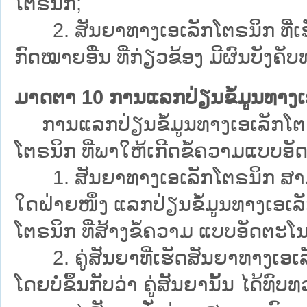
ໂຕຣນິກ;
2. ສັນຍາທາງເອເລັກໂຕຣນິກ ທີ່ເຮ
ກົດໝາຍອື່ນ ທີ່ກ່ຽວຂ້ອງ ມີຜົນບັງຄ
ມາດຕາ 10 ການແລກປ່ຽນຂໍ້ມູນທາງເ
ການແລກປ່ຽນຂໍ້ມູນທາງເອເລັກໂຕຣນ
ໂຕຣນິກ ທີ່ພາໃຫ້ເກີດຂໍ້ຄວາມແບບອັດຕະ
1. ສັນຍາທາງເອເລັກໂຕຣນິກ ສາມາດສ້
ໃດຝ່າຍໜຶ່ງ ແລກປ່ຽນຂໍ້ມູນທາງເອເລ
ໂຕຣນິກ ທີ່ສ້າງຂໍ້ຄວາມ ແບບອັດຕະໂນ
2. ຄູ່ສັນຍາທີ່ເຮັດສັນຍາທາງເອເລັ
ໂດຍບໍ່ຂຶ້ນກັບວ່າ ຄູ່ສັນຍານັ້ນ ໄດ້ທົບ