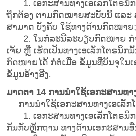
1. ເອກະສານທາງເອເລັກໂຕຣນິກ ແລະ ຂ
ຖືກຕ້ອງ ຕາມກົດໝາຍສະບັບນີ້ ແລະ ລ
ສາມາດ ບັງຄັບ ໃຊ້ທາງດ້ານກົດໝາຍ
2. ໃນກໍລະນີລະບຽບກົດໝາຍ ກຳນົດ
ເຈ້ຍ ຫຼື ເຮັດເປັນທາງເອເລັກໂຕຣນິ
ກົດໝາຍໄດ້ ກໍຕໍ່ເມື່ອ ຂໍ້ມູນທີ່ບັນ
ຂໍ້ມູນອ້າງອີງ.
ມາດຕາ 14 ການນຳໃຊ້ເອກະສານທາງເ
ການນຳໃຊ້ເອກະສານທາງເອເລັກໂຕຣນິກ
1. ເອກະສານທາງເອເລັກໂຕຣນິກ ກໍ
ກັນກັບຫຼັກຖານ ທາງດ້ານເອກະສານອື່ນ