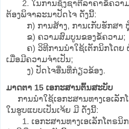
2. ໃນການຊັ່ງຊາຕີລາຄາຂໍ້ຄວາມທີ່ເ
ຕ້ອງພິຈາລະນາປັດໄຈ ດັ່ງນີ້:
ກ) ການສ້າງ, ການເກັບຮັກສາ ຫຼື ກາ
ຂ) ຄວາມສົມບູນຂອງຂໍ້ຄວາມ;
ຄ) ວິທີການນຳໃຊ້ເຕັກນິກໂດຍ ຜູ້ເລີ່
ເມື່ອມີຄວາມຈຳເປັນ;
ງ) ປັດໄຈອື່ນທີ່ກ່ຽວຂ້ອງ.
ມາດຕາ 15 ເອກະສານຕົ້ນສະບັບ
ການນຳໃຊ້ເອກະສານທາງເອເລັກໂຕຣນິ
ໃນຮູບແບບເປັນເຈ້ຍ ມີ ດັ່ງນີ້:
1. ເອກະສານທາງເອເລັກໂຕຣນິກ ຕ້ອ