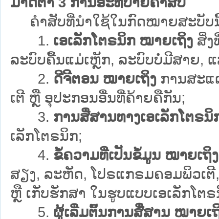
ມາດຕາ 3 ການອະທິບາຍຄຳສັບ
ຄຳສັບທີ່ນຳໃຊ້ໃນກົດໝາຍສະບັບນີ້ 
1.
ເອເລັກໂຕຣນິກ ໝາຍເຖິງ
ສິ່
ລະບົບຄື້ນແມ່ເຫຼັກ, ລະບົບບໍ່ມີສາຍ, ແສ
2.
ດີຈີຕອນ ໝາຍເຖິງ
ການສະແດງຂ
ເຕີ ຫຼື ອຸປະກອນອື່ນທີ່ຄ້າຍຄືກັນ;
3.
ການສື່ສານທາງເອເລັກໂຕຣນິ
ເລັກໂຕຣນິກ;
4.
ຂໍ້ຄວາມທີ່ເປັນຂໍ້ມູນ ໝາຍເຖິງ
ສຽງ, ລະຫັດ, ໂປຣແກຣມຄອມພິວເຕີ, ຊອບ
ຫຼື ເກັບຮັກສາ ໃນຮູບແບບເອເລັກໂຕຣນິ
5.
ຜູ້ເລີ່ມຕົ້ນການສື່ສານ ໝາຍເຖ