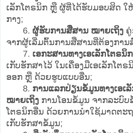
ເລັກໂຕຣນິກ ຫຼື ຜູ້ທ່ີໄດ້ຮັບມອບສິດ ໃຫ
ກາງ;
6.
ຜູ້ຮັບການສື່ສານ ໝາຍເຖິງ
ຄູ
ຈາກຜູ້ເລີ່ມຕົ້ນການສື່ສານທີ່ຕ້ອງການ
7.
ເອກະສານທາງເອເລັກໂຕຣນິ
ເກັບຮັກສາໄວ້ ໃນເຄື່ອງມືເອເລັກໂຕຣ
ອອກ ຫຼື ດ້ວຍຮູບແບບອື່ນ;
8.
ການແລກປ່ຽນຂໍ້ມູນທາງເອເລັ
ໝາຍເຖິງ
ການໂອນຂໍ້ມູນ ຈາກລະບົບຂໍ
ໂຕຣນິກອື່ນ ດ້ວຍການນຳໃຊ້ມາດຕະຖານດ
ເກັບຮັກສາຂໍ້ມູນ;