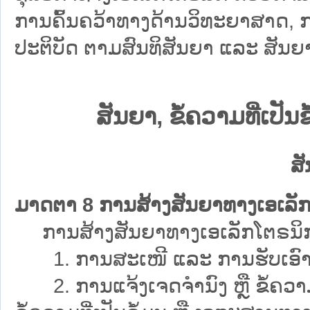
ການຄົ້ນຄວ້າທາງດ້ານວິທະຍາສາດ,
ປະຕິບັດ ຕາມສົນທິສັນຍາ ແລະ ສັນຍາ
ສັນຍາ, ຂໍ້ຄວາມທີ່ເປ
ສ
ມາດຕາ 8 ການສ້າງສັນຍາທາງເອເລັ
ການສ້າງສັນຍາທາງເອເລັກໂຕຣນິກ ດ້ວ
1. ການສະເໜີ ແລະ ການຮັບເອົາ
2. ການແຈ້ງເຈດຈຳນົງ ຫຼື ຂໍ້ຄວາມອື່