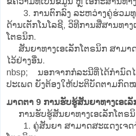
ຂໍ້ຄວາມທີ່ເປັນຂໍ້ມູນ ຫຼື ເອກະສານທ
3. ການຕົກລົງ ລະຫວ່າງຄູ່ຮ່ວມທຸລ
ດ້ານເຕັກໂນໂລຊີ, ວິທີການສື່ສານທາ
ໂຕຣນິກ.
ສັນຍາທາງເອເລັກໂຕຣນິກ ສາມາດປັບປ
ໄວ້ຢ່າງອື່ນ.
nbsp; ນອກຈາກກໍລະນີທີ່ໄດ້ກຳນົດໄວ
ປະເພດ ຍັງຕ້ອງໃຫ້ປະຕິບັດຕາມກົດໝ
ມາດຕາ 9 ການຮັບຮູ້ສັນຍາທາງເອເລັ
ການຮັບຮູ້ສັນຍາທາງເອເລັກໂຕຣນິກ ມີ
1. ຄູ່ສັນຍາ ສາມາດສະແດງເຈດຈຳນ