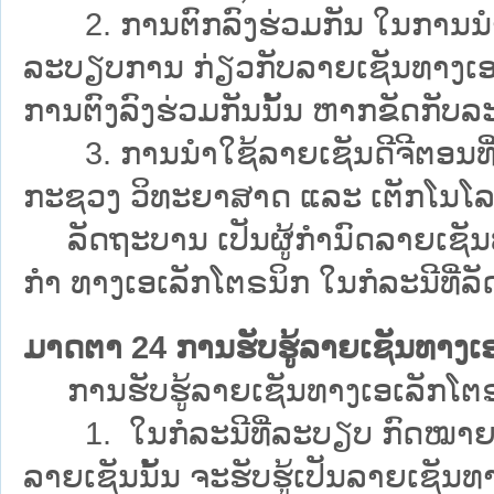
2. ການຕົກລົງຮ່ວມກັນ ໃນການນຳໃ
ລະບຽບການ ກ່ຽວກັບລາຍເຊັນທາງເອເລັ
ການຕົງລົງຮ່ວມກັນນັ້ນ ຫາກຂັດກັ
3. ການນຳໃຊ້ລາຍເຊັນດີຈີຕອນທີ່
ກະຊວງ ວິທະຍາສາດ ແລະ ເຕັກໂນໂລຊ
ລັດຖະບານ ເປັນຜູ້ກຳນົດລາຍເຊັນທາ
ກຳ ທາງເອເລັກໂຕຣນິກ ໃນກໍລະນີທີ່ລັດ
ມາດຕາ 24 ການຮັບຮູ້ລາຍເຊັນທາງເ
ການຮັບຮູ້ລາຍເຊັນທາງເອເລັກໂຕຣນິກ ມ
1. ໃນກໍລະນີທີ່ລະບຽບ ກົດໝາຍ ໄດ
ລາຍເຊັນນັ້ນ ຈະຮັບຮູ້ເປັນລາຍເຊັນທາງ