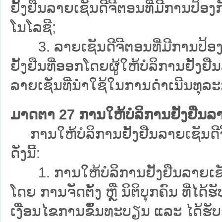
ຢັ້ງຢືນລາຍເຊັນດີຈີຕອນທີ່ມີການປ້
ໂນໂລຊີ;
3. ລາຍເຊັນດີຈີຕອນທີ່ມີການປ້ອງກັນ
ຢັ້ງຢືນທີ່ອອກໂດຍຜູ້ໃຫ້ບໍລິການຢັ້ງຢື
ລາຍເຊັນທີ່ນຳໃຊ້ໃນການດຳເນີນທຸລະ
ມາດຕາ 27 ການໃຫ້ບໍລິການຢັ້ງຢືນລາ
ການໃຫ້ບໍລິການຢັ້ງຢືນລາຍເຊັນດີຈ
ດັ່ງນີ້:
1. ການໃຫ້ບໍລິການຢັ້ງຢືນລາຍເຊັນ
ໂດຍ ການຈັດຕັ້ງ ຫຼື ນິຕິບຸກຄົນ ທີ່ໄ
ເງື່ອນໄຂການຂຶ້ນທະບຽນ ແລະ ໄດ້