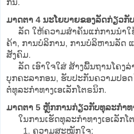
ກັນ.
ມາດຕາ 4 ນະໂຍບາຍຂອງລັດກ່ຽວກັບ
ລັດ ໃຫ້ຄວາມສຳຄັນແກ່ການນຳໃຊ້ທຸ
ຄ້າ, ການບໍລິການ, ການບໍລິຫານລັດ 
ສັງຄົມ.
ລັດ ເອົາໃຈໃສ່ ສ້າງພື້ນຖານໂຄງລ່າ
ບຸກຄະລາກອນ, ຮັບປະກັນຄວາມປອດໄພ, 
ຕໍ່ທຸລະກຳທາງເອເລັກໂຕຣນິກ.
ມາດຕາ 5 ຫຼັກການກ່ຽວກັບທຸລະກຳທ
ໃນການເຮັດທຸລະກຳທາງເອເລັກໂຕຣນິກ
1. ຄວາມສະໝັກໃຈ;