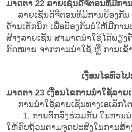
ມາດຕາ 22 ລາຍເຊັນດີຈີຕອນທີ່ມີການ
ລາຍເຊັນດີຈີຕອນທີ່ມີການປ້ອງກັນ ແ
ດ້ານເຕັກນິກ ເພື່ອປ້ອງກັນບໍ່ໃຫ້ມີກາ
ສ້າງລາຍເຊັນ ສາມາດນຳໃຊ້ໄດ້ພຽງຄັ້
ກົດໝາຍ ຈາກການນຳໃຊ້ ຫຼື ການເຂົ້າ
ເງື່ອນໄຂທົ່ວ
ມາດຕາ 23 ເງື່ອນໄຂການນຳໃຊ້ລາຍເ
ການນຳໃຊ້ລາຍເຊັນທາງເອເລັກໂຕຣນິກ ມ
1. ການຕົກລົງຮ່ວມກັນ ໃນການນຳໃຊ
ໃຫ້ຄົບຖ້ວນຕາມຈຸດປະສົງໃນການສ້າງ