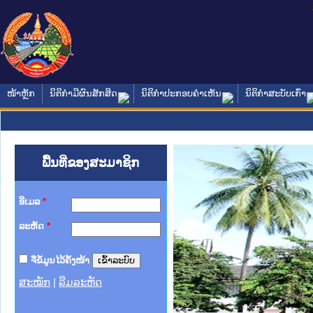
ໜ້າຫຼັກ
ນິຕິກໍາມີຜົນສັກສິດ
ນິຕິກໍາປະກອບຄໍາເຫັນ
ນິຕິກໍາສະບັບເກົ່າ
ພື້ນທີ່ຂອງສະມາຊິກ
ອີເມລ
*
ລະຫັດ
*
ຈື່ຂໍ້ມູນໄວ້ຄັ້ງໜ້າ
ສະໝັກ
|
ລືມລະຫັດ