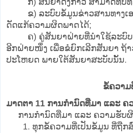
ກ) ສັນຍາດັ່ງກ່າວ ສາມາດທົບທວນເ
ຂ) ລະບົບຂໍ້ມູນຂ່າວສານທາງເອເລັກ
ດັດແກ້ຄວາມຜິດພາດໄດ້;
ຄ) ຄູ່ສັນຍາຝ່າຍທີ່ນຳໃຊ້ລະບົບຂໍ
ອີກຝ່າຍໜຶ່ງ ເພື່ອຂໍຍົກເລີກສັນຍາ ຖ້າ
ປະໂຫຍດ ພາຍໃຕ້ສັນຍາສະບັບນັ້ນ.
ຂໍ້ຄວາມທ
ມາດຕາ 11 ການກຳນົດທີ່ມາ ແລະ ຄວາມ
ການກຳນົດທີ່ມາ ແລະ ຄວາມຮັບຜິດຊອບ ຕ
1. ທຸກຂໍ້ຄວາມທີ່ເປັນຂໍ້ມູນ ທີ່ຖືກສ