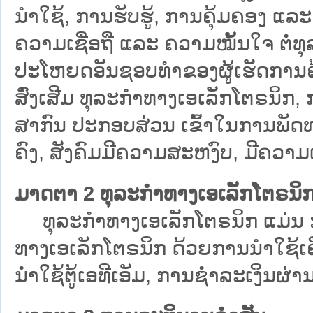
ນຳໃຊ້, ການຮັບຮູ້, ການຄຸ້ມຄອງ ແລ
ຄວາມເຊື່ອຖື ແລະ ຄວາມໝັ້ນໃຈ ຕໍ່ທ
ປະໂຫຍດອັນຊອບທຳຂອງຜູ້ເຮັດການຄ
ສົ່ງເສີມ ທຸລະກຳທາງເອເລັກໂຕຣນິກ,
ສາກົນ ປະກອບສ່ວນ ເຂົ້າໃນການພັດ
ຄົງ, ສັງຄົມມີຄວາມສະຫງົບ, ມີຄວາ
ມາດຕາ 2 ທຸລະກຳທາງເອເລັກໂຕຣນິ
ທຸລະກຳທາງເອເລັກໂຕຣນິກ ແມ່ນ 
ທາງເອເລັກໂຕຣນິກ ດ້ວຍການນຳໃຊ້ເຄື່
ນຳໃຊ້ຕູ້ເອທີເອັມ, ການຊຳລະເງິນຜ