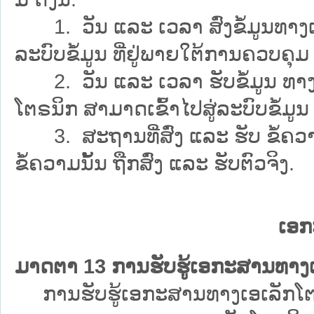
1. ວັນ ແລະ ເວລາ ສົ່ງຂໍ້ມູນທາງເອເ
ລະບົບຂໍ້ມູນ ທີ່ຢູ່ພາຍໃຕ້ການຄວບຄຸມ ຂ
2. ວັນ ແລະ ເວລາ ຮັບຂໍ້ມູນ ທາງເອ
ໂຕຣນິກ ສາມາດເຂົ້າໄປສູ່ລະບົບຂໍ້ມູ
3. ສະຖານທີ່ສົ່ງ ແລະ ຮັບ ຂໍ້ຄວາມ
ຂໍ້ຄວາມນັ້ນ ຖືກສົ່ງ ແລະ ຮັບຕົວຈິງ.
ເອກ
ມາດຕາ 13 ການຮັບຮູ້ເອກະສານທາງເ
ການຮັບຮູ້ເອກະສານທາງເອເລັກໂຕຣນິກ