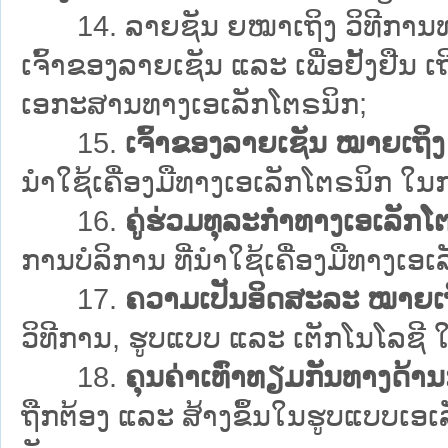
14.
ລາຍຊັນ ຍໝາເຖິງ ວິທີການທາງ
ເຈົ້າຂອງລາຍເຊັນ ແລະ ເພື່ອຢັ້ງຢືນ ເຖ
ເອກະສານທາງເອເລັກໂຕຣນິກ;
15.
ເຈົ້າຂອງລາຍເຊັນ ໝາຍເຖິງ
ນຳໃຊ້ເຄື່ອງມືທາງເອເລັກໂຕຣນິກ ໃ
16.
ຄູ່ຮ່ວມທຸລະກຳທາງເອເລັກ
ການບໍລິການ ທີ່ນຳໃຊ້ເຄື່ອງມືທາງເອ
17.
ຄວາມເປັນອິດສະລະ ໝາຍເ
ວິທີການ, ຮູບແບບ ແລະ ເຕັກໂນໂລຊີ
18.
ຄຸນຄ່າເທົ່າທຽມກັນທາງດ້
ຖືກຕ້ອງ ແລະ ສ້າງຂຶ້ນໃນຮູບແບບເອເລ