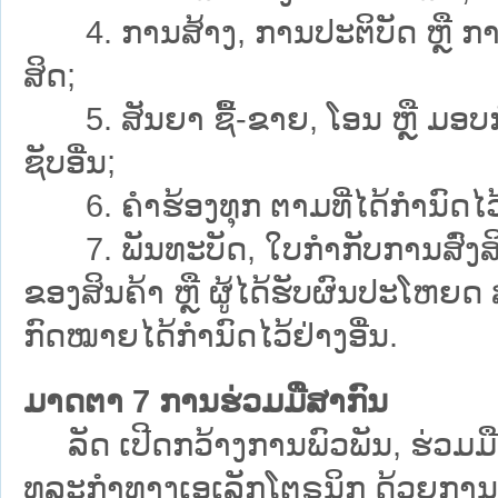
4. ການສ້າງ, ການປະຕິບັດ ຫຼື ການ
ສິດ;
5. ສັນຍາ ຊື້-ຂາຍ, ໂອນ ຫຼື ມອບກຳ
ຊັບອື່ນ;
6. ຄຳຮ້ອງທຸກ ຕາມທີ່ໄດ້ກຳນົດໄວ
7. ພັນທະບັດ, ໃບກຳກັບການສົ່ງສິນຄ້
ຂອງສິນຄ້າ ຫຼື ຜູ້ໄດ້ຮັບຜົນປະໂຫຍດ
ກົດໝາຍໄດ້ກຳນົດໄວ້ຢ່າງອື່ນ.
ມາດຕາ 7 ການຮ່ວມມືສາກົນ
ລັດ ເປີດກວ້າງການພົວພັນ, ຮ່ວມມື
ທຸລະກຳທາງເອເລັກໂຕຣນິກ ດ້ວຍການແລ