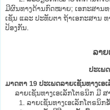
ມີຜົນທາງດ້ານກົດໝາຍ; ເອກະສານທາງ
ເຊັນ ແລະ ປະທັບຕາ ຖ້າເອກະສານ ທາງ
ປ້ອງກັນ.
ລາຍເ
ປະເພດ
ມາດຕາ 19 ປະເພດລາຍເຊັນທາງເອເລ
ລາຍເຊັນທາງເອເລັກໂຕຣນິກ ມີ ສາມ 
1. ລາຍເຊັນທາງເອເລັກໂຕຣນິກຂັ້