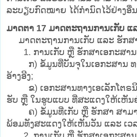
ລະບຽບກົດໝາຍ ໄດ້ກຳນົດໄວ້ຢ່າງອື່ນ
ມາດຕາ 17 ມາດຕະຖານການເກັບ ແລ
ມາດຕະຖານການເກັບ ແລະ ຮັກສາເອກ
1. ການເກັບ ຫຼື ຮັກສາເອກະສານ ທີ່ນ
ກ) ຂໍ້ມູນທີ່ບັນຈຸໃນເອກະສານ ທາງ
ອ້າງອີງ;
ຂ) ເອກະສານທາງເອເລັກໂຕຣນິກ ທີ່ເກັບ
ຮັບ ຫຼື ໃນຮູບແບບ ທີ່ສະແດງໃຫ້ເຫັນຢ່າງ
ຄ) ຂໍ້ມູນທີ່ເກັບ ຫຼື ຮັກສາ ສາມາດຊ
ພ້ອມທັງສະແດງໃຫ້ເຫັນວັນ ແລະ ເວລາ
2. ການເກັບ ຫຼື ຮັກສາເອກະສານ ຕາມ