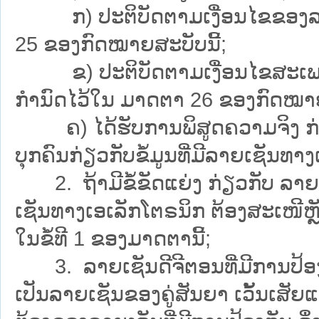
ກ) ປະຕິບັດຕາມເງື່ອນໄຂຂອງລາຍເ
25 ຂອງກົດໝາຍສະບັບນີ້;
ຂ) ປະຕິບັດຕາມເງື່ອນໄຂສະເພາະ ຂ
ກຳນົດໄວ້ໃນ ມາດຕາ 26 ຂອງກົດໝາຍ
ຄ) ໄດ້ຮັບການພິສູດຄວາມຈິງ ກ່ຽ
ບຸກຄົນກ່ຽວກັບຂໍ້ມູນທີ່ມີລາຍເຊັນທາ
2. ຖ້າມີຂໍ້ຂັດແຍ່ງ ກ່ຽວກັບ ລາຍເຊ
ເຊັນທາງເອເລັກໂຕຣນິກ ຕ້ອງສະເໜີຫຼ
ໃນຂໍ້ທີ 1 ຂອງມາດຕານີ້;
3. ລາຍເຊັນດີຈີຕອນທີ່ມີການປ້ອງກັນ
ເປັນລາຍເຊັນຂອງຄູ່ສັນຍາ ເວັ້ນເສັຍແ