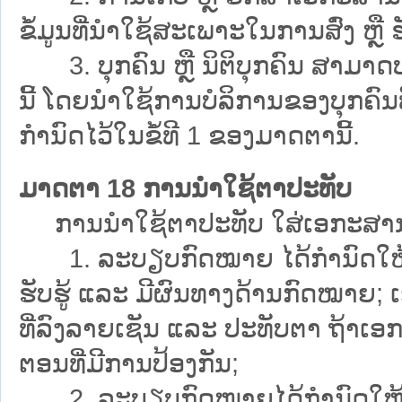
ຂໍ້ມູນທີ່ນຳໃຊ້ສະເພາະໃນການສົ່ງ ຫຼື ຮັ
3. ບຸກຄົນ ຫຼື ນິຕິບຸກຄົນ ສາມາດປະ
ນີ້ ໂດຍນຳໃຊ້ການບໍລິການຂອງບຸກຄົນທີ
ກຳນົດໄວ້ໃນຂໍ້ທີ 1 ຂອງມາດຕານີ້.
ມາດຕາ 18 ການນຳໃຊ້ຕາປະທັບ
ການນຳໃຊ້ຕາປະທັບ ໃສ່ເອກະສານທາງເ
1. ລະບຽບກົດໝາຍ ໄດ້ກຳນົດໃຫ້ນິຕິ
ຮັບຮູ້ ແລະ ມີຜົນທາງດ້ານກົດໝາຍ;
ທີ່ລົງລາຍເຊັນ ແລະ ປະທັບຕາ ຖ້າເອ
ຕອນທີ່ມີການປ້ອງກັນ;
2. ລະບຽບກົດໝາຍໄດ້ກຳນົດໃຫ້ການຈ