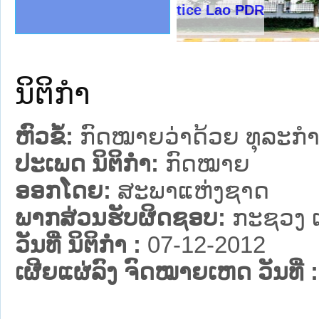
ງລັດຖະການໃຫ້ຜູ້ປະສານງານ
້ງປະຕິບັດວຽກງານຈົດໝາຍເຫດ
ງານຈົດໝາຍເຫດທາງລັດຖະການ
ງານຈົດໝາຍເຫດທາງລັດຖະການ
ລະ ເວັບໄຊຈົດໝາຍເຫດທາງ
ລະ ເວັບໄຊຈົດໝາຍເຫດທາງ
ຍເຫດທາງລັດຖະການ ໃຫ້ຜູ້
ຍເຫດທາງລັດຖະການ ໃຫ້ຜູ້
ce Lao PDR
ຄານສັນຕິບານປະຊາຊົນ
າຄານຕຳຫຼວດປະຊາຊົນ
ຊາຊົນ ພາກເໜືອ
ຊາຊົນ ພາກກາງ
ພາກເໜືອ
າກກາງ
ຖະການ
າກໃຕ້
ນິຕິກໍາ
ຫົວຂໍ້:
ກົດໝາຍວ່າດ້ວຍ ທຸລະກຳ
ປະເພດ ນິຕິກໍາ:
ກົດໝາຍ
ອອກໂດຍ:
ສະພາແຫ່ງຊາດ
ພາກສ່ວນຮັບຜິດຊອບ:
ກະຊວງ ເ
ວັນທີ່ ນິຕິກໍາ :
07-12-2012
ເຜີຍແຜ່ລົງ ຈົດໝາຍເຫດ ວັນທີ່ :