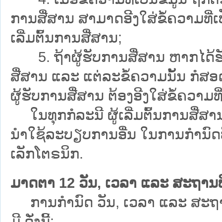
ການສື່ສານ ສາມາດອີງໃສ່ຂໍ້ຄວາມທີ່ເປ
ເລີ່ມຕົ້ນການສື່ສານ;
5. ຖ້າຜູ້ຮັບການສື່ສານ ຫາກໄດ້ຮັບຂໍ
ສື່ສານ ແລະ ແຕ່ລະຂໍ້ຄວາມນັ້ນ ກໍສ
ຜູ້ຮັບການສື່ສານ ຕ້ອງອີງໃສ່ຂໍ້ຄວາມທີ່
ໃນທຸກກໍລະນີ ຜູ້ເລີ່ມຕົ້ນການສື່ສ
ນຳໃຊ້ລະບຽບການອື່ນ ໃນການກຳນົດທີ່
ເລັກໂຕຣນິກ.
ມາດຕາ 12 ວັນ, ເວລາ ແລະ ສະຖານທີ່ ສ
ການກຳນົດ ວັນ, ເວລາ ແລະ ສະຖານທີ່
ມີ ດັ່ງນີ້: