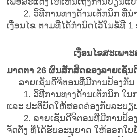
ເພື່ອສະແດງໃຫ້ເຫັນເຖິງການປ່ຽນແປງຂ
2. ວິທີການທາງດ້ານເຕັກນິກ ທີ່ນຳ
ເງື່ອນໄຂ ຕາມທີ່ໄດ້ກຳນົດໄວ້ໃນຂໍ້ທ
ເງື່ອນໄຂສະເພາະສ
ມາດຕາ 26 ຜົນສັກສິດຂອງລາຍເຊັນດີຈ
ລາຍເຊັນດີຈີຕອນທີ່ມີການປ້ອງກັນ ໃ
1. ວິທີການທາງດ້ານເຕັກນິກ ໃນການສ
ແລະ ປະຕິບັດໃຫ້ສອດຄ່ອງກັບລະບຽ
2. ລາຍເຊັນດີຈີຕອນທີ່ມີການປ້ອງກັ
ຈັດຕັ້ງ ທີ່ໄດ້ຮັບອະນຸຍາດ ໃຫ້ອອກໃບ