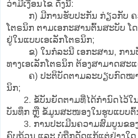
ວ່າມີເງື່ອນໄຂ ດັ່ງນີ້:
ກ) ມີການຮັບປະກັນ ກ່ຽວກັບ ຄວາ
ໂຕຣນິກ ຕາມເອກະສານຕົ້ນສະບັບ ໂດຍບໍ
ຢູ່ໃນແບບເອເລັກໂຕຣນິກ;
ຂ) ໃນກໍລະນີ ເອກະສານ, ການບັນທຶກ
ທາງເອເລັກໂຕຣນິກ ຕ້ອງສາມາດສະແດງ
ຄ) ປະຕິບັດຕາມລະບຽບກົດໝາຍອ
ນິກ;
2. ຂໍ້ບັນຍັດຕາມທີ່ໄດ້ກຳນົດໄວ້ໃນ
ບັນທຶກ ຫຼື ຂໍ້ມູນສະໜອງໃນຮູບແບບຕົ້
3. ການປະເມີນຄວາມສົມບູນຂອງຂໍ້
ຄົບຖ້ວນ ແລະ ບໍ່ຖືກດັດແກ້ແຕ່ຢ່າງໃດ