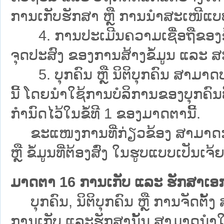
ການເກັບຮັກສາ ຫຼື ການນຳສະເໜີແບ
4. ການປະເມີນຄວາມເຊື່ອຖືຂອງຂໍ
ຈຸດປະສົງ ຂອງການສ້າງຂໍ້ມູນ ແລະ ສ
5. ບຸກຄົນ ຫຼື ນິຕິບຸກຄົນ ສາມາດປະ
ນີ້ ໂດຍນຳໃຊ້ການບໍລິການຂອງບຸກຄົນທີ
ກຳນົດໄວ້ໃນຂໍ້ທີ 1 ຂອງມາດຕານີ້.
ຂະແໜງການທີ່ກ່ຽວຂ້ອງ ສາມາດກຳນ
ຫຼື ຂໍ້ມູນທີ່ຕ້ອງສົ່ງ ໃນຮູບແບບເປັນເຈ້ຍ
ມາດຕາ 16 ການເກັບ ແລະ ຮັກສາເອ
ບຸກຄົນ, ນິຕິບຸກຄົນ ຫຼື ການຈັດຕັ້
ການເກັບ ແລະຮັກສານັ້ນ ສາມາດນຳໃ