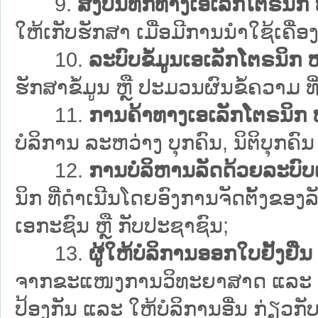
9.
ສິ່ງບັນທຶກທາງເອເລັກໂຕຣນິກ
ໃຫ້ເກັບຮັກສາ ເມື່ອມີການນຳໃຊ້ເຄື່ອ
10.
ລະບົບຂໍ້ມູນເອເລັກໂຕຣນິກ
ຮັກສາຂໍ້ມູນ ຫຼື ປະມວນຜົນຂໍ້ຄວາມ ທີ່
11.
ການຄ້າທາງເອເລັກໂຕຣນິກ 
ບໍລິການ ລະຫວ່າງ ບຸກຄົນ, ນິຕິບຸກຄົ
12.
ການບໍລິຫານລັດດ້ວຍລະບົບ
ນິກ ທີ່ດຳເນີນໂດຍອົງການຈັດຕັ້ງຂອງ
ເອກະຊົນ ຫຼື ກັບປະຊາຊົນ;
13.
ຜູ້ໃຫ້ບໍລິການອອກໃບຢັ້ງຢື
ຈາກຂະແໜງການວິທະຍາສາດ ແລະ ເຕັກ
ປ້ອງກັນ ແລະ ໃຫ້ບໍລິການອື່ນ ກ່ຽວກ