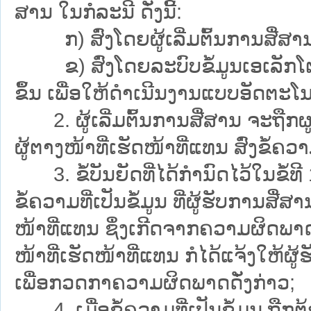
ສານ ໃນກໍລະນີ ດັ່ງນີ້:
ກ) ສົ່ງໂດຍຜູ້ເລີ່ມຕົ້ນການສື່ສານເອ
ຂ) ສົ່ງໂດຍລະບົບຂໍ້ມູນເອເລັກໂຕຣນິກ 
ຂຶ້ນ ເພື່ອໃຫ້ດຳເນີນງານແບບອັດຕະໂນ
2. ຜູ້ເລີ່ມຕົ້ນການສື່ສານ ຈະຖືກຜູກມັ
ຜູ້ຕາງໜ້າທີ່ເຮັດໜ້າທີ່ແທນ ສົ່ງຂໍ້ຄວາມທ
3. ຂໍ້ບັນຍັດທີ່ໄດ້ກຳນົດໄວ້ໃນຂໍ້ທີ 
ຂໍ້ຄວາມທີ່ເປັນຂໍ້ມູນ ທີ່ຜູ້ຮັບການສື່ສ
ໜ້າທີ່ແທນ ຊຶ່ງເກີດຈາກຄວາມຜິດພາດທາ
ໜ້າທີ່ເຮັດໜ້າທີ່ແທນ ກໍໄດ້ແຈ້ງໃຫ້
ເພື່ອກວດກາຄວາມຜິດພາດດັ່ງກ່າວ;
4. ເມື່ອຂໍ້ຄວາມທີ່ເປັນຂໍ້ມູນ ຖືກ