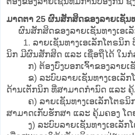
ຕ້ອງຂອງລາຍເຊັນທີ່ມີການປ້ອງກັນ ຊຶ່
ມາດຕາ 25 ຜົນສັກສິດຂອງລາຍເຊັນທ
ຜົນສັກສິດຂອງລາຍເຊັນທາງເອເລັກໂຕຣນ
1. ລາຍເຊັນທາງເອເລັກໂຕຣນິກ ທີ່ມີ
ນິກ ມີຜົນສັກສິດ ແລະ ເຊື່ອຖືໄດ້ ໃນກໍ
ກ) ຕ້ອງບົ່ງບອກເຈົ້າຂອງລາຍເຊັນ
ຂ) ລະບົບລາຍເຊັນທາງເອເລັກໂຕຣນິ
ດ້ານເຕັກນິກ ທີ່ສາມາດກຳນົດ ແລະ ຄຸ້
ຄ) ລາຍເຊັນທາງເອເລັກໂຕຣນິກ ທີ່
ສາມາດເກັບຮັກສາ ແລະ ຄຸ້ມຄອງ ໂດຍເຈ
ງ) ລະບົບລາຍເຊັນທາງເອເລັກໂຕຣນິກ