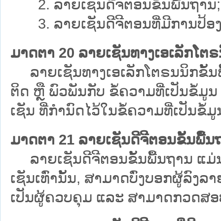
2. ລາຍເຊັນດີຈີຕອນຂັ້ນພື້ນຖານ;
3. ລາຍເຊັນດີຈີຕອນທີ່ມີການປ້ອງ
ມາດຕາ 20 ລາຍເຊັນທາງເອເລັກໂຕຣນິ
ລາຍເຊັນທາງເອເລັກໂຕຣນນິກຂັ້ນພື້ນ
ຕິດ ຫຼື ພົວພັນກັບ ຂໍ້ຄວາມທີ່ເປັນຂໍ້
ເຊັນ ທີ່ກຳນົດໄວ້ໃນຂໍ້ຄວາມທີ່ເປັນຂໍ້ມູນ
ມາດຕາ 21 ລາຍເຊັນດີຈີຕອນຂັ້ນພື້ນ
ລາຍເຊັນດີຈີຕອນຂັ້ນພື້ນຖານ ແມ່ນ 
ເຊັນເທົ່ານັ້ນ, ສາມາດບົ່ງບອກຜູ້ລົງລ
ເປັນຜູ້ຄວບຄຸມ ແລະ ສາມາດກວດສອບໄດ