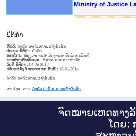
ງລັດຖະການໃຫ້ຜູ້ປະສານງານ
ງປະຕິບັດວຽກງານຈົດໝາຍເຫດ
ານຈົດໝາຍເຫດທາງລັດຖະການ
ານຈົດໝາຍເຫດທາງລັດຖະການ
ະ ເວັບໄຊຈົດໝາຍເຫດທາງ
ະ ເວັບໄຊຈົດໝາຍເຫດທາງ
ເຫດທາງລັດຖະການ ໃຫ້ຜູ້
ເຫດທາງລັດຖະການ ໃຫ້ຜູ້
Ministry of Justice 
ານສັນຕິບານປະຊາຊົນ
ຄານຕຳຫຼວດປະຊາຊົນ
າຊົນ ພາກເໜືອ
ຊາຊົນ ພາກກາງ
າກເໜືອ
າກກາງ
ະການ
າກໃຕ້
ນິຕິກໍາ
ຫົວຂໍ້:
ດຳລັດ ວ່າດ້ວຍການແຈ້ງຊັບສິນ
ປະເພດ ນິຕິກໍາ:
ດໍາລັດ
ອອກໂດຍ:
ຫ້ອງວ່າການສຳນັກງານນາຍົກລັດຖະມົນຕີ
ພາກສ່ວນຮັບຜິດຊອບ:
ອົງການກວດກາແຫ່ງລັດ
ວັນທີ່ ນິຕິກໍາ :
04-06-2013
ເຜີຍແຜ່ລົງ ຈົດໝາຍເຫດ ວັນທີ່ :
16-01-2014
ດຳລັດ ວ່າດ້ວຍການແຈ້ງຊັບສິນ
ດາວໂຫຼດ ລາວ:
ດຳລັດ ວ່າດ້ວຍການແຈ້ງຊັບສິນ
ຈົດ​ໝາຍ​ເຫດ​ທາງ​ລ
ໂດຍ: ກ
ສະ​ຫງວນ​ລ