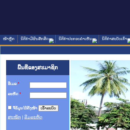
ໜ້າຫຼັກ
ນິຕິກໍາມີຜົນສັກສິດ
ນິຕິກໍາປະກອບຄໍາເຫັນ
ນິຕິກໍາສະບັບເກົ່າ
ພື້ນທີ່ຂອງສະມາຊິກ
ອີເມລ
*
ລະຫັດ
*
ຈື່ຂໍ້ມູນໄວ້ຄັ້ງໜ້າ
ສະໝັກ
|
ລືມລະຫັດ