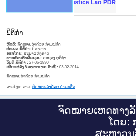
ງລັດຖະການໃຫ້ຜູ້ປະສານງານ
ງປະຕິບັດວຽກງານຈົດໝາຍເຫດ
ານຈົດໝາຍເຫດທາງລັດຖະການ
ານຈົດໝາຍເຫດທາງລັດຖະການ
ະ ເວັບໄຊຈົດໝາຍເຫດທາງ
ະ ເວັບໄຊຈົດໝາຍເຫດທາງ
ເຫດທາງລັດຖະການ ໃຫ້ຜູ້
ເຫດທາງລັດຖະການ ໃຫ້ຜູ້
Ministry of Justice Lao PDR
ານສັນຕິບານປະຊາຊົນ
ຄານຕຳຫຼວດປະຊາຊົນ
າຊົນ ພາກເໜືອ
ຊາຊົນ ພາກກາງ
າກເໜືອ
າກກາງ
ະການ
າກໃຕ້
ນິຕິກໍາ
ຫົວຂໍ້:
ກົດໝາຍວ່າດ້ວຍ ກຳມະສິດ
ປະເພດ ນິຕິກໍາ:
ກົດໝາຍ
ອອກໂດຍ:
ສະພາແຫ່ງຊາດ
ພາກສ່ວນຮັບຜິດຊອບ:
ກະຊວງ ຍຸຕິທໍາ
ວັນທີ່ ນິຕິກໍາ :
27-06-1990
ເຜີຍແຜ່ລົງ ຈົດໝາຍເຫດ ວັນທີ່ :
03-02-2014
ກົດໝາຍວ່າດ້ວຍ ກຳມະສິດ
ດາວໂຫຼດ ລາວ:
ກົດໝາຍວ່າດ້ວຍ ກຳມະສິດ
ຈົດ​ໝາຍ​ເຫດ​ທາງ​ລ
ໂດຍ: ກ
ສະ​ຫງວນ​ລ