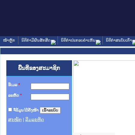
ໜ້າຫຼັກ
ນິຕິກໍາມີຜົນສັກສິດ
ນິຕິກໍາປະກອບຄໍາເຫັນ
ນິຕິກໍາສະບັບເກົ່າ
ພື້ນທີ່ຂອງສະມາຊິກ
ອີເມລ
*
ລະຫັດ
*
ຈື່ຂໍ້ມູນໄວ້ຄັ້ງໜ້າ
ສະໝັກ
|
ລືມລະຫັດ