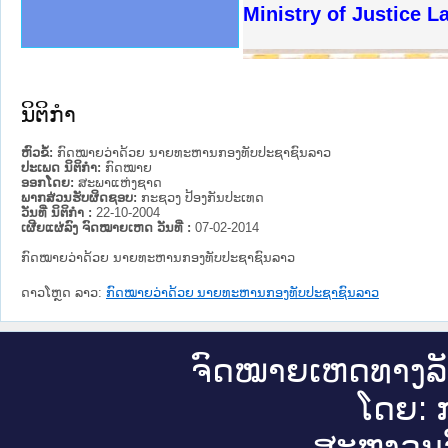
ງລັດຖະການໃຫ້ຜູ້ປະສານງານ
ງປະຕິບັດວຽກງານຈົດໝາຍເຫດ
ານຈົດໝາຍເຫດທາງລັດຖະການ
ານຈົດໝາຍເຫດທາງລັດຖະການ
ະ ເວັບໄຊຈົດໝາຍເຫດທາງ
ະ ເວັບໄຊຈົດໝາຍເຫດທາງ
ເຫດທາງລັດຖະການ ໃຫ້ຜູ້
ເຫດທາງລັດຖະການ ໃຫ້ຜູ້
Ministry of Justice 
ານສັນຕິບານປະຊາຊົນ
ຄານຕຳຫຼວດປະຊາຊົນ
າຊົນ ພາກເໜືອ
ຊາຊົນ ພາກກາງ
າກເໜືອ
າກກາງ
ະການ
າກໃຕ້
ນິຕິກໍາ
ຫົວຂໍ້:
ກົດໝາຍວ່າດ້ວຍ ນາຍທະຫານກອງທັບປະຊາຊົນລາວ
ປະເພດ ນິຕິກໍາ:
ກົດໝາຍ
ອອກໂດຍ:
ສະພາແຫ່ງຊາດ
ພາກສ່ວນຮັບຜິດຊອບ:
ກະຊວງ ປ້ອງກັນປະເທດ
ວັນທີ່ ນິຕິກໍາ :
22-10-2004
ເຜີຍແຜ່ລົງ ຈົດໝາຍເຫດ ວັນທີ່ :
07-02-2014
ກົດໝາຍວ່າດ້ວຍ ນາຍທະຫານກອງທັບປະຊາຊົນລາວ
ດາວໂຫຼດ ລາວ:
ກົດໝາຍວ່າດ້ວຍ ນາຍທະຫານກອງທັບປະຊາຊົນລາວ
ຈົດ​ໝາຍ​ເຫດ​ທາງ​ລ
ໂດຍ: ກ
ສະ​ຫງວນ​ລ