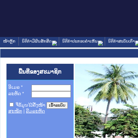
ໜ້າຫຼັກ
ນິຕິກໍາມີຜົນສັກສິດ
ນິຕິກໍາປະກອບຄໍາເຫັນ
ນິຕິກໍາສະບັບເກົ່າ
ພື້ນທີ່ຂອງສະມາຊິກ
ອີເມລ
*
ລະຫັດ
*
ຈື່ຂໍ້ມູນໄວ້ຄັ້ງໜ້າ
ສະໝັກ
|
ລືມລະຫັດ