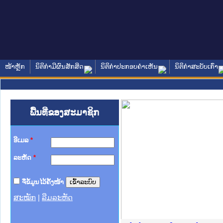
ໜ້າຫຼັກ
ນິຕິກໍາມີຜົນສັກສິດ
ນິຕິກໍາປະກອບຄໍາເຫັນ
ນິຕິກໍາສະບັບເກົ່າ
ພື້ນທີ່ຂອງສະມາຊິກ
ອີເມລ
*
ລະຫັດ
*
ຈື່ຂໍ້ມູນໄວ້ຄັ້ງໜ້າ
ສະໝັກ
|
ລືມລະຫັດ