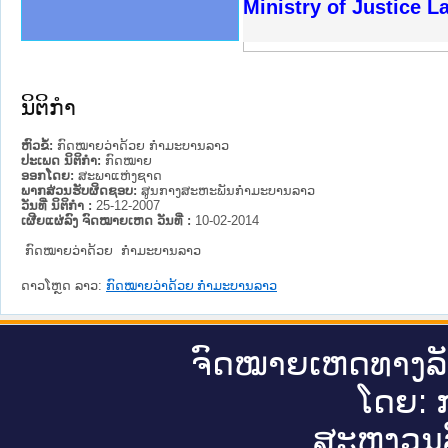
ງລັດຖະການໃຫ້ຜູ້ປະສານງານ
ງປະຕິບັດວຽກງານຈົດໝາຍເຫດ
ານຈົດໝາຍເຫດທາງລັດຖະການ
ານຈົດໝາຍເຫດທາງລັດຖະການ
ະ ເວັບໄຊຈົດໝາຍເຫດທາງ
ະ ເວັບໄຊຈົດໝາຍເຫດທາງ
ເຫດທາງລັດຖະການ ໃຫ້ຜູ້
ເຫດທາງລັດຖະການ ໃຫ້ຜູ້
Ministry of Justice 
ານສັນຕິບານປະຊາຊົນ
ຄານຕຳຫຼວດປະຊາຊົນ
າຊົນ ພາກເໜືອ
ຊາຊົນ ພາກກາງ
າກເໜືອ
າກກາງ
ະການ
າກໃຕ້
ນິຕິກໍາ
ຫົວຂໍ້:
ກົດໝາຍວ່າດ້ວຍ ກຳມະບານລາວ
ປະເພດ ນິຕິກໍາ:
ກົດໝາຍ
ອອກໂດຍ:
ສະພາແຫ່ງຊາດ
ພາກສ່ວນຮັບຜິດຊອບ:
ສູນກາງສະຫະພັນກຳມະບານລາວ
ວັນທີ່ ນິຕິກໍາ :
25-12-2007
ເຜີຍແຜ່ລົງ ຈົດໝາຍເຫດ ວັນທີ່ :
10-02-2014
ກົດໝາຍວ່າດ້ວຍ ກຳມະບານລາວ
ດາວໂຫຼດ ລາວ:
ກົດໝາຍວ່າດ້ວຍ ກຳມະບານລາວ
ຈົດ​ໝາຍ​ເຫດ​ທາງ​ລ
ໂດຍ: ກ
ສະ​ຫງວນ​ລ