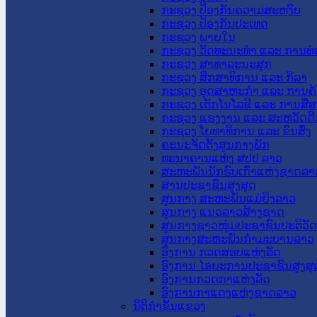
ກະຊວງ ປ້ອງກັນຄວາມສະຫງົບ
ກະຊວງ ປ້ອງກັນປະເທດ
ກະຊວງ ພາຍໃນ
ກະຊວງ ວັດທະນະທຳ ແລະ ການທ່
ກະຊວງ ສາທາລະນະສຸກ
ກະຊວງ ສຶກສາທິການ ແລະ ກິລາ
ກະຊວງ ອຸດສາຫະກຳ ແລະ ການຄ້
ກະຊວງ ເຕັກໂນໂລຊີ ແລະ ການສື່
ກະຊວງ ແຮງງານ ແລະ ສະຫວັດດີ
ກະຊວງ ໂຍທາທິການ ແລະ ຂົນສົ່ງ
ຄະນະຈັດຕັ້ງສູນກາງພັກ
ທະນາຄານແຫ່ງ ສປປ ລາວ
ສະຫະພັນນັກຮົບເກົ່າແຫ່ງຊາດລາ
ສານປະຊາຊົນສູງສຸດ
ສູນກາງ ສະຫະພັນແມ່ຍິງລາວ
ສູນກາງ ແນວລາວສ້າງຊາດ
ສູນກາງຊາວໜຸ່ມປະຊາຊົນປະຕິວັ
ສູນກາງສະຫະພັນກຳມະບານລາວ
ອົງການ ກວດສອບແຫ່ງລັດ
ອົງການ ໄອຍະການປະຊາຊົນສູງສຸ
ອົງການກວດກາແຫ່ງລັດ
ອົງການກາແດງແຫ່ງຊາດລາວ
ນິຕິກໍາຂັ້ນແຂວງ