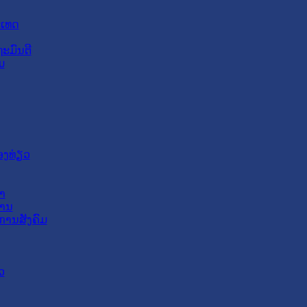
ະເທດ
ະມົນຕີ
ມ
ອງທ່ຽວ
າ
ສານ
ການສັງຄົມ
ວ