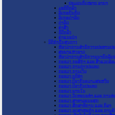
ປະມວນກົດໝາຍ ອາຍາ
ມະຕິຕົກລົງ
ລັດຖະບັນຍັດ
ລັດຖະດໍາລັດ
ດໍາລັດ
ຄໍາສັ່ງ
ຂໍ້ຕົກລົງ
ຄໍາແນະນໍາ
ນິຕິກຳຂັ້ນສູນກາງ
ຫ້ອງວ່າການສໍານັກງານປະທານປ
ສະພາແຫ່ງຊາດ
ຫ້ອງວ່າການສຳນັກງານນາຍົກລັດຖ
ກະຊວງ ກະສິກຳ ແລະ ສິ່ງແວດລ້ອ
ກະຊວງ ການຕ່າງປະເທດ
ກະຊວງ ການເງິນ
ກະຊວງ ຍຸຕິທໍາ
ກະຊວງ ປ້ອງກັນຄວາມສະຫງົບ
ກະຊວງ ປ້ອງກັນປະເທດ
ກະຊວງ ພາຍໃນ
ກະຊວງ ວັດທະນະທຳ ແລະ ການທ່
ກະຊວງ ສາທາລະນະສຸກ
ກະຊວງ ສຶກສາທິການ ແລະ ກິລາ
ກະຊວງ ອຸດສາຫະກຳ ແລະ ການຄ້