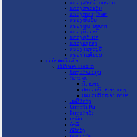
ແຂວງ ສະຫວັນນະເຂດ
ແຂວງ ສາລະວັນ
ແຂວງ ຫລວງນໍ້າທາ
ແຂວງ ຫົວພັນ
ແຂວງ ຫຼວງພະບາງ
ແຂວງ ອັດຕະປື
ແຂວງ ອຸດົມໄຊ
ແຂວງ ເຊກອງ
ແຂວງ ໄຊຍະບູລີ
ແຂວງ ໄຊສົມບູນ
ນິຕິກໍາສະບັບເກົ່າ
ນິຕິກຳຕາມປະເພດ
ລັດຖະທໍາມະນູນ
ກົດໝາຍ
ກົດໝາຍ
ປະມວນກົດໝາຍ ແພ່ງ
ປະມວນກົດໝາຍ ອາຍາ
ມະຕິຕົກລົງ
ລັດຖະບັນຍັດ
ລັດຖະດໍາລັດ
ດໍາລັດ
ຄໍາສັ່ງ
ຂໍ້ຕົກລົງ
ຄໍາແນະນໍາ