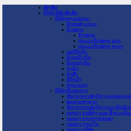
ໜ້າຫຼັກ
ນິຕິກໍາມີຜົນສັກສິດ
ນິຕິກໍາຕາມປະເພດ
ລັດຖະທໍາມະນູນ
ກົດໝາຍ
ກົດໝາຍ
ປະມວນກົດໝາຍ ແພ່ງ
ປະມວນກົດໝາຍ ອາຍາ
ມະຕິຕົກລົງ
ລັດຖະບັນຍັດ
ລັດຖະດໍາລັດ
ດໍາລັດ
ຄໍາສັ່ງ
ຂໍ້ຕົກລົງ
ຄໍາແນະນໍາ
ນິຕິກໍາຂັ້ນສູນກາງ
ຫ້ອງວ່າການສໍານັກງານປະທານປ
ສະພາແຫ່ງຊາດ
ຫ້ອງວ່າການສຳນັກງານນາຍົກລັດຖ
ກະຊວງ ກະສິກຳ ແລະ ສິ່ງແວດລ້ອ
ກະຊວງ ການຕ່າງປະເທດ
ກະຊວງ ການເງິນ
ກະຊວງ ຍຸຕິທໍາ