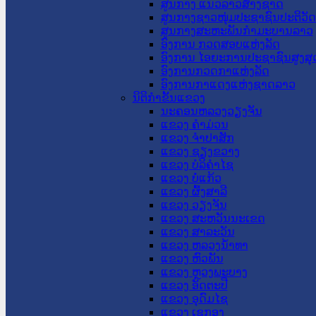
ສູນກາງ ແນວລາວສ້າງຊາດ
ສູນກາງຊາວໜຸ່ມປະຊາຊົນປະຕິວັ
ສູນກາງສະຫະພັນກຳມະບານລາວ
ອົງການ ກວດສອບແຫ່ງລັດ
ອົງການ ໄອຍະການປະຊາຊົນສູງສຸ
ອົງການກວດກາແຫ່ງລັດ
ອົງການກາແດງແຫ່ງຊາດລາວ
ນິຕິກໍາຂັ້ນແຂວງ
ນະ​ຄອນ​ຫລວງວຽງຈັນ
ແຂວງ ຄໍາມ່ວນ
ແຂວງ ຈໍາປາສັກ
ແຂວງ ຊຽງຂວາງ
ແຂວງ ບໍລິຄໍາໄຊ
ແຂວງ ບໍ່ແກ້ວ
ແຂວງ ຜົ້ງສາລີ
ແຂວງ ວຽງຈັນ
ແຂວງ ສະຫວັນນະເຂດ
ແຂວງ ສາລະວັນ
ແຂວງ ຫລວງນໍ້າທາ
ແຂວງ ຫົວພັນ
ແຂວງ ຫຼວງພະບາງ
ແຂວງ ອັດຕະປື
ແຂວງ ອຸດົມໄຊ
ແຂວງ ເຊກອງ