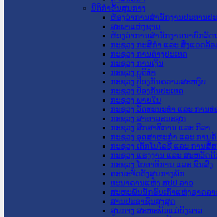
ນິຕິກໍາຂັ້ນສູນກາງ
ຫ້ອງວ່າການສໍານັກງານປະທານປ
ສະພາແຫ່ງຊາດ
ຫ້ອງວ່າການສຳນັກງານນາຍົກລັດຖ
ກະຊວງ ກະສິກຳ ແລະ ສິ່ງແວດລ້ອ
ກະຊວງ ການຕ່າງປະເທດ
ກະຊວງ ການເງິນ
ກະຊວງ ຍຸຕິທໍາ
ກະຊວງ ປ້ອງກັນຄວາມສະຫງົບ
ກະຊວງ ປ້ອງກັນປະເທດ
ກະຊວງ ພາຍໃນ
ກະຊວງ ວັດທະນະທຳ ແລະ ການທ່
ກະຊວງ ສາທາລະນະສຸກ
ກະຊວງ ສຶກສາທິການ ແລະ ກິລາ
ກະຊວງ ອຸດສາຫະກຳ ແລະ ການຄ້
ກະຊວງ ເຕັກໂນໂລຊີ ແລະ ການສື່
ກະຊວງ ແຮງງານ ແລະ ສະຫວັດດີ
ກະຊວງ ໂຍທາທິການ ແລະ ຂົນສົ່ງ
ຄະນະຈັດຕັ້ງສູນກາງພັກ
ທະນາຄານແຫ່ງ ສປປ ລາວ
ສະຫະພັນນັກຮົບເກົ່າແຫ່ງຊາດລາ
ສານປະຊາຊົນສູງສຸດ
ສູນກາງ ສະຫະພັນແມ່ຍິງລາວ