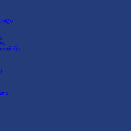
ອງທ່ຽວ
າ
ສານ
ການສັງຄົມ
ວ
ດລາວ
ດ