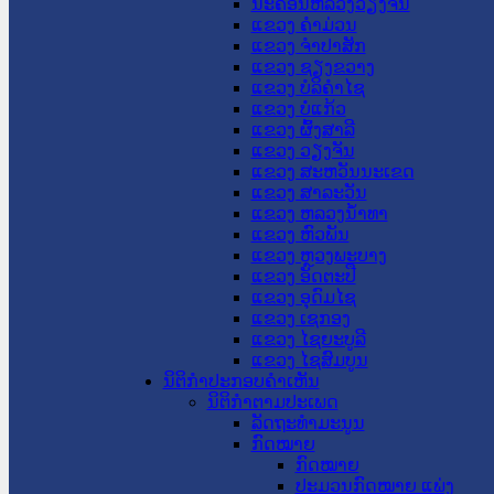
ນະ​ຄອນ​ຫລວງວຽງຈັນ
ແຂວງ ຄໍາມ່ວນ
ແຂວງ ຈໍາປາສັກ
ແຂວງ ຊຽງຂວາງ
ແຂວງ ບໍລິຄໍາໄຊ
ແຂວງ ບໍ່ແກ້ວ
ແຂວງ ຜົ້ງສາລີ
ແຂວງ ວຽງຈັນ
ແຂວງ ສະຫວັນນະເຂດ
ແຂວງ ສາລະວັນ
ແຂວງ ຫລວງນໍ້າທາ
ແຂວງ ຫົວພັນ
ແຂວງ ຫຼວງພະບາງ
ແຂວງ ອັດຕະປື
ແຂວງ ອຸດົມໄຊ
ແຂວງ ເຊກອງ
ແຂວງ ໄຊຍະບູລີ
ແຂວງ ໄຊສົມບູນ
ນິຕິກໍາປະກອບຄໍາເຫັນ
ນິຕິກໍາຕາມປະເພດ
ລັດຖະທໍາມະນູນ
ກົດໝາຍ
ກົດໝາຍ
ປະມວນກົດໝາຍ ແພ່ງ