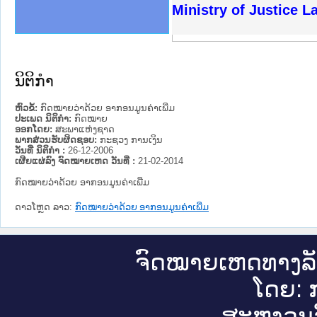
ງລັດຖະການໃຫ້ຜູ້ປະສານງານ
ງປະຕິບັດວຽກງານຈົດໝາຍເຫດ
ານຈົດໝາຍເຫດທາງລັດຖະການ
ານຈົດໝາຍເຫດທາງລັດຖະການ
ະ ເວັບໄຊຈົດໝາຍເຫດທາງ
ະ ເວັບໄຊຈົດໝາຍເຫດທາງ
ເຫດທາງລັດຖະການ ໃຫ້ຜູ້
ເຫດທາງລັດຖະການ ໃຫ້ຜູ້
Ministry of Justice 
ານສັນຕິບານປະຊາຊົນ
ຄານຕຳຫຼວດປະຊາຊົນ
າຊົນ ພາກເໜືອ
ຊາຊົນ ພາກກາງ
າກເໜືອ
າກກາງ
ະການ
າກໃຕ້
ນິຕິກໍາ
ຫົວຂໍ້:
ກົດໝາຍວ່າດ້ວຍ ອາກອນມູນຄ່າເພີ່ມ
ປະເພດ ນິຕິກໍາ:
ກົດໝາຍ
ອອກໂດຍ:
ສະພາແຫ່ງຊາດ
ພາກສ່ວນຮັບຜິດຊອບ:
ກະຊວງ ການເງິນ
ວັນທີ່ ນິຕິກໍາ :
26-12-2006
ເຜີຍແຜ່ລົງ ຈົດໝາຍເຫດ ວັນທີ່ :
21-02-2014
ກົດໝາຍວ່າດ້ວຍ ອາກອນມູນຄ່າເພີ່ມ
ດາວໂຫຼດ ລາວ:
ກົດໝາຍວ່າດ້ວຍ ອາກອນມູນຄ່າເພີ່ມ
ຈົດ​ໝາຍ​ເຫດ​ທາງ​ລ
ໂດຍ: ກ
ສະ​ຫງວນ​ລ