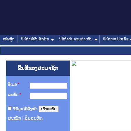
ໜ້າຫຼັກ
ນິຕິກໍາມີຜົນສັກສິດ
ນິຕິກໍາປະກອບຄໍາເຫັນ
ນິຕິກໍາສະບັບເກົ່າ
ພື້ນທີ່ຂອງສະມາຊິກ
ອີເມລ
*
ລະຫັດ
*
ຈື່ຂໍ້ມູນໄວ້ຄັ້ງໜ້າ
ສະໝັກ
|
ລືມລະຫັດ