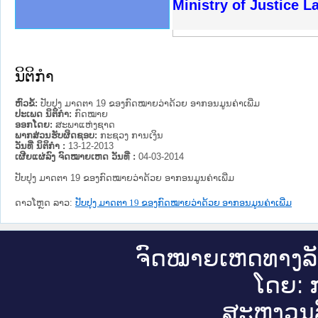
ງລັດຖະການໃຫ້ຜູ້ປະສານງານ
ງປະຕິບັດວຽກງານຈົດໝາຍເຫດ
ານຈົດໝາຍເຫດທາງລັດຖະການ
ານຈົດໝາຍເຫດທາງລັດຖະການ
ະ ເວັບໄຊຈົດໝາຍເຫດທາງ
ະ ເວັບໄຊຈົດໝາຍເຫດທາງ
ເຫດທາງລັດຖະການ ໃຫ້ຜູ້
ເຫດທາງລັດຖະການ ໃຫ້ຜູ້
Ministry of Justice 
ານສັນຕິບານປະຊາຊົນ
ຄານຕຳຫຼວດປະຊາຊົນ
າຊົນ ພາກເໜືອ
ຊາຊົນ ພາກກາງ
າກເໜືອ
າກກາງ
ະການ
າກໃຕ້
ນິຕິກໍາ
ຫົວຂໍ້:
ປັບປຸງ ມາດຕາ 19 ຂອງກົດໝາຍວ່າດ້ວຍ ອາກອນມູນຄ່າເພີ່ມ
ປະເພດ ນິຕິກໍາ:
ກົດໝາຍ
ອອກໂດຍ:
ສະພາແຫ່ງຊາດ
ພາກສ່ວນຮັບຜິດຊອບ:
ກະຊວງ ການເງິນ
ວັນທີ່ ນິຕິກໍາ :
13-12-2013
ເຜີຍແຜ່ລົງ ຈົດໝາຍເຫດ ວັນທີ່ :
04-03-2014
ປັບປຸງ ມາດຕາ 19 ຂອງກົດໝາຍວ່າດ້ວຍ ອາກອນມູນຄ່າເພີ່ມ
ດາວໂຫຼດ ລາວ:
ປັບປຸງ ມາດຕາ 19 ຂອງກົດໝາຍວ່າດ້ວຍ ອາກອນມູນຄ່າເພີ່ມ
ຈົດ​ໝາຍ​ເຫດ​ທາງ​ລ
ໂດຍ: ກ
ສະ​ຫງວນ​ລ