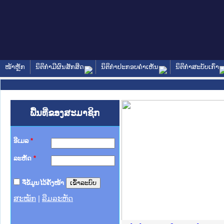
ໜ້າຫຼັກ
ນິຕິກໍາມີຜົນສັກສິດ
ນິຕິກໍາປະກອບຄໍາເຫັນ
ນິຕິກໍາສະບັບເກົ່າ
ພື້ນທີ່ຂອງສະມາຊິກ
ອີເມລ
*
ລະຫັດ
*
ຈື່ຂໍ້ມູນໄວ້ຄັ້ງໜ້າ
ສະໝັກ
|
ລືມລະຫັດ