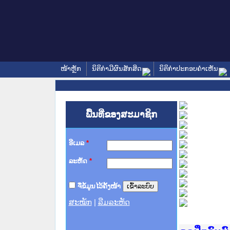
ໜ້າຫຼັກ
ນິຕິກໍາມີຜົນສັກສິດ
ນິຕິກໍາປະກອບຄໍາເຫັນ
ພື້ນທີ່ຂອງສະມາຊິກ
ອີເມລ
*
ລະຫັດ
*
ຈື່ຂໍ້ມູນໄວ້ຄັ້ງໜ້າ
ສະໝັກ
|
ລືມລະຫັດ