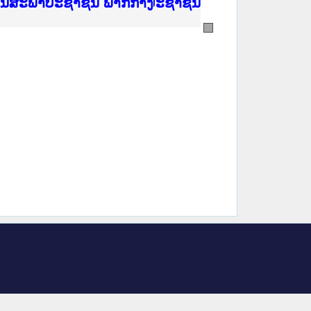
ີ່ ສະຖາບັນຍຸຕິທຳແຫ່ງຊາດ
ງານສະພາປະຊາຊົນ ພາກເໜືອ
ງລັດຖະການ
ັບ ພາກກາງ
ັບ ພາກໃຕ້
 ທີ່ ວິທະຍາຄານຕຳຫຼວດປະຊາຊົນ
ທີ່ ວິທະຍາຄານສັນຕິບານປະຊາຊົນ
້ນແຂວງພາກເໜືອ
ງານສະພາປະຊາຊົນ ພາກກາງ