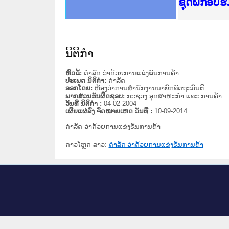
Ministry o
ເຜີຍແຜ່ວັ
ກະຊວງຍຸຕິ
ຊຸດຝຶກອົບ
ກອງປະຊຸມທ
ຝຶກອົບຮົມ
ຝຶກອົບຮົມ
ເຜີຍແຜ່ແອ
ເຜີຍແຜ່ແອ
ຍົກລະດັບວ
ຊຸດຝຶກອົບ
ນິຕິກໍາ
ຫົວຂໍ້:
ດໍາລັດ ວ່າດ້ວຍການແຂ່ງຂັນການຄ້າ
ປະເພດ ນິຕິກໍາ:
ດໍາລັດ
ອອກໂດຍ:
ຫ້ອງວ່າການສຳນັກງານນາຍົກລັດຖະມົນຕີ
ພາກສ່ວນຮັບຜິດຊອບ:
ກະຊວງ ອຸດສາຫະກຳ ແລະ ການຄ້າ
ວັນທີ່ ນິຕິກໍາ :
04-02-2004
ເຜີຍແຜ່ລົງ ຈົດໝາຍເຫດ ວັນທີ່ :
10-09-2014
ດໍາລັດ ວ່າດ້ວຍການແຂ່ງຂັນການຄ້າ
ດາວໂຫຼດ ລາວ:
ດໍາລັດ ວ່າດ້ວຍການແຂ່ງຂັນການຄ້າ