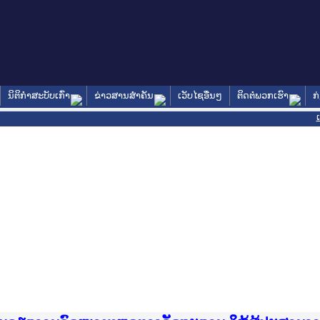
ນິຕິກໍາສະບັບເກົ່າ
ຂ່າວສານສໍາຄັນ
ເວັບໄຊອື່ນໆ
ຕິດຕໍ່ພວກເຮົາ
ກ