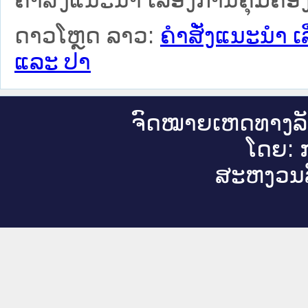
ຄຳສັ່ງແນະນຳ ເລື່ອງການຄຸ້ມຄອງ
ດາວໂຫຼດ ລາວ:
ຄຳສັ່ງແນະນຳ ເລ
ແລະ ປາ
ຈົດ​ໝາຍ​ເຫດ​ທາງ​ລ
ໂດຍ: ກ
ສະ​ຫງວນ​ລ