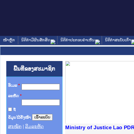
ໜ້າຫຼັກ
ນິຕິກໍາມີຜົນສັກສິດ
ນິຕິກໍາປະກອບຄໍາເຫັນ
ນິຕິກໍາສະບັບເກົ່າ
ພື້ນທີ່ຂອງສະມາຊິກ
ອີເມລ
*
ລະຫັດ
*
ຈື່
ຂໍ້ມູນໄວ້ຄັ້ງໜ້າ
ສະໝັກ
|
ລືມລະຫັດ
ງລັດຖະການໃຫ້ຜູ້ປະສານງານ
້ງປະຕິບັດວຽກງານຈົດໝາຍເຫດ
ງານຈົດໝາຍເຫດທາງລັດຖະການ
ງານຈົດໝາຍເຫດທາງລັດຖະການ
ລະ ເວັບໄຊຈົດໝາຍເຫດທາງ
ລະ ເວັບໄຊຈົດໝາຍເຫດທາງ
ຍເຫດທາງລັດຖະການ ໃຫ້ຜູ້
ຍເຫດທາງລັດຖະການ ໃຫ້ຜູ້
Ministry of Justice Lao PD