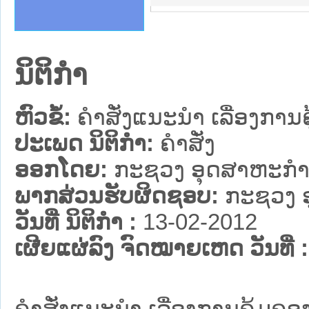
ຄານສັນຕິບານປະຊາຊົນ
າຄານຕຳຫຼວດປະຊາຊົນ
ຊາຊົນ ພາກເໜືອ
ຊາຊົນ ພາກກາງ
ພາກເໜືອ
າກກາງ
ຖະການ
າກໃຕ້
ນິຕິກໍາ
ຫົວຂໍ້:
ຄຳສັ່ງແນະນຳ ເລື່ອງການຄ
ປະເພດ ນິຕິກໍາ:
ຄໍາສັ່ງ
ອອກໂດຍ:
ກະຊວງ ອຸດສາຫະກຳ
ພາກສ່ວນຮັບຜິດຊອບ:
ກະຊວງ 
ວັນທີ່ ນິຕິກໍາ :
13-02-2012
ເຜີຍແຜ່ລົງ ຈົດໝາຍເຫດ ວັນທີ່ :