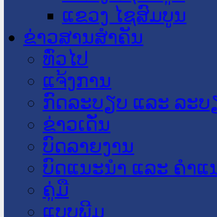
ແຂວງ ໄຊສົມບູນ
ຂ່າວສານສໍາຄັນ
​ທົ່ວ​ໄປ
ແຈ້ງການ
ກົດລະບຽບ ແລະ ລະບ
ຂ່າວເດັ່ນ
ບົດລາຍງານ
ບົດແນະນໍາ ແລະ ຄໍາແ
ຄູ່ມື
ແບບພີມ