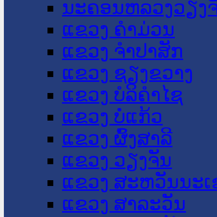
ນະ​ຄອນ​ຫລວງວຽງຈ
ແຂວງ ຄໍາມ່ວນ
ແຂວງ ຈໍາປາສັກ
ແຂວງ ຊຽງຂວາງ
ແຂວງ ບໍລິຄໍາໄຊ
ແຂວງ ບໍ່ແກ້ວ
ແຂວງ ຜົ້ງສາລີ
ແຂວງ ວຽງຈັນ
ແຂວງ ສະຫວັນນະເ
ແຂວງ ສາລະວັນ