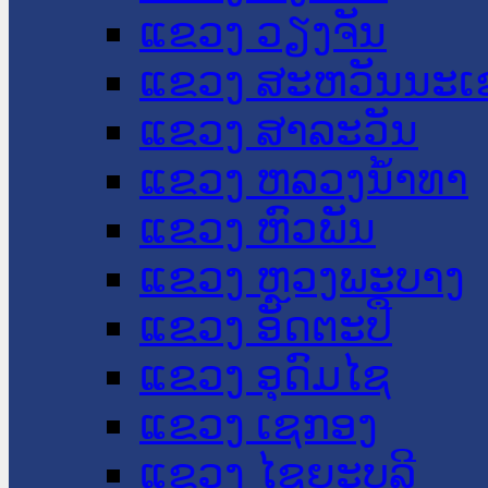
ແຂວງ ວຽງຈັນ
ແຂວງ ສະຫວັນນະເ
ແຂວງ ສາລະວັນ
ແຂວງ ຫລວງນໍ້າທາ
ແຂວງ ຫົວພັນ
ແຂວງ ຫຼວງພະບາງ
ແຂວງ ອັດຕະປື
ແຂວງ ອຸດົມໄຊ
ແຂວງ ເຊກອງ
ແຂວງ ໄຊຍະບູລີ