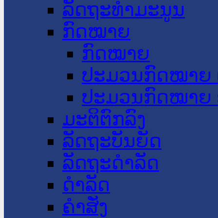
ລັດຖະທໍາມະນູນ
ກົດໝາຍ
ກົດໝາຍ
ປະມວນກົດໝາຍ 
ປະມວນກົດໝາຍ 
ມະຕິຕົກລົງ
ລັດຖະບັນຍັດ
ລັດຖະດໍາລັດ
ດໍາລັດ
ຄໍາສັ່ງ