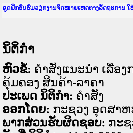
Ministry of Justice Lao PDR
ເຜີຍແຜ່ວັບໄຊຈົດໝາຍເຫດທາງລັດຖະການ ແລະ ແອັບກ
ກະຊວງຍຸຕິທຳ
ຊຸດຝຶກອົບຮົມວຽກງານຈົດໝາຍເຫດທາງລັດຖະການ ໃ
ກອງປະຊຸມທົບທວນຄືນການຈັດຕັ້ງປະຕິບັດວຽກງານຈ
ຝຶກອົບຮົມ ຜູ່ປະສານງານວຽກງານຈົດໝາຍເຫດທາງລັ
ຝຶກອົບຮົມ ຜູ່ປະສານງານວຽກງານຈົດໝາຍເຫດທາງລັດ
ເຜີຍແຜ່ແອັບກົດໝາຍລາວ ແລະ ເວັບໄຊຈົດໝາຍເຫດທ
ເຜີຍແຜ່ແອັບກົດໝາຍລາວ ແລະ ເວັບໄຊຈົດໝາຍເຫດທາ
ຍົກລະດັບວຽກງານຈົດໝາຍເຫດທາງລັດຖະການໃຫ້ຜູ້
ຊຸດຝຶກອົບຮົມວຽກງານຈົດໝາຍເຫດທາງລັດຖະການ ໃ
ນິຕິກໍາ
ຫົວຂໍ້:
ຄຳສັ່ງແນະນຳ ເລື່ອ
ຄຸ້ມຄອງ ສິນຄ້າ-ລາຄາ
ປະເພດ ນິຕິກໍາ:
ຄໍາສັ່ງ
ອອກໂດຍ:
ກະຊວງ ອຸດສາຫ
ພາກສ່ວນຮັບຜິດຊອບ:
ກະຊ