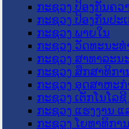
ກະຊວງ ປ້ອງກັນຄວ
ກະຊວງ ປ້ອງກັນປະ
ກະຊວງ ພາຍໃນ
ກະຊວງ ວັດທະນະທຳ
ກະຊວງ ສາທາລະນະ
ກະຊວງ ສຶກສາທິການ
ກະຊວງ ອຸດສາຫະກຳ
ກະຊວງ ເຕັກໂນໂລຊີ
ກະຊວງ ແຮງງານ ແລ
ກະຊວງ ໂຍທາທິການ 