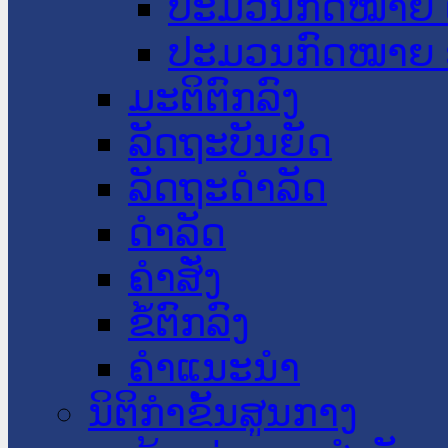
ປະມວນກົດໝາຍ 
ປະມວນກົດໝາຍ 
ມະຕິຕົກລົງ
ລັດຖະບັນຍັດ
ລັດຖະດໍາລັດ
ດໍາລັດ
ຄໍາສັ່ງ
ຂໍ້ຕົກລົງ
ຄໍາແນະນໍາ
ນິຕິກຳຂັ້ນສູນກາງ