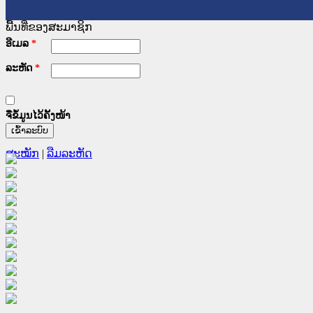
ພື້ນທີ່ຂອງສະມາຊິກ
ອີເມລ
*
ລະຫັດ
*
ຈື່ຂໍ້ມູນໄວ້ຄັ້ງໜ້າ
ສະໝັກ
|
ລືມລະຫັດ