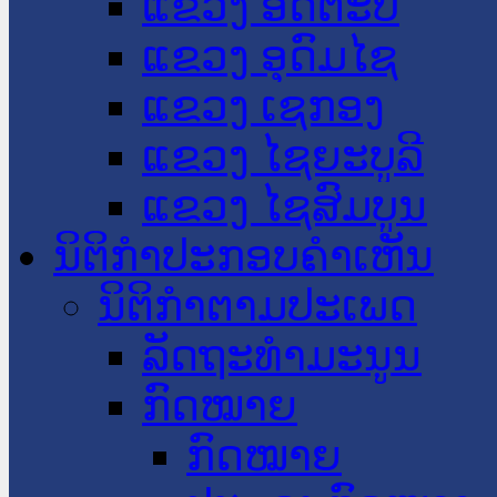
ແຂວງ ອັດຕະປື
ແຂວງ ອຸດົມໄຊ
ແຂວງ ເຊກອງ
ແຂວງ ໄຊຍະບູລີ
ແຂວງ ໄຊສົມບູນ
ນິຕິກໍາປະກອບຄໍາເຫັນ
ນິຕິກໍາຕາມປະເພດ
ລັດຖະທໍາມະນູນ
ກົດໝາຍ
ກົດໝາຍ