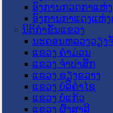
ອົງການກວດກາແຫ່ງ
ອົງການກາແດງແຫ່
ນິຕິກໍາຂັ້ນແຂວງ
ນະ​ຄອນ​ຫລວງວຽງຈ
ແຂວງ ຄໍາມ່ວນ
ແຂວງ ຈໍາປາສັກ
ແຂວງ ຊຽງຂວາງ
ແຂວງ ບໍລິຄໍາໄຊ
ແຂວງ ບໍ່ແກ້ວ
ແຂວງ ຜົ້ງສາລີ