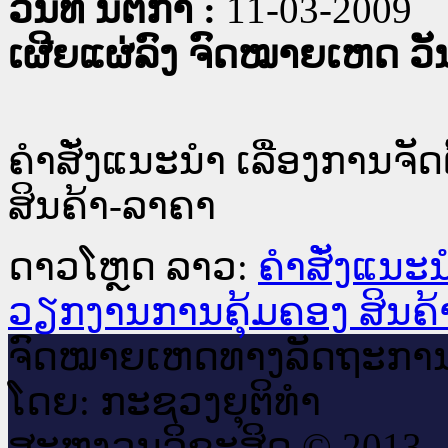
ວັນທີ່ ນິຕິກໍາ :
11-03-2009
ເຜີຍແຜ່ລົງ ຈົດໝາຍເຫດ ວັນທ
ຄຳສັ່ງແນະນຳ ເລື່ອງການຈັ
ສິນຄ້າ-ລາຄາ
ດາວໂຫຼດ ລາວ:
ຄຳສັ່ງແນະນຳ
ວຽກງານການຄຸ້ມຄອງ ສິນຄ້
ຈົດ​ໝາຍ​ເຫດ​ທາງ​ລັດ​ຖະ​ກາ
ໂດຍ: ກະ​ຊວງຍຸ​ຕິ​ທຳ
ສະ​ຫງວນ​ລິ​ຂະ​ສິດ © 2013