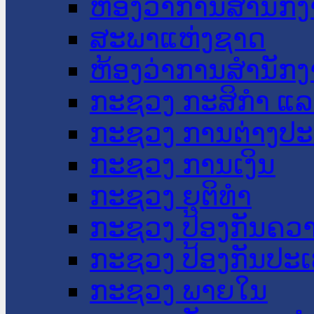
ຫ້ອງວ່າການສໍານັ
ສະພາແຫ່ງຊາດ
ຫ້ອງວ່າການສຳນັກງ
ກະຊວງ ກະສິກຳ ແລະ
ກະຊວງ ການຕ່າງປ
ກະຊວງ ການເງິນ
ກະຊວງ ຍຸຕິທໍາ
ກະຊວງ ປ້ອງກັນຄວ
ກະຊວງ ປ້ອງກັນປະ
ກະຊວງ ພາຍໃນ