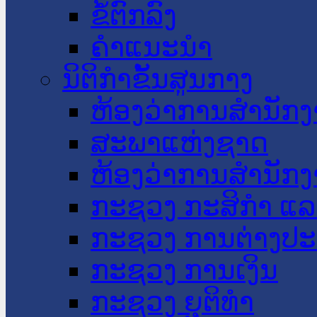
ຂໍ້ຕົກລົງ
ຄໍາແນະນໍາ
ນິຕິກໍາຂັ້ນສູນກາງ
ຫ້ອງວ່າການສໍານັ
ສະພາແຫ່ງຊາດ
ຫ້ອງວ່າການສຳນັກງ
ກະຊວງ ກະສິກຳ ແລະ
ກະຊວງ ການຕ່າງປ
ກະຊວງ ການເງິນ
ກະຊວງ ຍຸຕິທໍາ