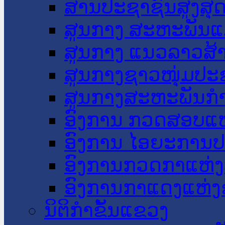
ສານປະຊາຊົນສູງສຸ
ສູນກາງ ສະຫະພັນແ
ສູນກາງ ແນວລາວສ້
ສູນກາງຊາວໜຸ່ມປະ
ສູນກາງສະຫະພັນກ
ອົງການ ກວດສອບແຫ
ອົງການ ໄອຍະການປ
ອົງການກວດກາແຫ່ງ
ອົງການກາແດງແຫ່
ນິຕິກໍາຂັ້ນແຂວງ