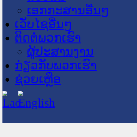
ເອກກະສານອື່ນໆ
ເວັບໄຊອື່ນໆ
ຕິດຕໍ່ພວກເຮົາ
ຜູ້ປະສານງານ
ກ່ຽວກັບພວກເຮົາ
ຊ່ວຍເຫຼືອ