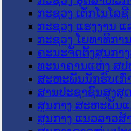
ກະຊວງ ເຕັກໂນໂລຊີ
ກະຊວງ ແຮງງານ ແລ
ກະຊວງ ໂຍທາທິການ 
ຄະນະຈັດຕັ້ງສູນກາງ
ທະນາຄານແຫ່ງ ສປ
ສະຫະພັນນັກຮົບເກົ
ສານປະຊາຊົນສູງສຸ
ສູນກາງ ສະຫະພັນແ
ສູນກາງ ແນວລາວສ້