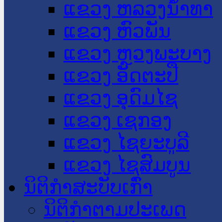
ແຂວງ ຫລວງນໍ້າທາ
ແຂວງ ຫົວພັນ
ແຂວງ ຫຼວງພະບາງ
ແຂວງ ອັດຕະປື
ແຂວງ ອຸດົມໄຊ
ແຂວງ ເຊກອງ
ແຂວງ ໄຊຍະບູລີ
ແຂວງ ໄຊສົມບູນ
ນິຕິກໍາສະບັບເກົ່າ
ນິຕິກຳຕາມປະເພດ