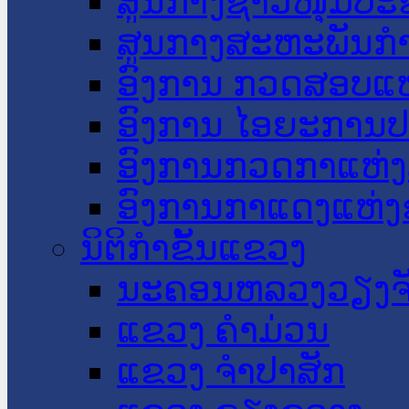
ສູນກາງຊາວໜຸ່ມປະ
ສູນກາງສະຫະພັນກ
ອົງການ ກວດສອບແຫ
ອົງການ ໄອຍະການປ
ອົງການກວດກາແຫ່ງ
ອົງການກາແດງແຫ່
ນິຕິກໍາຂັ້ນແຂວງ
ນະ​ຄອນ​ຫລວງວຽງຈ
ແຂວງ ຄໍາມ່ວນ
ແຂວງ ຈໍາປາສັກ