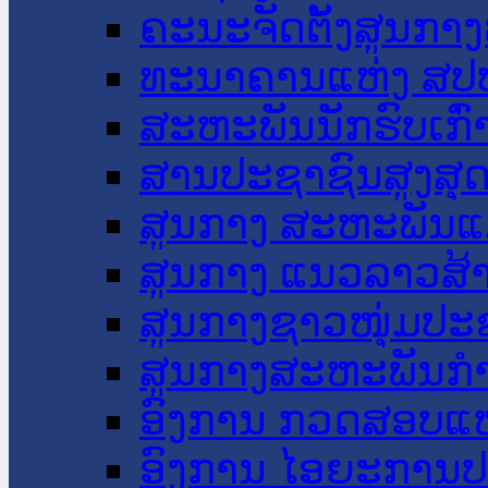
ຄະນະຈັດຕັ້ງສູນກາງ
ທະນາຄານແຫ່ງ ສປ
ສະຫະພັນນັກຮົບເກົ
ສານປະຊາຊົນສູງສຸ
ສູນກາງ ສະຫະພັນແ
ສູນກາງ ແນວລາວສ້
ສູນກາງຊາວໜຸ່ມປະ
ສູນກາງສະຫະພັນກ
ອົງການ ກວດສອບແຫ
ອົງການ ໄອຍະການປ