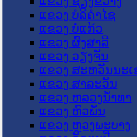
ແຂວງ ຊຽງຂວາງ
ແຂວງ ບໍລິຄໍາໄຊ
ແຂວງ ບໍ່ແກ້ວ
ແຂວງ ຜົ້ງສາລີ
ແຂວງ ວຽງຈັນ
ແຂວງ ສະຫວັນນະເ
ແຂວງ ສາລະວັນ
ແຂວງ ຫລວງນໍ້າທາ
ແຂວງ ຫົວພັນ
ແຂວງ ຫຼວງພະບາງ