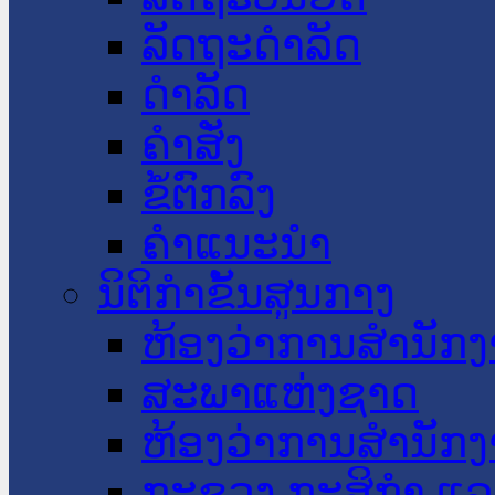
ລັດຖະດໍາລັດ
ດໍາລັດ
ຄໍາສັ່ງ
ຂໍ້ຕົກລົງ
ຄໍາແນະນໍາ
ນິຕິກໍາຂັ້ນສູນກາງ
ຫ້ອງວ່າການສໍານັ
ສະພາແຫ່ງຊາດ
ຫ້ອງວ່າການສຳນັກງ
ກະຊວງ ກະສິກຳ ແລະ