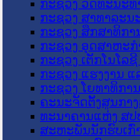
ກະຊວງ ວັດທະນະທຳ
ກະຊວງ ສາທາລະນະ
ກະຊວງ ສຶກສາທິການ
ກະຊວງ ອຸດສາຫະກຳ
ກະຊວງ ເຕັກໂນໂລຊີ
ກະຊວງ ແຮງງານ ແລ
ກະຊວງ ໂຍທາທິການ 
ຄະນະຈັດຕັ້ງສູນກາງ
ທະນາຄານແຫ່ງ ສປ
ສະຫະພັນນັກຮົບເກົ