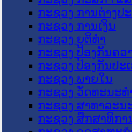
ກະຊວງ ການຕ່າງປ
ກະຊວງ ການເງິນ
ກະຊວງ ຍຸຕິທໍາ
ກະຊວງ ປ້ອງກັນຄວ
ກະຊວງ ປ້ອງກັນປະ
ກະຊວງ ພາຍໃນ
ກະຊວງ ວັດທະນະທຳ
ກະຊວງ ສາທາລະນະ
ກະຊວງ ສຶກສາທິການ
ກະຊວງ ອຸດສາຫະກຳ