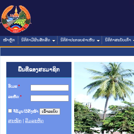
ໜ້າຫຼັກ
ນິຕິກໍາມີຜົນສັກສິດ
ນິຕິກໍາປະກອບຄໍາເຫັນ
ນິຕິກໍາສະບັບເກົ່າ
ພື້ນທີ່ຂອງສະມາຊິກ
ອີເມລ
*
ລະຫັດ
*
ຈື່ຂໍ້ມູນໄວ້ຄັ້ງໜ້າ
ສະໝັກ
|
ລືມລະຫັດ