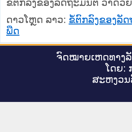
ຂໍ້ຕົກລົງຂອງລັດຖະມົນຕີ ວ່າດ້
ດາວໂຫຼດ ລາວ:
ຂໍ້ຕົກລົງຂອງລັ
ພືດ
ຈົດ​ໝາຍ​ເຫດ​ທາງ​ລ
ໂດຍ: ກ
ສະ​ຫງວນ​ລ