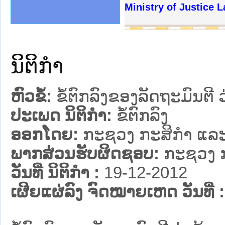
ງລັດຖະການໃຫ້ຜູ້ປະສານງານ
້ງປະຕິບັດວຽກງານຈົດໝາຍເຫດ
ງານຈົດໝາຍເຫດທາງລັດຖະການ
ງານຈົດໝາຍເຫດທາງລັດຖະການ
ລະ ເວັບໄຊຈົດໝາຍເຫດທາງ
ລະ ເວັບໄຊຈົດໝາຍເຫດທາງ
ຍເຫດທາງລັດຖະການ ໃຫ້ຜູ້
ຍເຫດທາງລັດຖະການ ໃຫ້ຜູ້
Ministry of Justice 
ຄານສັນຕິບານປະຊາຊົນ
າຄານຕຳຫຼວດປະຊາຊົນ
ຊາຊົນ ພາກເໜືອ
ຊາຊົນ ພາກກາງ
ພາກເໜືອ
າກກາງ
ຖະການ
າກໃຕ້
ນິຕິກໍາ
ຫົວຂໍ້:
ຂໍ້ຕົກລົງຂອງລັດຖະມົນຕີ
ປະເພດ ນິຕິກໍາ:
ຂໍ້ຕົກລົງ
ອອກໂດຍ:
ກະຊວງ ກະສິກຳ ແລະ
ພາກສ່ວນຮັບຜິດຊອບ:
ກະຊວງ ກ
ວັນທີ່ ນິຕິກໍາ :
19-12-2012
ເຜີຍແຜ່ລົງ ຈົດໝາຍເຫດ ວັນທີ່ :