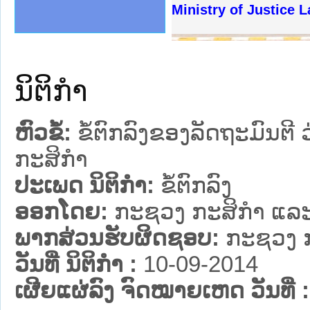
ງລັດຖະການໃຫ້ຜູ້ປະສານງານ
້ງປະຕິບັດວຽກງານຈົດໝາຍເຫດ
ງານຈົດໝາຍເຫດທາງລັດຖະການ
ງານຈົດໝາຍເຫດທາງລັດຖະການ
ລະ ເວັບໄຊຈົດໝາຍເຫດທາງ
ລະ ເວັບໄຊຈົດໝາຍເຫດທາງ
ຍເຫດທາງລັດຖະການ ໃຫ້ຜູ້
ຍເຫດທາງລັດຖະການ ໃຫ້ຜູ້
Ministry of Justice 
ຄານສັນຕິບານປະຊາຊົນ
າຄານຕຳຫຼວດປະຊາຊົນ
ຊາຊົນ ພາກເໜືອ
ຊາຊົນ ພາກກາງ
ພາກເໜືອ
າກກາງ
ຖະການ
າກໃຕ້
ນິຕິກໍາ
ຫົວຂໍ້:
ຂໍ້ຕົກລົງຂອງລັດຖະມົນຕີ
ກະສິກໍາ
ປະເພດ ນິຕິກໍາ:
ຂໍ້ຕົກລົງ
ອອກໂດຍ:
ກະຊວງ ກະສິກຳ ແລະ
ພາກສ່ວນຮັບຜິດຊອບ:
ກະຊວງ ກ
ວັນທີ່ ນິຕິກໍາ :
10-09-2014
ເຜີຍແຜ່ລົງ ຈົດໝາຍເຫດ ວັນທີ່ :