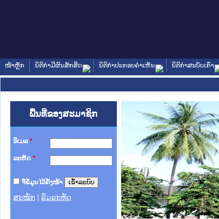
ໜ້າຫຼັກ
ນິຕິກໍາມີຜົນສັກສິດ
ນິຕິກໍາປະກອບຄໍາເຫັນ
ນິຕິກໍາສະບັບເກົ່າ
ພື້ນທີ່ຂອງສະມາຊິກ
ອີເມລ
*
ລະຫັດ
*
ຈື່ຂໍ້ມູນໄວ້ຄັ້ງໜ້າ
ສະໝັກ
|
ລືມລະຫັດ