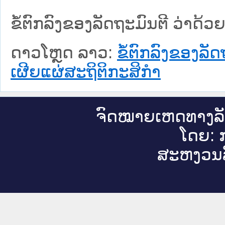
ຂໍ້ຕົກລົງຂອງລັດຖະມົນຕີ ວ່າດ້
ດາວໂຫຼດ ລາວ:
ຂໍ້ຕົກລົງຂອງລັ
ເຜີຍແຜ່ສະຖິຕິກະສິກໍາ
ຈົດ​ໝາຍ​ເຫດ​ທາງ​ລ
ໂດຍ: ກ
ສະ​ຫງວນ​ລ