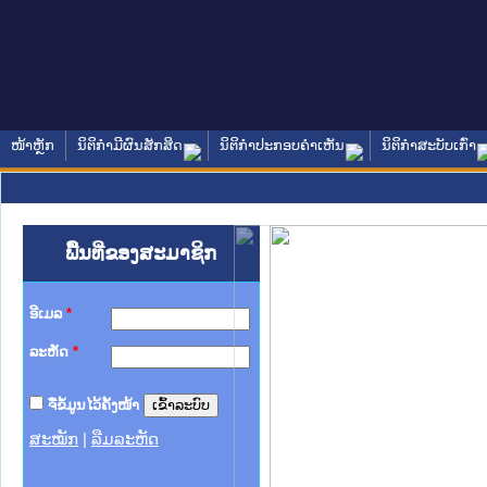
ໜ້າຫຼັກ
ນິຕິກໍາມີຜົນສັກສິດ
ນິຕິກໍາປະກອບຄໍາເຫັນ
ນິຕິກໍາສະບັບເກົ່າ
ພື້ນທີ່ຂອງສະມາຊິກ
ອີເມລ
*
ລະຫັດ
*
ຈື່ຂໍ້ມູນໄວ້ຄັ້ງໜ້າ
ສະໝັກ
|
ລືມລະຫັດ