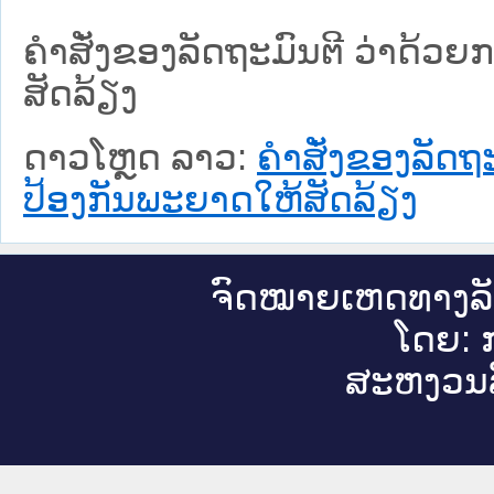
ຄໍາສັ່ງຂອງລັດຖະມົນຕີ ວ່າດ້ວ
ສັດລ້ຽງ
ດາວໂຫຼດ ລາວ:
ຄໍາສັ່ງຂອງລັດຖ
ປ້ອງກັນພະຍາດໃຫ້ສັດລ້ຽງ
ຈົດ​ໝາຍ​ເຫດ​ທາງ​ລ
ໂດຍ: ກ
ສະ​ຫງວນ​ລ