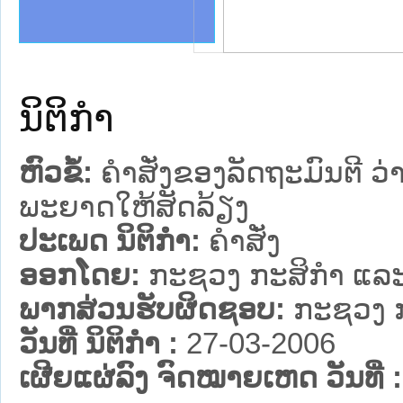
ງລັດຖະການໃຫ້ຜູ້ປະສານງານ
້ງປະຕິບັດວຽກງານຈົດໝາຍເຫດ
ລັດຖະການ ແລະ ແອັບກົດໝາຍ
ງານຈົດໝາຍເຫດທາງລັດຖະການ
ງານຈົດໝາຍເຫດທາງລັດຖະການ
ລະ ເວັບໄຊຈົດໝາຍເຫດທາງ
ລະ ເວັບໄຊຈົດໝາຍເຫດທາງ
ຍເຫດທາງລັດຖະການ ໃຫ້ຜູ້
ຄານສັນຕິບານປະຊາຊົນ
າຄານຕຳຫຼວດປະຊາຊົນ
ຊາຊົນ ພາກກາງ
ຍຸຕິທຳແຫ່ງຊາດ
ພາກເໜືອ
າກກາງ
ຖະການ
າກໃຕ້
ນິຕິກໍາ
ຫົວຂໍ້:
ຄໍາສັ່ງຂອງລັດຖະມົນຕີ ວ
ພະຍາດໃຫ້ສັດລ້ຽງ
ປະເພດ ນິຕິກໍາ:
ຄໍາສັ່ງ
ອອກໂດຍ:
ກະຊວງ ກະສິກຳ ແລະ
ພາກສ່ວນຮັບຜິດຊອບ:
ກະຊວງ ກ
ວັນທີ່ ນິຕິກໍາ :
27-03-2006
ເຜີຍແຜ່ລົງ ຈົດໝາຍເຫດ ວັນທີ່ :