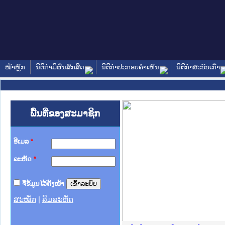
ໜ້າຫຼັກ
ນິຕິກໍາມີຜົນສັກສິດ
ນິຕິກໍາປະກອບຄໍາເຫັນ
ນິຕິກໍາສະບັບເກົ່າ
ພື້ນທີ່ຂອງສະມາຊິກ
ອີເມລ
*
ລະຫັດ
*
ຈື່ຂໍ້ມູນໄວ້ຄັ້ງໜ້າ
ສະໝັກ
|
ລືມລະຫັດ