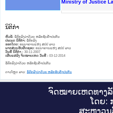
ງລັດຖະການໃຫ້ຜູ້ປະສານງານ
ງປະຕິບັດວຽກງານຈົດໝາຍເຫດ
ານຈົດໝາຍເຫດທາງລັດຖະການ
ານຈົດໝາຍເຫດທາງລັດຖະການ
ະ ເວັບໄຊຈົດໝາຍເຫດທາງ
ະ ເວັບໄຊຈົດໝາຍເຫດທາງ
ເຫດທາງລັດຖະການ ໃຫ້ຜູ້
ເຫດທາງລັດຖະການ ໃຫ້ຜູ້
Ministry of Justice 
ານສັນຕິບານປະຊາຊົນ
ຄານຕຳຫຼວດປະຊາຊົນ
າຊົນ ພາກເໜືອ
ຊາຊົນ ພາກກາງ
າກເໜືອ
າກກາງ
ະການ
າກໃຕ້
ນິຕິກໍາ
ຫົວຂໍ້:
ຂໍ້ຕົກລົງວ່າດ້ວຍ ຫລັກຊັບຄ້ຳປະກັນ
ປະເພດ ນິຕິກໍາ:
ຂໍ້ຕົກລົງ
ອອກໂດຍ:
ທະນາຄານແຫ່ງ ສປປ ລາວ
ພາກສ່ວນຮັບຜິດຊອບ:
ທະນາຄານແຫ່ງ ສປປ ລາວ
ວັນທີ່ ນິຕິກໍາ :
30-11-2007
ເຜີຍແຜ່ລົງ ຈົດໝາຍເຫດ ວັນທີ່ :
03-12-2014
ຂໍ້ຕົກລົງວ່າດ້ວຍ ຫລັກຊັບຄ້ຳປະກັນ
ດາວໂຫຼດ ລາວ:
ຂໍ້ຕົກລົງວ່າດ້ວຍ ຫລັກຊັບຄ້ຳປະກັນ
ຈົດ​ໝາຍ​ເຫດ​ທາງ​ລ
ໂດຍ: ກ
ສະ​ຫງວນ​ລ