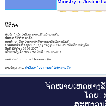
ງລັດຖະການໃຫ້ຜູ້ປະສານງານ
ງປະຕິບັດວຽກງານຈົດໝາຍເຫດ
ານຈົດໝາຍເຫດທາງລັດຖະການ
ານຈົດໝາຍເຫດທາງລັດຖະການ
ະ ເວັບໄຊຈົດໝາຍເຫດທາງ
ະ ເວັບໄຊຈົດໝາຍເຫດທາງ
ເຫດທາງລັດຖະການ ໃຫ້ຜູ້
ເຫດທາງລັດຖະການ ໃຫ້ຜູ້
Ministry of Justice 
ານສັນຕິບານປະຊາຊົນ
ຄານຕຳຫຼວດປະຊາຊົນ
າຊົນ ພາກເໜືອ
ຊາຊົນ ພາກກາງ
າກເໜືອ
າກກາງ
ະການ
າກໃຕ້
ນິຕິກໍາ
ຫົວຂໍ້:
ດໍາລັດວ່າດ້ວຍ ການແກ້ໄຂບໍານານຄືນ
ປະເພດ ນິຕິກໍາ:
ດໍາລັດ
ອອກໂດຍ:
ຫ້ອງວ່າການສຳນັກງານນາຍົກລັດຖະມົນຕີ
ພາກສ່ວນຮັບຜິດຊອບ:
ກະຊວງ ແຮງງານ ແລະ ສະຫວັດດີການສັງຄົມ
ວັນທີ່ ນິຕິກໍາ :
29-08-2007
ເຜີຍແຜ່ລົງ ຈົດໝາຍເຫດ ວັນທີ່ :
24-12-2014
ດໍາລັດວ່າດ້ວຍ ການແກ້ໄຂບໍານານຄືນ
ດາວໂຫຼດ ລາວ:
ດໍາລັດວ່າດ້ວຍ ການແກ້ໄຂບໍານານຄືນ
ຈົດ​ໝາຍ​ເຫດ​ທາງ​ລ
ໂດຍ: ກ
ສະ​ຫງວນ​ລ