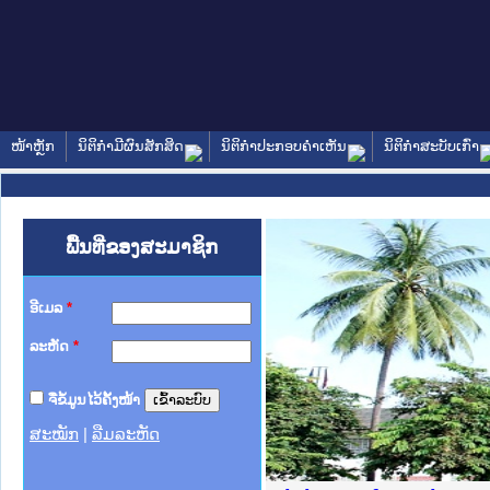
ໜ້າຫຼັກ
ນິຕິກໍາມີຜົນສັກສິດ
ນິຕິກໍາປະກອບຄໍາເຫັນ
ນິຕິກໍາສະບັບເກົ່າ
ພື້ນທີ່ຂອງສະມາຊິກ
ອີເມລ
*
ລະຫັດ
*
ຈື່ຂໍ້ມູນໄວ້ຄັ້ງໜ້າ
ສະໝັກ
|
ລືມລະຫັດ