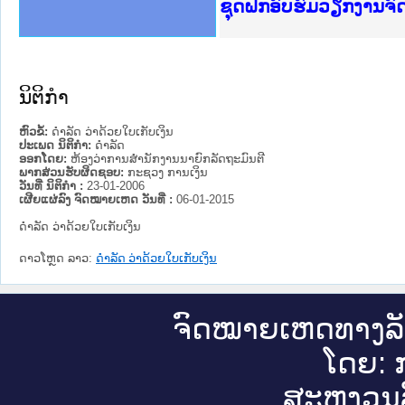
Ministry of Justice 
ເຜີຍແຜ່ວັບໄຊຈົດໝາຍເ
ກະຊວງຍຸຕິທຳ
ຊຸດຝຶກອົບຮົມວຽກງານຈ
ກອງປະຊຸມທົບທວນຄືນກາ
ຝຶກອົບຮົມ ຜູ່ປະສານງ
ຝຶກອົບຮົມ ຜູ່ປະສານງ
ເຜີຍແຜ່ແອັບກົດໝາຍລາ
ເຜີຍແຜ່ແອັບກົດໝາຍລາ
ຍົກລະດັບວຽກງານຈົດໝ
ຊຸດຝຶກອົບຮົມວຽກງານ
ນິຕິກໍາ
ຫົວຂໍ້:
ດຳລັດ ວ່າດ້ວຍໃບເກັບເງິນ
ປະເພດ ນິຕິກໍາ:
ດໍາລັດ
ອອກໂດຍ:
ຫ້ອງວ່າການສຳນັກງານນາຍົກລັດຖະມົນຕີ
ພາກສ່ວນຮັບຜິດຊອບ:
ກະຊວງ ການເງິນ
ວັນທີ່ ນິຕິກໍາ :
23-01-2006
ເຜີຍແຜ່ລົງ ຈົດໝາຍເຫດ ວັນທີ່ :
06-01-2015
ດຳລັດ ວ່າດ້ວຍໃບເກັບເງິນ
ດາວໂຫຼດ ລາວ:
ດຳລັດ ວ່າດ້ວຍໃບເກັບເງິນ
ຈົດ​ໝາຍ​ເຫດ​ທາງ​ລ
ໂດຍ: ກ
ສະ​ຫງວນ​ລ