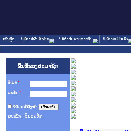
ໜ້າຫຼັກ
ນິຕິກໍາມີຜົນສັກສິດ
ນິຕິກໍາປະກອບຄໍາເຫັນ
ນິຕິກໍາສະບັບເກົ່າ
ພື້ນທີ່ຂອງສະມາຊິກ
ອີເມລ
*
ລະຫັດ
*
ຈື່ຂໍ້ມູນໄວ້ຄັ້ງໜ້າ
ສະໝັກ
|
ລືມລະຫັດ