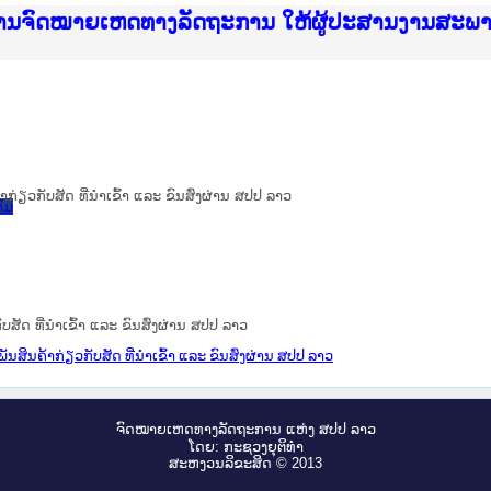
ice Lao PDR
ໝາຍເຫດທາງລັດຖະການ ແລະ ແອັບກົດໝາຍລາວ ທີ່ ສະຖາ
ງານຈົດໝາຍເຫດທາງລັດຖະການ ໃຫ້ຜູ້ປະສານງານສະພ
ືນການຈັດຕັ້ງປະຕິບັດວຽກງານຈົດໝາຍເຫດທາງລັດຖະ
ສານງານວຽກງານຈົດໝາຍເຫດທາງລັດຖະການ ສຳລັບ ພາກ
ສານງານວຽກງານຈົດໝາຍເຫດທາງລັດຖະການ ສຳລັບ ພາກໃ
າຍລາວ ແລະ ເວັບໄຊຈົດໝາຍເຫດທາງລັດຖະການ ທີ່ ວ
າຍລາວ ແລະ ເວັບໄຊຈົດໝາຍເຫດທາງລັດຖະການ ທີ່ ວິ
ົດໝາຍເຫດທາງລັດຖະການໃຫ້ຜູ້ປະສານງານຂັ້ນແຂວງ
ງານຈົດໝາຍເຫດທາງລັດຖະການ ໃຫ້ຜູ້ປະສານງານສະພ
ຽວກັບສັດ ທີ່ນຳເຂົ້າ ແລະ ຂົນສົ່ງຜ່ານ ສປປ ລາວ
ົມ
ັດ ທີ່ນຳເຂົ້າ ແລະ ຂົນສົ່ງຜ່ານ ສປປ ລາວ
ິນຄ້າກ່ຽວກັບສັດ ທີ່ນຳເຂົ້າ ແລະ ຂົນສົ່ງຜ່ານ ສປປ ລາວ
ຈົດ​ໝາຍ​ເຫດ​ທາງ​ລັດ​ຖະ​ການ ແຫ່ງ ສ​ປ​ປ ລາວ
ໂດຍ: ກະ​ຊວງຍຸ​ຕິ​ທຳ
ສະ​ຫງວນ​ລິ​ຂະ​ສິດ © 2013