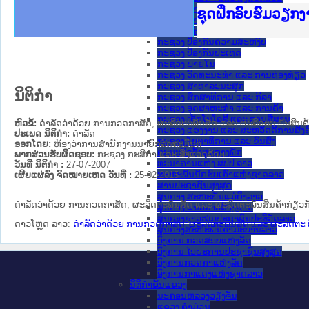
ກະຊວງ ການຕ່າງປະເທດ
Ministry of Just
ເຜີຍແຜ່ວັບໄຊຈົດ
ກະຊວງຍຸຕິທຳ
ຊຸດຝຶກອົບຮົມວຽກ
ກອງປະຊຸມທົບທວນຄ
ຝຶກອົບຮົມ ຜູ່ປະ
ຝຶກອົບຮົມ ຜູ່ປະ
ເຜີຍແຜ່ແອັບກົດໝ
ເຜີຍແຜ່ແອັບກົດໝ
ຍົກລະດັບວຽກງານຈ
ຊຸດຝຶກອົບຮົມວຽກ
ກະຊວງ ການເງິນ
ກະຊວງ ຍຸຕິທໍາ
ກະຊວງ ປ້ອງກັນຄວາມສະຫງົບ
ກະຊວງ ປ້ອງກັນປະເທດ
ກະຊວງ ພາຍໃນ
ກະຊວງ ວັດທະນະທຳ ແລະ ການທ່ອງທ່ຽວ
ກະຊວງ ສາທາລະນະສຸກ
ນິຕິກໍາ
ກະຊວງ ສຶກສາທິການ ແລະ ກິລາ
ກະຊວງ ອຸດສາຫະກຳ ແລະ ການຄ້າ
ກະຊວງ ເຕັກໂນໂລຊີ ແລະ ການສື່ສານ
ຫົວຂໍ້:
ດຳລັດວ່າດ້ວຍ ການກວດກາສັດ, ຜະລິດຕະພັນສັດ ແລະ ຜະລິດຕະ ພັນສິນຄ້າກ່
ກະຊວງ ແຮງງານ ແລະ ສະຫວັດດີການສັງຄ
ປະເພດ ນິຕິກໍາ:
ດໍາລັດ
ກະຊວງ ໂຍທາທິການ ແລະ ຂົນສົ່ງ
ອອກໂດຍ:
ຫ້ອງວ່າການສຳນັກງານນາຍົກລັດຖະມົນຕີ
ຄະນະຈັດຕັ້ງສູນກາງພັກ
ພາກສ່ວນຮັບຜິດຊອບ:
ກະຊວງ ກະສິກຳ ແລະ ສິ່ງແວດລ້ອມ
ທະນາຄານແຫ່ງ ສປປ ລາວ
ວັນທີ່ ນິຕິກໍາ :
27-07-2007
ສະຫະພັນນັກຮົບເກົ່າແຫ່ງຊາດລາວ
ເຜີຍແຜ່ລົງ ຈົດໝາຍເຫດ ວັນທີ່ :
25-02-2015
ສານປະຊາຊົນສູງສຸດ
ສູນກາງ ສະຫະພັນແມ່ຍິງລາວ
ດຳລັດວ່າດ້ວຍ ການກວດກາສັດ, ຜະລິດຕະພັນສັດ ແລະ ຜະລິດຕະພັນສິນຄ້າກ່ຽວກັບສ
ສູນກາງ ແນວລາວສ້າງຊາດ
ສູນກາງຊາວໜຸ່ມປະຊາຊົນປະຕິວັດລາວ
ດາວໂຫຼດ ລາວ:
ດຳລັດວ່າດ້ວຍ ການກວດກາສັດ, ຜະລິດຕະພັນສັດ ແລະ ຜະລິດຕະ ພັນສ
ສູນກາງສະຫະພັນກຳມະບານລາວ
ອົງການ ກວດສອບແຫ່ງລັດ
ອົງການ ໄອຍະການປະຊາຊົນສູງສຸດ
ອົງການກວດກາແຫ່ງລັດ
ອົງການກາແດງແຫ່ງຊາດລາວ
ນິຕິກໍາຂັ້ນແຂວງ
ນະ​ຄອນ​ຫລວງວຽງຈັນ
ແຂວງ ຄໍາມ່ວນ