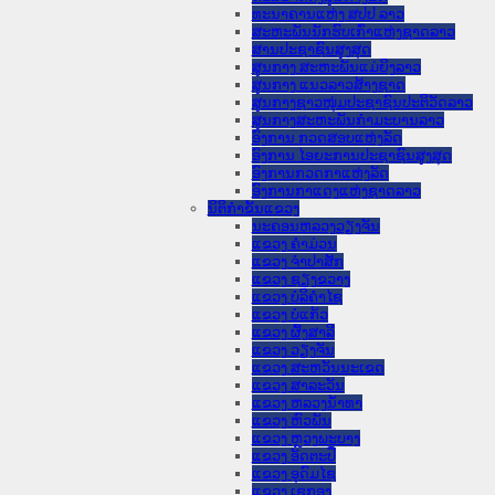
ທະນາຄານແຫ່ງ ສປປ ລາວ
ສະຫະພັນນັກຮົບເກົ່າແຫ່ງຊາດລາວ
ສານປະຊາຊົນສູງສຸດ
ສູນກາງ ສະຫະພັນແມ່ຍິງລາວ
ສູນກາງ ແນວລາວສ້າງຊາດ
ສູນກາງຊາວໜຸ່ມປະຊາຊົນປະຕິວັດລາວ
ສູນກາງສະຫະພັນກຳມະບານລາວ
ອົງການ ກວດສອບແຫ່ງລັດ
ອົງການ ໄອຍະການປະຊາຊົນສູງສຸດ
ອົງການກວດກາແຫ່ງລັດ
ອົງການກາແດງແຫ່ງຊາດລາວ
ນິຕິກໍາຂັ້ນແຂວງ
ນະ​ຄອນ​ຫລວງວຽງຈັນ
ແຂວງ ຄໍາມ່ວນ
ແຂວງ ຈໍາປາສັກ
ແຂວງ ຊຽງຂວາງ
ແຂວງ ບໍລິຄໍາໄຊ
ແຂວງ ບໍ່ແກ້ວ
ແຂວງ ຜົ້ງສາລີ
ແຂວງ ວຽງຈັນ
ແຂວງ ສະຫວັນນະເຂດ
ແຂວງ ສາລະວັນ
ແຂວງ ຫລວງນໍ້າທາ
ແຂວງ ຫົວພັນ
ແຂວງ ຫຼວງພະບາງ
ແຂວງ ອັດຕະປື
ແຂວງ ອຸດົມໄຊ
ແຂວງ ເຊກອງ