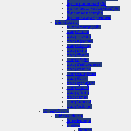
ອົງການ ກວດສອບແຫ່ງລັດ
ອົງການ ໄອຍະການປະຊາຊົນສູງສຸດ
ອົງການກວດກາແຫ່ງລັດ
ອົງການກາແດງແຫ່ງຊາດລາວ
ນິຕິກໍາຂັ້ນແຂວງ
ນະ​ຄອນ​ຫລວງວຽງຈັນ
ແຂວງ ຄໍາມ່ວນ
ແຂວງ ຈໍາປາສັກ
ແຂວງ ຊຽງຂວາງ
ແຂວງ ບໍລິຄໍາໄຊ
ແຂວງ ບໍ່ແກ້ວ
ແຂວງ ຜົ້ງສາລີ
ແຂວງ ວຽງຈັນ
ແຂວງ ສະຫວັນນະເຂດ
ແຂວງ ສາລະວັນ
ແຂວງ ຫລວງນໍ້າທາ
ແຂວງ ຫົວພັນ
ແຂວງ ຫຼວງພະບາງ
ແຂວງ ອັດຕະປື
ແຂວງ ອຸດົມໄຊ
ແຂວງ ເຊກອງ
ແຂວງ ໄຊຍະບູລີ
ແຂວງ ໄຊສົມບູນ
ນິຕິກໍາສະບັບເກົ່າ
ນິຕິກຳຕາມປະເພດ
ລັດຖະທໍາມະນູນ
ກົດໝາຍ
ກົດໝາຍ