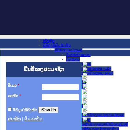
ໜ້າຫຼັກ
ນິຕິກໍາມີຜົນສັກສິດ
ນິຕິກໍາຕາມປະເພດ
ລັດຖະທໍາມະນູນ
ກົດໝາຍ
ກົດໝາຍ
ພື້ນທີ່ຂອງສະມາຊິກ
ປະມວນກົດໝາຍ ແພ່ງ
ປະມວນກົດໝາຍ ອາຍາ
ມະຕິຕົກລົງ
ລັດຖະບັນຍັດ
ອີເມລ
*
ລັດຖະດໍາລັດ
ດໍາລັດ
ລະຫັດ
*
ຄໍາສັ່ງ
ຂໍ້ຕົກລົງ
ຄໍາແນະນໍາ
ຈື່ຂໍ້ມູນໄວ້ຄັ້ງໜ້າ
ນິຕິກໍາຂັ້ນສູນກາງ
ຫ້ອງວ່າການສໍານັກງານປະທານປະເທດ
ສະໝັກ
|
ລືມລະຫັດ
ສະພາແຫ່ງຊາດ
ຫ້ອງວ່າການສຳນັກງານນາຍົກລັດຖະມົນຕີ
ກະຊວງ ກະສິກຳ ແລະ ສິ່ງແວດລ້ອມ