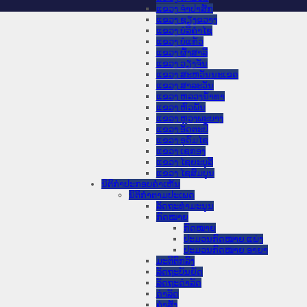
ແຂວງ ຈໍາປາສັກ
ແຂວງ ຊຽງຂວາງ
ແຂວງ ບໍລິຄໍາໄຊ
ແຂວງ ບໍ່ແກ້ວ
ແຂວງ ຜົ້ງສາລີ
ແຂວງ ວຽງຈັນ
ແຂວງ ສະຫວັນນະເຂດ
ແຂວງ ສາລະວັນ
ແຂວງ ຫລວງນໍ້າທາ
ແຂວງ ຫົວພັນ
ແຂວງ ຫຼວງພະບາງ
ແຂວງ ອັດຕະປື
ແຂວງ ອຸດົມໄຊ
ແຂວງ ເຊກອງ
ແຂວງ ໄຊຍະບູລີ
ແຂວງ ໄຊສົມບູນ
ນິຕິກໍາປະກອບຄໍາເຫັນ
ນິຕິກໍາຕາມປະເພດ
ລັດຖະທໍາມະນູນ
ກົດໝາຍ
ກົດໝາຍ
ປະມວນກົດໝາຍ ແພ່ງ
ປະມວນກົດໝາຍ ອາຍາ
ມະຕິຕົກລົງ
ລັດຖະບັນຍັດ
ລັດຖະດໍາລັດ
ດໍາລັດ
ຄໍາສັ່ງ