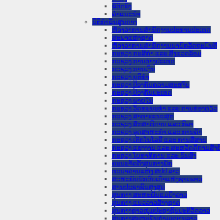
ຂໍ້ຕົກລົງ
ຄໍາແນະນໍາ
ນິຕິກຳຂັ້ນສູນກາງ
ຫ້ອງວ່າການສໍານັກງານປະທານປະເທດ
ສະພາແຫ່ງຊາດ
ຫ້ອງວ່າການສຳນັກງານນາຍົກລັດຖະມົນຕີ
ກະຊວງ ກະສິກຳ ແລະ ສິ່ງແວດລ້ອມ
ກະຊວງ ການຕ່າງປະເທດ
ກະຊວງ ການເງິນ
ກະຊວງ ຍຸຕິທໍາ
ກະຊວງ ປ້ອງກັນຄວາມສະຫງົບ
ກະຊວງ ປ້ອງກັນປະເທດ
ກະຊວງ ພາຍໃນ
ກະຊວງ ວັດທະນະທຳ ແລະ ການທ່ອງທ່ຽວ
ກະຊວງ ສາທາລະນະສຸກ
ກະຊວງ ສຶກສາທິການ ແລະ ກິລາ
ກະຊວງ ອຸດສາຫະກຳ ແລະ ການຄ້າ
ກະຊວງ ເຕັກໂນໂລຊີ ແລະ ການສື່ສານ
ກະຊວງ ແຮງງານ ແລະ ສະຫວັດດີການສັງຄ
ກະຊວງ ໂຍທາທິການ ແລະ ຂົນສົ່ງ
ຄະນະຈັດຕັ້ງສູນກາງພັກ
ທະນາຄານແຫ່ງ ສປປ ລາວ
ສະຫະພັນນັກຮົບເກົ່າແຫ່ງຊາດລາວ
ສານປະຊາຊົນສູງສຸດ
ສູນກາງ ສະຫະພັນແມ່ຍິງລາວ
ສູນກາງ ແນວລາວສ້າງຊາດ
ສູນກາງຊາວໜຸ່ມປະຊາຊົນປະຕິວັດລາວ
ສູນກາງສະຫະພັນກຳມະບານລາວ