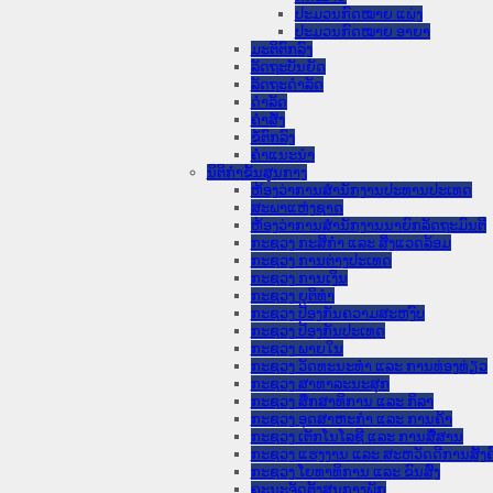
ປະມວນກົດໝາຍ ແພ່ງ
ປະມວນກົດໝາຍ ອາຍາ
ມະຕິຕົກລົງ
ລັດຖະບັນຍັດ
ລັດຖະດໍາລັດ
ດໍາລັດ
ຄໍາສັ່ງ
ຂໍ້ຕົກລົງ
ຄໍາແນະນໍາ
ນິຕິກໍາຂັ້ນສູນກາງ
ຫ້ອງວ່າການສໍານັກງານປະທານປະເທດ
ສະພາແຫ່ງຊາດ
ຫ້ອງວ່າການສຳນັກງານນາຍົກລັດຖະມົນຕີ
ກະຊວງ ກະສິກຳ ແລະ ສິ່ງແວດລ້ອມ
ກະຊວງ ການຕ່າງປະເທດ
ກະຊວງ ການເງິນ
ກະຊວງ ຍຸຕິທໍາ
ກະຊວງ ປ້ອງກັນຄວາມສະຫງົບ
ກະຊວງ ປ້ອງກັນປະເທດ
ກະຊວງ ພາຍໃນ
ກະຊວງ ວັດທະນະທຳ ແລະ ການທ່ອງທ່ຽວ
ກະຊວງ ສາທາລະນະສຸກ
ກະຊວງ ສຶກສາທິການ ແລະ ກິລາ
ກະຊວງ ອຸດສາຫະກຳ ແລະ ການຄ້າ
ກະຊວງ ເຕັກໂນໂລຊີ ແລະ ການສື່ສານ
ກະຊວງ ແຮງງານ ແລະ ສະຫວັດດີການສັງຄ
ກະຊວງ ໂຍທາທິການ ແລະ ຂົນສົ່ງ
ຄະນະຈັດຕັ້ງສູນກາງພັກ