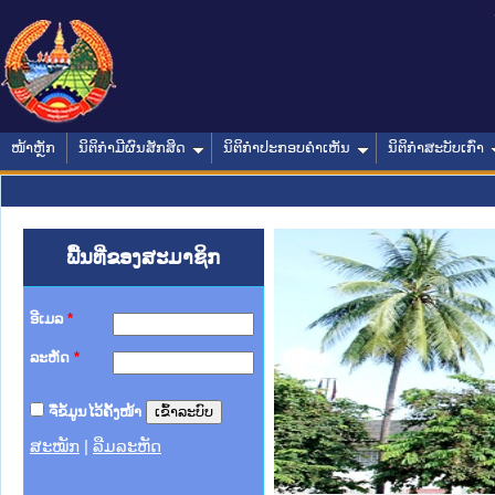
ໜ້າຫຼັກ
ນິຕິກໍາມີຜົນສັກສິດ
ນິຕິກໍາປະກອບຄໍາເຫັນ
ນິຕິກໍາສະບັບເກົ່າ
ພື້ນທີ່ຂອງສະມາຊິກ
ອີເມລ
*
ລະຫັດ
*
ຈື່ຂໍ້ມູນໄວ້ຄັ້ງໜ້າ
ສະໝັກ
|
ລືມລະຫັດ