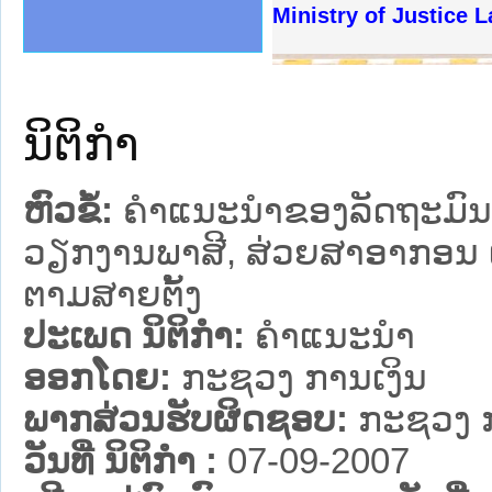
ງລັດຖະການໃຫ້ຜູ້ປະສານງານ
້ງປະຕິບັດວຽກງານຈົດໝາຍເຫດ
ງານຈົດໝາຍເຫດທາງລັດຖະການ
ງານຈົດໝາຍເຫດທາງລັດຖະການ
ລະ ເວັບໄຊຈົດໝາຍເຫດທາງ
ລະ ເວັບໄຊຈົດໝາຍເຫດທາງ
ຍເຫດທາງລັດຖະການ ໃຫ້ຜູ້
ຍເຫດທາງລັດຖະການ ໃຫ້ຜູ້
Ministry of Justice 
ຄານສັນຕິບານປະຊາຊົນ
າຄານຕຳຫຼວດປະຊາຊົນ
ຊາຊົນ ພາກເໜືອ
ຊາຊົນ ພາກກາງ
ພາກເໜືອ
າກກາງ
ຖະການ
າກໃຕ້
ນິຕິກໍາ
ຫົວຂໍ້:
ຄຳແນະນຳຂອງລັດຖະມົນຕ
ວຽກງານພາສີ, ສ່ວຍສາອາກອນ ແ
ຕາມສາຍຕັ້ງ
ປະເພດ ນິຕິກໍາ:
ຄໍາແນະນໍາ
ອອກໂດຍ:
ກະຊວງ ການເງິນ
ພາກສ່ວນຮັບຜິດຊອບ:
ກະຊວງ ກ
ວັນທີ່ ນິຕິກໍາ :
07-09-2007