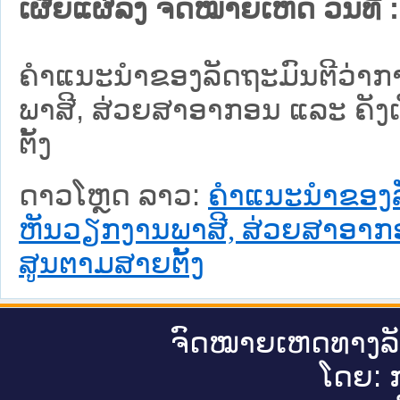
ເຜີຍແຜ່ລົງ ຈົດໝາຍເຫດ ວັນທີ່ :
ຄຳແນະນຳຂອງລັດຖະມົນຕີວ່າກ
ພາສີ, ສ່ວຍສາອາກອນ ແລະ ຄັງ
ຕັ້ງ
ດາວໂຫຼດ ລາວ:
ຄຳແນະນຳຂອງລັ
ຫັນວຽກງານພາສີ, ສ່ວຍສາອາກອ
ສູນຕາມສາຍຕັ້ງ
ຈົດ​ໝາຍ​ເຫດ​ທາງ​ລ
ໂດຍ: ກ