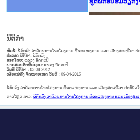
Ministry of Just
ເຜີຍແຜ່ວັບໄຊຈົດ
ກະຊວງຍຸຕິທຳ
ຊຸດຝຶກອົບຮົມວຽກ
ກອງປະຊຸມທົບທວນຄ
ຝຶກອົບຮົມ ຜູ່ປະ
ຝຶກອົບຮົມ ຜູ່ປະ
ເຜີຍແຜ່ແອັບກົດໝ
ເຜີຍແຜ່ແອັບກົດໝ
ຍົກລະດັບວຽກງານຈ
ຊຸດຝຶກອົບຮົມວຽກ
ນິຕິກໍາ
ຫົວຂໍ້:
ຂໍ້ຕົກລົງ ວ່າດ້ວຍການໂຈະໂຄງການ ທີ່ຂະແໜງການ ແລະ ເມືອງສະເໜີມາ ປະຕິ
ປະເພດ ນິຕິກໍາ:
ຂໍ້ຕົກລົງ
ອອກໂດຍ:
ແຂວງ ອັດຕະປື
ພາກສ່ວນຮັບຜິດຊອບ:
ແຂວງ ອັດຕະປື
ວັນທີ່ ນິຕິກໍາ :
03-08-2012
ເຜີຍແຜ່ລົງ ຈົດໝາຍເຫດ ວັນທີ່ :
09-04-2015
ຂໍ້ຕົກລົງ ວ່າດ້ວຍການໂຈະໂຄງການ ທີ່ຂະແໜງການ ແລະ ເມືອງສະເໜີມາ ປະຕິບັດໃນສ
ດາວໂຫຼດ ລາວ:
ຂໍ້ຕົກລົງ ວ່າດ້ວຍການໂຈະໂຄງການ ທີ່ຂະແໜງການ ແລະ ເມືອງສະເໜີ