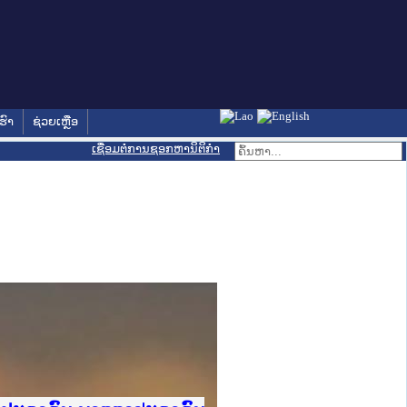
ຮົາ
ຊ່ວຍເຫຼືອ
ເຊື່ອມຕໍ່ການຊອກຫານິຕິກຳ