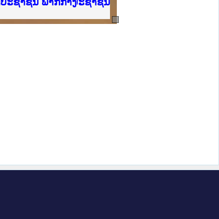
ບັນຍຸຕິທຳແຫ່ງຊາດ
າປະຊາຊົນ ພາກເໜືອ
ການ
ກາງ
ຕ້
ິທະຍາຄານຕຳຫຼວດປະຊາຊົນ
ທະຍາຄານສັນຕິບານປະຊາຊົນ
ພາກເໜືອ
າປະຊາຊົນ ພາກກາງ