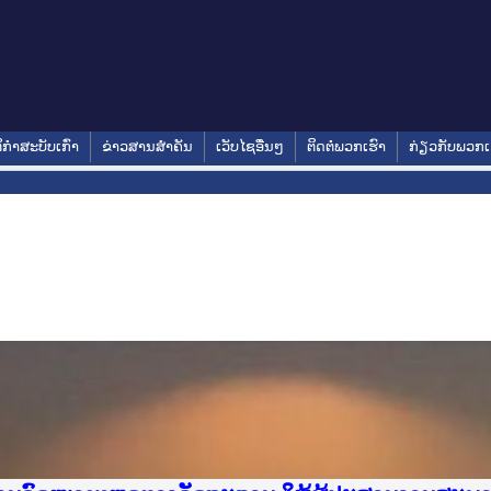
ິກໍາສະບັບເກົ່າ
ຂ່າວສານສໍາຄັນ
ເວັບໄຊອື່ນໆ
ຕິດຕໍ່ພວກເຮົາ
ກ່ຽວກັບພວກເ