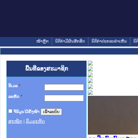
ໜ້າຫຼັກ
ນິຕິກໍາມີຜົນສັກສິດ
ນິຕິກໍາປະກອບຄໍາເຫັນ
ນິຕ
ພື້ນທີ່ຂອງສະມາຊິກ
ອີເມລ
*
ລະຫັດ
*
ຈື່ຂໍ້ມູນໄວ້ຄັ້ງໜ້າ
ສະໝັກ
|
ລືມລະຫັດ