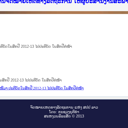
ice Lao PDR
ໝາຍເຫດທາງລັດຖະການ ແລະ ແອັບກົດໝາຍລາວ ທີ່ ສະຖາ
ງານຈົດໝາຍເຫດທາງລັດຖະການ ໃຫ້ຜູ້ປະສານງານສະພ
ືນການຈັດຕັ້ງປະຕິບັດວຽກງານຈົດໝາຍເຫດທາງລັດຖະ
ສານງານວຽກງານຈົດໝາຍເຫດທາງລັດຖະການ ສຳລັບ ພາກ
ສານງານວຽກງານຈົດໝາຍເຫດທາງລັດຖະການ ສຳລັບ ພາກໃ
າຍລາວ ແລະ ເວັບໄຊຈົດໝາຍເຫດທາງລັດຖະການ ທີ່ ວ
າຍລາວ ແລະ ເວັບໄຊຈົດໝາຍເຫດທາງລັດຖະການ ທີ່ ວິ
ົດໝາຍເຫດທາງລັດຖະການໃຫ້ຜູ້ປະສານງານຂັ້ນແຂວງ
ງານຈົດໝາຍເຫດທາງລັດຖະການ ໃຫ້ຜູ້ປະສານງານສະພ
ບັດໃນສົກປີ 2012-13 ໄປປະຕິບັດ ໃນສົກປີຕໍ່ໜ້າ
ົກປີ 2012-13 ໄປປະຕິບັດ ໃນສົກປີຕໍ່ໜ້າ
ມາ ປະຕິບັດໃນສົກປີ 2012-13 ໄປປະຕິບັດ ໃນສົກປີຕໍ່ໜ້າ
ຈົດ​ໝາຍ​ເຫດ​ທາງ​ລັດ​ຖະ​ການ ແຫ່ງ ສ​ປ​ປ ລາວ
ໂດຍ: ກະ​ຊວງຍຸ​ຕິ​ທຳ
ສະ​ຫງວນ​ລິ​ຂະ​ສິດ © 2013