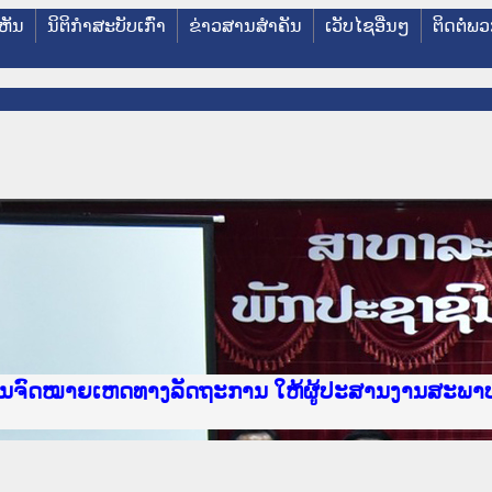
ຫັນ
ນິຕິກໍາສະບັບເກົ່າ
ຂ່າວສານສໍາຄັນ
ເວັບໄຊອື່ນໆ
ຕິດຕໍ່ພ
e Lao PDR
າຍເຫດທາງລັດຖະການ ແລະ ແອັບກົດໝາຍລາວ ທີ່ ສະຖາບ
ງານຈົດໝາຍເຫດທາງລັດຖະການ ໃຫ້ຜູ້ປະສານງານສະພາ
ນການຈັດຕັ້ງປະຕິບັດວຽກງານຈົດໝາຍເຫດທາງລັດຖະກ
ານງານວຽກງານຈົດໝາຍເຫດທາງລັດຖະການ ສຳລັບ ພາກກ
ານງານວຽກງານຈົດໝາຍເຫດທາງລັດຖະການ ສຳລັບ ພາກໃຕ
ຍລາວ ແລະ ເວັບໄຊຈົດໝາຍເຫດທາງລັດຖະການ ທີ່ ວິ
ຍລາວ ແລະ ເວັບໄຊຈົດໝາຍເຫດທາງລັດຖະການ ທີ່ ວິທ
ົດໝາຍເຫດທາງລັດຖະການໃຫ້ຜູ້ປະສານງານຂັ້ນແຂວງພ
ງານຈົດໝາຍເຫດທາງລັດຖະການ ໃຫ້ຜູ້ປະສານງານສະພາ