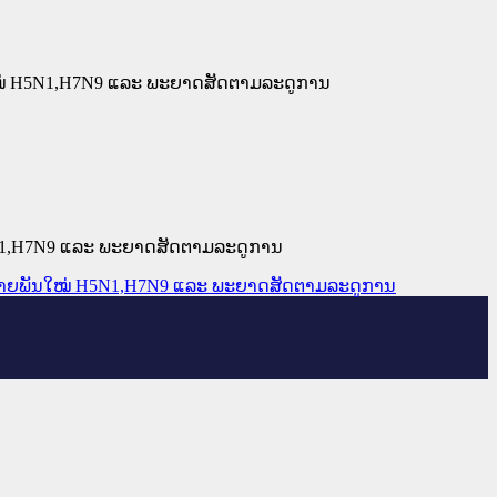
ັນໃໝ່ H5N1,H7N9 ແລະ ພະຍາດສັດຕາມລະດູການ
H5N1,H7N9 ແລະ ພະຍາດສັດຕາມລະດູການ
ີກ ສາຍພັນໃໝ່ H5N1,H7N9 ແລະ ພະຍາດສັດຕາມລະດູການ