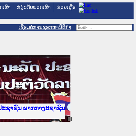
ວກເຮົາ
ກ່ຽວກັບພວກເຮົາ
ຊ່ວຍເຫຼືອ
ເຊື່ອມຕໍ່ການຊອກຫານິຕິກຳ
ັນຍຸຕິທຳແຫ່ງຊາດ
ປະຊາຊົນ ພາກເໜືອ
ານ
າງ
້
ທະຍາຄານຕຳຫຼວດປະຊາຊົນ
ະຍາຄານສັນຕິບານປະຊາຊົນ
າກເໜືອ
ປະຊາຊົນ ພາກກາງ