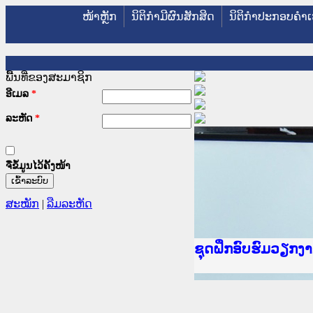
ໜ້າຫຼັກ
ນິຕິກໍາມີຜົນສັກສິດ
ນິຕິກໍາປະກອບຄໍາເ
ພື້ນທີ່ຂອງສະມາຊິກ
ອີເມລ
*
ລະຫັດ
*
ຈື່ຂໍ້ມູນໄວ້ຄັ້ງໜ້າ
ສະໝັກ
|
ລືມລະຫັດ
Ministry of Justic
ເຜີຍແຜ່ວັບໄຊຈົດໝ
ກະຊວງຍຸຕິທຳ
ຊຸດຝຶກອົບຮົມວຽກ
ກອງປະຊຸມທົບທວນຄື
ຝຶກອົບຮົມ ຜູ່ປະສ
ຝຶກອົບຮົມ ຜູ່ປະສ
ເຜີຍແຜ່ແອັບກົດໝາ
ເຜີຍແຜ່ແອັບກົດໝາ
ຍົກລະດັບວຽກງານຈ
ຊຸດຝຶກອົບຮົມວຽກ