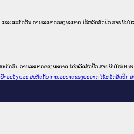
າລະວັງ ແລະ ສະກັດກັ້ນ ການລະບາດຂອງພະຍາດ ໄຂ້ຫວັດສັດປີກ ສາຍພ
 ແລະ ສະກັດກັ້ນ ການລະບາດຂອງພະຍາດ ໄຂ້ຫວັດສັດປີກ ສາຍພັນໃໝ່ 
ຕາມເຝົ້າລະວັງ ແລະ ສະກັດກັ້ນ ການລະບາດຂອງພະຍາດ ໄຂ້ຫວັດສັດປ