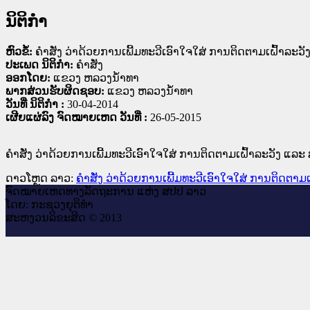
ນິຕິກໍາ
ຫົວຂໍ້:
ຄຳສັ່ງ ວ່າດ້ວຍການເພີ້ມທະວີເອົາໃຈໃສ່ ການຕິດຕາມເຝົ້
ປະເພດ ນິຕິກໍາ:
ຄໍາສັ່ງ
ອອກໂດຍ:
ແຂວງ ຫລວງນໍ້າທາ
ພາກສ່ວນຮັບຜິດຊອບ:
ແຂວງ ຫລວງນໍ້າທາ
ວັນທີ່ ນິຕິກໍາ :
30-04-2014
ເຜີຍແຜ່ລົງ ຈົດໝາຍເຫດ ວັນທີ່ :
26-05-2015
ຄຳສັ່ງ ວ່າດ້ວຍການເພີ້ມທະວີເອົາໃຈໃສ່ ການຕິດຕາມເຝົ້າລະວັງ
ດາວໂຫຼດ ລາວ:
ຄຳສັ່ງ ວ່າດ້ວຍການເພີ້ມທະວີເອົາໃຈໃສ່ ການຕິດ
ຈົດ​ໝາຍ​ເຫດ​ທາງ​ລັດ​ຖະ​ການ ແຫ່ງ ສ​ປ​ປ ລາວ
ໂດຍ: ກະ​ຊວງຍຸ​ຕິ​ທຳ
ສະ​ຫງວນ​ລິ​ຂະ​ສິດ © 2013