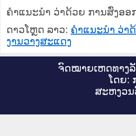
ຄຳແນະນຳ ວ່າດ້ວຍ ການສົ່ງອອກຜ
ດາວໂຫຼດ ລາວ:
ຄຳແນະນຳ ວ່າດ້ວ
ງານວາງສະແດງ
ຈົດ​ໝາຍ​ເຫດ​ທາງ​ລ
ໂດຍ: ກ
ສະ​ຫງວນ​ລ