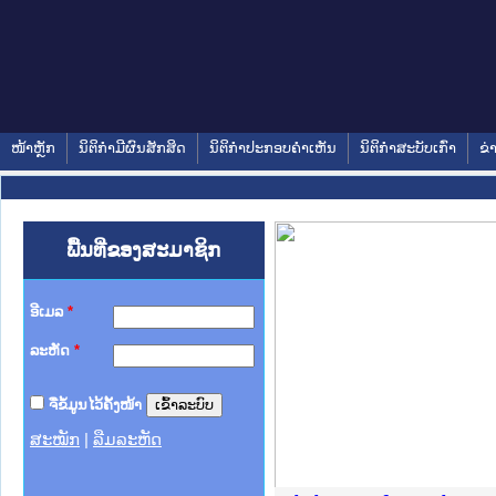
ໜ້າຫຼັກ
ນິຕິກໍາມີຜົນສັກສິດ
ນິຕິກໍາປະກອບຄໍາເຫັນ
ນິຕິກໍາສະບັບເກົ່າ
ຂ່
ພື້ນທີ່ຂອງສະມາຊິກ
ອີເມລ
*
ລະຫັດ
*
ຈື່ຂໍ້ມູນໄວ້ຄັ້ງໜ້າ
ສະໝັກ
|
ລືມລະຫັດ