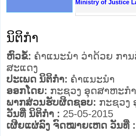
ງລັດຖະການໃຫ້ຜູ້ປະສານງານ
້ງປະຕິບັດວຽກງານຈົດໝາຍເຫດ
ງານຈົດໝາຍເຫດທາງລັດຖະການ
ງານຈົດໝາຍເຫດທາງລັດຖະການ
ລະ ເວັບໄຊຈົດໝາຍເຫດທາງ
ລະ ເວັບໄຊຈົດໝາຍເຫດທາງ
ຍເຫດທາງລັດຖະການ ໃຫ້ຜູ້
ຍເຫດທາງລັດຖະການ ໃຫ້ຜູ້
Ministry of Justice 
ຄານສັນຕິບານປະຊາຊົນ
າຄານຕຳຫຼວດປະຊາຊົນ
ຊາຊົນ ພາກເໜືອ
ຊາຊົນ ພາກກາງ
ພາກເໜືອ
າກກາງ
ຖະການ
າກໃຕ້
ນິຕິກໍາ
ຫົວຂໍ້:
ຄຳແນະນຳ ວ່າດ້ວຍ ການສົ່
ສະແດງ
ປະເພດ ນິຕິກໍາ:
ຄໍາແນະນໍາ
ອອກໂດຍ:
ກະຊວງ ອຸດສາຫະກຳ
ພາກສ່ວນຮັບຜິດຊອບ:
ກະຊວງ 
ວັນທີ່ ນິຕິກໍາ :
25-05-2015
ເຜີຍແຜ່ລົງ ຈົດໝາຍເຫດ ວັນທີ່ :