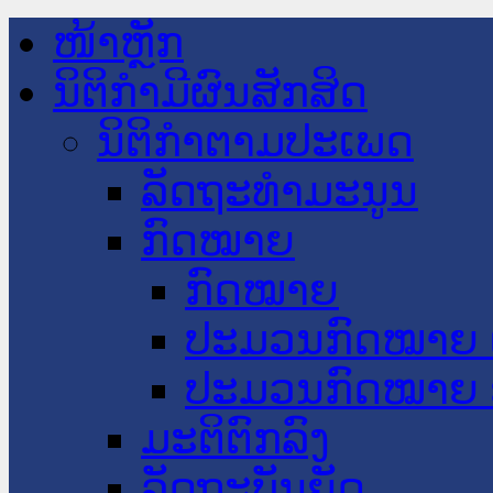
ໜ້າຫຼັກ
ນິຕິກໍາມີຜົນສັກສິດ
ນິຕິກໍາຕາມປະເພດ
ລັດຖະທໍາມະນູນ
ກົດໝາຍ
ກົດໝາຍ
ປະມວນກົດໝາຍ 
ປະມວນກົດໝາຍ 
ມະຕິຕົກລົງ
ລັດຖະບັນຍັດ