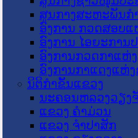
ສູນກາງຊາວໜຸ່ມປະ
ສູນກາງສະຫະພັນກ
ອົງການ ກວດສອບແຫ
ອົງການ ໄອຍະການປ
ອົງການກວດກາແຫ່ງ
ອົງການກາແດງແຫ່
ນິຕິກໍາຂັ້ນແຂວງ
ນະ​ຄອນ​ຫລວງວຽງຈ
ແຂວງ ຄໍາມ່ວນ
ແຂວງ ຈໍາປາສັກ