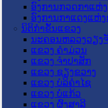
ອົງການກວດກາແຫ່ງ
ອົງການກາແດງແຫ່
ນິຕິກໍາຂັ້ນແຂວງ
ນະ​ຄອນ​ຫລວງວຽງຈ
ແຂວງ ຄໍາມ່ວນ
ແຂວງ ຈໍາປາສັກ
ແຂວງ ຊຽງຂວາງ
ແຂວງ ບໍລິຄໍາໄຊ
ແຂວງ ບໍ່ແກ້ວ
ແຂວງ ຜົ້ງສາລີ