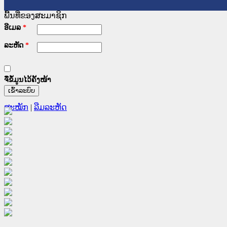
ພື້ນທີ່ຂອງສະມາຊິກ
ອີເມລ
*
ລະຫັດ
*
ຈື່ຂໍ້ມູນໄວ້ຄັ້ງໜ້າ
ສະໝັກ
|
ລືມລະຫັດ