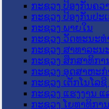
ກະຊວງ ປ້ອງກັນຄວ
ກະຊວງ ປ້ອງກັນປະ
ກະຊວງ ພາຍໃນ
ກະຊວງ ວັດທະນະທຳ
ກະຊວງ ສາທາລະນະ
ກະຊວງ ສຶກສາທິການ
ກະຊວງ ອຸດສາຫະກຳ
ກະຊວງ ເຕັກໂນໂລຊີ
ກະຊວງ ແຮງງານ ແລ
ກະຊວງ ໂຍທາທິການ 