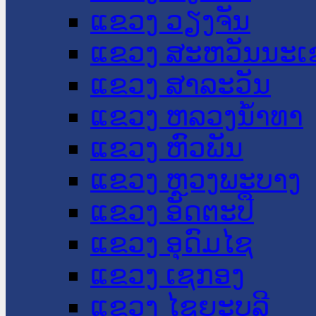
ແຂວງ ວຽງຈັນ
ແຂວງ ສະຫວັນນະເ
ແຂວງ ສາລະວັນ
ແຂວງ ຫລວງນໍ້າທາ
ແຂວງ ຫົວພັນ
ແຂວງ ຫຼວງພະບາງ
ແຂວງ ອັດຕະປື
ແຂວງ ອຸດົມໄຊ
ແຂວງ ເຊກອງ
ແຂວງ ໄຊຍະບູລີ