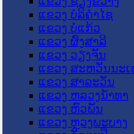
ແຂວງ ຊຽງຂວາງ
ແຂວງ ບໍລິຄໍາໄຊ
ແຂວງ ບໍ່ແກ້ວ
ແຂວງ ຜົ້ງສາລີ
ແຂວງ ວຽງຈັນ
ແຂວງ ສະຫວັນນະເ
ແຂວງ ສາລະວັນ
ແຂວງ ຫລວງນໍ້າທາ
ແຂວງ ຫົວພັນ
ແຂວງ ຫຼວງພະບາງ