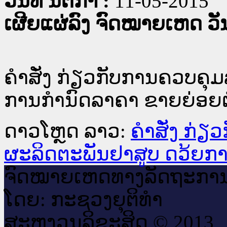
ວັນທີ່ ນິຕິກໍາ :
11-05-2015
ເຜີຍແຜ່ລົງ ຈົດໝາຍເຫດ ວັນທ
ຄຳສັ່ງ ກ່ຽວກັບການຄວບຄຸ
ການກຳນົດລາຄາ ຂາຍຍ່ອຍຕ
ດາວໂຫຼດ ລາວ:
ຄຳສັ່ງ ກ່
ຜະລິດຕະພັນຢາສູບ ດວ້ຍກ
ຈົດ​ໝາຍ​ເຫດ​ທາງ​ລັດ​ຖະ​ກາ
ໂດຍ: ກະ​ຊວງຍຸ​ຕິ​ທຳ
ສະ​ຫງວນ​ລິ​ຂະ​ສິດ © 2013