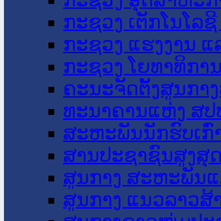
ກະຊວງ ເຕັກໂນໂລຊີ
ກະຊວງ ແຮງງານ ແລ
ກະຊວງ ໂຍທາທິການ 
ຄະນະຈັດຕັ້ງສູນກາງ
ທະນາຄານແຫ່ງ ສປ
ສະຫະພັນນັກຮົບເກົ
ສານປະຊາຊົນສູງສຸ
ສູນກາງ ສະຫະພັນແ
ສູນກາງ ແນວລາວສ້