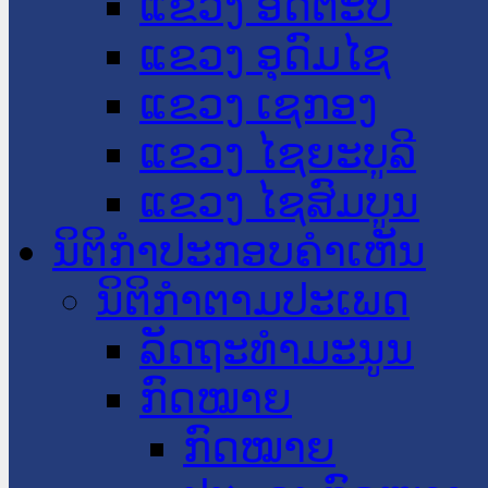
ແຂວງ ອັດຕະປື
ແຂວງ ອຸດົມໄຊ
ແຂວງ ເຊກອງ
ແຂວງ ໄຊຍະບູລີ
ແຂວງ ໄຊສົມບູນ
ນິຕິກໍາປະກອບຄໍາເຫັນ
ນິຕິກໍາຕາມປະເພດ
ລັດຖະທໍາມະນູນ
ກົດໝາຍ
ກົດໝາຍ