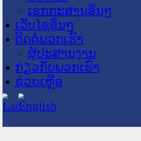
ເອກກະສານອື່ນໆ
ເວັບໄຊອື່ນໆ
ຕິດຕໍ່ພວກເຮົາ
ຜູ້ປະສານງານ
ກ່ຽວກັບພວກເຮົາ
ຊ່ວຍເຫຼືອ