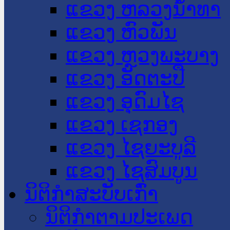
ແຂວງ ຫລວງນໍ້າທາ
ແຂວງ ຫົວພັນ
ແຂວງ ຫຼວງພະບາງ
ແຂວງ ອັດຕະປື
ແຂວງ ອຸດົມໄຊ
ແຂວງ ເຊກອງ
ແຂວງ ໄຊຍະບູລີ
ແຂວງ ໄຊສົມບູນ
ນິຕິກໍາສະບັບເກົ່າ
ນິຕິກຳຕາມປະເພດ