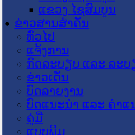
ແຂວງ ໄຊສົມບູນ
ຂ່າວສານສໍາຄັນ
​ທົ່ວ​ໄປ
ແຈ້ງການ
ກົດລະບຽບ ແລະ ລະບ
ຂ່າວເດັ່ນ
ບົດລາຍງານ
ບົດແນະນໍາ ແລະ ຄໍາແ
ຄູ່ມື
ແບບພີມ