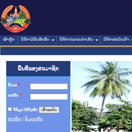
ໜ້າຫຼັກ
ນິຕິກໍາມີຜົນສັກສິດ
ນິຕິກໍາປະກອບຄໍາເຫັນ
ນິຕິກໍາສະບັບເກົ່າ
ພື້ນທີ່ຂອງສະມາຊິກ
ອີເມລ
*
ລະຫັດ
*
ຈື່ຂໍ້ມູນໄວ້ຄັ້ງໜ້າ
ສະໝັກ
|
ລືມລະຫັດ