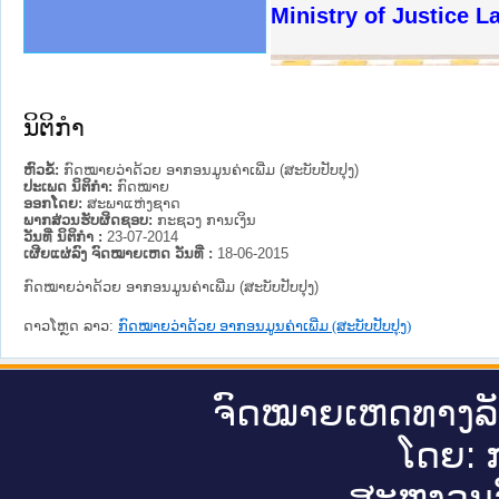
ງລັດຖະການໃຫ້ຜູ້ປະສານງານ
ງປະຕິບັດວຽກງານຈົດໝາຍເຫດ
ານຈົດໝາຍເຫດທາງລັດຖະການ
ານຈົດໝາຍເຫດທາງລັດຖະການ
ະ ເວັບໄຊຈົດໝາຍເຫດທາງ
ະ ເວັບໄຊຈົດໝາຍເຫດທາງ
ເຫດທາງລັດຖະການ ໃຫ້ຜູ້
ເຫດທາງລັດຖະການ ໃຫ້ຜູ້
Ministry of Justice 
ານສັນຕິບານປະຊາຊົນ
ຄານຕຳຫຼວດປະຊາຊົນ
າຊົນ ພາກເໜືອ
ຊາຊົນ ພາກກາງ
າກເໜືອ
າກກາງ
ະການ
າກໃຕ້
ນິຕິກໍາ
ຫົວຂໍ້:
ກົດໝາຍວ່າດ້ວຍ ອາກອນມູນຄ່າເພີ່ມ (ສະບັບປັບປຸງ)
ປະເພດ ນິຕິກໍາ:
ກົດໝາຍ
ອອກໂດຍ:
ສະພາແຫ່ງຊາດ
ພາກສ່ວນຮັບຜິດຊອບ:
ກະຊວງ ການເງິນ
ວັນທີ່ ນິຕິກໍາ :
23-07-2014
ເຜີຍແຜ່ລົງ ຈົດໝາຍເຫດ ວັນທີ່ :
18-06-2015
ກົດໝາຍວ່າດ້ວຍ ອາກອນມູນຄ່າເພີ່ມ (ສະບັບປັບປຸງ)
ດາວໂຫຼດ ລາວ:
ກົດໝາຍວ່າດ້ວຍ ອາກອນມູນຄ່າເພີ່ມ (ສະບັບປັບປຸງ)
ຈົດ​ໝາຍ​ເຫດ​ທາງ​ລ
ໂດຍ: ກ
ສະ​ຫງວນ​ລ