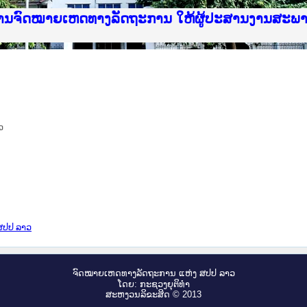
ice Lao PDR
ໝາຍເຫດທາງລັດຖະການ ແລະ ແອັບກົດໝາຍລາວ ທີ່ ສະຖາ
ງານຈົດໝາຍເຫດທາງລັດຖະການ ໃຫ້ຜູ້ປະສານງານສະພ
ືນການຈັດຕັ້ງປະຕິບັດວຽກງານຈົດໝາຍເຫດທາງລັດຖະ
ສານງານວຽກງານຈົດໝາຍເຫດທາງລັດຖະການ ສຳລັບ ພາກ
ສານງານວຽກງານຈົດໝາຍເຫດທາງລັດຖະການ ສຳລັບ ພາກໃ
າຍລາວ ແລະ ເວັບໄຊຈົດໝາຍເຫດທາງລັດຖະການ ທີ່ ວ
າຍລາວ ແລະ ເວັບໄຊຈົດໝາຍເຫດທາງລັດຖະການ ທີ່ ວິ
ົດໝາຍເຫດທາງລັດຖະການໃຫ້ຜູ້ປະສານງານຂັ້ນແຂວງ
ງານຈົດໝາຍເຫດທາງລັດຖະການ ໃຫ້ຜູ້ປະສານງານສະພ
ວ
 ສປປ ລາວ
ຈົດ​ໝາຍ​ເຫດ​ທາງ​ລັດ​ຖະ​ການ ແຫ່ງ ສ​ປ​ປ ລາວ
ໂດຍ: ກະ​ຊວງຍຸ​ຕິ​ທຳ
ສະ​ຫງວນ​ລິ​ຂະ​ສິດ © 2013