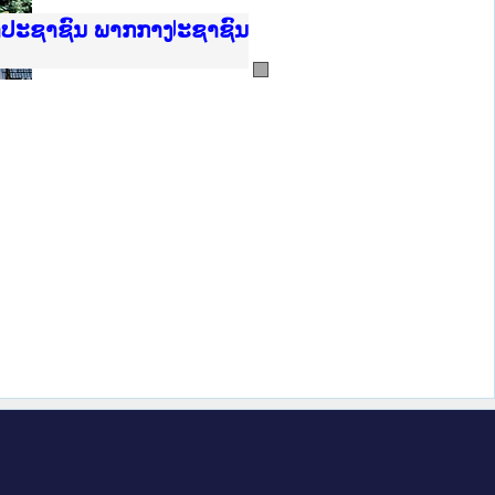
ບັນຍຸຕິທຳແຫ່ງຊາດ
າປະຊາຊົນ ພາກເໜືອ
ການ
ກາງ
ຕ້
ິທະຍາຄານຕຳຫຼວດປະຊາຊົນ
ທະຍາຄານສັນຕິບານປະຊາຊົນ
ພາກເໜືອ
າປະຊາຊົນ ພາກກາງ