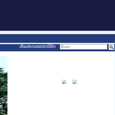
ເຊື່ອມຕໍ່ການຊອກຫານິຕິກຳ