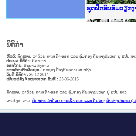
Ministry of Just
ເຜີຍແຜ່ວັບໄຊຈົດ
ກະຊວງຍຸຕິທຳ
ຊຸດຝຶກອົບຮົມວຽກ
ກອງປະຊຸມທົບທວນຄ
ຝຶກອົບຮົມ ຜູ່ປະ
ຝຶກອົບຮົມ ຜູ່ປະ
ເຜີຍແຜ່ແອັບກົດໝ
ເຜີຍແຜ່ແອັບກົດໝ
ຍົກລະດັບວຽກງານຈ
ຊຸດຝຶກອົບຮົມວຽກ
ນິຕິກໍາ
ຫົວຂໍ້:
ກົດໝາຍ ວ່າດ້ວຍ ການເຂົ້າ-ອອກ ແລະ ຄຸ້ມຄອງ ຄົນຕ່າງປະເທດ ຢູ່ ສປປ ລາ
ປະເພດ ນິຕິກໍາ:
ກົດໝາຍ
ອອກໂດຍ:
ສະພາແຫ່ງຊາດ
ພາກສ່ວນຮັບຜິດຊອບ:
ກະຊວງ ປ້ອງກັນຄວາມສະຫງົບ
ວັນທີ່ ນິຕິກໍາ :
26-12-2014
ເຜີຍແຜ່ລົງ ຈົດໝາຍເຫດ ວັນທີ່ :
23-06-2015
ກົດໝາຍ ວ່າດ້ວຍ ການເຂົ້າ-ອອກ ແລະ ຄຸ້ມຄອງ ຄົນຕ່າງປະເທດ ຢູ່ ສປປ ລາວ
ດາວໂຫຼດ ລາວ:
ກົດໝາຍ ວ່າດ້ວຍ ການເຂົ້າ-ອອກ ແລະ ຄຸ້ມຄອງ ຄົນຕ່າງປະເທດ ຢູ່