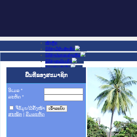
ໜ້າຫຼັກ
ນິຕິກໍາມີຜົນສັກສິດ
ນິຕິກໍາປະກອບຄໍາເຫັນ
ນິຕິກໍາສະບັບເກົ່າ
ຂ່າວສານສໍາຄັນ
ເວັບໄຊອື່ນໆ
ພື້ນທີ່ຂອງສະມາຊິກ
ຕິດຕໍ່ພວກເຮົາ
ກ່ຽວກັບພວກເຮົາ
ຊ່ວຍເຫຼືອ
ອີເມລ
*
ລະຫັດ
*
ຈື່ຂໍ້ມູນໄວ້ຄັ້ງໜ້າ
ສະໝັກ
|
ລືມລະຫັດ