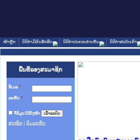
ໜ້າຫຼັກ
ນິຕິກໍາມີຜົນສັກສິດ
ນິຕິກໍາປະກອບຄໍາເຫັນ
ນິຕິກໍາສະບັບເກົ່າ
ພື້ນທີ່ຂອງສະມາຊິກ
ອີເມລ
*
ລະຫັດ
*
ຈື່ຂໍ້ມູນໄວ້ຄັ້ງໜ້າ
ສະໝັກ
|
ລືມລະຫັດ