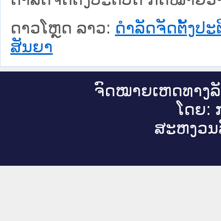
ດາວໂຫຼດ ລາວ:
ດຳລັດຈັດຕັ້ງປ
ສັນຍາ
ຈົດ​ໝາຍ​ເຫດ​ທາງ​ລ
ໂດຍ: ກ
ສະ​ຫງວນ​ລ