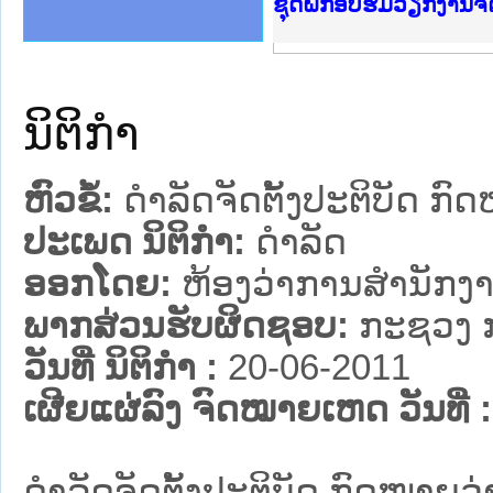
ງລັດຖະການໃຫ້ຜູ້ປະສານງານ
ລັດຖະການ ແລະ ແອັບກົດໝາຍ
ງານຈົດໝາຍເຫດທາງລັດຖະການ
ງານຈົດໝາຍເຫດທາງລັດຖະການ
ລະ ເວັບໄຊຈົດໝາຍເຫດທາງ
ລະ ເວັບໄຊຈົດໝາຍເຫດທາງ
ຍເຫດທາງລັດຖະການ ໃຫ້ຜູ້
ຊຸດຝຶກອົບຮົມວຽກງານ
ຄານສັນຕິບານປະຊາຊົນ
າຄານຕຳຫຼວດປະຊາຊົນ
ຊາຊົນ ພາກກາງ
ຍຸຕິທຳແຫ່ງຊາດ
ພາກເໜືອ
າກກາງ
າກໃຕ້
ນິຕິກໍາ
ຫົວຂໍ້:
ດຳລັດຈັດຕັ້ງປະຕິບັດ ກ
ປະເພດ ນິຕິກໍາ:
ດໍາລັດ
ອອກໂດຍ:
ຫ້ອງວ່າການສຳນັກງາ
ພາກສ່ວນຮັບຜິດຊອບ:
ກະຊວງ ກ
ວັນທີ່ ນິຕິກໍາ :
20-06-2011
ເຜີຍແຜ່ລົງ ຈົດໝາຍເຫດ ວັນທີ່ :
ດຳລັດຈັດຕັ້ງປະຕິບັດ ກົດໝາຍວ