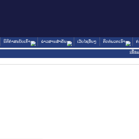
ນິຕິກໍາສະບັບເກົ່າ
ຂ່າວສານສໍາຄັນ
ເວັບໄຊອື່ນໆ
ຕິດຕໍ່ພວກເຮົາ
ກ
ເຊື່