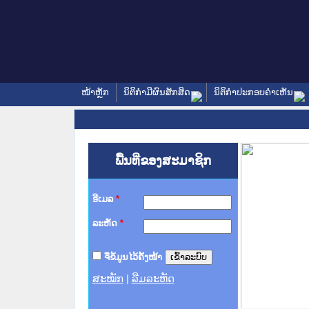
ໜ້າຫຼັກ
ນິຕິກໍາມີຜົນສັກສິດ
ນິຕິກໍາປະກອບຄໍາເຫັນ
ພື້ນທີ່ຂອງສະມາຊິກ
ອີເມລ
*
ລະຫັດ
*
ຈື່ຂໍ້ມູນໄວ້ຄັ້ງໜ້າ
ສະໝັກ
|
ລືມລະຫັດ