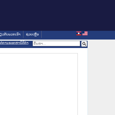
່ຽວກັບພວກເຮົາ
ຊ່ວຍເຫຼືອ
ອມຕໍ່ການຊອກຫານິຕິກຳ