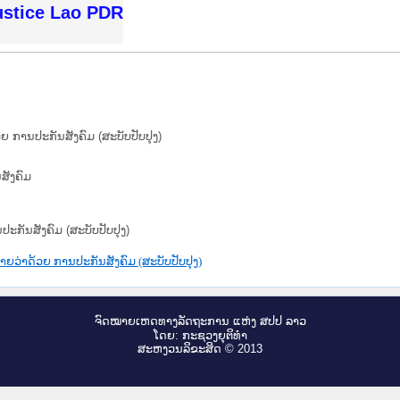
tice Lao PDR
ຍ ການປະກັນສັງຄົມ (ສະບັບປັບປຸງ)
ັງຄົມ
ະກັນສັງຄົມ (ສະບັບປັບປຸງ)
ຍວ່າດ້ວຍ ການປະກັນສັງຄົມ (ສະບັບປັບປຸງ)
ຈົດ​ໝາຍ​ເຫດ​ທາງ​ລັດ​ຖະ​ການ ແຫ່ງ ສ​ປ​ປ ລາວ
ໂດຍ: ກະ​ຊວງຍຸ​ຕິ​ທຳ
ສະ​ຫງວນ​ລິ​ຂະ​ສິດ © 2013