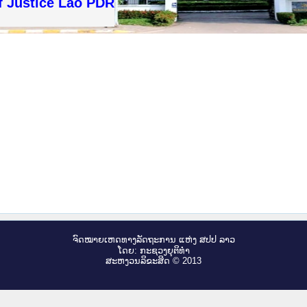
f Justice Lao PDR
ຈົດ​ໝາຍ​ເຫດ​ທາງ​ລັດ​ຖະ​ການ ແຫ່ງ ສ​ປ​ປ ລາວ
ໂດຍ: ກະ​ຊວງຍຸ​ຕິ​ທຳ
ສະ​ຫງວນ​ລິ​ຂະ​ສິດ © 2013