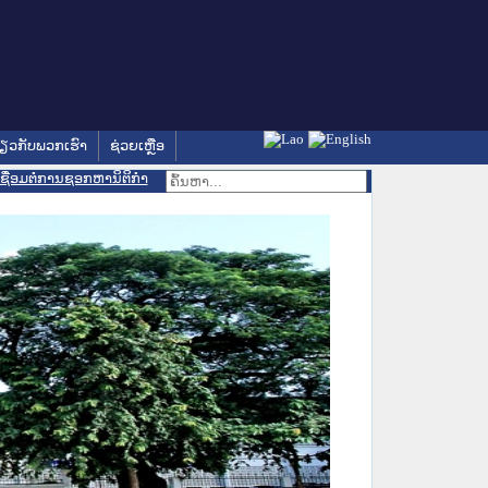
່ຽວກັບພວກເຮົາ
ຊ່ວຍເຫຼືອ
ເຊື່ອມຕໍ່ການຊອກຫານິຕິກຳ