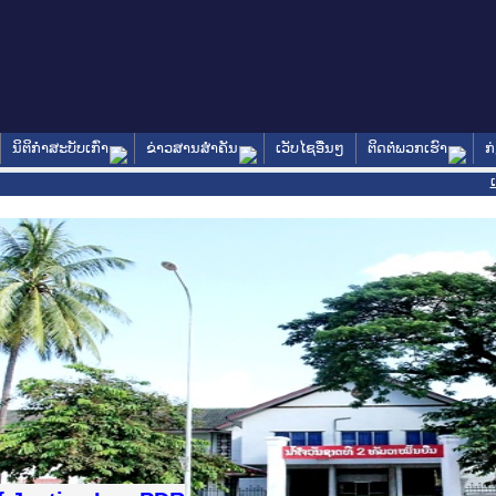
ນິຕິກໍາສະບັບເກົ່າ
ຂ່າວສານສໍາຄັນ
ເວັບໄຊອື່ນໆ
ຕິດຕໍ່ພວກເຮົາ
ກ