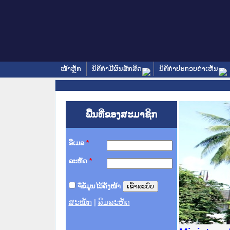
ໜ້າຫຼັກ
ນິຕິກໍາມີຜົນສັກສິດ
ນິຕິກໍາປະກອບຄໍາເຫັນ
ພື້ນທີ່ຂອງສະມາຊິກ
ອີເມລ
*
ລະຫັດ
*
ຈື່ຂໍ້ມູນໄວ້ຄັ້ງໜ້າ
ສະໝັກ
|
ລືມລະຫັດ