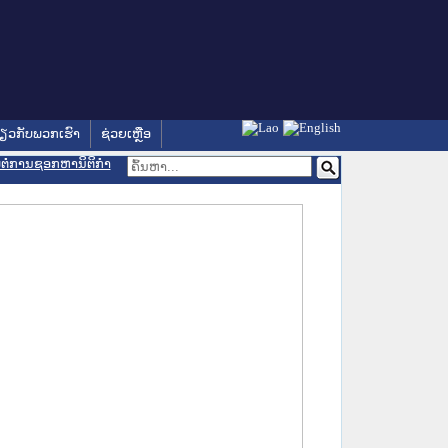
່ຽວກັບພວກເຮົາ
ຊ່ວຍເຫຼືອ
ອມຕໍ່ການຊອກຫານິຕິກຳ