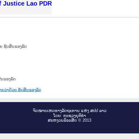
f Justice Lao PDR
ຍ ຊັບສິນຂອງລັດ
ສິນຂອງລັດ
າຍວ່າດ້ວຍ ຊັບສິນຂອງລັດ
ຈົດ​ໝາຍ​ເຫດ​ທາງ​ລັດ​ຖະ​ການ ແຫ່ງ ສ​ປ​ປ ລາວ
ໂດຍ: ກະ​ຊວງຍຸ​ຕິ​ທຳ
ສະ​ຫງວນ​ລິ​ຂະ​ສິດ © 2013