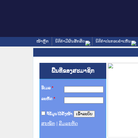
ໜ້າຫຼັກ
ນິຕິກໍາມີຜົນສັກສິດ
ນິຕິກໍາປະກອບຄໍາເຫັນ
ພື້ນທີ່ຂອງສະມາຊິກ
ອີເມລ
*
ລະຫັດ
*
ຈື່ຂໍ້ມູນໄວ້ຄັ້ງໜ້າ
ສະໝັກ
|
ລືມລະຫັດ