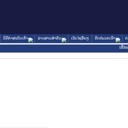
ນິຕິກໍາສະບັບເກົ່າ
ຂ່າວສານສໍາຄັນ
ເວັບໄຊອື່ນໆ
ຕິດຕໍ່ພວກເຮົາ
ກ
ເຊື່