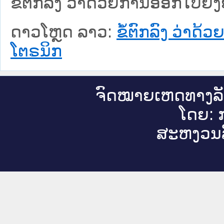
ຂໍ້ຕົກລົງ ວ່າດ້ວຍການອອກໃບຢັ້
ດາວໂຫຼດ ລາວ:
ຂໍ້ຕົກລົງ ວ່າດ
ໂຕຣນິກ
ຈົດ​ໝາຍ​ເຫດ​ທາງ​ລ
ໂດຍ: ກ
ສະ​ຫງວນ​ລ