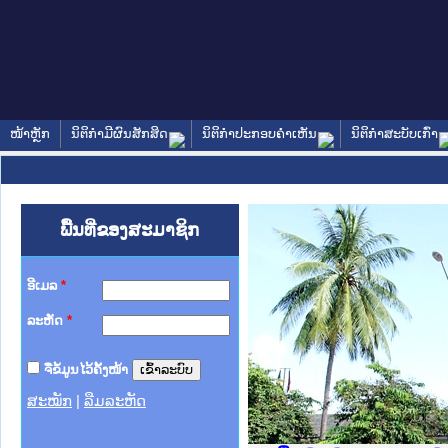
ໜ້າຫຼັກ
ນິຕິກໍາມີຜົນສັກສິດ
ນິຕິກໍາປະກອບຄໍາເຫັນ
ນິຕິກໍາສະບັບເກົ່າ
ພື້ນທີ່ຂອງສະມາຊິກ
ອີເມລ
*
ລະຫັດ
*
ຈື່ຂໍ້ມູນໄວ້ຄັ້ງໜ້າ
ສະໝັກ
|
ລືມລະຫັດ