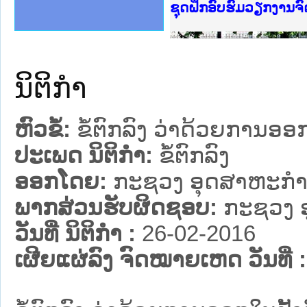
Ministry of Justice 
ເຜີຍແຜ່ວັບໄຊຈົດໝາຍເ
ກະຊວງຍຸຕິທຳ
ຊຸດຝຶກອົບຮົມວຽກງານ
ກອງປະຊຸມທົບທວນຄືນກ
ຝຶກອົບຮົມ ຜູ່ປະສານ
ຝຶກອົບຮົມ ຜູ່ປະສານງ
ເຜີຍແຜ່ແອັບກົດໝາຍລ
ເຜີຍແຜ່ແອັບກົດໝາຍລາ
ຍົກລະດັບວຽກງານຈົດໝ
ຊຸດຝຶກອົບຮົມວຽກງານ
ນິຕິກໍາ
ຫົວຂໍ້:
ຂໍ້ຕົກລົງ ວ່າດ້ວຍການອອ
ປະເພດ ນິຕິກໍາ:
ຂໍ້ຕົກລົງ
ອອກໂດຍ:
ກະຊວງ ອຸດສາຫະກຳ
ພາກສ່ວນຮັບຜິດຊອບ:
ກະຊວງ 
ວັນທີ່ ນິຕິກໍາ :
26-02-2016
ເຜີຍແຜ່ລົງ ຈົດໝາຍເຫດ ວັນທີ່ :