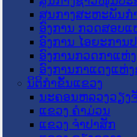
ສູນກາງຊາວໜຸ່ມປະ
ສູນກາງສະຫະພັນກ
ອົງການ ກວດສອບແຫ
ອົງການ ໄອຍະການປ
ອົງການກວດກາແຫ່ງ
ອົງການກາແດງແຫ່
ນິຕິກໍາຂັ້ນແຂວງ
ນະ​ຄອນ​ຫລວງວຽງຈ
ແຂວງ ຄໍາມ່ວນ
ແຂວງ ຈໍາປາສັກ