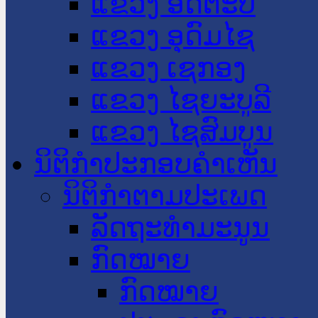
ແຂວງ ອັດຕະປື
ແຂວງ ອຸດົມໄຊ
ແຂວງ ເຊກອງ
ແຂວງ ໄຊຍະບູລີ
ແຂວງ ໄຊສົມບູນ
ນິຕິກໍາປະກອບຄໍາເຫັນ
ນິຕິກໍາຕາມປະເພດ
ລັດຖະທໍາມະນູນ
ກົດໝາຍ
ກົດໝາຍ