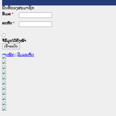
ພື້ນທີ່ຂອງສະມາຊິກ
ອີເມລ
*
ລະຫັດ
*
ຈື່ຂໍ້ມູນໄວ້ຄັ້ງໜ້າ
ສະໝັກ
|
ລືມລະຫັດ