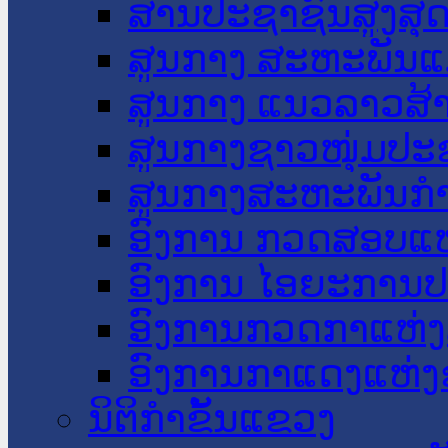
ສານປະຊາຊົນສູງສຸ
ສູນກາງ ສະຫະພັນແ
ສູນກາງ ແນວລາວສ້
ສູນກາງຊາວໜຸ່ມປະ
ສູນກາງສະຫະພັນກ
ອົງການ ກວດສອບແຫ
ອົງການ ໄອຍະການປ
ອົງການກວດກາແຫ່ງ
ອົງການກາແດງແຫ່
ນິຕິກໍາຂັ້ນແຂວງ