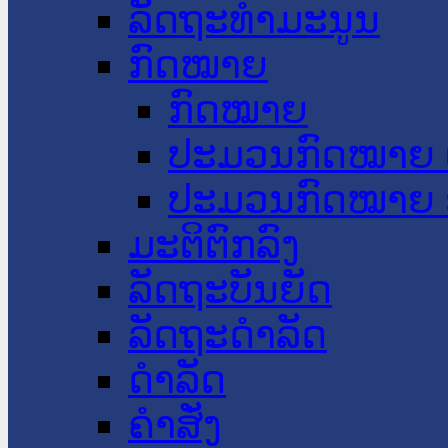
ລັດຖະທໍາມະນູນ
ກົດໝາຍ
ກົດໝາຍ
ປະມວນກົດໝາຍ 
ປະມວນກົດໝາຍ 
ມະຕິຕົກລົງ
ລັດຖະບັນຍັດ
ລັດຖະດໍາລັດ
ດໍາລັດ
ຄໍາສັ່ງ