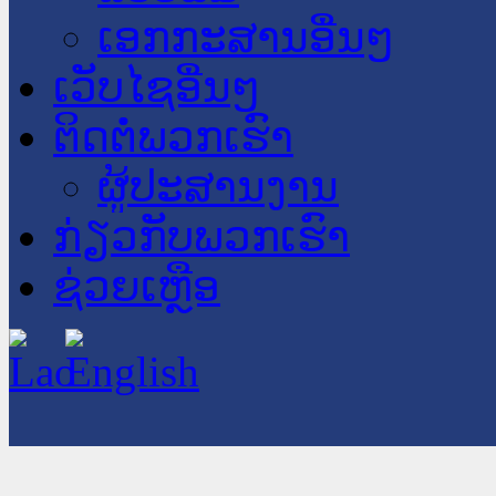
ເອກກະສານອື່ນໆ
ເວັບໄຊອື່ນໆ
ຕິດຕໍ່ພວກເຮົາ
ຜູ້ປະສານງານ
ກ່ຽວກັບພວກເຮົາ
ຊ່ວຍເຫຼືອ