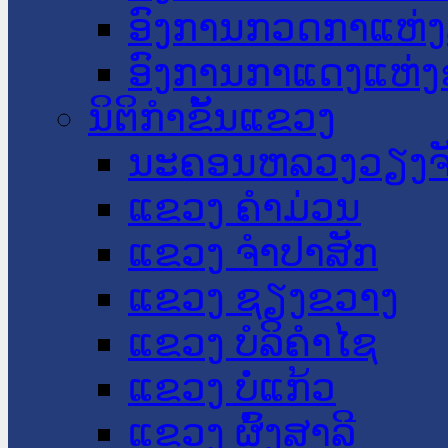
ອົງການກວດກາແຫ່ງ
ອົງການກາແດງແຫ່
ນິຕິກໍາຂັ້ນແຂວງ
ນະ​ຄອນ​ຫລວງວຽງຈ
ແຂວງ ຄໍາມ່ວນ
ແຂວງ ຈໍາປາສັກ
ແຂວງ ຊຽງຂວາງ
ແຂວງ ບໍລິຄໍາໄຊ
ແຂວງ ບໍ່ແກ້ວ
ແຂວງ ຜົ້ງສາລີ