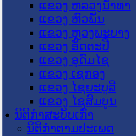
ແຂວງ ຫລວງນໍ້າທາ
ແຂວງ ຫົວພັນ
ແຂວງ ຫຼວງພະບາງ
ແຂວງ ອັດຕະປື
ແຂວງ ອຸດົມໄຊ
ແຂວງ ເຊກອງ
ແຂວງ ໄຊຍະບູລີ
ແຂວງ ໄຊສົມບູນ
ນິຕິກໍາສະບັບເກົ່າ
ນິຕິກຳຕາມປະເພດ