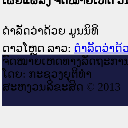
ເຜີຍແຜ່ລົງ ຈົດໝາຍເຫດ ວັນທ
ດຳລັດວ່າດ້ວຍ ມູນນິທິ
ດາວໂຫຼດ ລາວ:
ດຳລັດວ່າດ້ວ
ຈົດ​ໝາຍ​ເຫດ​ທາງ​ລັດ​ຖະ​ກາ
ໂດຍ: ກະ​ຊວງຍຸ​ຕິ​ທຳ
ສະ​ຫງວນ​ລິ​ຂະ​ສິດ © 2013