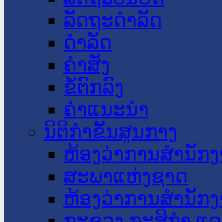
ລັດຖະດໍາລັດ
ດໍາລັດ
ຄໍາສັ່ງ
ຂໍ້ຕົກລົງ
ຄໍາແນະນໍາ
ນິຕິກໍາຂັ້ນສູນກາງ
ຫ້ອງວ່າການສໍານັ
ສະພາແຫ່ງຊາດ
ຫ້ອງວ່າການສຳນັກງ
ກະຊວງ ກະສິກຳ ແລະ