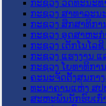
ກະຊວງ ວັດທະນະທຳ
ກະຊວງ ສາທາລະນະ
ກະຊວງ ສຶກສາທິການ
ກະຊວງ ອຸດສາຫະກຳ
ກະຊວງ ເຕັກໂນໂລຊີ
ກະຊວງ ແຮງງານ ແລ
ກະຊວງ ໂຍທາທິການ 
ຄະນະຈັດຕັ້ງສູນກາງ
ທະນາຄານແຫ່ງ ສປ
ສະຫະພັນນັກຮົບເກົ