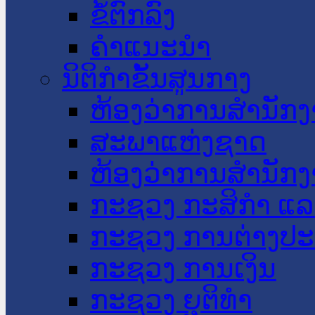
ຂໍ້ຕົກລົງ
ຄໍາແນະນໍາ
ນິຕິກໍາຂັ້ນສູນກາງ
ຫ້ອງວ່າການສໍານັ
ສະພາແຫ່ງຊາດ
ຫ້ອງວ່າການສຳນັກງ
ກະຊວງ ກະສິກຳ ແລະ
ກະຊວງ ການຕ່າງປ
ກະຊວງ ການເງິນ
ກະຊວງ ຍຸຕິທໍາ