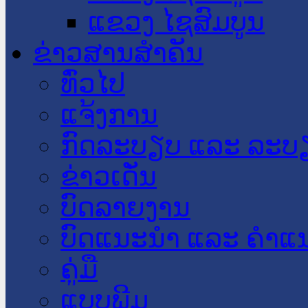
ແຂວງ ໄຊສົມບູນ
ຂ່າວສານສໍາຄັນ
​ທົ່ວ​ໄປ
ແຈ້ງການ
ກົດລະບຽບ ແລະ ລະບ
ຂ່າວເດັ່ນ
ບົດລາຍງານ
ບົດແນະນໍາ ແລະ ຄໍາແ
ຄູ່ມື
ແບບພີມ