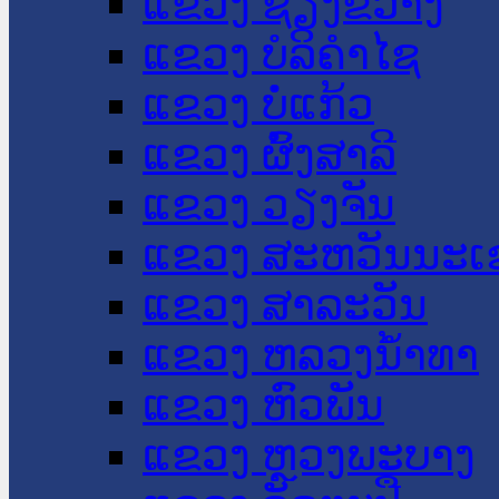
ແຂວງ ຊຽງຂວາງ
ແຂວງ ບໍລິຄໍາໄຊ
ແຂວງ ບໍ່ແກ້ວ
ແຂວງ ຜົ້ງສາລີ
ແຂວງ ວຽງຈັນ
ແຂວງ ສະຫວັນນະເ
ແຂວງ ສາລະວັນ
ແຂວງ ຫລວງນໍ້າທາ
ແຂວງ ຫົວພັນ
ແຂວງ ຫຼວງພະບາງ