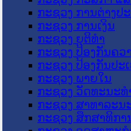
ກະຊວງ ການຕ່າງປ
ກະຊວງ ການເງິນ
ກະຊວງ ຍຸຕິທໍາ
ກະຊວງ ປ້ອງກັນຄວ
ກະຊວງ ປ້ອງກັນປະ
ກະຊວງ ພາຍໃນ
ກະຊວງ ວັດທະນະທຳ
ກະຊວງ ສາທາລະນະ
ກະຊວງ ສຶກສາທິການ
ກະຊວງ ອຸດສາຫະກຳ