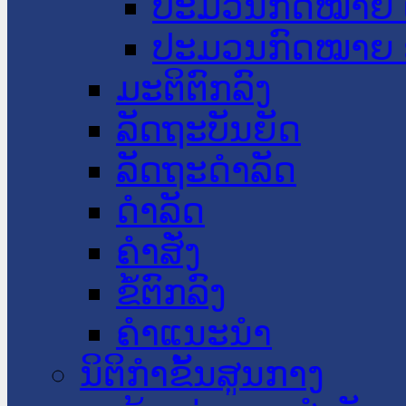
ປະມວນກົດໝາຍ 
ປະມວນກົດໝາຍ 
ມະຕິຕົກລົງ
ລັດຖະບັນຍັດ
ລັດຖະດໍາລັດ
ດໍາລັດ
ຄໍາສັ່ງ
ຂໍ້ຕົກລົງ
ຄໍາແນະນໍາ
ນິຕິກຳຂັ້ນສູນກາງ