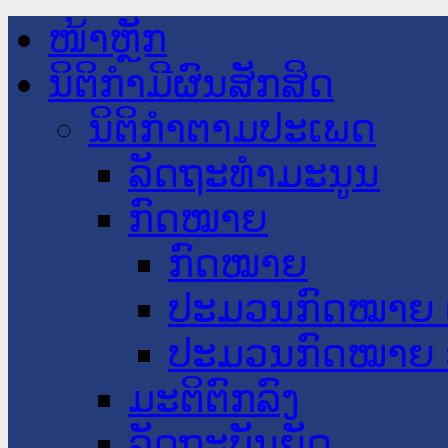
ໜ້າຫຼັກ
ນິຕິກໍາມີຜົນສັກສິດ
ນິຕິກໍາຕາມປະເພດ
ລັດຖະທໍາມະນູນ
ກົດໝາຍ
ກົດໝາຍ
ປະມວນກົດໝາຍ 
ປະມວນກົດໝາຍ 
ມະຕິຕົກລົງ
ລັດຖະບັນຍັດ