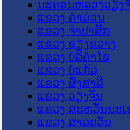
ນະ​ຄອນ​ຫລວງວຽງຈ
ແຂວງ ຄໍາມ່ວນ
ແຂວງ ຈໍາປາສັກ
ແຂວງ ຊຽງຂວາງ
ແຂວງ ບໍລິຄໍາໄຊ
ແຂວງ ບໍ່ແກ້ວ
ແຂວງ ຜົ້ງສາລີ
ແຂວງ ວຽງຈັນ
ແຂວງ ສະຫວັນນະເ
ແຂວງ ສາລະວັນ