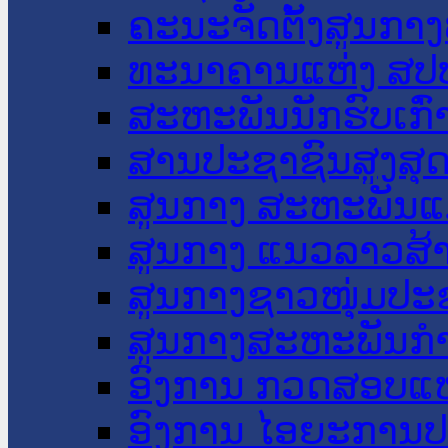
ຄະນະຈັດຕັ້ງສູນກາງ
ທະນາຄານແຫ່ງ ສປ
ສະຫະພັນນັກຮົບເກົ
ສານປະຊາຊົນສູງສຸ
ສູນກາງ ສະຫະພັນແ
ສູນກາງ ແນວລາວສ້
ສູນກາງຊາວໜຸ່ມປະ
ສູນກາງສະຫະພັນກ
ອົງການ ກວດສອບແຫ
ອົງການ ໄອຍະການປ