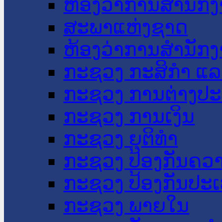
ຫ້ອງວ່າການສໍານັ
ສະພາແຫ່ງຊາດ
ຫ້ອງວ່າການສຳນັກງ
ກະຊວງ ກະສິກຳ ແລະ
ກະຊວງ ການຕ່າງປ
ກະຊວງ ການເງິນ
ກະຊວງ ຍຸຕິທໍາ
ກະຊວງ ປ້ອງກັນຄວ
ກະຊວງ ປ້ອງກັນປະ
ກະຊວງ ພາຍໃນ