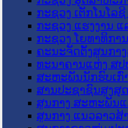
ກະຊວງ ເຕັກໂນໂລຊີ
ກະຊວງ ແຮງງານ ແລ
ກະຊວງ ໂຍທາທິການ 
ຄະນະຈັດຕັ້ງສູນກາງ
ທະນາຄານແຫ່ງ ສປ
ສະຫະພັນນັກຮົບເກົ
ສານປະຊາຊົນສູງສຸ
ສູນກາງ ສະຫະພັນແ
ສູນກາງ ແນວລາວສ້