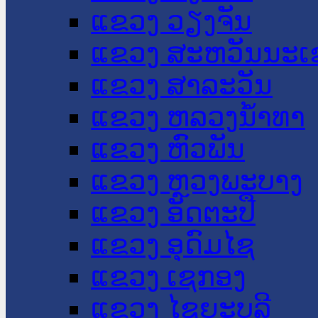
ແຂວງ ວຽງຈັນ
ແຂວງ ສະຫວັນນະເ
ແຂວງ ສາລະວັນ
ແຂວງ ຫລວງນໍ້າທາ
ແຂວງ ຫົວພັນ
ແຂວງ ຫຼວງພະບາງ
ແຂວງ ອັດຕະປື
ແຂວງ ອຸດົມໄຊ
ແຂວງ ເຊກອງ
ແຂວງ ໄຊຍະບູລີ