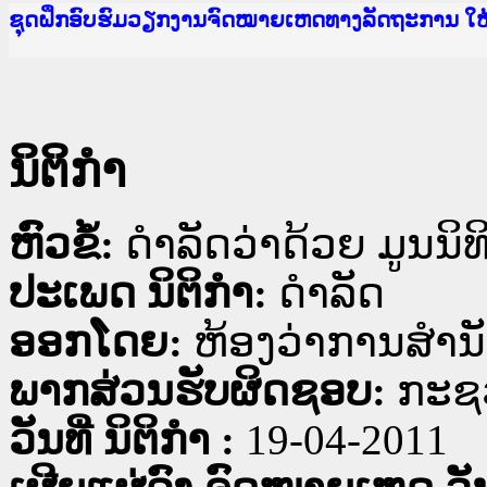
Ministry of Justice Lao PDR
ເຜີຍແຜ່ວັບໄຊຈົດໝາຍເຫດທາງລັດຖະການ ແລະ ແອັບກ
ກະຊວງຍຸຕິທຳ
ຊຸດຝຶກອົບຮົມວຽກງານຈົດໝາຍເຫດທາງລັດຖະການ ໃ
ກອງປະຊຸມທົບທວນຄືນການຈັດຕັ້ງປະຕິບັດວຽກງານຈ
ຝຶກອົບຮົມ ຜູ່ປະສານງານວຽກງານຈົດໝາຍເຫດທາງລັ
ຝຶກອົບຮົມ ຜູ່ປະສານງານວຽກງານຈົດໝາຍເຫດທາງລັດ
ເຜີຍແຜ່ແອັບກົດໝາຍລາວ ແລະ ເວັບໄຊຈົດໝາຍເຫດທ
ເຜີຍແຜ່ແອັບກົດໝາຍລາວ ແລະ ເວັບໄຊຈົດໝາຍເຫດທາ
ຍົກລະດັບວຽກງານຈົດໝາຍເຫດທາງລັດຖະການໃຫ້ຜູ້
ຊຸດຝຶກອົບຮົມວຽກງານຈົດໝາຍເຫດທາງລັດຖະການ ໃ
ນິຕິກໍາ
ຫົວຂໍ້:
ດຳລັດວ່າດ້ວຍ ມູນນິທ
ປະເພດ ນິຕິກໍາ:
ດໍາລັດ
ອອກໂດຍ:
ຫ້ອງວ່າການສຳນ
ພາກສ່ວນຮັບຜິດຊອບ:
ກະຊ
ວັນທີ່ ນິຕິກໍາ :
19-04-2011