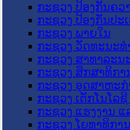
ກະຊວງ ປ້ອງກັນຄວ
ກະຊວງ ປ້ອງກັນປະ
ກະຊວງ ພາຍໃນ
ກະຊວງ ວັດທະນະທຳ
ກະຊວງ ສາທາລະນະ
ກະຊວງ ສຶກສາທິການ
ກະຊວງ ອຸດສາຫະກຳ
ກະຊວງ ເຕັກໂນໂລຊີ
ກະຊວງ ແຮງງານ ແລ
ກະຊວງ ໂຍທາທິການ 