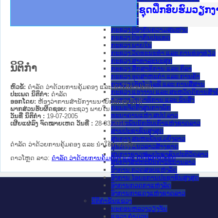
ກະຊວງ ການຕ່າງປະເທດ
Ministry of Just
ເຜີຍແຜ່ວັບໄຊຈົດ
ກະຊວງຍຸຕິທຳ
ຊຸດຝຶກອົບຮົມວຽກ
ກອງປະຊຸມທົບທວນຄ
ຝຶກອົບຮົມ ຜູ່ປະ
ຝຶກອົບຮົມ ຜູ່ປະ
ເຜີຍແຜ່ແອັບກົດໝ
ເຜີຍແຜ່ແອັບກົດໝ
ຍົກລະດັບວຽກງານຈ
ຊຸດຝຶກອົບຮົມວຽກ
ກະຊວງ ການເງິນ
ກະຊວງ ຍຸຕິທໍາ
ກະຊວງ ປ້ອງກັນຄວາມສະຫງົບ
ກະຊວງ ປ້ອງກັນປະເທດ
ກະຊວງ ພາຍໃນ
ກະຊວງ ວັດທະນະທຳ ແລະ ການທ່ອງທ່ຽວ
ກະຊວງ ສາທາລະນະສຸກ
ນິຕິກໍາ
ກະຊວງ ສຶກສາທິການ ແລະ ກິລາ
ກະຊວງ ອຸດສາຫະກຳ ແລະ ການຄ້າ
ກະຊວງ ເຕັກໂນໂລຊີ ແລະ ການສື່ສານ
ຫົວຂໍ້:
ດຳລັດ ວ່າດ້ວຍການຄຸ້ມຄອງ ແລະ ນຳໃຊ້ກາປະທັບ
ກະຊວງ ແຮງງານ ແລະ ສະຫວັດດີການສັງຄ
ປະເພດ ນິຕິກໍາ:
ດໍາລັດ
ກະຊວງ ໂຍທາທິການ ແລະ ຂົນສົ່ງ
ອອກໂດຍ:
ຫ້ອງວ່າການສຳນັກງານນາຍົກລັດຖະມົນຕີ
ຄະນະຈັດຕັ້ງສູນກາງພັກ
ພາກສ່ວນຮັບຜິດຊອບ:
ກະຊວງ ພາຍໃນ
ທະນາຄານແຫ່ງ ສປປ ລາວ
ວັນທີ່ ນິຕິກໍາ :
19-07-2005
ສະຫະພັນນັກຮົບເກົ່າແຫ່ງຊາດລາວ
ເຜີຍແຜ່ລົງ ຈົດໝາຍເຫດ ວັນທີ່ :
28-03-2016
ສານປະຊາຊົນສູງສຸດ
ສູນກາງ ສະຫະພັນແມ່ຍິງລາວ
ດຳລັດ ວ່າດ້ວຍການຄຸ້ມຄອງ ແລະ ນຳໃຊ້ກາປະທັບ
ສູນກາງ ແນວລາວສ້າງຊາດ
ສູນກາງຊາວໜຸ່ມປະຊາຊົນປະຕິວັດລາວ
ດາວໂຫຼດ ລາວ:
ດຳລັດ ວ່າດ້ວຍການຄຸ້ມຄອງ ແລະ ນຳໃຊ້ກາປະທັບ
ສູນກາງສະຫະພັນກຳມະບານລາວ
ອົງການ ກວດສອບແຫ່ງລັດ
ອົງການ ໄອຍະການປະຊາຊົນສູງສຸດ
ອົງການກວດກາແຫ່ງລັດ
ອົງການກາແດງແຫ່ງຊາດລາວ
ນິຕິກໍາຂັ້ນແຂວງ
ນະ​ຄອນ​ຫລວງວຽງຈັນ
ແຂວງ ຄໍາມ່ວນ