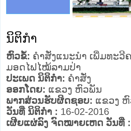
ງລັດຖະການໃຫ້ຜູ້ປະສານງານ
້ງປະຕິບັດວຽກງານຈົດໝາຍເຫດ
ງານຈົດໝາຍເຫດທາງລັດຖະການ
ງານຈົດໝາຍເຫດທາງລັດຖະການ
ລະ ເວັບໄຊຈົດໝາຍເຫດທາງ
ລະ ເວັບໄຊຈົດໝາຍເຫດທາງ
ຍເຫດທາງລັດຖະການ ໃຫ້ຜູ້
ຍເຫດທາງລັດຖະການ ໃຫ້ຜູ້
ຄານສັນຕິບານປະຊາຊົນ
າຄານຕຳຫຼວດປະຊາຊົນ
ຊາຊົນ ພາກເໜືອ
ຊາຊົນ ພາກກາງ
ພາກເໜືອ
າກກາງ
ຖະການ
າກໃຕ້
ນິຕິກໍາ
ຫົວຂໍ້:
ຄຳສັ່ງແນະນຳ ເພີ່ມທະວີ
ມອດໄຟໄໝ້ລາມປ່າ
ປະເພດ ນິຕິກໍາ:
ຄໍາສັ່ງ
ອອກໂດຍ:
ແຂວງ ຫົວພັນ
ພາກສ່ວນຮັບຜິດຊອບ:
ແຂວງ ຫົ
ວັນທີ່ ນິຕິກໍາ :
16-02-2016
ເຜີຍແຜ່ລົງ ຈົດໝາຍເຫດ ວັນທີ່ :