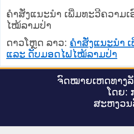
ຄຳສັ່ງແນະນຳ ເພີ່ມທະວີຄວາມເອ
ໄໝ້ລາມປ່າ
ດາວໂຫຼດ ລາວ:
ຄຳສັ່ງແນະນຳ ເພ
ແລະ ດັບມອດໄຟໄໝ້ລາມປ່າ
ຈົດ​ໝາຍ​ເຫດ​ທາງ​ລ
ໂດຍ: ກ
ສະ​ຫງວນ​ລ