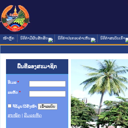
ໜ້າຫຼັກ
ນິຕິກໍາມີຜົນສັກສິດ
ນິຕິກໍາປະກອບຄໍາເຫັນ
ນິຕິກໍາສະບັບເກົ່າ
ພື້ນທີ່ຂອງສະມາຊິກ
ອີເມລ
*
ລະຫັດ
*
ຈື່ຂໍ້ມູນໄວ້ຄັ້ງໜ້າ
ສະໝັກ
|
ລືມລະຫັດ