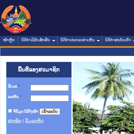
ໜ້າຫຼັກ
ນິຕິກໍາມີຜົນສັກສິດ
ນິຕິກໍາປະກອບຄໍາເຫັນ
ນິຕິກໍາສະບັບເກົ່າ
ພື້ນທີ່ຂອງສະມາຊິກ
ອີເມລ
*
ລະຫັດ
*
ຈື່ຂໍ້ມູນໄວ້ຄັ້ງໜ້າ
ສະໝັກ
|
ລືມລະຫັດ