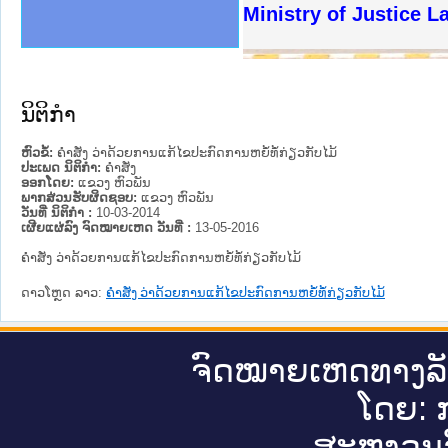
ງລັດຖະການໃຫ້ຜູ້ປະສານງານ
ງປະຕິບັດວຽກງານຈົດໝາຍເຫດ
ານຈົດໝາຍເຫດທາງລັດຖະການ
ານຈົດໝາຍເຫດທາງລັດຖະການ
ະ ເວັບໄຊຈົດໝາຍເຫດທາງ
ະ ເວັບໄຊຈົດໝາຍເຫດທາງ
ເຫດທາງລັດຖະການ ໃຫ້ຜູ້
ເຫດທາງລັດຖະການ ໃຫ້ຜູ້
Ministry of Justice 
ານສັນຕິບານປະຊາຊົນ
ຄານຕຳຫຼວດປະຊາຊົນ
າຊົນ ພາກເໜືອ
ຊາຊົນ ພາກກາງ
າກເໜືອ
າກກາງ
ະການ
າກໃຕ້
ນິຕິກໍາ
ຫົວຂໍ້:
ຄຳສັ່ງ ວ່າດ້ວຍການແກ້ໄຂປະກົດການຫຍໍ້ທໍ້ກ່ຽວກັບໄມ້
ປະເພດ ນິຕິກໍາ:
ຄໍາສັ່ງ
ອອກໂດຍ:
ແຂວງ ຫົວພັນ
ພາກສ່ວນຮັບຜິດຊອບ:
ແຂວງ ຫົວພັນ
ວັນທີ່ ນິຕິກໍາ :
10-03-2014
ເຜີຍແຜ່ລົງ ຈົດໝາຍເຫດ ວັນທີ່ :
13-05-2016
ຄຳສັ່ງ ວ່າດ້ວຍການແກ້ໄຂປະກົດການຫຍໍ້ທໍ້ກ່ຽວກັບໄມ້
ດາວໂຫຼດ ລາວ:
ຄຳສັ່ງ ວ່າດ້ວຍການແກ້ໄຂປະກົດການຫຍໍ້ທໍ້ກ່ຽວກັບໄມ້
ຈົດ​ໝາຍ​ເຫດ​ທາງ​ລ
ໂດຍ: ກ
ສະ​ຫງວນ​ລ